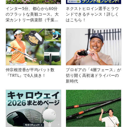
インター5分、都心から60分
ネクストヒロイン選手とラウ
のフラットな美観コース。大
ンドできるチャンス！詳しく
栄カントリー俱楽部（千葉
はこちら！
県）
仲宗根澄香が平均パット数
プロギアの「4層フェース」が
『TRTL』で6人抜き！
切り開く高初速ドライバーの
新時代