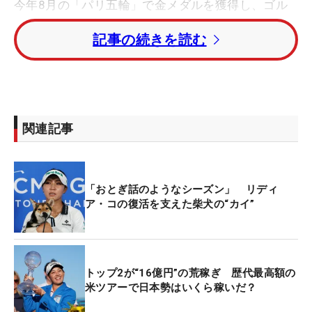
今年8月の「パリ五輪」で金メダルを獲得し、ゴル
フの聖地とも呼ばれるセント・アンドリュースで開
記事の続きを読む
催された「AIG女子オープン」（全英）も制した。
2016年「リオ五輪」で銀メダル、21年「東京五
輪」では銅メダルを獲得。メジャー3勝を含む通算
30勝を挙げて、最も成功したゴルファーと評され
た。
関連記事
12年に当時14歳だったリディアは「オーストラリア
女子オープン」で勝利し、女子選手としてプロトー
「おとぎ話のようなシーズン」 リディ
ナメント最年少優勝記録を達成。翌年の15歳には米
ア・コの復活を支えた柴犬の“カイ”
国女子ツアーを制しツアー最年少記録を樹立した。
15年には17歳9カ月9日の最年少記録で世界ランキ
ング1位に就いた。（文・武川玲子=米国在住）
トップ2が“16億円”の荒稼ぎ 歴代最高額の
米ツアーで日本勢はいくら稼いだ？