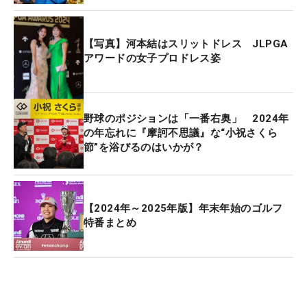
【写真】河本結はスリットドレス JLPGA
アワードの女子プロドレス姿
野球のポジションは「一番右奥」 2024年
の年忘れに『摩訶不思議』な“小祝さくら
節”を浴びるのはいかが？
【2024年～2025年版】年末年始のゴルフ
特番まとめ