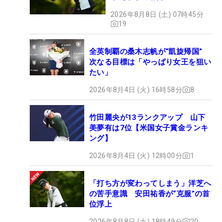
2026年8月8日 (土) 07時45分
19
全英制覇の桑木志帆が“凱旋帰国”
次なる目標は「やっぱり女王を狙い
たい」
2026年8月4日 (火) 16時58分
8
竹田麗央が13ランクアップ 山下
美夢有は7位【米国女子賞金ランキ
ング】
2026年8月4日 (火) 12時00分
1
「打ち方が変わってしまう」洋芝へ
の苦手意識 安田祐香が“克服”の首
位浮上
2026年8月8日 (土) 18時49分
20