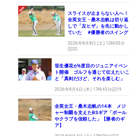
スライスが止まらない人へ！
全英女王・桑木志帆は切り返
しで「左ヒザ」を先に動かし
ていた #優勝者のスイング
2026年8月8日 (土) 12時00分
32
笹生優花が6度目のジュニアイベン
ト開催 ゴルフを通じて伝えたいこ
と「真剣だけど、それを楽しむ」
2026年8月6日 (木) 17時43分
19
全英女王・桑木志帆の14本 メジ
ャー制覇を支えたBSギア「ボール
やクラブを信頼した」【勝者のギ
ア】
2026年8月4日 (火) 12時00分
1