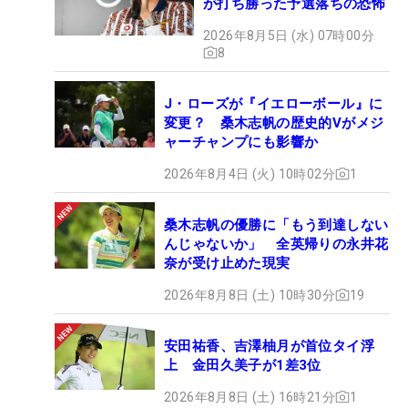
が打ち勝った予選落ちの恐怖
2026年8月5日 (水) 07時00分
8
J・ローズが『イエローボール』に
変更？ 桑木志帆の歴史的Vがメジ
ャーチャンプにも影響か
2026年8月4日 (火) 10時02分
1
桑木志帆の優勝に「もう到達しない
んじゃないか」 全英帰りの永井花
奈が受け止めた現実
2026年8月8日 (土) 10時30分
19
安田祐香、吉澤柚月が首位タイ浮
上 金田久美子が1差3位
2026年8月8日 (土) 16時21分
1