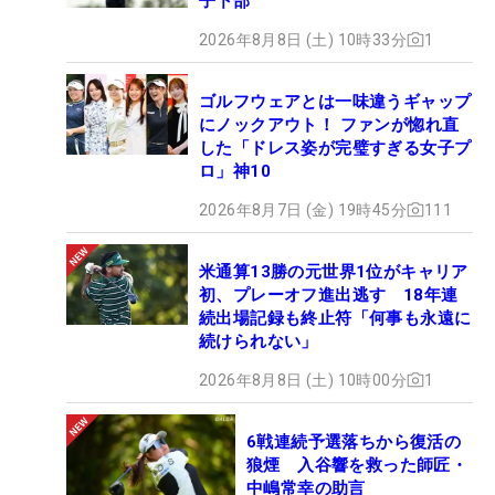
子下部
2026年8月8日 (土) 10時33分
1
ゴルフウェアとは一味違うギャップ
にノックアウト！ ファンが惚れ直
した「ドレス姿が完璧すぎる女子プ
ロ」神10
2026年8月7日 (金) 19時45分
111
米通算13勝の元世界1位がキャリア
初、プレーオフ進出逃す 18年連
続出場記録も終止符「何事も永遠に
続けられない」
2026年8月8日 (土) 10時00分
1
6戦連続予選落ちから復活の
狼煙 入谷響を救った師匠・
中嶋常幸の助言