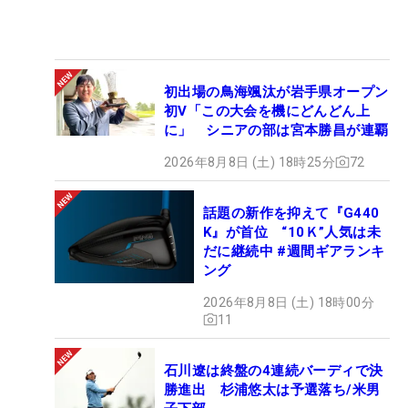
初出場の鳥海颯汰が岩手県オープン
初V「この大会を機にどんどん上
に」 シニアの部は宮本勝昌が連覇
2026年8月8日 (土) 18時25分
72
話題の新作を抑えて『G440
K』が首位 “10Ｋ”人気は未
だに継続中 #週間ギアランキ
ング
2026年8月8日 (土) 18時00分
11
石川遼は終盤の4連続バーディで決
勝進出 杉浦悠太は予選落ち/米男