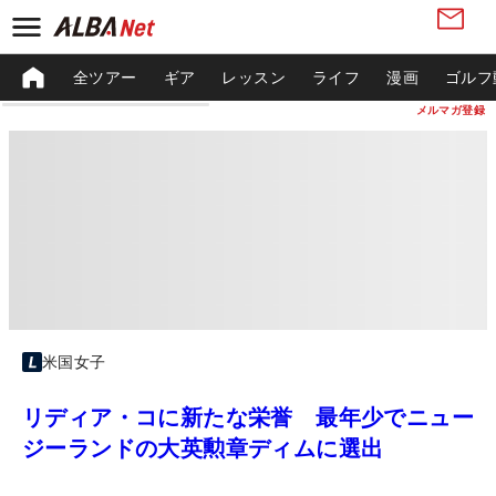
全ツアー
ギア
レッスン
ライフ
漫画
ゴルフ
メルマガ登録
米国女子
リディア・コに新たな栄誉 最年少でニュー
ジーランドの大英勲章ディムに選出