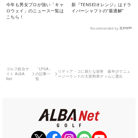
今年も男女プロが強い「キャ
新『TENSEIオレンジ』はドラ
ロウェイ」のニュース一覧は
イバーシャフトの“最適解”
こちら！
Recommended by
ゴルフ総合サ
「LPGA」
リディア・コに新たな栄誉 最年少でニュ
イト ALBA
の記事一
ージーランドの大英勲章ディムに選出
Net
覧