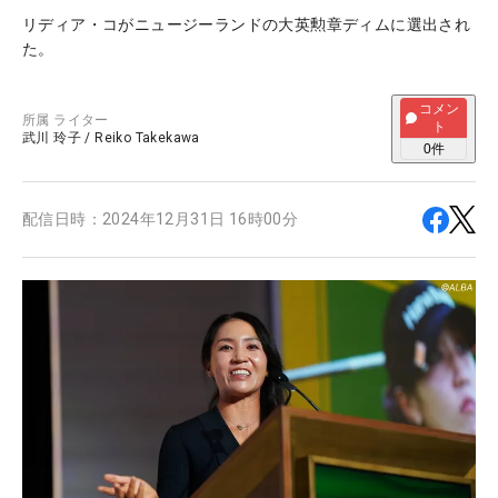
リディア・コがニュージーランドの大英勲章ディムに選出され
た。
コメン
所属
ライター
ト
武川 玲子
/
Reiko Takekawa
0
件
配信日時：
2024年12月31日 16時00分