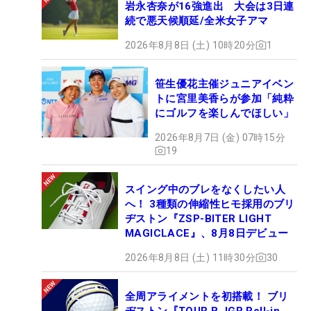
岩永杏奈が16強進出 大会は3日連
続で悪天候順延/全米女子アマ
2026年8月8日 (土) 10時20分
1
笹生優花主催ジュニアイベン
トに宮里美香らが参加「純粋
にゴルフを楽しんでほしい」
2026年8月7日 (金) 07時15分
19
スイング中のブレをなくしたい人
へ！ 3種類の伸縮性ヒモ採用のブリ
ヂストン『ZSP-BITER LIGHT
MAGICLACE』、8月8日デビュー
2026年8月8日 (土) 11時30分
30
全周アライメントを初搭載！ ブリ
ヂストン『TOUR B JGR Roll-in