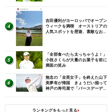
休み！」
吉田優利がヨーロッパでオープン
4
ウィークを満喫 オーストリアの
人気スポットを歴遊、素敵なお土
産もゲット！
「全部食べたら太っちゃうよ！」
5
小祝さくらが大量のお菓子を前に
満面の笑み
無念の「全英女子」を終えた山下
6
美夢有が帰国 きょうだい揃って
神戸の寿司屋で「バースデーディ
ナー？」
ランキングをもっと見る