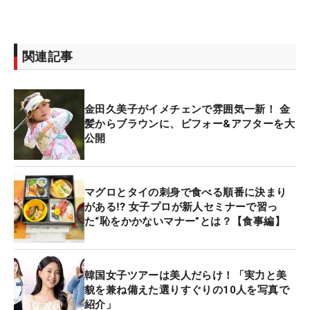
関連記事
金田久美子がイメチェンで雰囲気一新！ 金
髪からブラウンに、ビフォー&アフターを大
公開
マグロとタイの刺身で食べる順番に決まり
がある⁉ 女子プロが新人セミナーで習っ
た“恥をかかないマナー”とは？【食事編】
韓国女子ツアーは美人だらけ！「実力と美
貌を兼ね備えた選りすぐりの10人を写真で
紹介」