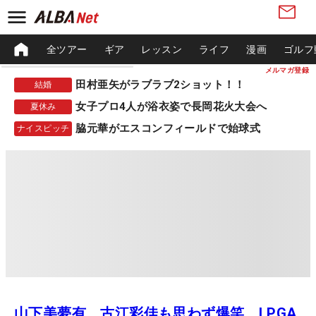
全ツアー
ギア
レッスン
ライフ
漫画
ゴルフ
メルマガ登録
田村亜矢がラブラブ2ショット！！
結婚
女子プロ4人が浴衣姿で長岡花火大会へ
夏休み
脇元華がエスコンフィールドで始球式
ナイスピッチ
山下美夢有、古江彩佳も思わず爆笑 LPGA