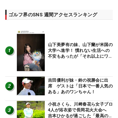
ゴルフ界のSNS 週間アクセスランキング
山下美夢有の妹、山下蘭が米国の
1
大学へ進学！ 慣れない生活への
不安もあったが「それ以上にワク
ワクしています」
吉田優利が妹・鈴の祝勝会に出
2
席 ゲストは「日本で一番人気の
ある」あのワンちゃん！
小祝さくら、川﨑春花ら女子プロ
3
4人が浴衣姿で長岡花火大会へ
吉本ひかるが過ごした「最高の夏