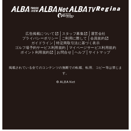
広告掲載について
スタッフ募集
運営会社
プライバシーポリシー
ご利用に際して
会員規約
ガイドライン
特定商取引法に基づく表示
ゴルフ場予約サービス利用規約
マイページサービス利用規約
ポイント利用規約
お問合せ
ヘルプ
サイトマップ
掲載されている全てのコンテンツの無断での転載、転用、コピー等は禁じま
す。
© ALBA Net