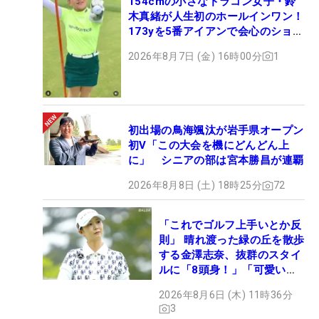
154cmの小さなドラコン女子・鈴
木真緒が人生初のホールインワン！
173yを5番アイアンで会心のショッ
ト
2026年8月7日 (金) 16時00分
1
初出場の鳥海颯汰が岩手県オープン
初V「この大会を機にどんどん上
に」 シニアの部は宮本勝昌が連覇
2026年8月8日 (土) 18時25分
72
「これでゴルフ上手いとか反
則」 晴れ渡った緑の丘を散歩
する金澤志奈、抜群のスタイ
ルに「8頭身！」「可愛いに
も程がある」
2026年8月6日 (木) 11時36分
3