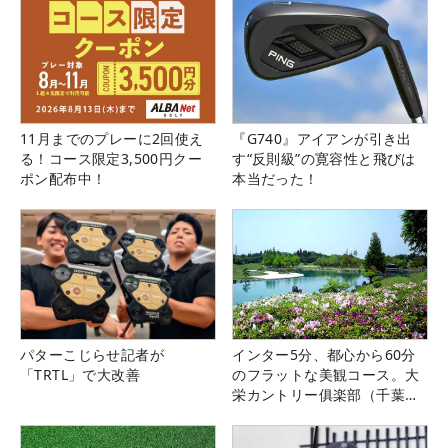
11月までのプレーに2回使え
『G740』アイアンが引き出
る！コース限定3,500円クー
す“反則級”の寛容性と飛びは
ポン配布中！
本当だった！
パターこじらせ記者が
インター5分、都心から60分
「TRTL」で大改善
のフラットな美観コース。大
栄カントリー俱楽部（千葉
県）