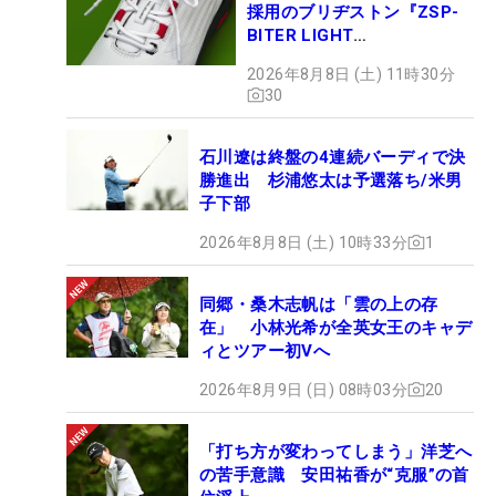
採用のブリヂストン『ZSP-
BITER LIGHT
MAGICLACE』、8月8日デビ
2026年8月8日 (土) 11時30分
ュー
30
石川遼は終盤の4連続バーディで決
勝進出 杉浦悠太は予選落ち/米男
子下部
2026年8月8日 (土) 10時33分
1
同郷・桑木志帆は「雲の上の存
在」 小林光希が全英女王のキャデ
ィとツアー初Vへ
2026年8月9日 (日) 08時03分
20
「打ち方が変わってしまう」洋芝へ
の苦手意識 安田祐香が“克服”の首