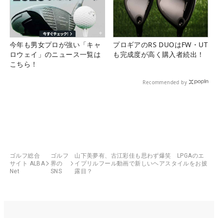
今年も男女プロが強い「キャ
プロギアのRS DUOはFW・UT
ロウェイ」のニュース一覧は
も完成度が高く購入者続出！
こちら！
Recommended by
ゴルフ総合
ゴルフ
山下美夢有、古江彩佳も思わず爆笑 LPGAのエ
サイト ALBA
界の
イプリルフール動画で新しいヘアスタイルをお披
Net
SNS
露目？