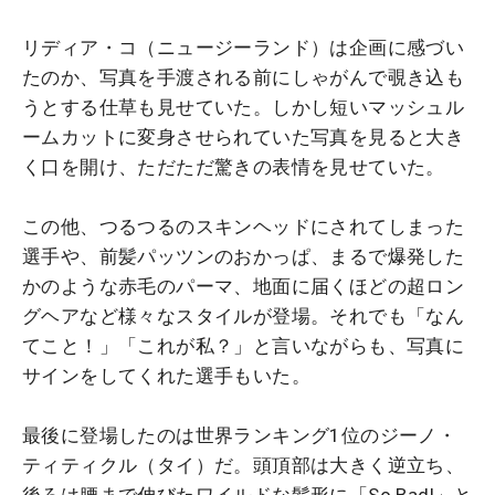
リディア・コ（ニュージーランド）は企画に感づい
たのか、写真を手渡される前にしゃがんで覗き込も
うとする仕草も見せていた。しかし短いマッシュル
ームカットに変身させられていた写真を見ると大き
く口を開け、ただただ驚きの表情を見せていた。
この他、つるつるのスキンヘッドにされてしまった
選手や、前髪パッツンのおかっぱ、まるで爆発した
かのような赤毛のパーマ、地面に届くほどの超ロン
グヘアなど様々なスタイルが登場。それでも「なん
てこと！」「これが私？」と言いながらも、写真に
サインをしてくれた選手もいた。
最後に登場したのは世界ランキング1位のジーノ・
ティティクル（タイ）だ。頭頂部は大きく逆立ち、
後ろは腰まで伸びたワイルドな髪形に「So Bad!」と