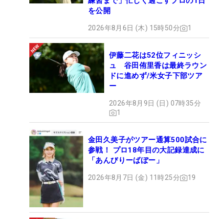
練習まで」忙しく過ごすプロの1日
を公開
2026年8月6日 (木) 15時50分
1
伊藤二花は52位フィニッシ
ュ 谷田侑里香は最終ラウン
ドに進めず/米女子下部ツア
ー
2026年8月9日 (日) 07時35分
1
金田久美子がツアー通算500試合に
参戦！ プロ18年目の大記録達成に
「あんびりーばぼー」
2026年8月7日 (金) 11時25分
19