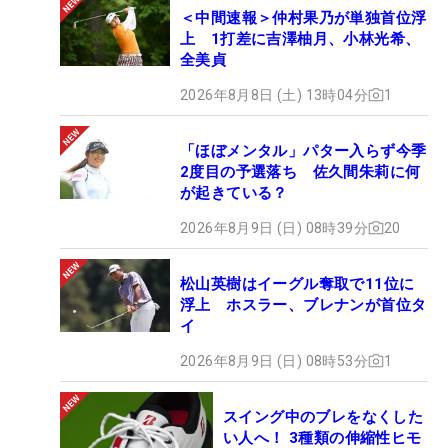
＜中間速報＞仲村果乃が単独首位浮
上 1打差に吉澤柚月、小林光希、
全美貞
2026年8月8日 (土) 13時04分
1
「ほぼメンタル」パター入らず今季
2度目の予選落ち 佐久間朱莉に何
が起きている？
2026年8月9日 (日) 08時39分
20
松山英樹はイーグル奪取で11位に
浮上 ホスラー、ブレナンが首位タ
イ
2026年8月9日 (日) 08時53分
1
スイング中のブレをなくした
い人へ！ 3種類の伸縮性ヒモ