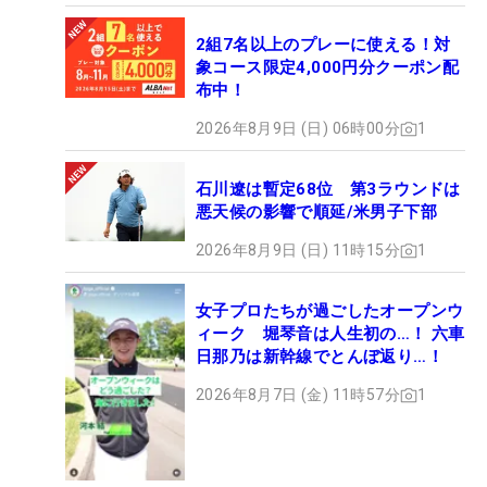
2組7名以上のプレーに使える！対
象コース限定4,000円分クーポン配
布中！
2026年8月9日 (日) 06時00分
1
石川遼は暫定68位 第3ラウンドは
悪天候の影響で順延/米男子下部
2026年8月9日 (日) 11時15分
1
女子プロたちが過ごしたオープンウ
ィーク 堀琴音は人生初の…！ 六車
日那乃は新幹線でとんぼ返り…！
2026年8月7日 (金) 11時57分
1