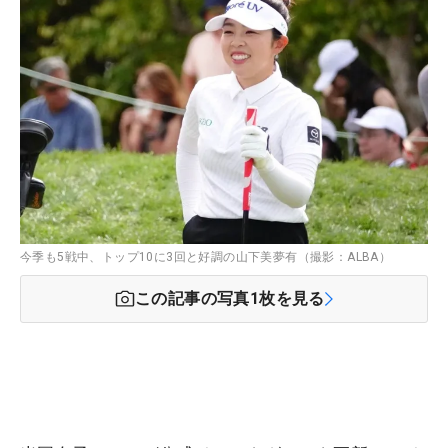
今季も5戦中、トップ10に3回と好調の山下美夢有（撮影：ALBA）
この記事の写真
1
枚を見る