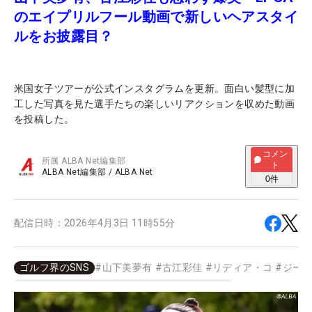
のエイプリルフール動画で新しいヘアスタイ
ルをお披露目？
米国女子ツアーが公式インスタグラムを更新。面白い髪型に加
工した写真を見た選手たちの楽しいリアクションを収めた動画
を投稿した。
コメン
所属
ALBA Net編集部
ト
ALBA Net編集部
/
ALBA Net
0
件
配信日時：
2026年4月3日 11時55分
ゴルフ界のSNS
#
山下美夢有
#
古江彩佳
#
リディア・コ
#
ジー