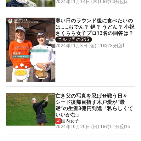
3
2024年11月14日 (木) 08時00分
寒い日のラウンド後に食べたいの
は……おでん？ 鍋？ うどん？ 小祝
さくらら女子プロ13名の回答は？
ゴルフ界のSNS
1
2024年11月8日 (金) 11時28分
亡き父の写真を忍ばせ戦う日々
シード復帰目指す木戸愛が“最
遅”の生涯3億円到達「私らしくて
いいかな」
国内女子
16
2024年10月20日 (日) 18時01分