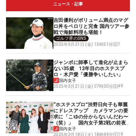
ニュース・記事
吉田優利がボリューム満点のマグ
ロ丼をペロリと完食 国内ツアー参
戦で海鮮料理も堪能！
ゴルフ界のSNS
1
2025年3月21日 (金) 15時51分
ジャンボに師事して進化が止まら
ない35歳 12年目のホステスプ
ロ・木戸愛「優勝争いしたい」
国内女子
49
2025年3月21日 (金) 07時30分
“ホステスプロ”渋野日向子も華麗
にドレスアップ カメラマンの要
求に「こゆの分からないんだわ〜
（笑）」 国内女子第2戦の前夜
祭を開催
国内女子
19
2025年3月18日 (火) 18時49分