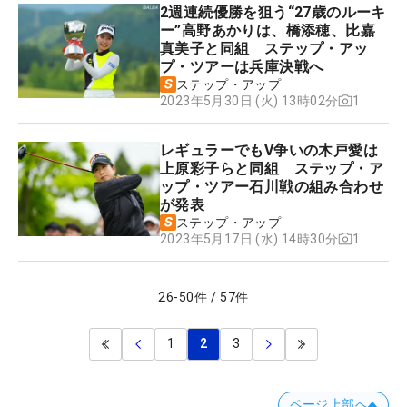
2週連続優勝を狙う“27歳のルーキ
ー”高野あかりは、橋添穂、比嘉
真美子と同組 ステップ・アッ
プ・ツアーは兵庫決戦へ
ステップ・アップ
1
2023年5月30日 (火) 13時02分
レギュラーでもV争いの木戸愛は
上原彩子らと同組 ステップ・ア
ップ・ツアー石川戦の組み合わせ
が発表
ステップ・アップ
1
2023年5月17日 (水) 14時30分
26
-
50
件
/
57
件
1
2
3
ページ上部へ