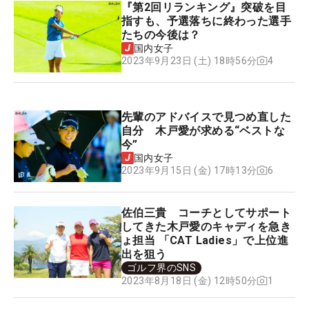
『第2回リランキング』突破を目
指すも、予選落ちに終わった選手
たちの今後は？
国内女子
4
2023年9月23日 (土) 18時56分
先輩のアドバイスで見つめ直した
自分 木戸愛が求める“ベストな
今”
国内女子
6
2023年9月15日 (金) 17時13分
佐伯三貴 コーチとしてサポート
してきた木戸愛のキャディを急き
ょ担当 「CAT Ladies」で上位進
出を狙う
ゴルフ界のSNS
1
2023年8月18日 (金) 12時50分