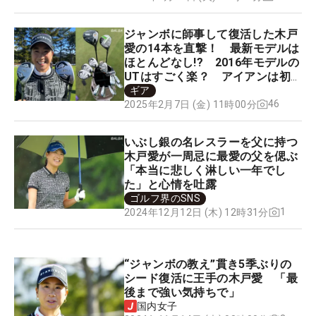
ジャンボに師事して復活した木戸
愛の14本を直撃！ 最新モデルは
ほとんどなし!? 2016年モデルの
UTはすごく楽？ アイアンは初
のカーボンシャフト
ギア
46
2025年2月7日 (金) 11時00分
いぶし銀の名レスラーを父に持つ
木戸愛が一周忌に最愛の父を偲ぶ
「本当に悲しく淋しい一年でし
た」と心情を吐露
ゴルフ界のSNS
1
2024年12月12日 (木) 12時31分
“ジャンボの教え”貫き5季ぶりの
シード復活に王手の木戸愛 「最
後まで強い気持ちで」
国内女子