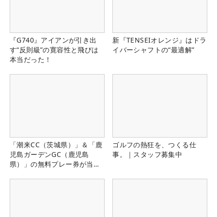
『G740』アイアンが引き出
新『TENSEIオレンジ』はドラ
す“反則級”の寛容性と飛びは
イバーシャフトの“最適解”
本当だった！
「潮来CC（茨城県）」＆「鹿
ゴルフの熱狂を、つくる仕
児島ガーデンGC（鹿児島
事。｜スタッフ募集中
県）」の無料プレー券が当た
る！！