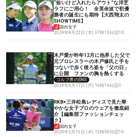
“短いけど入れたらアウト”な洋芝
ラフにご用心！ 全英余波で初優
勝者の誕生にも期待【大西翔太の
SHOWTIME】
国内女子
10
2024年8月22日 (木) 07時10分
木戸愛が昨年12月に他界した父で
元プロレスラーの木戸修氏と手を
つないで歩く後ろ姿を「父の日」
に公開 ファンの胸を熱くする
ゴルフ界のSNS
1
2024年6月17日 (月) 16時16分
RKB×三井松島レディスで見た華
やかな女子プロのウェアを徹底紹
介【編集部ファッションチェッ
ク】
国内女子
16
2024年5月15日 (水) 12時30分