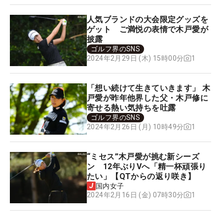
人気ブランドの大会限定グッズを
ゲット ご満悦の表情で木戸愛が
披露
ゴルフ界のSNS
1
2024年2月29日 (木) 15時00分
「想い続けて生きていきます」 木
戸愛が昨年他界した父・木戸修に
寄せる熱い気持ちを吐露
ゴルフ界のSNS
1
2024年2月26日 (月) 10時49分
“ミセス”木戸愛が挑む新シーズ
ン 12年ぶりVへ「精一杯頑張り
たい」【QTからの返り咲き】
国内女子
1
2024年2月16日 (金) 07時30分