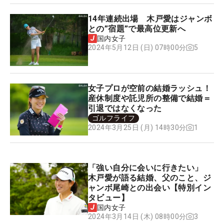
14年連続出場 木戸愛はジャンボ
との”宿題”で最高位更新へ
国内女子
5
2024年5月12日 (日) 07時00分
女子プロが空前の結婚ラッシュ！
産休制度や託児所の整備で結婚＝
引退ではなくなった
ゴルフライフ
1
2024年3月25日 (月) 14時30分
「強い自分に会いに行きたい」
木戸愛が語る結婚、父のこと、ジ
ャンボ尾崎との出会い【特別イン
タビュー】
国内女子
3
2024年3月14日 (木) 08時00分