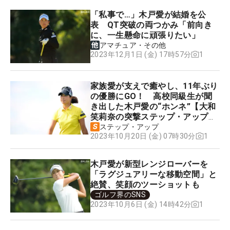
「私事で…」木戸愛が結婚を公
表 QT突破の両つかみ「前向き
に、一生懸命に頑張りたい」
アマチュア・その他
1
2023年12月1日 (金) 17時57分
家族愛が支えで癒やし、11年ぶり
の優勝にGO！ 高校同級生が聞
き出した木戸愛の“ホンネ”【大和
笑莉奈の突撃ステップ・アップ便
り】
ステップ・アップ
1
2023年10月20日 (金) 07時30分
木戸愛が新型レンジローバーを
「ラグジュアリーな移動空間」と
絶賛、笑顔のツーショットも
ゴルフ界のSNS
1
2023年10月6日 (金) 14時42分