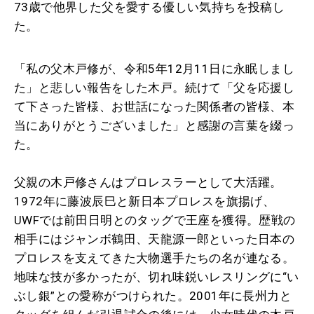
73歳で他界した父を愛する優しい気持ちを投稿し
た。
「私の父木戸修が、令和5年12月11日に永眠しまし
た」と悲しい報告をした木戸。続けて「父を応援し
て下さった皆様、お世話になった関係者の皆様、本
当にありがとうございました」と感謝の言葉を綴っ
た。
父親の木戸修さんはプロレスラーとして大活躍。
1972年に藤波辰巳と新日本プロレスを旗揚げ、
UWFでは前田日明とのタッグで王座を獲得。歴戦の
相手にはジャンボ鶴田、天龍源一郎といった日本の
プロレスを支えてきた大物選手たちの名が連なる。
地味な技が多かったが、切れ味鋭いレスリングに“い
ぶし銀”との愛称がつけられた。2001年に長州力と