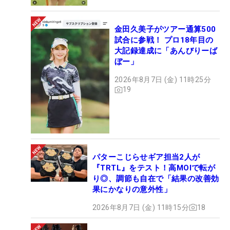
金田久美子がツアー通算500
試合に参戦！ プロ18年目の
大記録達成に「あんびりーば
ぼー」
2026年8月7日 (金) 11時25分
19
パターこじらせギア担当2人が
『TRTL』をテスト！高MOIで転が
り◎、調節も自在で「結果の改善効
果にかなりの意外性」
2026年8月7日 (金) 11時15分
18