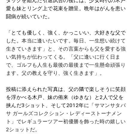
タッグを組んだ引退試合の後には、少女時代の木戸
愛も妹とリング上で花束を贈呈。晩年はがんを患い
闘病が続いていた。
「とても優しく、強く、かっこいい、大好きな父で
した。
本当に逢いたいです。毎日、一生想い続けて
生きていきます」と、その言葉からも父を愛する強
い気持ちが伝わってくる。「父に逢いに行く日ま
で、ゴルフも人生も最後の最後まで一生懸命頑張り
ます。父の教えを守り、強く生きます」。
投稿に添えられた写真は、父の隣で楽しそうに笑顔
を浮かべる木戸、妹の侑来（ゆきな）と2人で父を
挟んだ3ショット、そして2012年に「
サマンサタバ
サ ガールズコレクション・レディーストーナメン
ト
」でレギュラーツアー初優勝を飾った時の嬉しい
2ショットだ。