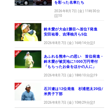
を彩った名車たち
2026年8月7日 (金) 11時30分
10
鈴木愛が大会2勝目へ首位T発進
安田祐香、吉澤柚月ら5位
2026年8月7日 (金) 16時14分
1
あふれる熊本への思い 首位発進・
鈴木愛が被災地に1000万円寄付
「もらったお金をほかの人に」
2026年8月7日 (金) 18時10分
19
石川遼は12位発進 杉浦悠太20位/
米男子下部
2026年8月7日 (金) 10時29分
1