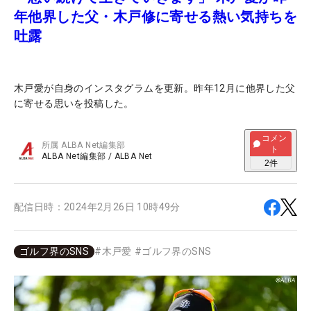
年他界した父・木戸修に寄せる熱い気持ちを
吐露
木戸愛が自身のインスタグラムを更新。昨年12月に他界した父
に寄せる思いを投稿した。
コメン
所属
ALBA Net編集部
ト
ALBA Net編集部
/
ALBA Net
2
件
配信日時：
2024年2月26日 10時49分
ゴルフ界のSNS
#
木戸愛
#
ゴルフ界のSNS