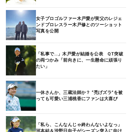
女子プロゴルファー木戸愛が実父のレジェ
ンドプロレスラー木戸修とのツーショット
写真を公開
「私事で…」木戸愛が結婚を公表 QT突破
の両つかみ「前向きに、一生懸命に頑張り
たい」
一休さんか、三蔵法師か？ “禿げズラ”を被
っても可愛い三浦桃香にファンは大喜び
「私ら、こんなんじゃ終わんないよなっ」
河本結＆渋野日向子がシーズン突入に向け