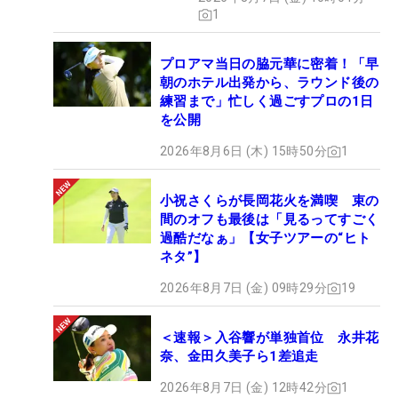
1
プロアマ当日の脇元華に密着！「早
朝のホテル出発から、ラウンド後の
練習まで」忙しく過ごすプロの1日
を公開
2026年8月6日 (木) 15時50分
1
小祝さくらが長岡花火を満喫 束の
間のオフも最後は「見るってすごく
過酷だなぁ」【女子ツアーの“ヒト
ネタ”】
2026年8月7日 (金) 09時29分
19
＜速報＞入谷響が単独首位 永井花
奈、金田久美子ら1差追走
2026年8月7日 (金) 12時42分
1