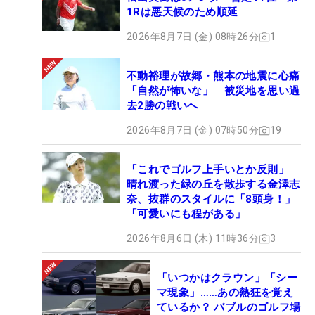
1Rは悪天候のため順延
2026年8月7日 (金) 08時26分
1
不動裕理が故郷・熊本の地震に心痛
「自然が怖いな」 被災地を思い過
去2勝の戦いへ
2026年8月7日 (金) 07時50分
19
「これでゴルフ上手いとか反則」
晴れ渡った緑の丘を散歩する金澤志
奈、抜群のスタイルに「8頭身！」
「可愛いにも程がある」
2026年8月6日 (木) 11時36分
3
「いつかはクラウン」「シー
マ現象」……あの熱狂を覚え
ているか？ バブルのゴルフ場