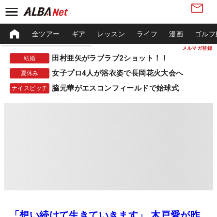
全ツアー
ギア
レッスン
ライフ
漫画
ゴルフ
メルマガ登録
田村亜矢がラブラブ2ショット！！
結婚
女子プロ4人が浴衣姿で長岡花火大会へ
夏休み
脇元華がエスコンフィールドで始球式
ナイスピッチ
「想い続けて生きていきます」 木戸愛が昨