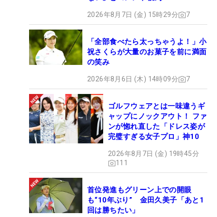
2026年8月7日 (金) 15時29分
7
「全部食べたら太っちゃうよ！」小
祝さくらが大量のお菓子を前に満面
の笑み
2026年8月6日 (木) 14時09分
7
ゴルフウェアとは一味違うギ
ャップにノックアウト！ ファ
ンが惚れ直した「ドレス姿が
完璧すぎる女子プロ」神10
2026年8月7日 (金) 19時45分
111
首位発進もグリーン上での開眼
も“10年ぶり” 金田久美子「あと1
回は勝ちたい」