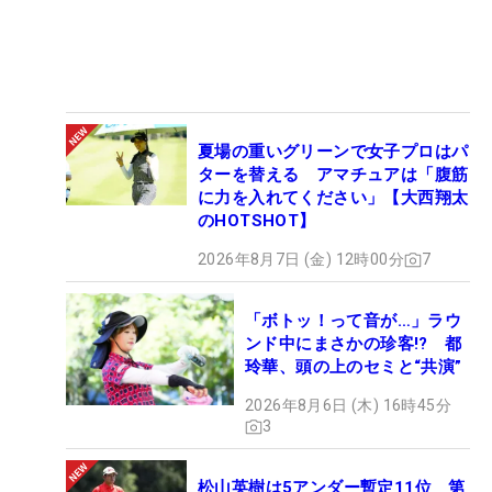
夏場の重いグリーンで女子プロはパ
ターを替える アマチュアは「腹筋
に力を入れてください」【大西翔太
のHOTSHOT】
2026年8月7日 (金) 12時00分
7
「ボトッ！って音が…」ラウ
ンド中にまさかの珍客!? 都
玲華、頭の上のセミと“共演”
2026年8月6日 (木) 16時45分
3
松山英樹は5アンダー暫定11位 第