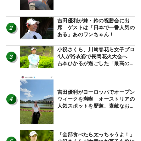
吉田優利が妹・鈴の祝勝会に出
2
席 ゲストは「日本で一番人気の
ある」あのワンちゃん！
小祝さくら、川﨑春花ら女子プロ
3
4人が浴衣姿で長岡花火大会へ
吉本ひかるが過ごした「最高の夏
休み！」
吉田優利がヨーロッパでオープン
4
ウィークを満喫 オーストリアの
人気スポットを歴遊、素敵なお土
産もゲット！
「全部食べたら太っちゃうよ！」