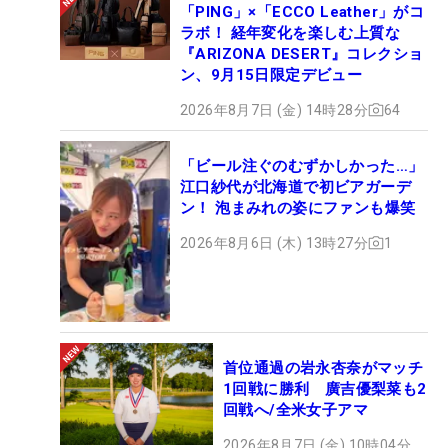
「PING」×「ECCO Leather」がコ
ラボ！ 経年変化を楽しむ上質な
『ARIZONA DESERT』コレクショ
ン、9月15日限定デビュー
2026年8月7日 (金) 14時28分
64
「ビール注ぐのむずかしかった…」
江口紗代が北海道で初ビアガーデ
ン！ 泡まみれの姿にファンも爆笑
2026年8月6日 (木) 13時27分
1
首位通過の岩永杏奈がマッチ
1回戦に勝利 廣吉優梨菜も2
回戦へ/全米女子アマ
2026年8月7日 (金) 10時04分