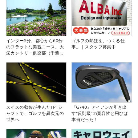
インター5分、都心から60分
ゴルフの熱狂を、つくる仕
のフラットな美観コース。大
事。｜スタッフ募集中
栄カントリー俱楽部（千葉
県）
スイスの叡智が生んだTPTシ
『G740』アイアンが引き出
ャフトで、ゴルフを異次元の
す“反則級”の寛容性と飛びは
世界へ
本当だった！