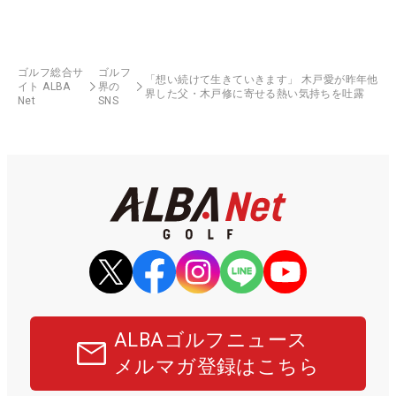
ゴルフ総合サ
ゴルフ
「想い続けて生きていきます」 木戸愛が昨年他
イト ALBA
界の
界した父・木戸修に寄せる熱い気持ちを吐露
Net
SNS
ALBAゴルフニュース
メルマガ登録はこちら