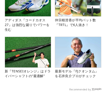
アディダス『コードカオス
仲宗根澄香が平均パット数
27』は強烈な蹴りでパワーを
『TRTL』で6人抜き！
生む
新『TENSEIオレンジ』はドラ
最新モデル『FJクオンタム』
イバーシャフトの“最適解”
を石井良介プロがチェック
Recommended by