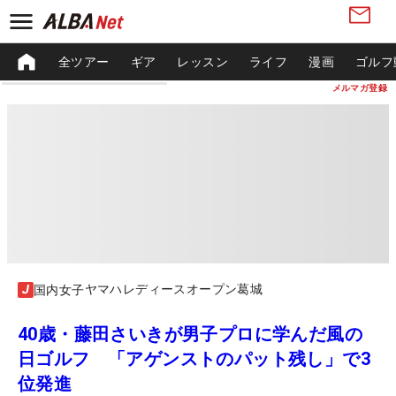
全ツアー
ギア
レッスン
ライフ
漫画
ゴルフ
メルマガ登録
ヤマハレディースオープン葛城
国内女子
40歳・藤田さいきが男子プロに学んだ風の
日ゴルフ 「アゲンストのパット残し」で3
位発進