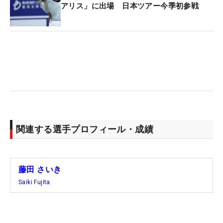
さを感じさせる藤田だが、「難しいのでいっぱいい
アリス」に出場 日本ツアー今季初参戦
っぱいやっています。この風が吹くと、まあ大変で
す。マネジメントはお任せして、あとは体力が持つ
ように」とまずは体力勝負と見ている。
直近2試合は30歳の永峰咲希、38歳の笠りつ子が優
勝を挙げている。「励みになりますし、私も頑張ろ
うっていう気持ちになっています」。40歳の藤田は
2022年の「大王製紙エリエールレディス」以来の通
算7勝目がかかる。（文・小高拓）
関連する選手プロフィール・成績
藤田 さいき
Saiki Fujita