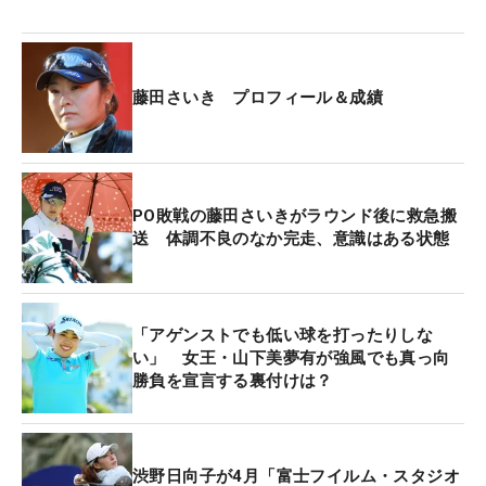
「グリーン上でフォローの風だと下りはもちろん、
上りもどこまでも転がってしまいます。そうすると
インパクトでゆるみにつながり、狙ったところに打
藤田さいき プロフィール＆成績
ち出せないし、転がりも悪くなる。アゲンストの風
なら下りでも止まるから、しっかり打てるんです」
と井上はその意図を説明する。
PO敗戦の藤田さいきがラウンド後に救急搬
強風の日はアゲンストのパットを残すというのは藤
送 体調不良のなか完走、意識はある状態
田も「初めて聞いた」と目を丸くする。井上が選択
した番手を持つとアゲンストのパットが残るだけで
なく、ベタピンについてバーディを奪ったホールも
「アゲンストでも低い球を打ったりしな
あった。「アゲンストのパッティングは本当にラク
い」 女王・山下美夢有が強風でも真っ向
です」。グリーン上で余計なストレスを感じずに18
勝負を宣言する裏付けは？
ホールを回れた。
今大会は昨年3位タイ、3年前は5位タイと相性の良
渋野日向子が4月「富士フイルム・スタジオ