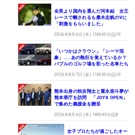
全英より国内を選んだ河本結 女王
レースで離されるも桑木志帆のVに
「刺激をもらいました」
2026年8月6日 (木) 15時45分
19
「いつかはクラウン」「シーマ現
象」……あの熱狂を覚えているか？
バブルのゴルフ場を彩った名車たち
2026年8月7日 (金) 11時30分
10
熊本出身の秋吉翔太と重永亜斗夢が
熊本県庁を訪問 「JOYX OPEN」
で集めた義援金を贈呈
2026年8月6日 (木) 18時43分
8
女子プロたちが過ごしたオー