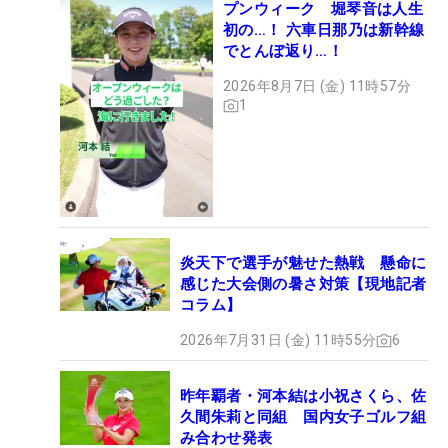
プンウィーク 堀琴音は人生
初の…！ 六車日那乃は新幹線
でとんぼ返り…！
2026年8月7日 (金) 11時57分
1
炎天下で選手が魅せた熱戦 懸命に
感じた大会側の暑さ対策【現地記者
コラム】
2026年7月31日 (金) 11時55分
6
昨年覇者・河本結は小祝さくら、佐
久間朱莉と同組 国内女子ゴルフ組
み合わせ発表