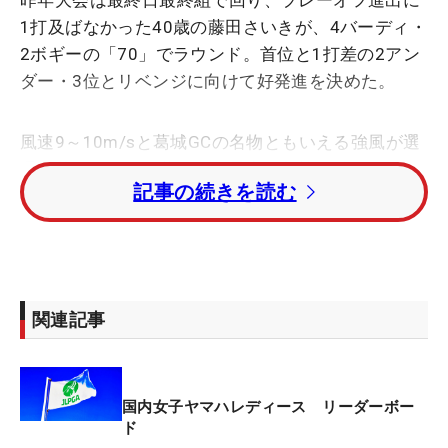
昨年大会は最終日最終組で回り、プレーオフ進出に
1打及ばなかった40歳の藤田さいきが、4バーディ・
2ボギーの「70」でラウンド。首位と1打差の2アン
ダー・3位とリベンジに向けて好発進を決めた。
風速9～10m/sと葛城GCの名物ともいえる強風が選
手を苦しめたが、藤田には最高の相棒が隣にいた。
記事の続きを読む
「ここ1、2年、ゴルフのアドバイスをもらう」とい
う男子プロの井上忠久がキャディを務めた。今年で
50歳になる井上はツアー優勝こそないもののシード
権を獲得したことがあり、経験は豊富。風の中での
マネジメントは藤田も「勉強になった」とうなず
関連記事
く。
井上は主に使用番手のアドバイスを送った。「強風
国内女子ヤマハレディース リーダーボー
の時は、アゲンストのパットが残るところを狙う」
ド
というセオリーにあてはめてクラブをチョイス。