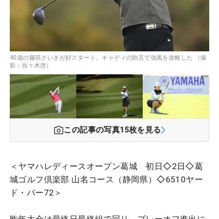
40歳の藤田さいきが好スタート。キャディの助言で強風を攻略した （撮
影：佐々木啓）
この記事の写真
15
枚を見る
＜ヤマハレディースオープン葛城 初日◇2日◇葛
城ゴルフ倶楽部 山名コース（静岡県）◇6510ヤー
ド・パー72＞