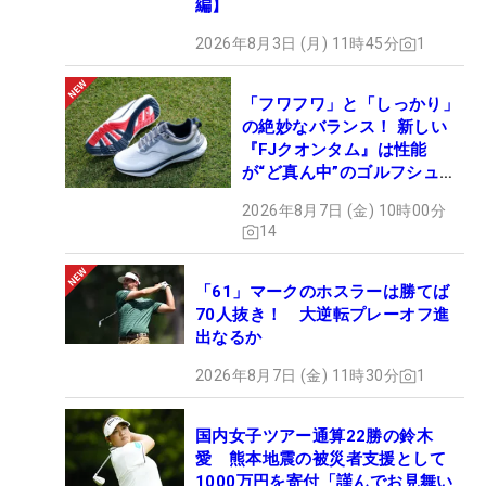
編】
2026年8月3日 (月) 11時45分
1
「フワフワ」と「しっかり」
の絶妙なバランス！ 新しい
『FJクオンタム』は性能
が“ど真ん中”のゴルフシュー
ズだった
2026年8月7日 (金) 10時00分
14
「61」マークのホスラーは勝てば
70人抜き！ 大逆転プレーオフ進
出なるか
2026年8月7日 (金) 11時30分
1
国内女子ツアー通算22勝の鈴木
愛 熊本地震の被災者支援として
1000万円を寄付「謹んでお見舞い