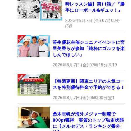
時レッスン編】第11話／『勝
手にローボール&ギュッ！』
2026年8月7日 (金) 07時00分
9
笹生優花主催ジュニアイベントに宮
里美香らが参加「純粋にゴルフを楽
しんでほしい」
2026年8月7日 (金) 07時15分
19
【毎週更新】関東エリアの人気コー
スを特別優待料金で予約ができる！
2026年8月7日 (金) 06時00分
1
桑木志帆が海外メジャー制覇で
800pt獲得 実質のトップ独走状態
に【メルセデス・ランキング番外