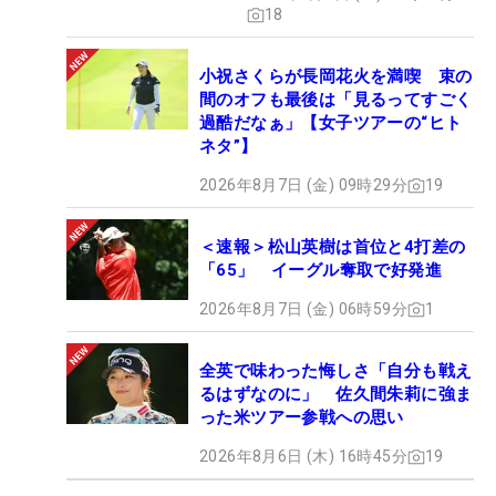
18
小祝さくらが長岡花火を満喫 束の
間のオフも最後は「見るってすごく
過酷だなぁ」【女子ツアーの“ヒト
ネタ”】
2026年8月7日 (金) 09時29分
19
＜速報＞松山英樹は首位と4打差の
「65」 イーグル奪取で好発進
2026年8月7日 (金) 06時59分
1
全英で味わった悔しさ「自分も戦え
るはずなのに」 佐久間朱莉に強ま
った米ツアー参戦への思い
2026年8月6日 (木) 16時45分
19