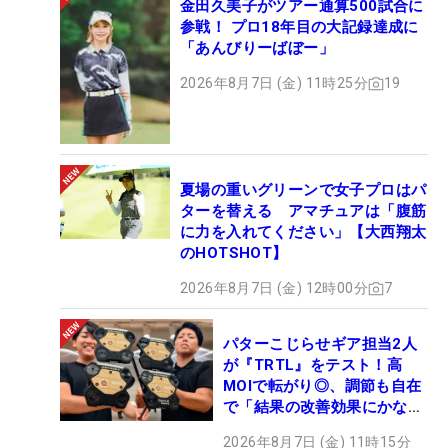
金田久美子がツアー通算500試合に
参戦！ プロ18年目の大記録達成に
「あんびりーばぼー」
2026年8月7日 (金) 11時25分
19
夏場の重いグリーンで女子プロはパ
ターを替える アマチュアは「腹筋
に力を入れてください」【大西翔太
のHOTSHOT】
2026年8月7日 (金) 12時00分
7
パターこじらせギア担当2人
が『TRTL』をテスト！高
MOIで転がり◎、調節も自在
で「結果の改善効果にかなり
の意外性」
2026年8月7日 (金) 11時15分