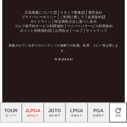
広告掲載について
スタッフ募集
運営会社
プライバシーポリシー
ご利用に際して
会員規約
ガイドライン
特定商取引法に基づく表示
ゴルフ場予約サービス利用規約
マイページサービス利用規約
ポイント利用規約
お問合せ
ヘルプ
サイトマップ
掲載されている全てのコンテンツの無断での転載、転用、コピー等は禁じま
す。
© ALBA Net
TOUR
JLPGA
JGTO
LPGA
PGA
閉じる
全ツアー
国内女子
国内男子
米国女子
米国男子
更新