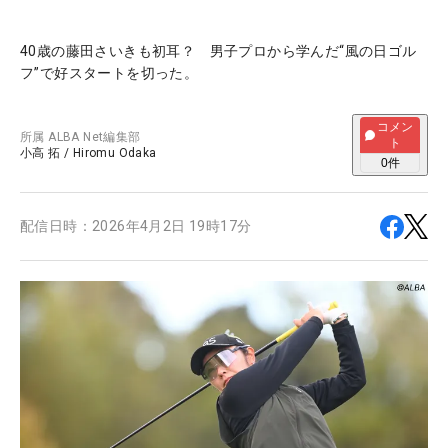
40歳の藤田さいきも初耳？ 男子プロから学んだ“風の日ゴル
フ”で好スタートを切った。
コメン
所属
ALBA Net編集部
ト
小高 拓
/
Hiromu Odaka
0
件
配信日時：
2026年4月2日 19時17分