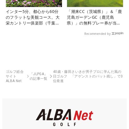
インター5分、都心から60分
「潮来CC（茨城県）」＆「鹿
のフラットな美観コース。大
児島ガーデンGC（鹿児島
栄カントリー俱楽部（千葉
県）」の無料プレー券が当た
県）
る！！
Recommended by
ゴルフ総合
40歳・藤田さいきが男子プロに学んだ風の
「JLPGA」
サイト
日ゴルフ 「アゲンストのパット残し」で3
の記事一覧
ALBA Net
位発進