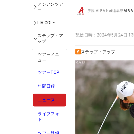
アジアンツア
ー
所属
ALBA Net編集部
ALBA
LIV GOLF
配信日時：
2024年5月24日 1
ステップ・ア
ップ
ステップ・アップ
ツアーメニ
ュー
ツアーTOP
年間日程
ニュース
ライブフォ
ト
ツアー登録