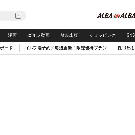
漫画
ゴルフ動画
雑誌出版
ショッピング
SN
ボード
ゴルフ場予約／毎週更新！限定優待プラン
削り出