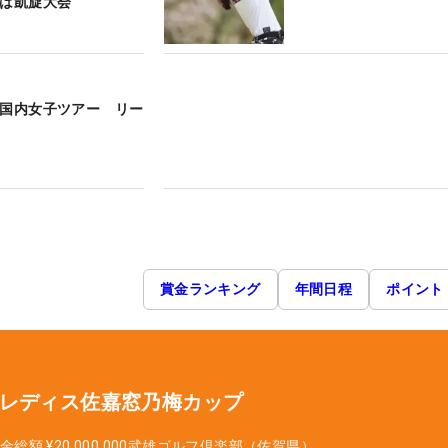
戦は凱旋大会
 国内女子ツアー リー
賞金ランキング
年間日程
ポイント
プレディス佐嘉窓乃梅カップ
金総額
¥20,000,000
武雄ゴルフ倶楽部（佐賀県）