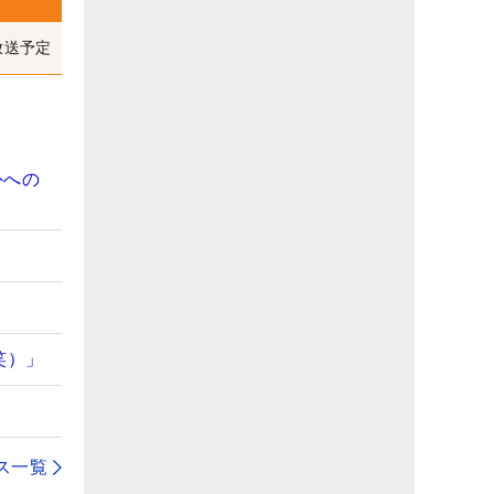
放送予定
外への
笑）」
ス一覧