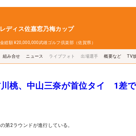
プレディス佐嘉窓乃梅カップ
金総額
¥20,000,000
武雄ゴルフ倶楽部（佐賀県）
組み合せ
ニュース
ライブフォト
出場選手
概要など
TV
吉川桃、中山三奈が首位タイ 1差
の第2ラウンドが進行している。