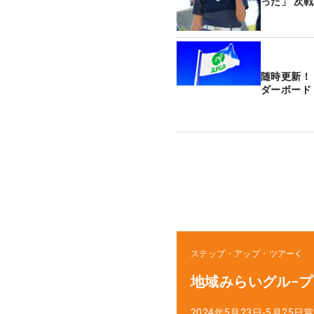
った」 次
随時更新！
ダーボード
ステップ・アップ・ツアー
地域みらいグル−
2024年5月23日-5月25日
賞