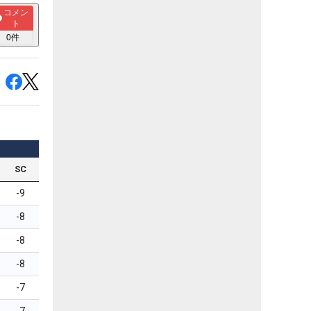
コメン
ト
0
件
SC
-9
-8
-8
-8
-7