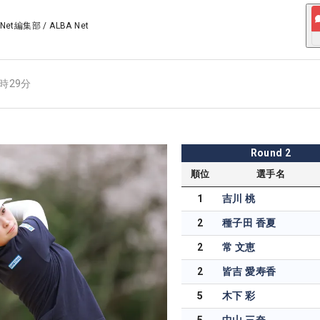
 Net編集部
/
ALBA Net
3時29分
Round
2
順位
選手名
1
吉川 桃
2
種子田 香夏
2
常 文恵
2
皆吉 愛寿香
5
木下 彩