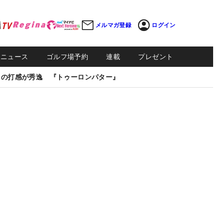
メルマガ登録
ログイン
Sニュース
ゴルフ場予約
連載
プレゼント
しの打感が秀逸 『トゥーロンパター』