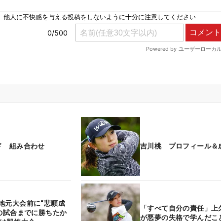
ド 組み合わせ
吉川桃 プロフィール＆
地元大会前に“悲願成
「すべて自分の責任」上
賀の試合までに勝ちたか
が悪夢の失格で学んだこ