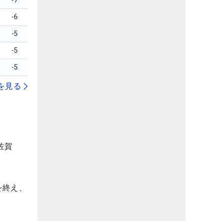
-7
-6
-5
-5
-5
を見る
佐賀
を終え、