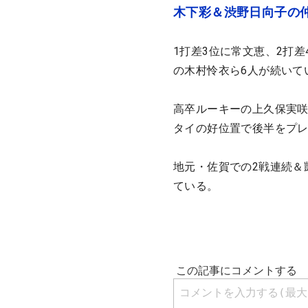
木下彩＆渋野日向子の
1打差3位に常文恵、2打
の木村怜衣ら6人が続いて
高卒ルーキーの上久保実咲
タイの好位置で後半をプ
地元・佐賀での2戦連続＆
ている。