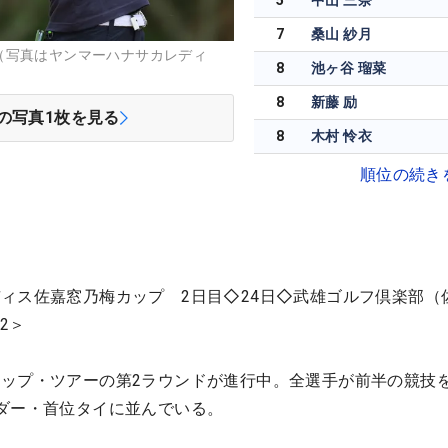
5
中山 三奈
7
桑山 紗月
（写真はヤンマーハナサカレディ
8
池ヶ谷 瑠菜
8
新藤 励
の写真
1
枚を見る
8
木村 怜衣
順位の続き
ィス佐嘉窓乃梅カップ 2日目◇24日◇武雄ゴルフ倶楽部（
2＞
ップ・ツアーの第2ラウンドが進行中。全選手が前半の競技
ダー・首位タイに並んでいる。