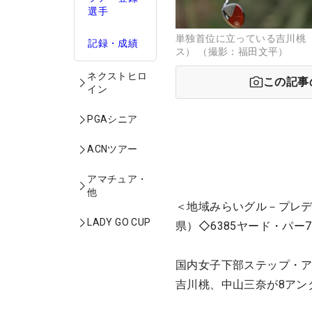
選手
単独首位に立っている吉川桃
記録・成績
ス） （撮影：福田文平）
ネクストヒロ
この記事
イン
PGAシニア
ACNツアー
アマチュア・
他
＜地域みらいグル－プレデ
LADY GO CUP
県）◇6385ヤード・パー7
国内女子下部ステップ・ア
吉川桃、中山三奈が8アン