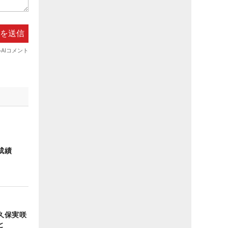
成績
久保実咲
と