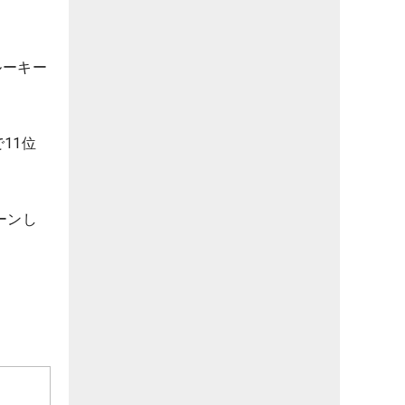
ルーキー
11位
ーンし