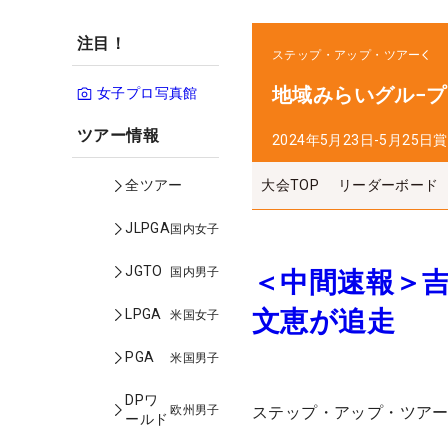
注目！
ステップ・アップ・ツアー
地域みらいグル−
女子プロ写真館
ツアー情報
2024年5月23日-5月25日
賞
大会TOP
リーダーボード
全ツアー
JLPGA
国内女子
JGTO
国内男子
＜中間速報＞
文恵が追走
LPGA
米国女子
PGA
米国男子
DPワ
欧州男子
ステップ・アップ・ツアー
ールド