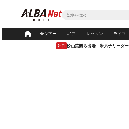
全ツアー
ギア
レッスン
ライフ
松山英樹ら出場 米男子リーダー
注目