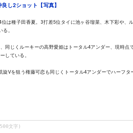
仲良し2ショット【写真】
差4位は種子田香夏。3打差5位タイに池ヶ谷瑠菜、木下彩や、
いる。
、同じくルーキーの高野愛姫はトータル4アンダー、現時点で
レーしている。
凱旋Vを狙う権藤可恋も同じくトータル4アンダーでハーフタ