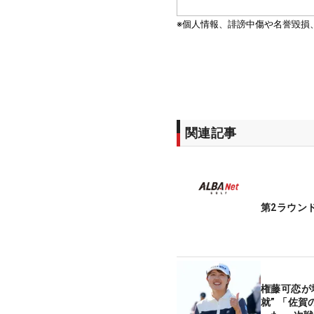
関連記事
第2ラウン
権藤可恋が
就” 「佐