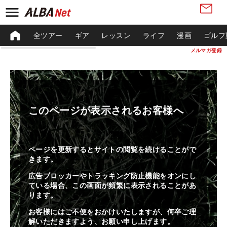
全ツアー
ギア
レッスン
ライフ
漫画
ゴルフ
メルマガ登録
このページが表示されるお客様へ
ページを更新するとサイトの閲覧を続けることがで
きます。
広告ブロッカーやトラッキング防止機能をオンにし
ている場合、この画面が頻繁に表示されることがあ
ります。
お客様にはご不便をおかけいたしますが、何卒ご理
解いただきますよう、お願い申し上げます。