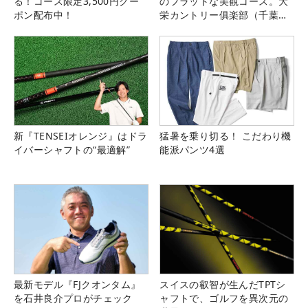
る！コース限定3,500円クー
のフラットな美観コース。大
ポン配布中！
栄カントリー俱楽部（千葉
県）
新『TENSEIオレンジ』はドラ
猛暑を乗り切る！ こだわり機
イバーシャフトの“最適解”
能派パンツ4選
最新モデル『FJクオンタム』
スイスの叡智が生んだTPTシ
を石井良介プロがチェック
ャフトで、ゴルフを異次元の