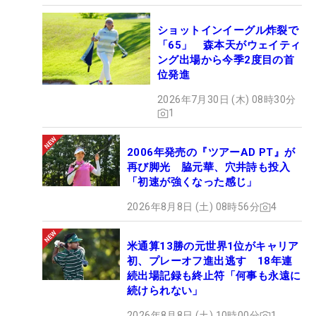
ショットインイーグル炸裂で
「65」 森本天がウェイティ
ング出場から今季2度目の首
位発進
2026年7月30日 (木) 08時30分
1
2006年発売の『ツアーAD PT』が
再び脚光 脇元華、穴井詩も投入
「初速が強くなった感じ」
2026年8月8日 (土) 08時56分
4
米通算13勝の元世界1位がキャリア
初、プレーオフ進出逃す 18年連
続出場記録も終止符「何事も永遠に
続けられない」
2026年8月8日 (土) 10時00分
1