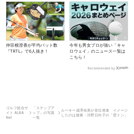
仲宗根澄香が平均パット数
今年も男女プロが強い「キャ
『TRTL』で6人抜き！
ロウェイ」のニュース一覧は
こちら！
Recommended by
ゴルフ総合サ
「ステップア
ルーキー成澤祐美が首位発進 イメージ
イト ALBA
ップ」の写真
したのは後輩・渋野日向子の「壁ドン」
Net
一覧