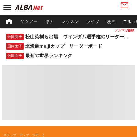
全ツアー
ギア
レッスン
ライフ
漫画
ゴルフ
メルマガ登録
松山英樹ら出場 ウィンダム選手権のリーダーボード
米国男子
北海道meijiカップ リーダーボード
国内女子
最新の世界ランキング
米国女子
ステップ・アップ・ツアー