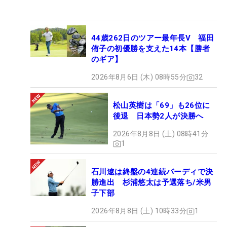
44歳262日のツアー最年長V 福田
侑子の初優勝を支えた14本【勝者
のギア】
2026年8月6日 (木) 08時55分
32
松山英樹は「69」も26位に
後退 日本勢2人が決勝へ
2026年8月8日 (土) 08時41分
1
石川遼は終盤の4連続バーディで決
勝進出 杉浦悠太は予選落ち/米男
子下部
2026年8月8日 (土) 10時33分
1