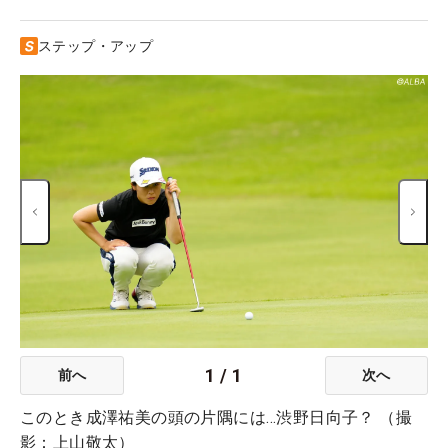
ステップ・アップ
1
/
1
前へ
次へ
このとき成澤祐美の頭の片隅には…渋野日向子？ （撮
影：上山敬太）