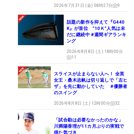
2026年7月31日 (金) 08時27分
9
話題の新作を抑えて『G440
K』が首位 “10Ｋ”人気は未
だに継続中 #週間ギアランキ
ング
2026年8月8日 (土) 18時00分
11
スライスが止まらない人へ！ 全英
女王・桑木志帆は切り返しで「左ヒ
ザ」を先に動かしていた #優勝者
のスイング
2026年8月8日 (土) 12時00分
32
「試合勘は必要なかったのかな」
川満陽香理が11カ月ぶりの実戦で
得た気づき