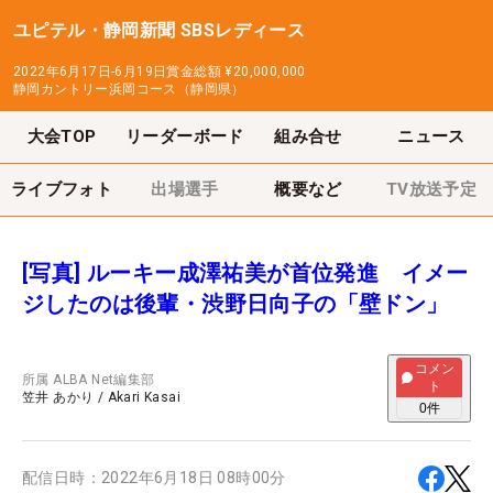
ユピテル・静岡新聞 SBSレディース
2022年6月17日-6月19日
賞金総額
¥20,000,000
静岡カントリー浜岡コース（静岡県）
大会TOP
リーダーボード
組み合せ
ニュース
ライブフォト
出場選手
概要など
TV放送予定
[写真] ルーキー成澤祐美が首位発進 イメー
ジしたのは後輩・渋野日向子の「壁ドン」
コメン
所属
ALBA Net編集部
ト
笠井 あかり
/
Akari Kasai
0
件
配信日時：
2022年6月18日 08時00分