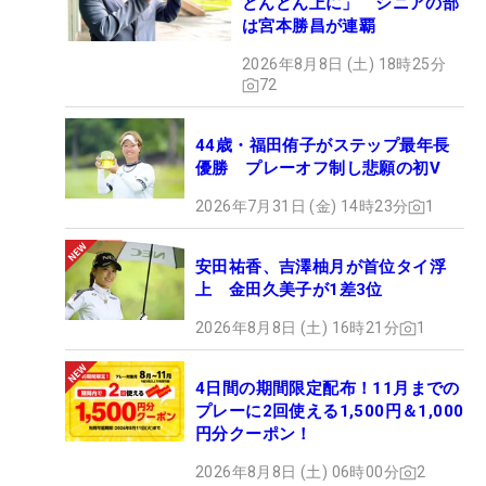
どんどん上に」 シニアの部
は宮本勝昌が連覇
2026年8月8日 (土) 18時25分
72
44歳・福田侑子がステップ最年長
優勝 プレーオフ制し悲願の初V
2026年7月31日 (金) 14時23分
1
安田祐香、吉澤柚月が首位タイ浮
上 金田久美子が1差3位
2026年8月8日 (土) 16時21分
1
4日間の期間限定配布！11月までの
プレーに2回使える1,500円＆1,000
円分クーポン！
2026年8月8日 (土) 06時00分
2