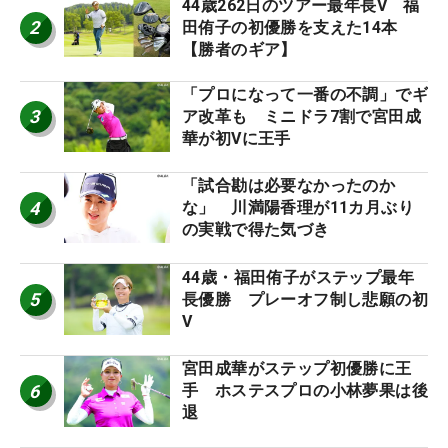
44歳262日のツアー最年長V 福
2
田侑子の初優勝を支えた14本
【勝者のギア】
「プロになって一番の不調」でギ
3
ア改革も ミニドラ7割で宮田成
華が初Vに王手
「試合勘は必要なかったのか
4
な」 川満陽香理が11カ月ぶり
の実戦で得た気づき
44歳・福田侑子がステップ最年
5
長優勝 プレーオフ制し悲願の初
V
宮田成華がステップ初優勝に王
6
手 ホステスプロの小林夢果は後
退