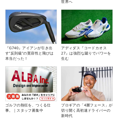
世界へ
『G740』アイアンが引き出
アディダス『コードカオス
す“反則級”の寛容性と飛びは
27』は強烈な蹴りでパワーを
本当だった！
生む
ゴルフの熱狂を、つくる仕
プロギアの「4層フェース」が
事。｜スタッフ募集中
切り開く高初速ドライバーの
新時代