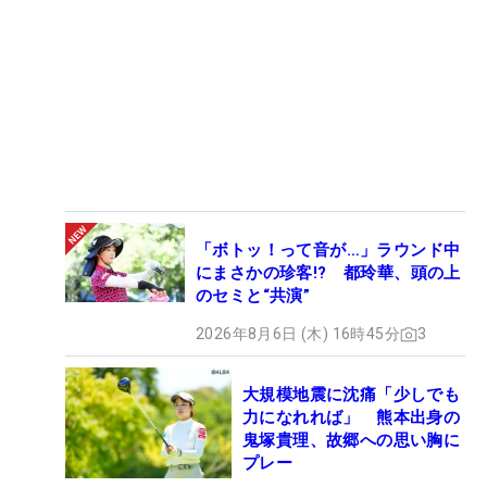
「ボトッ！って音が…」ラウンド中
にまさかの珍客!? 都玲華、頭の上
のセミと“共演”
2026年8月6日 (木) 16時45分
3
大規模地震に沈痛「少しでも
力になれれば」 熊本出身の
鬼塚貴理、故郷への思い胸に
プレー