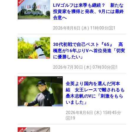
LIVゴルフは来季も継続？ 新たな
投資家を獲得と発表、9月には最終
合意へ
2026年8月6日 (木) 11時00分
1
30代初戦で自己ベスト『65』 髙
橋恵が16年ぶりVへ首位発進「切実
に優勝したい」
2026年7月30日 (木) 07時30分
1
全英より国内を選んだ河本
結 女王レースで離されるも
桑木志帆のVに「刺激をもら
いました」
2026年8月6日 (木) 15時45分
19