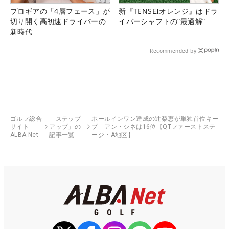
プロギアの「4層フェース」が
新『TENSEIオレンジ』はドラ
切り開く高初速ドライバーの
イバーシャフトの“最適解”
新時代
Recommended by
ゴルフ総合
「ステップ
ホールインワン達成の辻梨恵が単独首位キー
サイト
アップ」の
プ アン・シネは16位【QTファーストステ
ALBA Net
記事一覧
ージ・A地区】