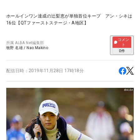
ホールインワン達成の辻梨恵が単独首位キープ アン・シネは
16位【QTファーストステージ・A地区】
コメン
所属
ALBA Net編集部
ト
牧野 名雄
/
Nao Makino
0
件
配信日時：
2019年11月28日 17時18分