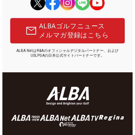
ALBAゴルフニュース
メルマガ登録はこちら
ALBA NetはR&Aのオフィシャルデジタルパートナー、および
USLPGAの日本公式サイトパートナーです。