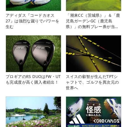
アディダス『コードカオス
「潮来CC（茨城県）」＆「鹿
27』は強烈な蹴りでパワーを
児島ガーデンGC（鹿児島
生む
県）」の無料プレー券が当た
る！！
プロギアのRS DUOはFW・UT
スイスの叡智が生んだTPTシ
も完成度が高く購入者続出！
ャフトで、ゴルフを異次元の
世界へ