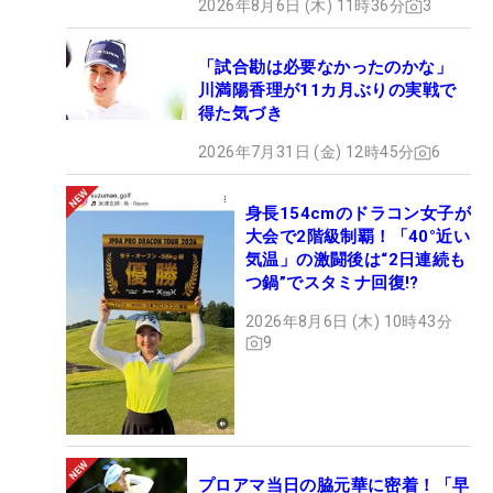
2026年8月6日 (木) 11時36分
3
「試合勘は必要なかったのかな」
川満陽香理が11カ月ぶりの実戦で
得た気づき
2026年7月31日 (金) 12時45分
6
身長154cmのドラコン女子が
大会で2階級制覇！「40°近い
気温」の激闘後は“2日連続も
つ鍋”でスタミナ回復!?
2026年8月6日 (木) 10時43分
9
プロアマ当日の脇元華に密着！「早