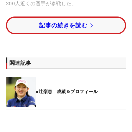
300人近くの選手が参戦した。
今年のプロテスト合格者を写真と名前で覚えよう！
記事の続きを読む
千葉県で行われているA地区の3日目は、前日に
「68」をマークした辻梨恵が8番パー3（164ヤー
ド）でホールインワンを達成するなど「69」で回
り、トータル7アンダー・単独首位をキープした。
関連記事
トータル1アンダー・2位に
植竹希望
。トータルイー
ブンパー・3位タイには小倉ひまわりのほか、今年
のプロテストを通過した西郷真央、
リュウ・イイチ
■辻梨恵 成績＆プロフィール
（中国）がつけた。
今年のプロテスト合格組では、トータル1オーバ
ー・6位タイの吉田優利、トータル3オーバー・10位
タイのサソウ・ユウカ、山路晶、トータル5オーバ