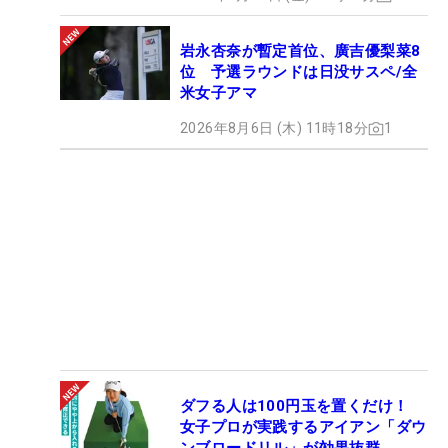
岩永杏奈が暫定首位、廣吉優梨菜8
位 予選ラウンドは日没サスペ/全
米女子アマ
2026年8月6日 (木) 11時18分
1
ダフる人は100円玉を置くだけ！
女子プロが実践するアイアン「ダウ