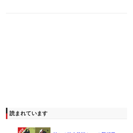
ー・14位タイの常文恵らが上位で最終日へ。同じく
今年のプロテストで合格した
アン・シネ
（韓国）は
トータル6オーバー・16位タイにつけた。
読まれています