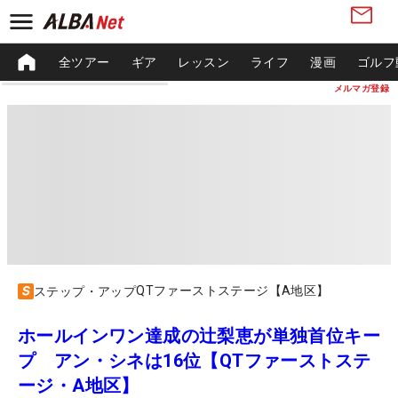
全ツアー
ギア
レッスン
ライフ
漫画
ゴルフ
メルマガ登録
QTファーストステージ【A地区】
ステップ・アップ
ホールインワン達成の辻梨恵が単独首位キー
プ アン・シネは16位【QTファーストステ
ージ・A地区】