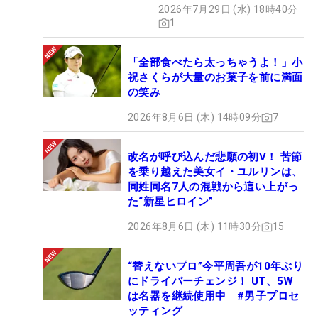
2026年7月29日 (水) 18時40分
1
「全部食べたら太っちゃうよ！」小
祝さくらが大量のお菓子を前に満面
の笑み
2026年8月6日 (木) 14時09分
7
改名が呼び込んだ悲願の初V！ 苦節
を乗り越えた美女イ・ユルリンは、
同姓同名7人の混戦から這い上がっ
た“新星ヒロイン”
2026年8月6日 (木) 11時30分
15
“替えないプロ”今平周吾が10年ぶり
にドライバーチェンジ！ UT、5W
は名器を継続使用中 #男子プロセ
ッティング