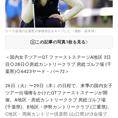
エース達成の辻梨恵が単独首位をキープした （撮影：鈴木祥）
この記事の写真
1
枚を見る
＜国内女子ツアーQT ファーストステージA地区 3日
目◇28日◇房総カントリークラブ 房総ゴルフ場 (千
葉県)◇6423ヤード・パー72＞
26日（火）〜29日（木）の日程で、来季の国内女子
ツアー出場権をかけたQTファーストステージが開
催。A地区・房総カントリークラブ 房総ゴルフ場
(千葉県)、B地区・伊勢カントリークラブ (三重県)、
C地区・周南カントリー倶楽部 (山口県)の3会場で、