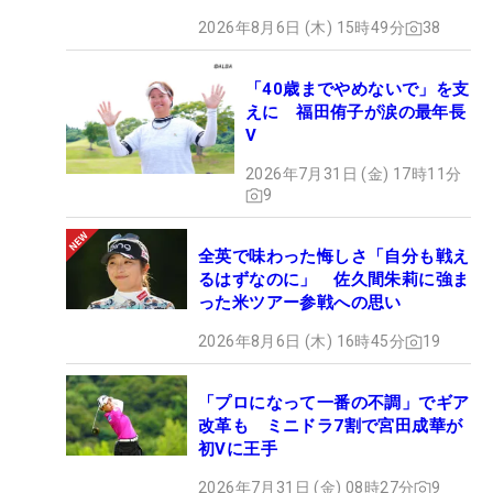
2026年8月6日 (木) 15時49分
38
「40歳までやめないで」を支
えに 福田侑子が涙の最年長
V
2026年7月31日 (金) 17時11分
9
全英で味わった悔しさ「自分も戦え
るはずなのに」 佐久間朱莉に強ま
った米ツアー参戦への思い
2026年8月6日 (木) 16時45分
19
「プロになって一番の不調」でギア
改革も ミニドラ7割で宮田成華が
初Vに王手
2026年7月31日 (金) 08時27分
9