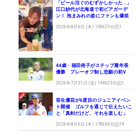
「ビール注ぐのむずかしかった…」
江口紗代が北海道で初ビアガーデ
ン！ 泡まみれの姿にファンも爆笑
2026年8月6日 (木) 13時27分
1
44歳・福田侑子がステップ最年長
優勝 プレーオフ制し悲願の初V
2026年7月31日 (金) 14時23分
1
笹生優花が6度目のジュニアイベン
ト開催 ゴルフを通じて伝えたいこ
と「真剣だけど、それを楽しむ」
2026年8月6日 (木) 17時43分
19