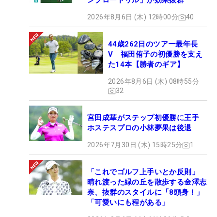
ンブロードリル」が効果抜群
2026年8月6日 (木) 12時00分
40
44歳262日のツアー最年長
V 福田侑子の初優勝を支え
た14本【勝者のギア】
2026年8月6日 (木) 08時55分
32
宮田成華がステップ初優勝に王手
ホステスプロの小林夢果は後退
2026年7月30日 (木) 15時25分
1
「これでゴルフ上手いとか反則」
晴れ渡った緑の丘を散歩する金澤志
奈、抜群のスタイルに「8頭身！」
「可愛いにも程がある」