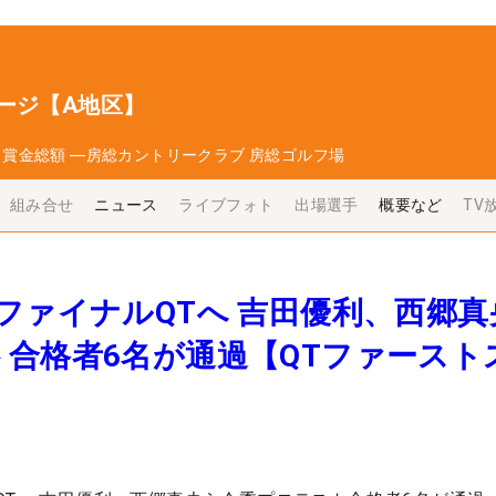
ージ【A地区】
日
賞金総額
―
房総カントリークラブ 房総ゴルフ場
組み合せ
ニュース
ライブフォト
出場選手
概要など
TV
ファイナルQTへ 吉田優利、西郷真
合格者6名が通過【QTファースト