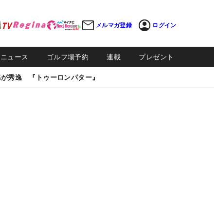
メルマガ登録
ログイン
Sニュース
ゴルフ場予約
連載
プレゼント
感が秀逸 『トゥーロンパター』