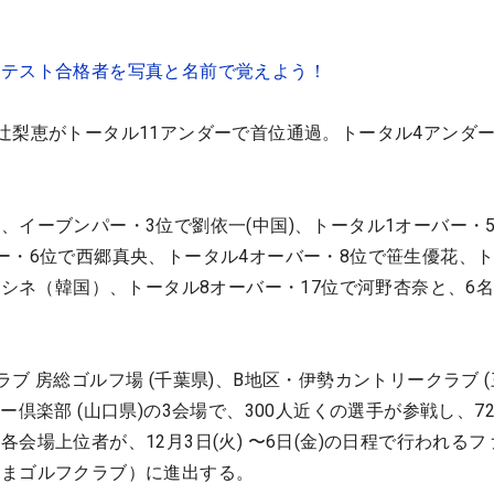
ロテスト合格者を写真と名前で覚えよう！
辻梨恵がトータル11アンダーで首位通過。トータル4アンダー
、イーブンパー・3位で劉依一(中国)、トータル1オーバー・
ー・6位で西郷真央、トータル4オーバー・8位で笹生優花、
・シネ（韓国）、トータル8オーバー・17位で河野杏奈と、6
。
ブ 房総ゴルフ場 (千葉県)、B地区・伊勢カントリークラブ 
ー倶楽部 (山口県)の3会場で、300人近くの選手が参戦し、7
会場上位者が、12月3日(火) 〜6日(金)の日程で行われるフ
だまゴルフクラブ）に進出する。