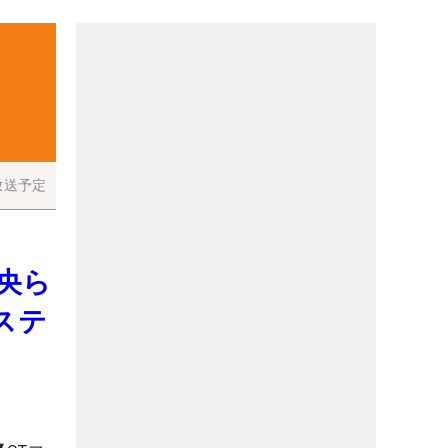
放送予定
央ら
ステ