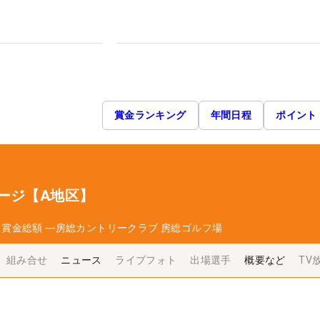
賞金ランキング
年間日程
ポイント
ージ【A地区】
日
賞金総額
―
房総カントリークラブ 房総ゴルフ場
組み合せ
ニュース
ライブフォト
出場選手
概要など
TV