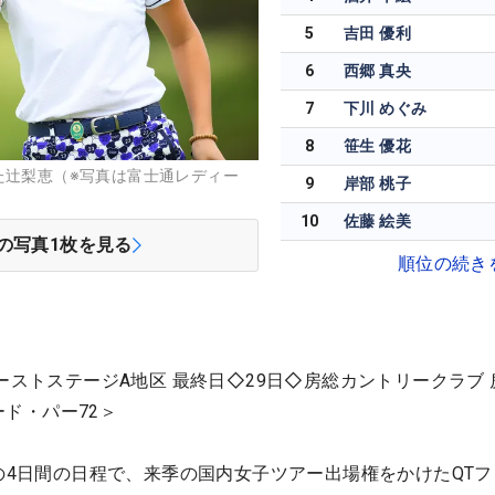
5
吉田 優利
6
西郷 真央
7
下川 めぐみ
8
笹生 優花
た辻梨恵（※写真は富士通レディー
9
岸部 桃子
10
佐藤 絵美
の写真
1
枚を見る
順位の続き
ーストステージA地区 最終日◇29日◇房総カントリークラブ 
ヤード・パー72＞
）の4日間の日程で、来季の国内女子ツアー出場権をかけたQT