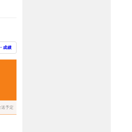
・成績
放送予定