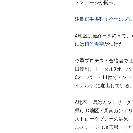
トステージが開催。
注目選手多数！今年のプ
A地区は最終日を終えて、
には
植竹希望
がつけた。
今季プロテスト合格者では
田優利、トータル3オーバ
6オーバー・11位でアン 
イナルQTに進出している
A地区・房総カントリークラ
県)、C地区・周南カントリ
ストロークプレーの結果、各
ルステージ（埼玉県・こ