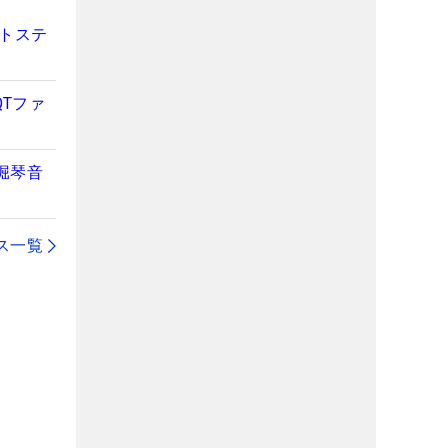
ストステ
QTファ
堀琴音
ス一覧