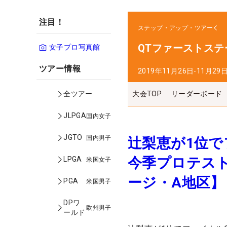
注目！
ステップ・アップ・ツアー
QTファーストステ
女子プロ写真館
ツアー情報
2019年11月26日-11月29
大会TOP
リーダーボード
全ツアー
JLPGA
国内女子
JGTO
国内男子
辻梨恵が1位で
今季プロテスト
LPGA
米国女子
ージ・A地区】
PGA
米国男子
DPワ
欧州男子
ールド