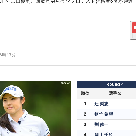
QTへ 吉田優利、西郷真央ら今季プロテスト合格者6名が通過【
】
16時33分
Round
4
順位
選手名
1
辻 梨恵
2
植竹 希望
3
劉 依一
4
酒井 千絵