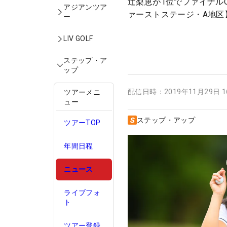
辻梨恵が1位でファイナル
アジアンツア
ァーストステージ・A地区
ー
LIV GOLF
ステップ・ア
ップ
配信日時：
2019年11月29日 
ツアーメニ
ュー
ステップ・アップ
ツアーTOP
年間日程
ニュース
ライブフォ
ト
ツアー登録