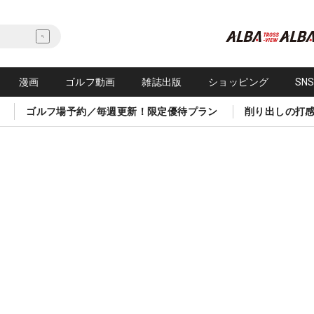
漫画
ゴルフ動画
雑誌出版
ショッピング
SN
ゴルフ場予約／毎週更新！限定優待プラン
削り出しの打