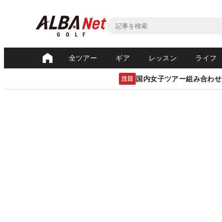
全ツアー
ギア
レッスン
ライフ
国内女子ツアー組み合わせ
注目