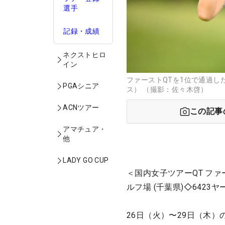
選手
記録・成績
ネクストヒロ
イン
ファーストQTを1位で通過し
PGAシニア
ス） （撮影：佐々木啓）
ACNツアー
この記事
アマチュア・
他
LADY GO CUP
＜国内女子ツアーQT ファ
ルフ場 (千葉県)◇6423
26日（火）〜29日（木