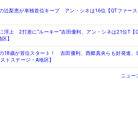
の辻梨恵が単独首位キープ アン・シネは16位【QTファー
浮上 2打差に“ルーキー”吉田優利、アン・シネは21位T【
地区】
の18歳が首位スタート！ 吉田優利、西郷真央らも好発進、
ーストステージ・A地区】
ニュー