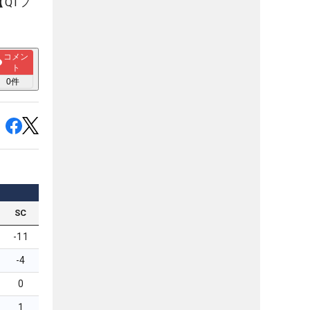
QTフ
コメン
ト
0
件
SC
-11
-4
0
1