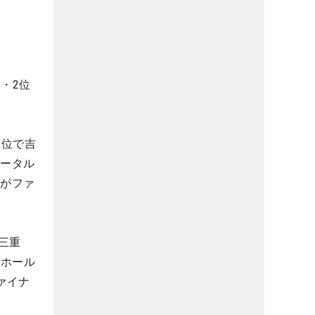
・2位
5位で吉
トータル
名がファ
(三重
2ホール
ァイナ