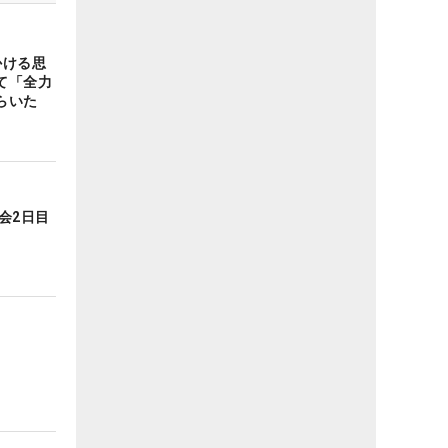
かける思
て「全力
らいた
会2日目