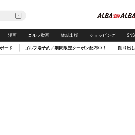
漫画
ゴルフ動画
雑誌出版
ショッピング
SN
ボード
ゴルフ場予約／期間限定クーポン配布中！
削り出