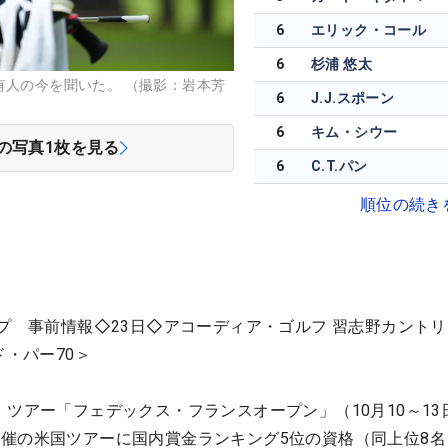
6
エリック・コール
6
杉浦 悠太
有人の今を聞いた。 （撮影：岩本芳
6
J.J.スポーン
6
キム・シウー
の写真
1
枚を見る
6
C.T.パン
順位の続き
ップ 事前情報◇23日◇アコーディア・ゴルフ 習志野カント
ド・パー70＞
）ツアー「フェデックス・フランスオープン」（10月10～13
催の米国ツアーに国内賞金ランキング5位の資格（同上位8名