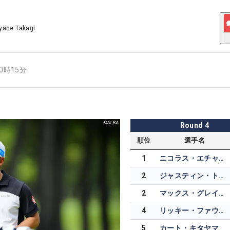
yane Takagi
10時15分
Round
4
順位
選手名
1
ニコラス・エチャバリア
2
ジャスティン・トーマス
2
マックス・グレイザーマン
4
リッキー・ファウラー
5
カート・キタヤマ