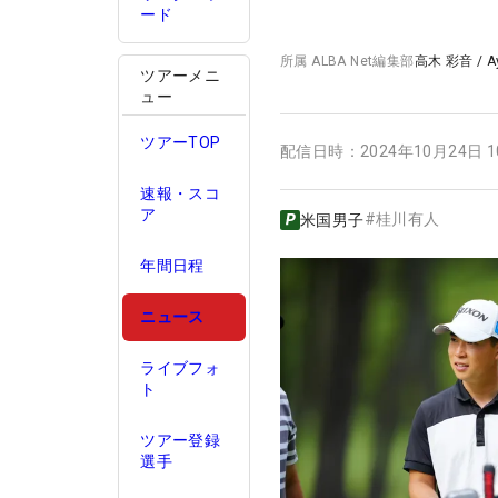
ード
所属
ALBA Net編集部
高木 彩音
/
A
ツアーメニ
ュー
ツアーTOP
配信日時：
2024年10月24日 
速報・スコ
ア
#
桂川有人
米国男子
年間日程
ニュース
ライブフォ
ト
ツアー登録
選手