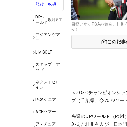
記録・成績
DPワ
欧州男子
ールド
目標とするPGAの舞台。桂川
弘）
アジアンツア
ー
この記事
LIV GOLF
ステップ・ア
ップ
ネクストヒロ
イン
＜ZOZOチャンピオンシ
PGAシニア
ブ（千葉県）◇7079ヤー
ACNツアー
先週のDPワールド（欧州
アマチュア・
終えた桂川有人が、日本開