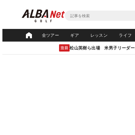
全ツアー
ギア
レッスン
ライフ
松山英樹ら出場 米男子リーダー
注目