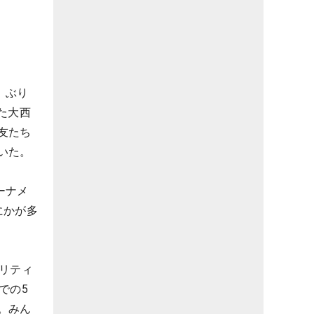
〜」ぶり
た大西
友たち
いた。
ーナメ
にかが多
リティ
での5
。みん