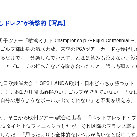
しドレス”が衝撃的【写真】
ー「横浜ミナト Championship 〜Fujiki Centennial
ゴルフ部出身の清水大成、来季のPGAツアーカードを獲得し
するだけでも十分楽しんでいます」とほほ笑みも絶えない。戦
は、アプローチの打ち方などを聞き合ったりと、話しも弾んで
日欧共催大会「ISPS HANDA 欧州・日本どっちが勝つかト
、ここ約2カ月間は納得のいくゴルフができていない。「な
。自分の思うようなボールが出てくれない」と不調を訴える。
と、そこから欧州ツアー6試合に出場。「ベットフレッド・ブ
2位タイと上位フィニッシュしたが、それ以降のフランス戦ま
苦しんだ。「思ったよりも全体的なレベルが高いなと感じます