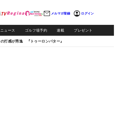
メルマガ登録
ログイン
Sニュース
ゴルフ場予約
連載
プレゼント
しの打感が秀逸 『トゥーロンパター』