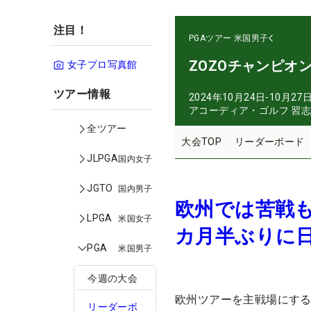
注目！
PGAツアー
米国男子
ZOZOチャンピオ
女子プロ写真館
ツアー情報
2024年10月24日-10月27
アコーディア・ゴルフ 習
全ツアー
大会TOP
リーダーボード
JLPGA
国内女子
JGTO
国内男子
欧州では苦戦
LPGA
米国女子
カ月半ぶりに
PGA
米国男子
今週の大会
欧州ツアーを主戦場にする
リーダーボ