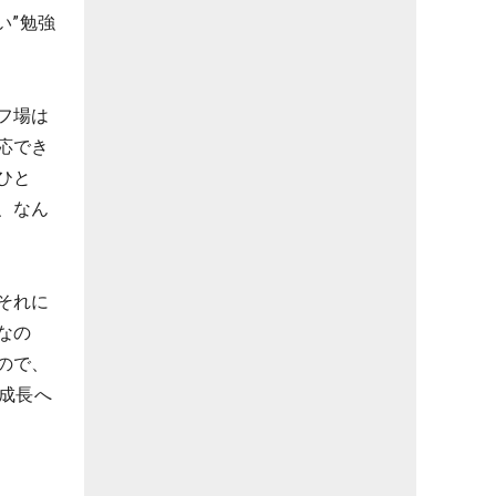
い”勉強
フ場は
応でき
ひと
、なん
それに
なの
ので、
成長へ