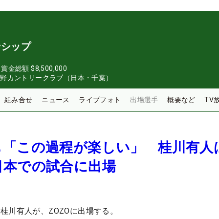
ンシップ
日
賞金総額
$8,500,000
志野カントリークラブ（日本・千葉）
組み合せ
ニュース
ライブフォト
出場選手
概要など
TV
も「この過程が楽しい」 桂川有人
日本での試合に出場
桂川有人が、ZOZOに出場する。