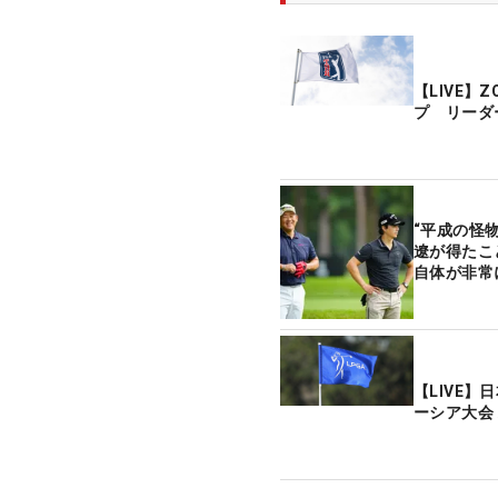
【LIVE】
プ リーダ
“平成の怪
遼が得たこ
自体が非常
【LIVE】
ーシア大会