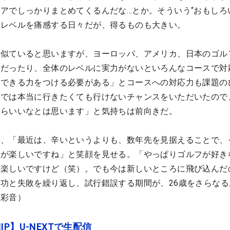
アでしっかりまとめてくるんだな…とか。そういう“おもしろ
界レベルを痛感する日々だが、得るものも大きい。
も似ていると思いますが、ヨーロッパ、アメリカ、日本のゴル
力だったり、全体のレベルに実力がないといろんなコースで対
応できる力をつける必要がある」とコースへの対応力も課題の
味では本当に行きたくても行けないチャンスをいただいたので
たらいいなとは思います」と気持ちは前向きだ。
が、「最近は、辛いというよりも、数年先を見据えることで、
程が楽しいですね」と笑顔を見せる。「やっぱりゴルフが好き
が楽しいですけど（笑）。でも今は新しいところに飛び込んだ
功と失敗を繰り返し、試行錯誤する期間が、26歳をさらなる
木彩音）
HIP】U-NEXTで生配信