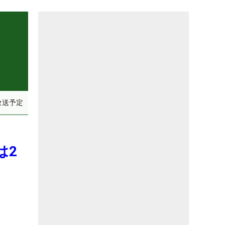
放送予定
は2