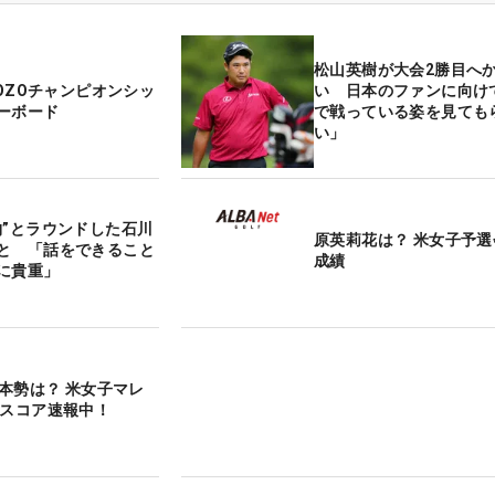
松山英樹が大会2勝目へ
ZOZOチャンピオンシッ
い 日本のファンに向け
ーボード
で戦っている姿を見ても
い」
物”とラウンドした石川
原英莉花は？ 米女子予選
と 「話をできること
成績
に貴重」
日本勢は？ 米女子マレ
 スコア速報中！