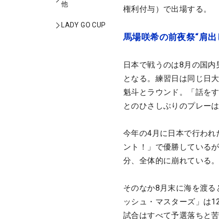
他
権利付与）で出場する。
LADY GO CUP
馬場咲希の前夜祭“肩出
日本で戦うのは8月の国内男子ツア
となる。練習日は同じ日大
魁斗とラウンド。「話を
とのひさしぶりのプレー
今年の4月に日本で行われた
ント！」で優勝しているが
分、全体的に崩れている
そのなか8月末に海を渡る
ッシュ・マスターズ」は1
試合はすべて予選落ちと