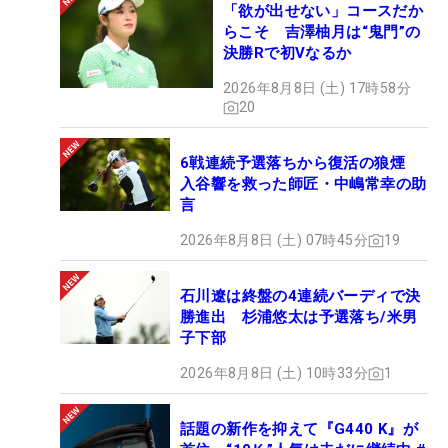
「欲が出せない」コースだか
らこそ 吉澤柚月は“鬼門”の
決勝Rで初Vなるか
2026年8月8日 (土) 17時58分
20
6戦連続予選落ちから復活の狼煙
入谷響を救った師匠・中嶋常幸の助
言
2026年8月8日 (土) 07時45分
19
石川遼は終盤の4連続バーディで決
勝進出 杉浦悠太は予選落ち/米男
子下部
2026年8月8日 (土) 10時33分
1
話題の新作を抑えて『G440 K』が