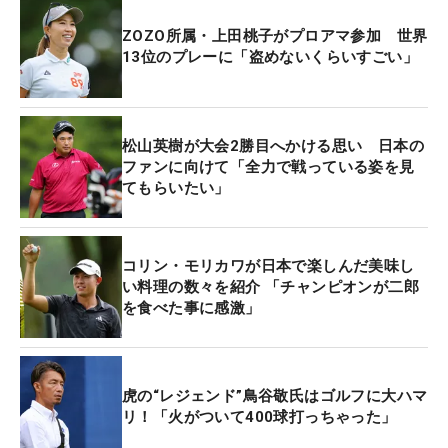
さらに、「こういうときに調子がいいんだ、こうい
ZOZO所属・上田桃子がプロアマ参加 世界
う時は調子が悪いんだみたいな話を聞くだけでも、
13位のプレーに「盗めないくらいすごい」
めっちゃ面白いなと思いました」と、一流アスリー
トのこれまでの経験談も大きな学びとなったよう
だ。
松山英樹が大会2勝目へかける思い 日本の
ファンに向けて「全力で戦っている姿を見
てもらいたい」
松坂氏は国内下部ABEMAツアーに今季2試合出場す
るなど、競技ゴルファーとしても活動している。
「松坂さんも競技に出ているぐらい真剣にやられて
コリン・モリカワが日本で楽しんだ美味し
いる方なので、基本はゴルフの話だった。聞きたい
い料理の数々を紹介 「チャンピオンが二郎
こともいっぱいあるし、野球の話をしている時の眼
を食べた事に感激」
差しとか、かっこいいなって思いましたね」。ゴル
フの話題で盛り上がり、野球について語る松坂氏の
姿にも感銘を受けた。
虎の“レジェンド”鳥谷敬氏はゴルフに大ハマ
リ！「火がついて400球打っちゃった」
「これだけの一流の方と、このような話をできるこ