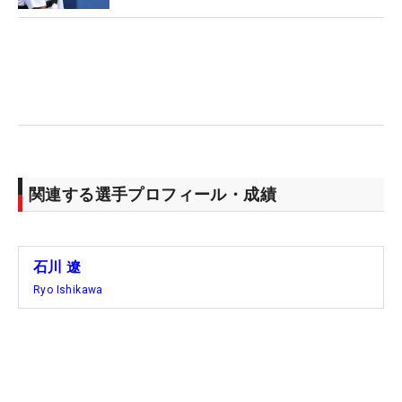
と自体が非常に貴重」。大会開催直前の18ホール
は、石川にとって濃い時間となった。あすからの4
日間のプレーに少しでもつながることだろう。
（文・高木彩音）
関連する選手プロフィール・成績
石川 遼
Ryo Ishikawa