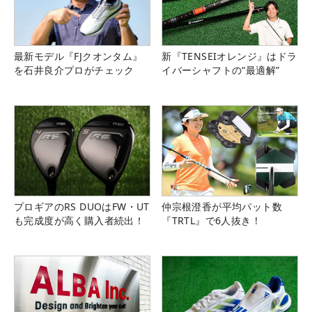
最新モデル『FJクオンタム』
新『TENSEIオレンジ』はドラ
を石井良介プロがチェック
イバーシャフトの“最適解”
プロギアのRS DUOはFW・UT
仲宗根澄香が平均パット数
も完成度が高く購入者続出！
『TRTL』で6人抜き！