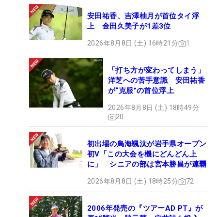
安田祐香、吉澤柚月が首位タイ浮
上 金田久美子が1差3位
2026年8月8日 (土) 16時21分
1
「打ち方が変わってしまう」
洋芝への苦手意識 安田祐香
が“克服”の首位浮上
2026年8月8日 (土) 18時49分
20
初出場の鳥海颯汰が岩手県オープン
初V「この大会を機にどんどん上
に」 シニアの部は宮本勝昌が連覇
2026年8月8日 (土) 18時25分
72
2006年発売の『ツアーAD PT』が