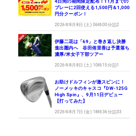
4日間の期間限定配布！11月までの
プレーに2回使える1,500円＆1,000
円分クーポン！
2026年8月8日 (土) 06時00分
2
伊藤二花は「69」と巻き返し決勝
進出圏内へ 谷田侑里香は予選落ち
濃厚/米女子下部ツアー
2026年8月8日 (土) 10時15分
1
お助けドルフィンが激スピンに！
ノーメッキのキャスコ『DW-125G
High Spin』、9月11日デビュー
【打ってみた】
2026年8月7日 (金) 18時36分
33