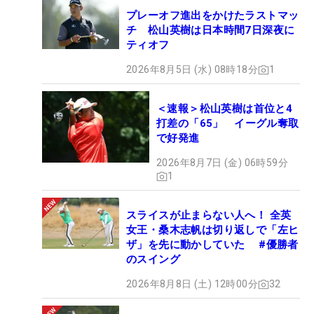
プレーオフ進出をかけたラストマッ
チ 松山英樹は日本時間7日深夜に
ティオフ
2026年8月5日 (水) 08時18分
1
＜速報＞松山英樹は首位と4
打差の「65」 イーグル奪取
で好発進
2026年8月7日 (金) 06時59分
1
スライスが止まらない人へ！ 全英
女王・桑木志帆は切り返しで「左ヒ
ザ」を先に動かしていた #優勝者
のスイング
2026年8月8日 (土) 12時00分
32