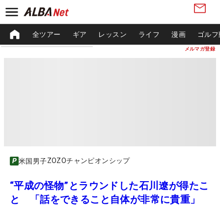
全ツアー
ギア
レッスン
ライフ
漫画
ゴルフ
メルマガ登録
ZOZOチャンピオンシップ
米国男子
“平成の怪物”とラウンドした石川遼が得たこ
と 「話をできること自体が非常に貴重」