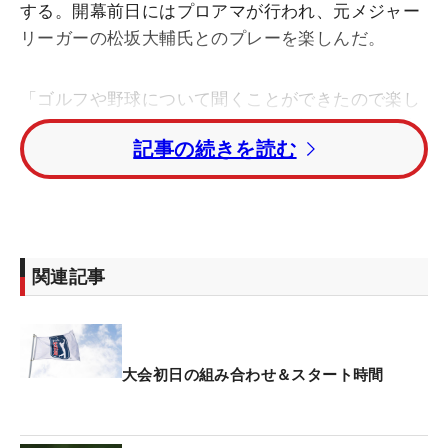
する。開幕前日にはプロアマが行われ、元メジャー
リーガーの松坂大輔氏とのプレーを楽しんだ。
「ゴルフや野球について聞くことができたので楽し
かったです」。“平成の怪物”とまで言われた松坂氏
記事の続きを読む
に聞きたいことは、山ほどあるという。そのなかで
も、「どういう感覚で投げているのか」とボールの
投げ方についてじっくりと話を聞き、自身のゴルフ
スイングの動きにつながったことが収穫だった。
関連記事
「（スイングは）アンダースローに結構近いと思う
んですよね。野球選手の腕が、僕らでいうゴルフク
ラブみたいな。最後そういうしなり方をして…」。
下からすくい上げるようにして投げる腕の動き方
大会初日の組み合わせ＆スタート時間
と、ダウンスイングのシャフトのしなり動作が似て
いると考えた。