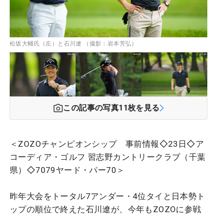
松坂大輔氏（左）と石川遼 （撮影：岩本芳弘）
この記事の写真
11
枚を見る
＜ZOZOチャンピオンシップ 事前情報◇23日◇ア
コーディア・ゴルフ 習志野カントリークラブ（千葉
県）◇7079ヤード・パー70＞
昨年大会をトータル7アンダー・4位タイと日本勢ト
ップの順位で終えた石川遼が、今年もZOZOに参戦