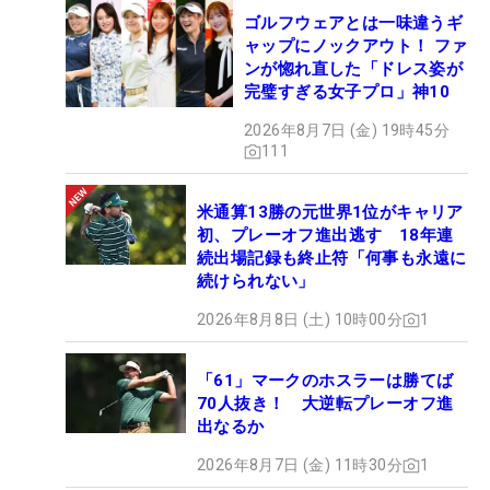
ゴルフウェアとは一味違うギ
ャップにノックアウト！ ファ
ンが惚れ直した「ドレス姿が
完璧すぎる女子プロ」神10
2026年8月7日 (金) 19時45分
111
米通算13勝の元世界1位がキャリア
初、プレーオフ進出逃す 18年連
続出場記録も終止符「何事も永遠に
続けられない」
2026年8月8日 (土) 10時00分
1
「61」マークのホスラーは勝てば
70人抜き！ 大逆転プレーオフ進
出なるか
2026年8月7日 (金) 11時30分
1