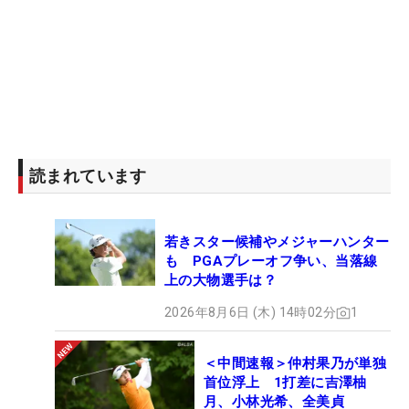
読まれています
若きスター候補やメジャーハンター
も PGAプレーオフ争い、当落線
上の大物選手は？
2026年8月6日 (木) 14時02分
1
＜中間速報＞仲村果乃が単独
首位浮上 1打差に吉澤柚
月、小林光希、全美貞