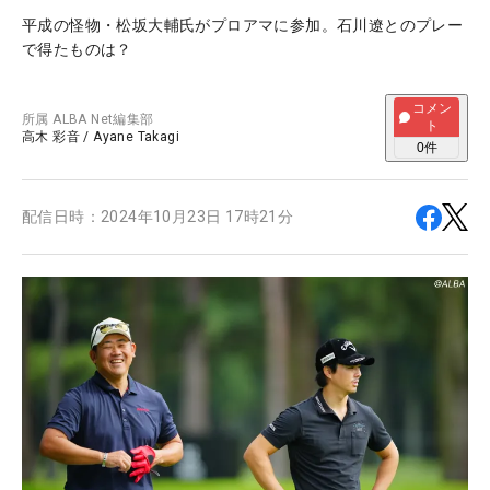
平成の怪物・松坂大輔氏がプロアマに参加。石川遼とのプレー
で得たものは？
コメン
所属
ALBA Net編集部
ト
高木 彩音
/
Ayane Takagi
0
件
配信日時：
2024年10月23日 17時21分