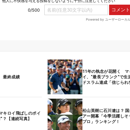
11年の執念が花開く マ
 最終成績
イ、“最長ブランク”で生
ドスラム達成「信じられ
松山英樹に石川遼は？ 
マキロイ飛ばしのポイ
アー開幕「今季活躍しそ
肩”？【連続写真】
プロ」ランキング！