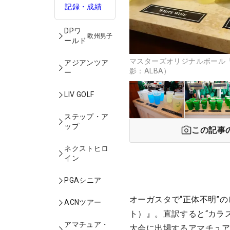
記録・成績
DPワ
欧州男子
ールド
マスターズオリジナルボール
アジアンツア
影：ALBA）
ー
LIV GOLF
ステップ・ア
ップ
この記事
ネクストヒロ
イン
PGAシニア
オーガスタで“正体不明”の
ACNツアー
ト）』。直訳すると“カラ
アマチュア・
大会に出場するアマチュ