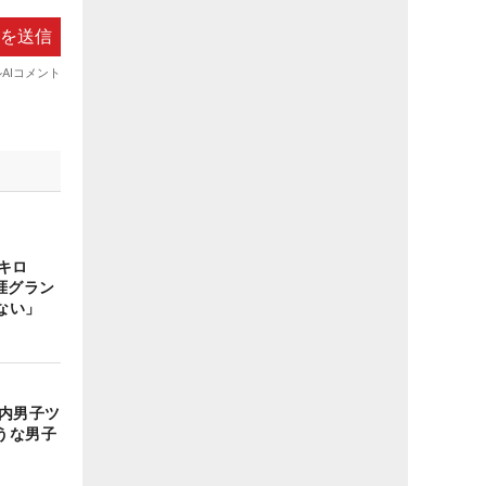
キロ
涯グラン
ない」
国内男子ツ
うな男子