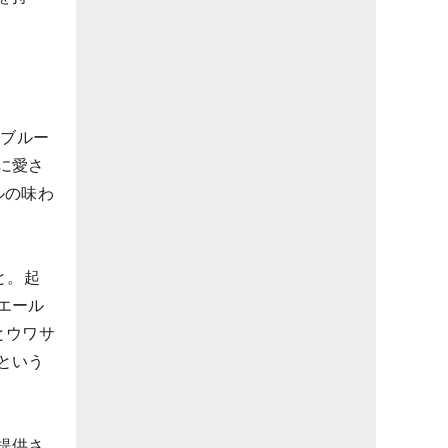
『ブルー
に愛さ
ルの味わ
と。起
エール
とウワサ
という
提供さ