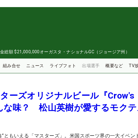
金総額
$21,000,000
オーガスタ・ナショナルGC（ジョージア州）
組み合せ
ニュース
ライブフォト
出場選手
概要など
TV
ターズオリジナルビール『Crow's
どんな味？ 松山英樹が愛するモク
典”ともいえる「マスターズ」。米国スポーツ界の一大イベン