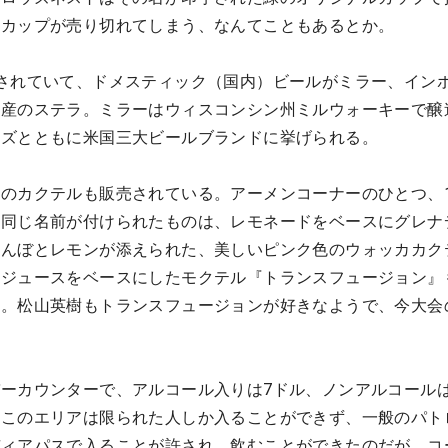
にカップが売り切れてしまう、なんてこともあるとか。
されていて、ドメスティック（国内）ビールがミラー、イン
ー産のステラ。ミラーはウィスコンシン州ミルウォーキーで醸
ーズとともに米国三大ビールブランドに挙げられる。
のカクテルも販売されている。アーメンコーナーのひとつ、1
と同じ名前が付けられたものは、レモネードをベースにグレナ
らんぼとレモンが添えられた、美しいピンク色のウォッカカク
うジュースをベースにしたモクテル『トランスフュージョン』
る。松山英樹もトランスフュージョンが好きなようで、今大会
。
ーカウンターで、アルコール入りは7ドル、ノンアルコールは
、このエリアは限られた人しか入ることができず、一般のパト
ディアパスで入ることが許され、飲むことができたのだが、コ