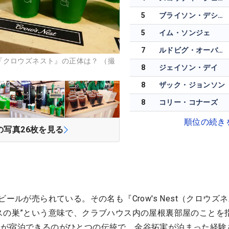
5
ブライソン・デシャンボー
5
イム・ソンジェ
7
ルドビグ・オーバーグ
『クロウズネスト』の正体は？ （撮
8
ジェイソン・デイ
8
ザック・ジョンソン
8
コリー・コナーズ
順位の続き
の写真
26
枚を見る
ビールが売られている。その名も『Crow's Nest（クロウズ
スの巣”という意味で、クラブハウス内の屋根裏部屋のことを
アが宿泊できるのがひとつの伝統で、金谷拓実が泊まった経験