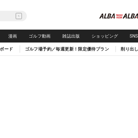
漫画
ゴルフ動画
雑誌出版
ショッピング
SN
ボード
ゴルフ場予約／毎週更新！限定優待プラン
削り出