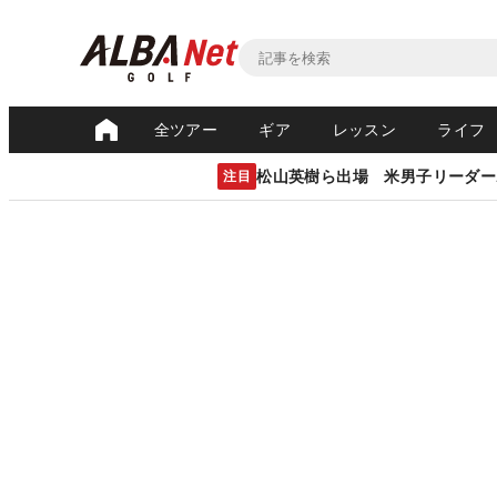
全ツアー
ギア
レッスン
ライフ
松山英樹ら出場 米男子リーダー
注目