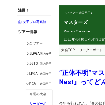
注目！
PGAツアー
米国男子
マスターズ
女子プロ写真館
ツアー情報
Masters Tournament
2025年4月10日-4月13日
賞
全ツアー
大会TOP
リーダーボード
JLPGA
国内女子
JGTO
国内男子
“正体不明”マス
LPGA
米国女子
Nest』って
PGA
米国男子
今週の大会
今年も行われた、“春の祭
リーダーボ