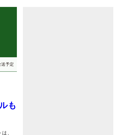
放送予定
テルも
トは、