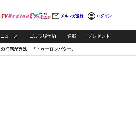
メルマガ登録
ログイン
Sニュース
ゴルフ場予約
連載
プレゼント
しの打感が秀逸 『トゥーロンパター』