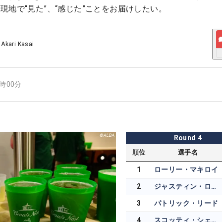
現地で“見た”、“感じた”ことをお届けしたい。
/
Akari Kasai
6時00分
Round
4
順位
選手名
1
ローリー・マキロイ
2
ジャスティン・ローズ
3
パトリック・リード
4
スコッティ・シェフラー