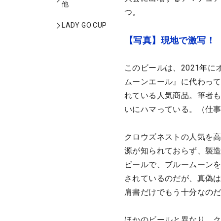
他
つ。
LADY GO CUP
【写真】現地で激写！ 
このビールは、2021年
ムーンエール』に代わっ
れている人気商品。筆者も
いにハマっている。（仕
クロウズネストの人気を高
源が知られておらず、製
ビールで、ブルームーンを
されているのだが、真偽
肩書だけでもう十分なのだ
ほかのビールと異なり、