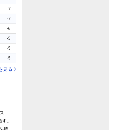
-7
-7
-6
-5
-5
-5
を見る
ネス
指す。
を持