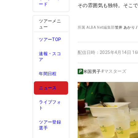
ード
その雰囲気も独特。そこで
ツアーメニ
ュー
所属
ALBA Net編集部
笠井 あかり
ツアーTOP
配信日時：
2025年4月14日 1
速報・スコ
ア
#
マスターズ
米国男子
年間日程
ニュース
ライブフォ
ト
ツアー登録
選手