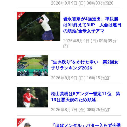
2026年8月9日 (日) 08時03分
20
岩永杏奈が4強進出、準決勝
は9H終えて3UP 大会は連日
の順延/全米女子アマ
2026年8月9日 (日) 09時39分
1
“生き残り”をかけた争い 第2回女
子リランキング2026
2026年8月9日 (日) 16時15分
1
松山英樹は5アンダー暫定11位 第
1Rは悪天候のため順延
2026年8月7日 (金) 08時26分
1
「ほぼメンタル」パター入らず今季