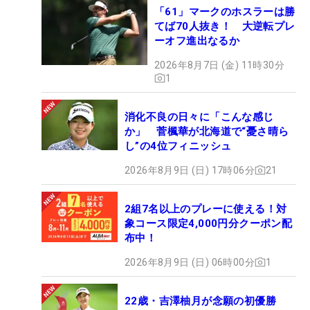
「61」マークのホスラーは勝
てば70人抜き！ 大逆転プレ
ーオフ進出なるか
2026年8月7日 (金) 11時30分
1
消化不良の日々に「こんな感じ
か」 菅楓華が北海道で“憂さ晴ら
し”の4位フィニッシュ
2026年8月9日 (日) 17時06分
21
2組7名以上のプレーに使える！対
象コース限定4,000円分クーポン配
布中！
2026年8月9日 (日) 06時00分
1
22歳・吉澤柚月が念願の初優勝