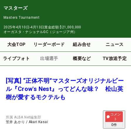
マスターズ
Masters Tournament
2025年4月10日-4月13日
賞金総額
$21,000,000
オーガスタ・ナショナルGC（ジョージア州）
大会TOP
リーダーボード
組み合せ
ニュース
ライブフォト
出場選手
概要など
TV放送予定
[写真] “正体不明”マスターズオリジナルビー
ル『Crow's Nest』ってどんな味？ 松山英
樹が愛するモクテルも
コメン
所属
ALBA Net編集部
ト
笠井 あかり
/
Akari Kasai
0
件