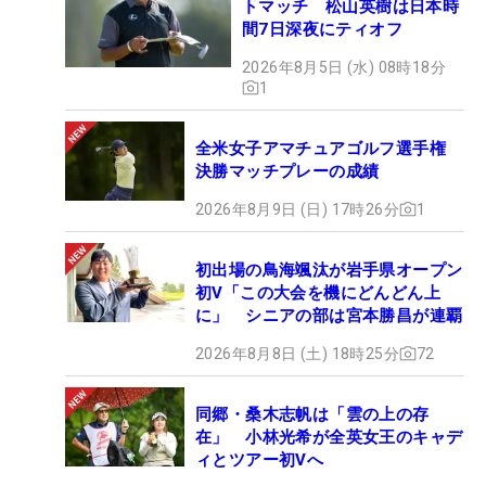
トマッチ 松山英樹は日本時
間7日深夜にティオフ
2026年8月5日 (水) 08時18分
1
全米女子アマチュアゴルフ選手権
決勝マッチプレーの成績
2026年8月9日 (日) 17時26分
1
初出場の鳥海颯汰が岩手県オープン
初V「この大会を機にどんどん上
に」 シニアの部は宮本勝昌が連覇
2026年8月8日 (土) 18時25分
72
同郷・桑木志帆は「雲の上の存
在」 小林光希が全英女王のキャデ
ィとツアー初Vへ