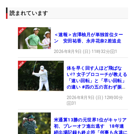
読まれています
＜速報＞吉澤柚月が単独首位ター
ン 安田祐香、永井花奈2差追走
2026年8月9日 (日) 11時32分
1
体を早く回す人ほど飛ばな
い!? 女子プロコーチが教える
「速い回転」と「早い回転」
の違い #四の五の言わず振り
氣れ
2026年8月9日 (日) 12時00分
31
米通算13勝の元世界1位がキャリア
初、プレーオフ進出逃す 18年連
続出場記録も終止符「何事も永遠に