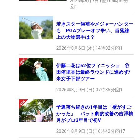
2026年8月7日 (金) 06時59分
1
若きスター候補やメジャーハンター
も PGAプレーオフ争い、当落線
上の大物選手は？
2026年8月6日 (木) 14時02分
1
伊藤二花は52位フィニッシュ 谷
田侑里香は最終ラウンドに進めず/
米女子下部ツアー
2026年8月9日 (日) 07時35分
1
予選落ち続きの1年目は「壁がすご
かった」 パット劇的改善の吉澤柚
月がプロ3年目で初V
2026年8月9日 (日) 16時42分
17