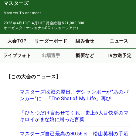
マスターズ
Masters Tournament
2025年4月10日-4月13日
賞金総額
$21,000,000
オーガスタ・ナショナルGC（ジョージア州）
大会TOP
リーダーボード
組み合せ
ニュース
ライブフォト
出場選手
概要など
TV放送予定
【この大会のニュース】
マスターズ敗戦の翌日、デシャンボーが“あのバ
ンカー”に 「The Shot of My Life」再び…
「ひとつだけ言わせてくれ」史上6人目快挙のマ
キロイがまな娘に贈った言葉
マスターズ自己最高の80.56％ 松山英樹の手応