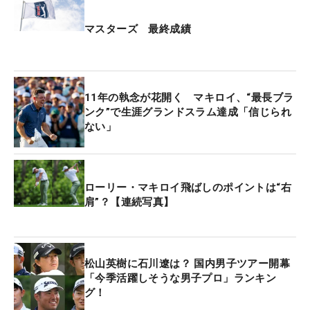
マスターズ 最終成績
11年の執念が花開く マキロイ、“最長ブラ
ンク”で生涯グランドスラム達成「信じられ
ない」
ローリー・マキロイ飛ばしのポイントは“右
肩”？【連続写真】
松山英樹に石川遼は？ 国内男子ツアー開幕
「今季活躍しそうな男子プロ」ランキン
グ！