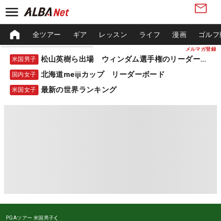
全ツアー
ギア
レッスン
ライフ
漫画
ゴルフ
メルマガ登録
松山英樹ら出場 ウィンダム選手権のリーダーボード
米国男子
北海道meijiカップ リーダーボード
国内女子
最新の世界ランキング
米国女子
PGAツアー
米国男子