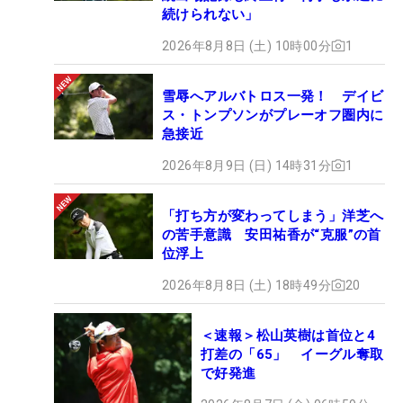
続けられない」
2026年8月8日 (土) 10時00分
1
雪辱へアルバトロス一発！ デイビ
ス・トンプソンがプレーオフ圏内に
急接近
2026年8月9日 (日) 14時31分
1
「打ち方が変わってしまう」洋芝へ
の苦手意識 安田祐香が“克服”の首
位浮上
2026年8月8日 (土) 18時49分
20
＜速報＞松山英樹は首位と4
打差の「65」 イーグル奪取
で好発進