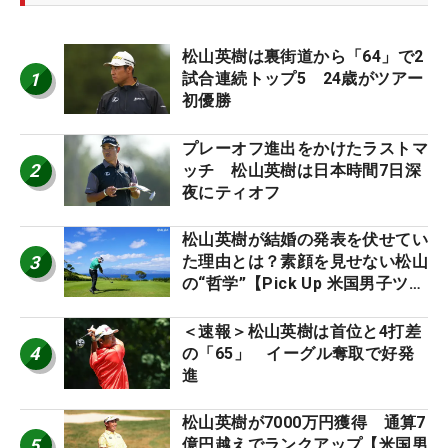
松山英樹は裏街道から「64」で2
1
試合連続トップ5 24歳がツアー
初優勝
プレーオフ進出をかけたラストマ
2
ッチ 松山英樹は日本時間7日深
夜にティオフ
松山英樹が結婚の発表を伏せてい
3
た理由とは？素顔を見せない松山
の“哲学”【Pick Up 米国男子ツア
ー十大ニュース】
＜速報＞松山英樹は首位と4打差
4
の「65」 イーグル奪取で好発
進
松山英樹が7000万円獲得 通算7
5
億円越えでランクアップ【米国男