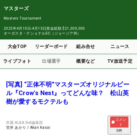
マスターズ
Masters Tournament
2025年4月10日-4月13日
賞金総額
$21,000,000
オーガスタ・ナショナルGC（ジョージア州）
大会TOP
リーダーボード
組み合せ
ニュース
ライブフォト
出場選手
概要など
TV放送予定
[写真] “正体不明”マスターズオリジナルビー
ル『Crow's Nest』ってどんな味？ 松山英
樹が愛するモクテルも
コメン
所属
ALBA Net編集部
ト
笠井 あかり
/
Akari Kasai
0
件