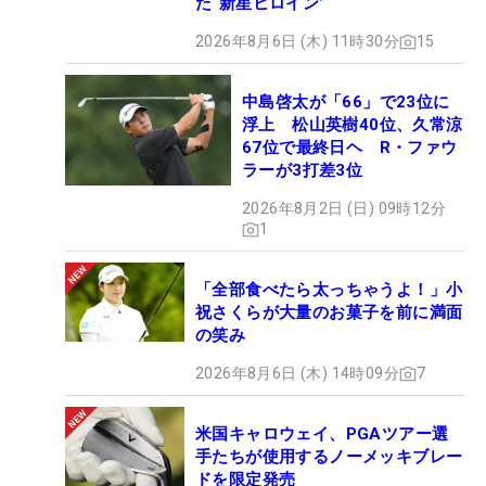
た“新星ヒロイン”
2026年8月6日 (木) 11時30分
15
中島啓太が「66」で23位に
浮上 松山英樹40位、久常涼
67位で最終日ヘ R・ファウ
ラーが3打差3位
2026年8月2日 (日) 09時12分
1
「全部食べたら太っちゃうよ！」小
祝さくらが大量のお菓子を前に満面
の笑み
2026年8月6日 (木) 14時09分
7
米国キャロウェイ、PGAツアー選
手たちが使用するノーメッキブレー
ドを限定発売