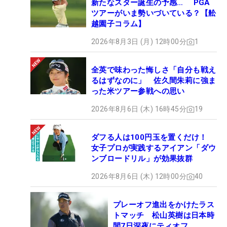
新たなスター誕生の予感… PGA
ツアーがいま勢いづいている？【舩
越園子コラム】
2026年8月3日 (月) 12時00分
1
全英で味わった悔しさ「自分も戦え
るはずなのに」 佐久間朱莉に強ま
った米ツアー参戦への思い
2026年8月6日 (木) 16時45分
19
ダフる人は100円玉を置くだけ！
女子プロが実践するアイアン「ダウ
ンブロードリル」が効果抜群
2026年8月6日 (木) 12時00分
40
プレーオフ進出をかけたラス
トマッチ 松山英樹は日本時
間7日深夜にティオフ