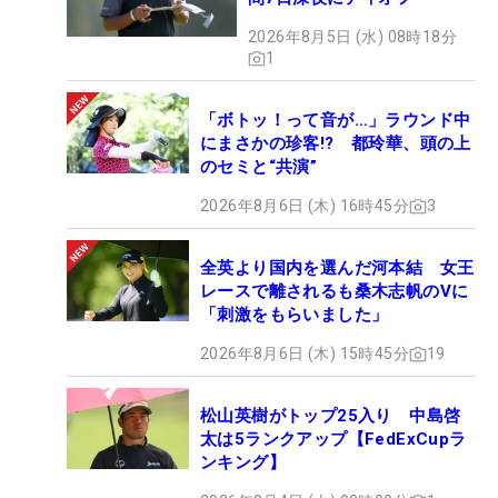
2026年8月5日 (水) 08時18分
1
「ボトッ！って音が…」ラウンド中
にまさかの珍客!? 都玲華、頭の上
のセミと“共演”
2026年8月6日 (木) 16時45分
3
全英より国内を選んだ河本結 女王
レースで離されるも桑木志帆のVに
「刺激をもらいました」
2026年8月6日 (木) 15時45分
19
松山英樹がトップ25入り 中島啓
太は5ランクアップ【FedExCupラ
ンキング】