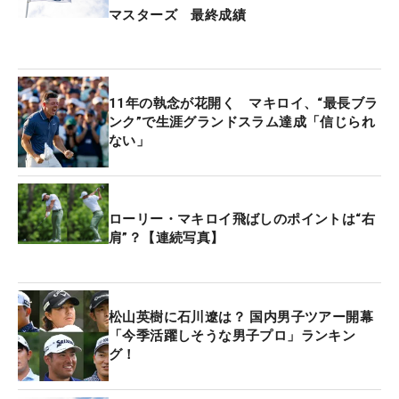
マスターズ 最終成績
11年の執念が花開く マキロイ、“最長ブラ
ンク”で生涯グランドスラム達成「信じられ
ない」
ローリー・マキロイ飛ばしのポイントは“右
肩”？【連続写真】
松山英樹に石川遼は？ 国内男子ツアー開幕
「今季活躍しそうな男子プロ」ランキン
グ！