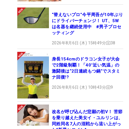
“替えないプロ”今平周吾が10年ぶり
にドライバーチェンジ！ UT、5W
は名器を継続使用中 #男子プロセ
ッティング
2026年8月6日 (木) 15時49分
38
身長154cmのドラコン女子が大会
で2階級制覇！「40°近い気温」の
激闘後は“2日連続もつ鍋”でスタミ
ナ回復!?
2026年8月6日 (木) 10時43分
9
改名が呼び込んだ悲願の初V！ 苦節
を乗り越えた美女イ・ユルリンは、
同姓同名7人の混戦から這い上がっ