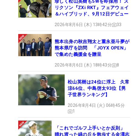
珍しく松山英樹も5Wを即採用！ ス
リクソン『ZXi RKT』フェアウェイ
＆ハイブリッド、9月12日デビュー
2026年8月6日 (木) 13時42分
33
熊本出身の秋吉翔太と重永亜斗夢が
熊本県庁を訪問 「JOYX OPEN」
で集めた義援金を贈呈
2026年8月6日 (木) 18時43分
8
松山英樹は24位に浮上 久常
涼66位、中島啓太93位【男
子世界ランキング】
2026年8月4日 (火) 06時45分
1
「これでゴルフ上手いとか反則」
晴れ渡った緑の丘を散歩する金澤志