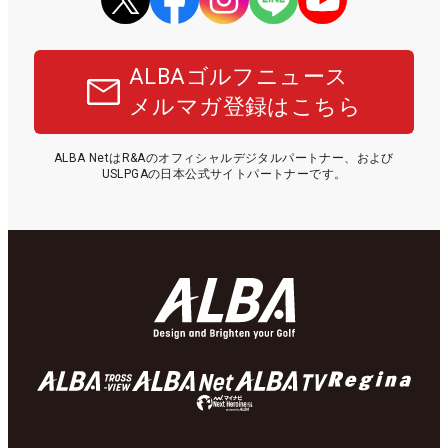
ALBAゴルフニュース
メルマガ登録はこちら
ALBA NetはR&Aのオフィシャルデジタルパートナー、および
USLPGAの日本公式サイトパートナーです。