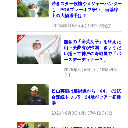
若きスター候補やメジャーハンター
も PGAプレーオフ争い、当落線
上の大物選手は？
2026年8月6日 (木) 14時02分
1
無念の「全英女子」を終えた
山下美夢有が帰国 きょうだ
い揃って神戸の寿司屋で「バ
ースデーディナー？」
2026年8月6日 (木) 10時59分
1
松山英樹は裏街道から「64」で2試
合連続トップ5 24歳がツアー初優
勝
2026年8月3日 (月) 07時12分
2