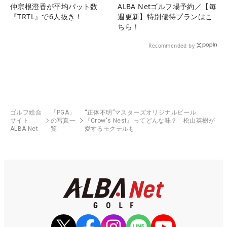
仲宗根澄香が平均パット数
ALBA Netゴルフ場予約／【毎
『TRTL』で6人抜き！
週更新】特別優待プランはこ
ちら！
Recommended by
ゴルフ総合
「PGA」
“正体不明”マスターズオリジナルビール
サイト
の写真一
『Crow's Nest』ってどんな味？ 松山英樹が
ALBA Net
覧
愛するモクテルも