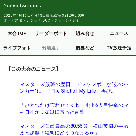
Masters Tournament
2025年4月10日-4月13日
賞金総額
$21,000,000
オーガスタ・ナショナルGC（ジョージア州）
大会TOP
リーダーボード
組み合せ
ニュース
ライブフォト
出場選手
概要など
TV放送予定
【この大会のニュース】
マスターズ敗戦の翌日、デシャンボーが“あのバ
ンカー”に 「The Shot of My Life」再び…
「ひとつだけ言わせてくれ」史上6人目快挙のマ
キロイがまな娘に贈った言葉
マスターズ自己最高の80.56％ 松山英樹の手応
えと課題「結果にどうつなげるか」