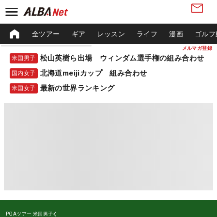
全ツアー
ギア
レッスン
ライフ
漫画
ゴルフ
メルマガ登録
松山英樹ら出場 ウィンダム選手権の組み合わせ
米国男子
北海道meijiカップ 組み合わせ
国内女子
最新の世界ランキング
米国女子
PGAツアー
米国男子