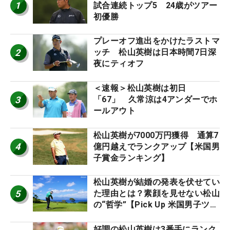
1
試合連続トップ5 24歳がツアー
初優勝
プレーオフ進出をかけたラストマ
2
ッチ 松山英樹は日本時間7日深
夜にティオフ
＜速報＞松山英樹は初日
3
「67」 久常涼は4アンダーでホ
ールアウト
松山英樹が7000万円獲得 通算7
4
億円越えでランクアップ【米国男
子賞金ランキング】
松山英樹が結婚の発表を伏せてい
5
た理由とは？素顔を見せない松山
の“哲学”【Pick Up 米国男子ツア
ー十大ニュース】
好調の松山英樹は3番手にランク