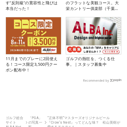
す“反則級”の寛容性と飛びは
のフラットな美観コース。大
本当だった！
栄カントリー俱楽部（千葉
県）
11月までのプレーに2回使え
ゴルフの熱狂を、つくる仕
る！コース限定3,500円クー
事。｜スタッフ募集中
ポン配布中！
Recommended by
ゴルフ総合
「PGA」
“正体不明”マスターズオリジナルビール
サイト
の写真一
『Crow's Nest』ってどんな味？ 松山英樹が
ALBA Net
覧
愛するモクテルも