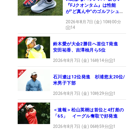
『FJクオンタム』は性能
が“ど真ん中”のゴルフシュー
ズだった
2026年8月7日 (金) 10時00分
14
鈴木愛が大会2勝目へ首位T発進
安田祐香、吉澤柚月ら5位
2026年8月7日 (金) 16時14分
1
石川遼は12位発進 杉浦悠太20位/
米男子下部
2026年8月7日 (金) 10時29分
1
＜速報＞松山英樹は首位と4打差の
「65」 イーグル奪取で好発進
2026年8月7日 (金) 06時59分
1