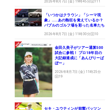
2026年8月7日 (金) 19時45分
111
「いつかはクラウン」「シーマ現
象」……あの熱狂を覚えているか？
バブルのゴルフ場を彩った名車たち
2026年8月7日 (金) 11時30分
10
金田久美子がツアー通算500
試合に参戦！ プロ18年目の
大記録達成に「あんびりーば
ぼー」
2026年8月7日 (金) 11時25分
19
セキ・ユウティンが前髪パッツン