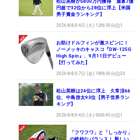
松山英樹が5800万円獲得 通算7億
円超で32位から28位に浮上【米国
男子賞金ランキング】
2026年8月4日 (火) 12時30分
1
お助けドルフィンが激スピンに！
ノーメッキのキャスコ『DW-125G
High Spin』、9月11日デビュー
【打ってみた】
2026年8月7日 (金) 18時36分
33
松山英樹は24位に浮上 久常涼66
位、中島啓太93位【男子世界ラン
キング】
2026年8月4日 (火) 06時45分
1
「フワフワ」と「しっかり」
の絶妙なバランス！ 新しい