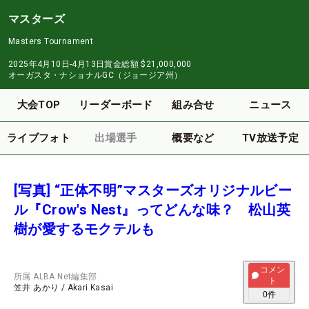
マスターズ
Masters Tournament
2025年4月10日-4月13日
賞金総額
$21,000,000
オーガスタ・ナショナルGC（ジョージア州）
大会TOP
リーダーボード
組み合せ
ニュース
ライブフォト
出場選手
概要など
TV放送予定
[写真] “正体不明”マスターズオリジナルビー
ル『Crow's Nest』ってどんな味？ 松山英
樹が愛するモクテルも
コメン
所属
ALBA Net編集部
ト
笠井 あかり
/
Akari Kasai
0
件