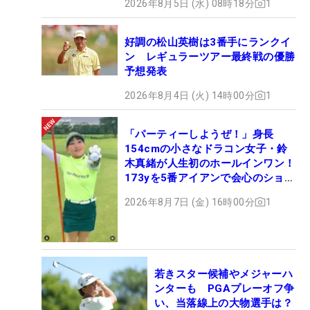
2026年8月5日 (水) 08時18分
1
好調の松山英樹は3番手にランクイ
ン レギュラーツアー最終戦の優勝
予想発表
2026年8月4日 (火) 14時00分
1
「パーティーしようぜ！」身長
154cmの小さなドラコン女子・鈴
木真緒が人生初のホールインワン！
173yを5番アイアンで会心のショッ
ト
2026年8月7日 (金) 16時00分
1
若きスター候補やメジャーハ
ンターも PGAプレーオフ争
い、当落線上の大物選手は？