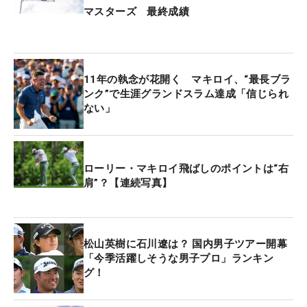
マスターズ 最終成績
11年の執念が花開く マキロイ、“最長ブラ
ンク”で生涯グランドスラム達成「信じられ
ない」
ローリー・マキロイ飛ばしのポイントは“右
肩”？【連続写真】
松山英樹に石川遼は？ 国内男子ツアー開幕
「今季活躍しそうな男子プロ」ランキン
グ！