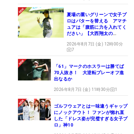
夏場の重いグリーンで女子プ
ロはパターを替える アマチ
ュアは「腹筋に力を入れてく
ださい」【大西翔太の
HOTSHOT】
2026年8月7日 (金) 12時00分
7
「61」マークのホスラーは勝てば
70人抜き！ 大逆転プレーオフ進
出なるか
2026年8月7日 (金) 11時30分
1
ゴルフウェアとは一味違うギャップ
にノックアウト！ ファンが惚れ直
した「ドレス姿が完璧すぎる女子プ
ロ」神10