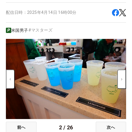
配信日時：
2025年4月14日 16時00分
#
マスターズ
米国男子
2
/
26
前へ
次へ