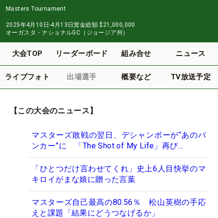
Masters Tournament
2025年4月10日-4月13日
賞金総額
$21,000,000
オーガスタ・ナショナルGC（ジョージア州）
大会TOP
リーダーボード
組み合せ
ニュース
ライブフォト
出場選手
概要など
TV放送予定
【この大会のニュース】
マスターズ敗戦の翌日、デシャンボーが“あのバ
ンカー”に 「The Shot of My Life」再び…
「ひとつだけ言わせてくれ」史上6人目快挙のマ
キロイがまな娘に贈った言葉
マスターズ自己最高の80.56％ 松山英樹の手応
えと課題「結果にどうつなげるか」