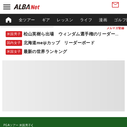
全ツアー
ギア
レッスン
ライフ
漫画
ゴルフ
メルマガ登録
松山英樹ら出場 ウィンダム選手権のリーダーボード
米国男子
北海道meijiカップ リーダーボード
国内女子
最新の世界ランキング
米国女子
PGAツアー
米国男子