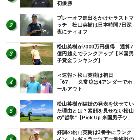
初優勝
プレーオフ進出をかけたラストマ
2
ッチ 松山英樹は日本時間7日深
夜にティオフ
松山英樹が7000万円獲得 通算7
3
億円越えでランクアップ【米国男
子賞金ランキング】
＜速報＞松山英樹は初日
4
「67」 久常涼は4アンダーでホ
ールアウト
松山英樹が結婚の発表を伏せてい
5
た理由とは？素顔を見せない松山
の“哲学”【Pick Up 米国男子ツア
ー十大ニュース】
好調の松山英樹は3番手にランク
6
イン レギュラーツアー最終戦の