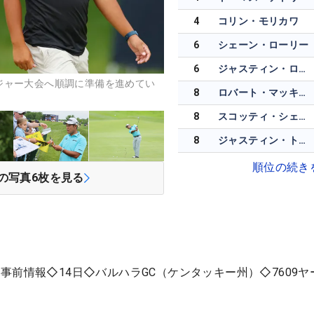
4
コリン・モリカワ
6
シェーン・ローリー
6
ジャスティン・ローズ
ジャー大会へ順調に準備を進めてい
8
ロバート・マッキンタイア
8
スコッティ・シェフラー
8
ジャスティン・トーマス
順位の続き
の写真
6
枚を見る
事前情報◇14日◇バルハラGC（ケンタッキー州）◇7609ヤ