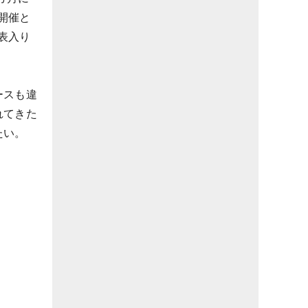
開催と
表入り
ースも違
れてきた
たい。