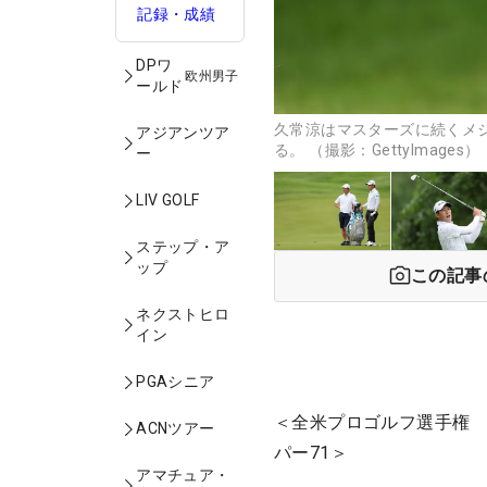
記録・成績
DPワ
欧州男子
ールド
久常涼はマスターズに続くメ
アジアンツア
る。 （撮影：GettyImages）
ー
LIV GOLF
ステップ・ア
ップ
この記事
ネクストヒロ
イン
PGAシニア
＜全米プロゴルフ選手権 
ACNツアー
パー71＞
アマチュア・