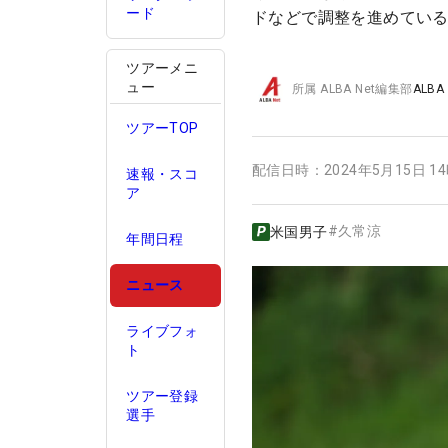
ード
ドなどで調整を進めてい
ツアーメニ
ュー
所属
ALBA Net編集部
ALBA
ツアーTOP
配信日時：
2024年5月15日 1
速報・スコ
ア
#
久常涼
米国男子
年間日程
ニュース
ライブフォ
ト
ツアー登録
選手