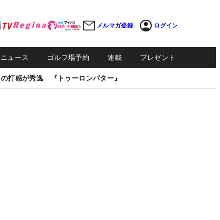
メルマガ登録
ログイン
Sニュース
ゴルフ場予約
連載
プレゼント
しの打感が秀逸 『トゥーロンパター』