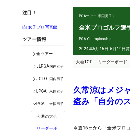
注目！
PGAツアー
米国男子
全米プロゴルフ選
女子プロ写真館
ツアー情報
PGA Championship
2024年5月16日-5月19日
賞
全ツアー
大会TOP
リーダーボード
JLPGA
国内女子
JGTO
国内男子
久常涼はメジャ
LPGA
米国女子
盗み「自分の
PGA
米国男子
今週の大会
今週16日から「全米プロ
リーダーボ