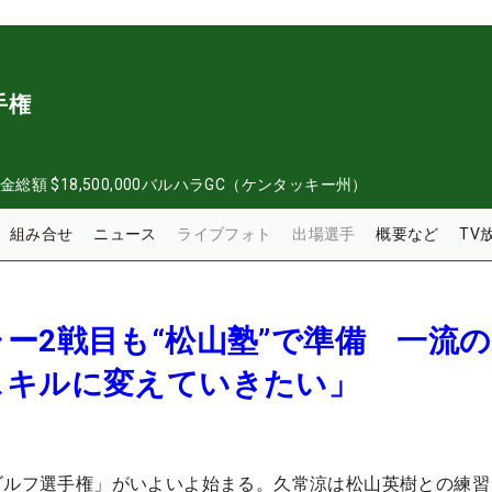
手権
金総額
$18,500,000
バルハラGC（ケンタッキー州）
組み合せ
ニュース
ライブフォト
出場選手
概要など
TV
ー2戦目も“松山塾”で準備 一流
スキルに変えていきたい」
ゴルフ選手権」がいよいよ始まる。久常涼は松山英樹との練習