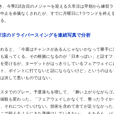
き、今季2試合目のメジャーを迎える久常涼は早朝から練習ラ
中止を余儀なくされたが、すでに月曜日に1ラウンドを終え
いる。
常涼のドライバースイングを連続写真で分析
かれると、「今週はチャンスがあるんじゃないかなって勝手に
葉も返ってくる。その根拠になるのが「日本っぽい」と話すフ
象を受けるが、ターゲットがはっきりしているフェアウェイに
ント、ポイントに打てないと話にならないけど」というのはも
ジは決して悪いものではない。
ガスタでのプレー。予選落ちを喫して、「舞い上がりながらゴ
価値観も変わった。「フェアウェイしかなくて、整ったライか
て、それについていけない。技術を含めて全てが足りなかった
そこで戦えるようにまた準備はしていきたい」。もちろん、バ