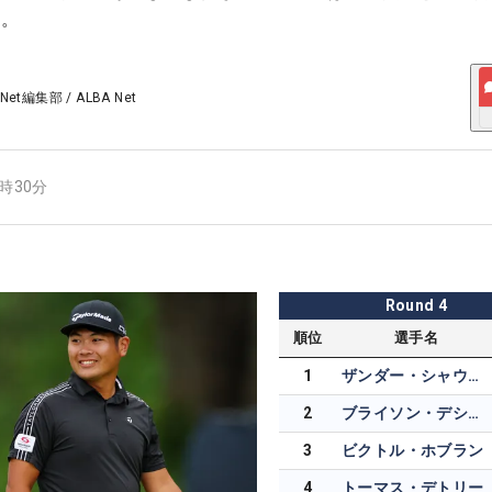
る。
 Net編集部
/
ALBA Net
4時30分
Round
4
順位
選手名
1
ザンダー・シャウフェレ
2
ブライソン・デシャンボー
3
ビクトル・ホブラン
4
トーマス・デトリー