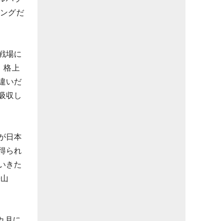
ィングだ
戦場に
、格上
違いだ
吸収し
が日本
得られ
いきた
松山
カ月に