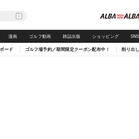
漫画
ゴルフ動画
雑誌出版
ショッピング
SN
ボード
ゴルフ場予約／期間限定クーポン配布中！
削り出