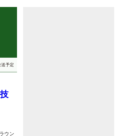
放送予定
の技
ラウン