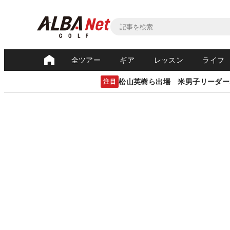
全ツアー
ギア
レッスン
ライフ
松山英樹ら出場 米男子リーダー
注目