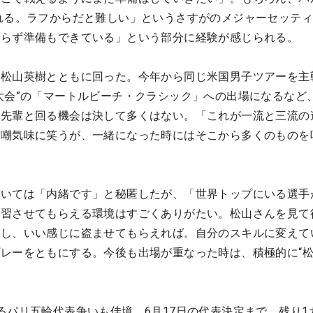
れる。ラフからだと難しい」というさすがのメジャーセッテ
わらず準備もできている」という部分に経験が感じられる。
、松山英樹とともに回った。今年から同じ米国男子ツアーを主
大会”の「マートルビーチ・クラシック」への出場になるなど
、先輩と回る機会は決して多くはない。「これが一流と三流の
自嘲気味に笑うが、一緒になった時にはそこから多くのものを
ついては「内緒です」と秘匿したが、「世界トップにいる選手
練習させてもらえる環境はすごくありがたい。松山さんを見て
るし、いい感じに盗ませてもらえれば。自分のスキルに変えて
レーをともにする。今後も出場が重なった時は、積極的に“
るパリ五輪代表争いも佳境。6月17日の代表決定まで、残り1