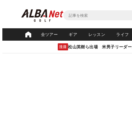
全ツアー
ギア
レッスン
ライフ
松山英樹ら出場 米男子リーダー
注目