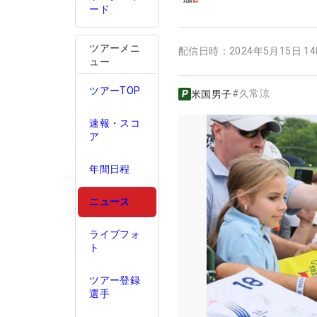
ード
ツアーメニ
配信日時：
2024年5月15日 1
ュー
ツアーTOP
#
久常涼
米国男子
速報・スコ
ア
年間日程
ニュース
ライブフォ
ト
ツアー登録
選手