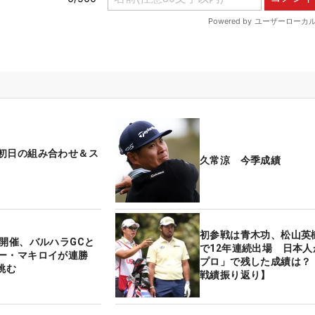
初日の組み合わせ＆ス
久常涼 今季成績
初参戦は青木功、松山英
の開催、バルハラGCと
で12年連続出場 日本人
ー・マキロイが連勝
プロ」で残した成績は？
挑む
戦績振り返り】