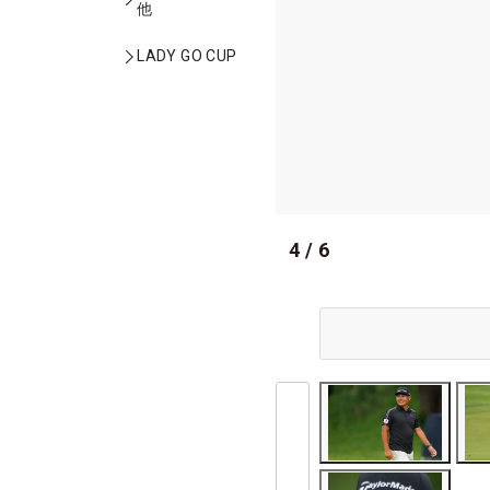
他
LADY GO CUP
4
/
6