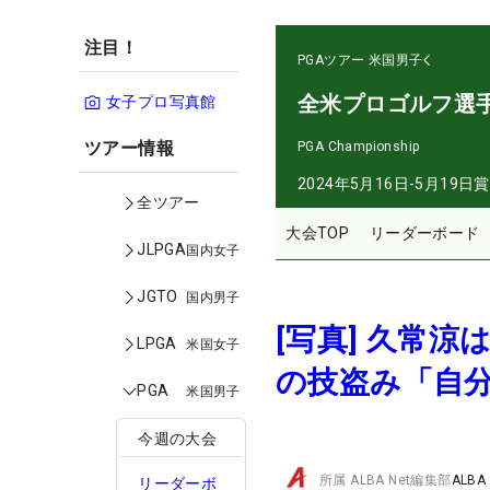
注目！
PGAツアー
米国男子
全米プロゴルフ選
女子プロ写真館
ツアー情報
PGA Championship
2024年5月16日-5月19日
賞
全ツアー
大会TOP
リーダーボード
JLPGA
国内女子
JGTO
国内男子
[写真] 久常
LPGA
米国女子
の技盗み「自
PGA
米国男子
今週の大会
所属
ALBA Net編集部
ALBA
リーダーボ