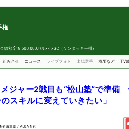
手権
金総額
$18,500,000
バルハラGC（ケンタッキー州）
組み合せ
ニュース
ライブフォト
出場選手
概要など
TV
涼はメジャー2戦目も“松山塾”で準備
分のスキルに変えていきたい」
 Net編集部
/
ALBA Net