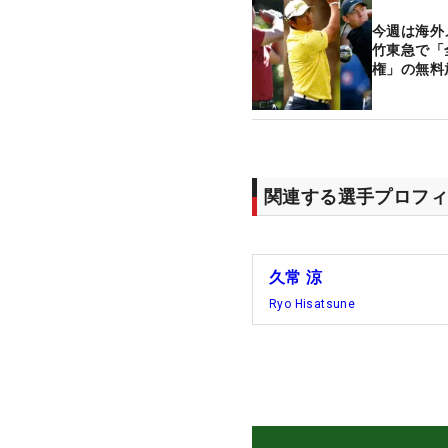
今週は海外
竹東急で「
権」の無料
関連する選手プロフィ
久常 涼
Ryo Hisatsune