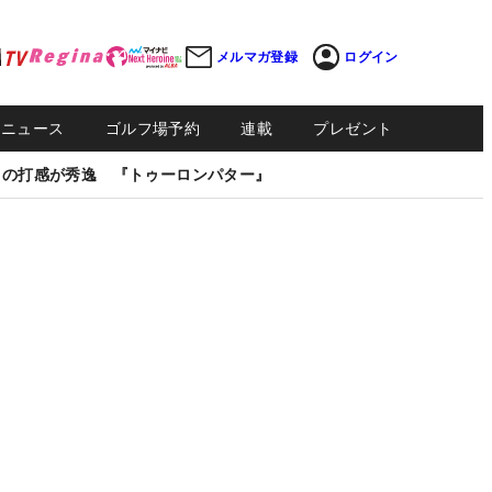
メルマガ登録
ログイン
Sニュース
ゴルフ場予約
連載
プレゼント
しの打感が秀逸 『トゥーロンパター』