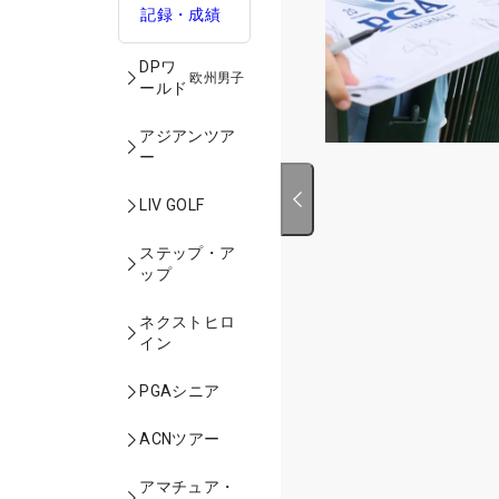
記録・成績
DPワ
欧州男子
ールド
アジアンツア
ー
LIV GOLF
ステップ・ア
ップ
ネクストヒロ
イン
PGAシニア
ACNツアー
アマチュア・