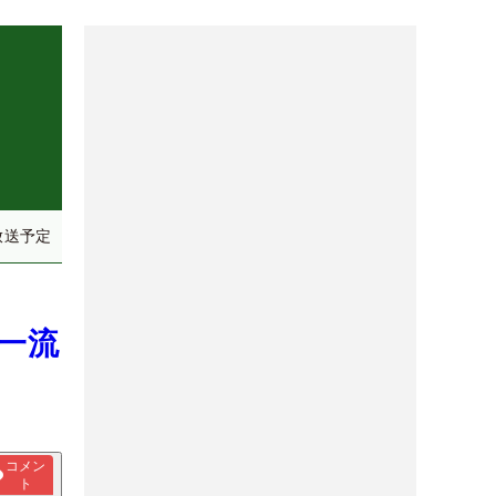
放送予定
 一流
コメン
ト