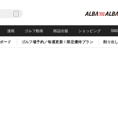
漫画
ゴルフ動画
雑誌出版
ショッピング
SN
ボード
ゴルフ場予約／毎週更新！限定優待プラン
削り出