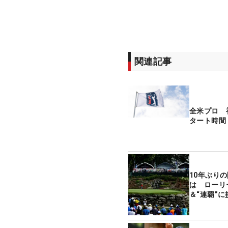
関連記事
全米プロ 
タート時間
10年ぶり
は ローリ
＆“連覇”に