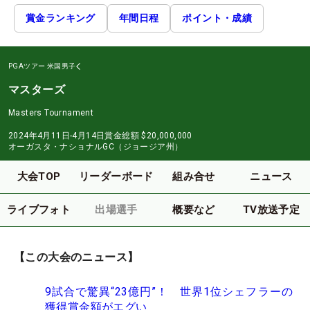
賞金ランキング
年間日程
ポイント・成績
PGAツアー
米国男子
マスターズ
Masters Tournament
2024年4月11日-4月14日
賞金総額
$20,000,000
オーガスタ・ナショナルGC（ジョージア州）
大会TOP
リーダーボード
組み合せ
ニュース
ライブフォト
出場選手
概要など
TV放送予定
【この大会のニュース】
9試合で驚異“23億円”！ 世界1位シェフラーの
獲得賞金額がエグい