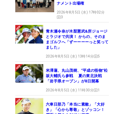
ナメント出場権
2026年8月5日 (水) 17時02分
3
青木瀬令奈が木梨憲武&所ジョージ
とラジオで共演！ からの、そのま
まゴルフへ「ずーーーーっと笑って
ました」
2026年8月5日 (水) 13時14分
5
米澤蓮、丸山茂樹、“平成の怪物”松
坂大輔氏ら参戦 夏の東北決戦
「岩手県オープン」が8日開幕
2026年8月5日 (水) 11時30分
1
六車日那乃「本当に素敵」「大好
き」「心から尊敬」とゾッコン！