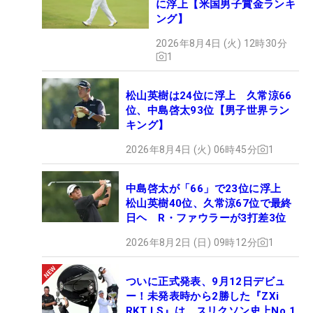
に浮上【米国男子賞金ランキ
ング】
2026年8月4日 (火) 12時30分
1
松山英樹は24位に浮上 久常涼66
位、中島啓太93位【男子世界ラン
キング】
2026年8月4日 (火) 06時45分
1
中島啓太が「66」で23位に浮上
松山英樹40位、久常涼67位で最終
日ヘ R・ファウラーが3打差3位
2026年8月2日 (日) 09時12分
1
ついに正式発表、9月12日デビュ
ー！未発表時から2勝した『ZXi
RKT LS』は、スリクソン史上No.1