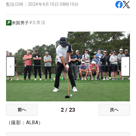
配信日時：
2024年4月10日 08時10分
#
久常涼
米国男子
2
/
23
前へ
次へ
（撮影：ALBA）