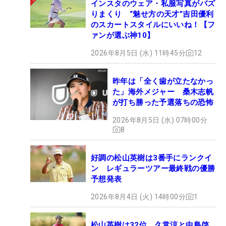
インスタのウェア・私服写真がバズ
りまくり “魅せ方の天才”吉田優利
のスカートスタイルにいいね！【フ
ァンが選ぶ神10】
2026年8月5日 (水) 11時45分
12
昨年は「全く歯が立たなかっ
た」海外メジャー 桑木志帆
が打ち勝った予選落ちの恐怖
2026年8月5日 (水) 07時00分
8
好調の松山英樹は3番手にランクイ
ン レギュラーツアー最終戦の優勝
予想発表
2026年8月4日 (火) 14時00分
1
松山英樹は32位、久常涼と中島啓