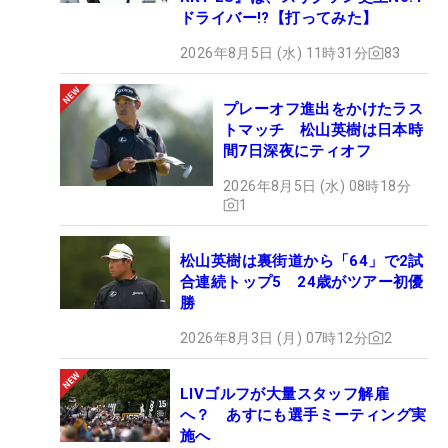
ドライバー!?【打ってみた】
2026年8月5日 (水) 11時31分
83
プレーオフ進出をかけたラス
トマッチ 松山英樹は日本時
間7日深夜にティオフ
2026年8月5日 (水) 08時18分
1
松山英樹は裏街道から「64」で2試
合連続トップ5 24歳がツアー初優
勝
2026年8月3日 (月) 07時12分
2
LIVゴルフが大量スタッフ解雇
へ？ あすにも選手ミーティング実
施へ