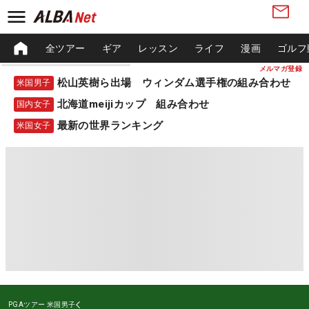
全ツアー
ギア
レッスン
ライフ
漫画
ゴルフ
メルマガ登録
松山英樹ら出場 ウィンダム選手権の組み合わせ
米国男子
北海道meijiカップ 組み合わせ
国内女子
最新の世界ランキング
米国女子
PGAツアー
米国男子