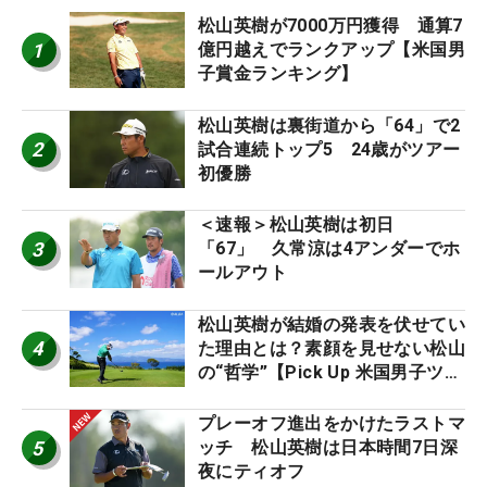
松山英樹が7000万円獲得 通算7
1
億円越えでランクアップ【米国男
子賞金ランキング】
松山英樹は裏街道から「64」で2
2
試合連続トップ5 24歳がツアー
初優勝
＜速報＞松山英樹は初日
3
「67」 久常涼は4アンダーでホ
ールアウト
松山英樹が結婚の発表を伏せてい
4
た理由とは？素顔を見せない松山
の“哲学”【Pick Up 米国男子ツア
ー十大ニュース】
プレーオフ進出をかけたラストマ
5
ッチ 松山英樹は日本時間7日深
夜にティオフ