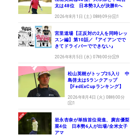
太は48位 日本勢3人が決勝Rへ
2026年8月1日 (土) 08時09分
1
宮里道場【正反対の2人を同時レッ
スン編】第10話／『アイアンでで
きてドライバーでできない』
2026年8月5日 (水) 07時00分
9
松山英樹がトップ25入り 中
島啓太は5ランクアップ
【FedExCupランキング】
2026年8月4日 (火) 08時00分
1
岩永杏奈が単独首位発進、廣吉優梨
菜4位 日本勢6人が出場/全米女子
アマ