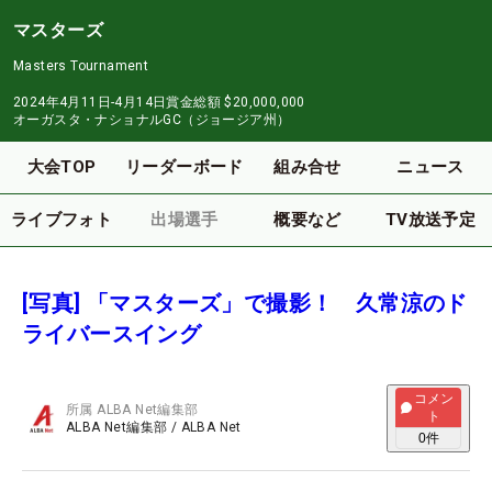
マスターズ
Masters Tournament
2024年4月11日-4月14日
賞金総額
$20,000,000
オーガスタ・ナショナルGC（ジョージア州）
大会TOP
リーダーボード
組み合せ
ニュース
ライブフォト
出場選手
概要など
TV放送予定
[写真] 「マスターズ」で撮影！ 久常涼のド
ライバースイング
コメン
所属
ALBA Net編集部
ト
ALBA Net編集部
/
ALBA Net
0
件