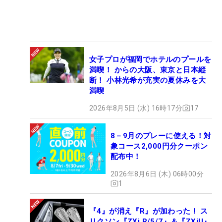
女子プロが福岡でホテルのプールを
満喫！ からの大阪、東京と日本縦
断！ 小林光希が充実の夏休みを大
満喫
2026年8月5日 (水) 16時17分
17
8－9月のプレーに使える！対
象コース2,000円分クーポン
配布中！
2026年8月6日 (木) 06時00分
1
『4』が消え『R』が加わった！ ス
リクソン『ZXi R/5/7』＆『ZXiU』