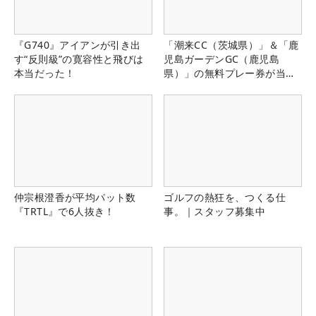
『G740』アイアンが引き出
「潮来CC（茨城県）」＆「鹿
す“反則級”の寛容性と飛びは
児島ガーデンGC（鹿児島
本当だった！
県）」の無料プレー券が当た
る！！
仲宗根澄香が平均パット数
ゴルフの熱狂を、つくる仕
『TRTL』で6人抜き！
事。｜スタッフ募集中