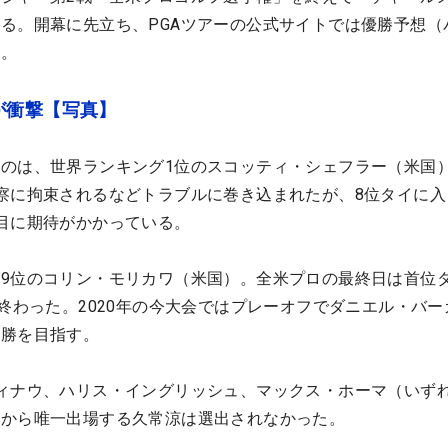
る。開幕に先立ち、PGAツアーの公式サイトでは優勝予想（
た。
が衝撃【写真】
のは、世界ランキング1位のスコッティ・シェフラー（米国
察に拘束されるなどトラブルに巻き込まれたが、8位タイに入
目に期待がかかっている。
9位のコリン・モリカワ（米国）。全米プロの最終日は首位
に終わった。2020年の今大会ではプレーオフでダニエル・バー
優勝を目指す。
ィナウ、ハリス・イングリッシュ、マックス・ホーマ（いず
勢から唯一出場する久常涼は選出されなかった。