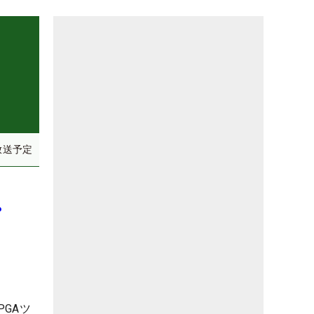
放送予定
ップ
GAツ