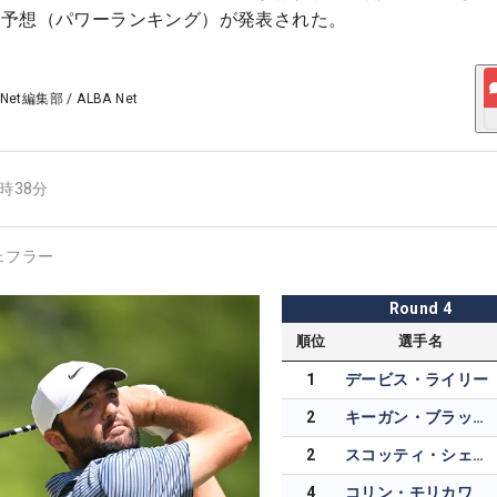
勝予想（パワーランキング）が発表された。
 Net編集部
/
ALBA Net
4時38分
ェフラー
Round
4
順位
選手名
1
デービス・ライリー
2
キーガン・ブラッドリー
2
スコッティ・シェフラー
4
コリン・モリカワ