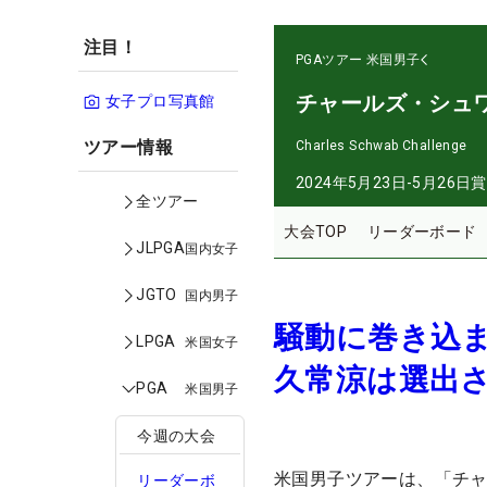
注目！
PGAツアー
米国男子
チャールズ・シュ
女子プロ写真館
ツアー情報
Charles Schwab Challenge
2024年5月23日-5月26日
賞
全ツアー
大会TOP
リーダーボード
JLPGA
国内女子
JGTO
国内男子
騒動に巻き込
LPGA
米国女子
久常涼は選出
PGA
米国男子
今週の大会
米国男子ツアーは、「チャ
リーダーボ