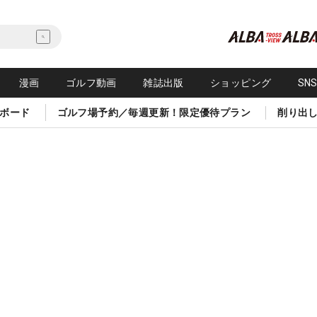
漫画
ゴルフ動画
雑誌出版
ショッピング
SN
ボード
ゴルフ場予約／毎週更新！限定優待プラン
削り出