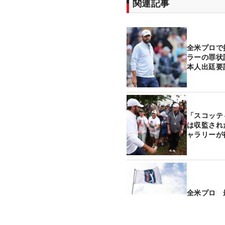
関連記事
全米プロで
ラーの罪状
本人出廷要
「スコッテ
は収監され
ャラリーが
全米プロ 