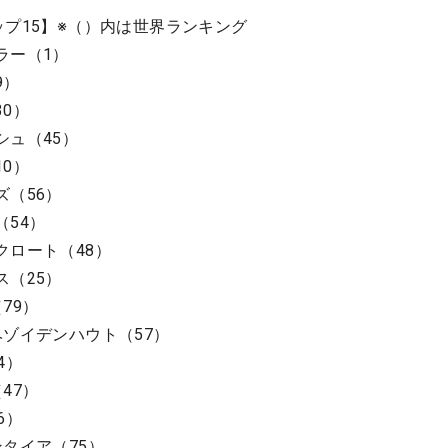
ップ15】※（）内は世界ランキング
ラー（1）
9）
0）
シュ（45）
0）
ズ（56）
（54）
クロート（48）
ス（25）
79）
ベゾイデンハウト（57）
4）
47）
6）
タイア（75）