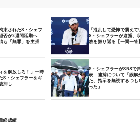
拘束されたS・シェフ
「混乱して恐怖で震えて
認否が2週間延期へ
S・シェフラーが逮捕、
請も「無罪」を主張
放を振り返る【一問一答
S・シェフラーがSNSで
ィを解放しろ！」一時
表 逮捕について「誤解
たS・シェフラーをギ
た、指示を無視するつも
後押し
った」
最終成績