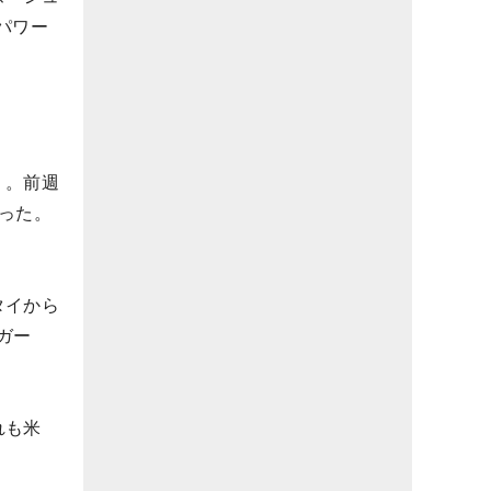
パワー
）。前週
った。
タイから
ガー
れも米