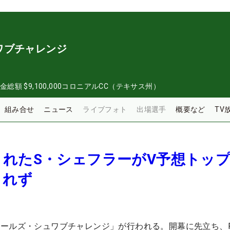
ワブチャレンジ
金総額
$9,100,000
コロニアルCC（テキサス州）
組み合せ
ニュース
ライブフォト
出場選手
概要など
TV
まれたS・シェフラーがV予想ト
されず
ールズ・シュワブチャレンジ」が行われる。開幕に先立ち、P