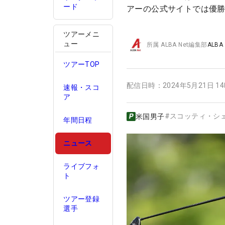
ード
アーの公式サイトでは優
ツアーメニ
ュー
所属
ALBA Net編集部
ALBA
ツアーTOP
配信日時：
2024年5月21日 1
速報・スコ
ア
#
スコッティ・シ
米国男子
年間日程
ニュース
ライブフォ
ト
ツアー登録
選手