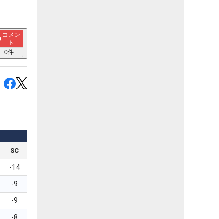
コメン
ト
0
件
SC
-14
-9
-9
-8