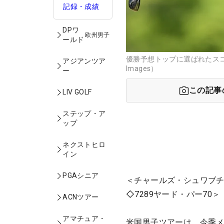
記録・成績
DPワ
欧州男子
ールド
優勝予想トップに選ばれたスコッ
アジアンツア
Images）
ー
この記事
LIV GOLF
ステップ・ア
ップ
ネクストヒロ
イン
PGAシニア
＜チャールズ・シュワブチ
◇7289ヤード・パー70＞
ACNツアー
アマチュア・
米国男子ツアーは、今季メ