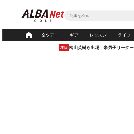
全ツアー
ギア
レッスン
ライフ
松山英樹ら出場 米男子リーダー
注目