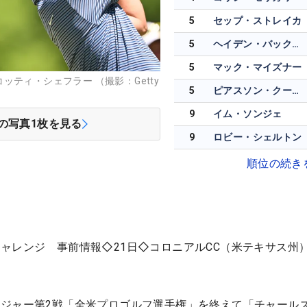
5
セップ・ストレイカ
5
ヘイデン・バックリー
5
マック・マイズナー
ティ・シェフラー （撮影：Getty
5
ピアスソン・クーディ
9
イム・ソンジェ
の写真
1
枚を見る
9
ロビー・シェルトン
順位の続き
ャレンジ 事前情報◇21日◇コロニアルCC（米テキサス州
ジャー第2戦「全米プロゴルフ選手権」を終えて「チャール