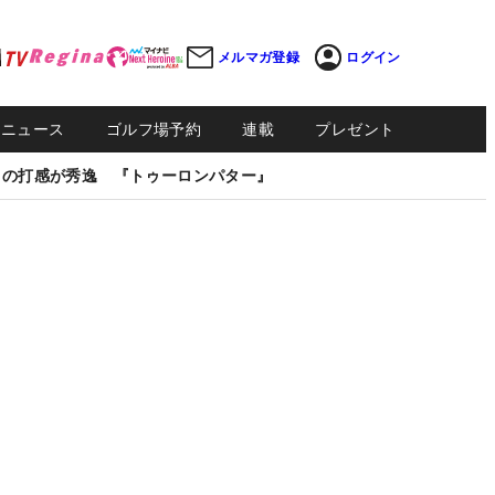
メルマガ登録
ログイン
Sニュース
ゴルフ場予約
連載
プレゼント
しの打感が秀逸 『トゥーロンパター』