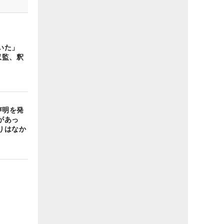
いた」
収監、釈
】
声明を発
があっ
りはなか