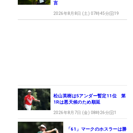
言
2026年8月8日 (土) 07時45分
19
松山英樹は5アンダー暫定11位 第
1Rは悪天候のため順延
2026年8月7日 (金) 08時26分
1
「61」マークのホスラーは勝