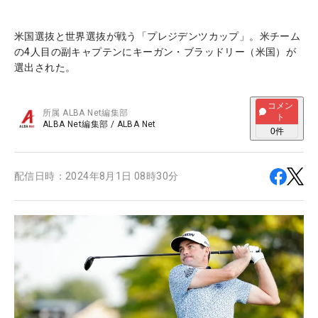
米国選抜と世界選抜が戦う「プレジデンツカップ」。米チーム
の4人目の副キャプテンにキーガン・ブラッドリー（米国）が
選出された。
コメン
所属
ALBA Net編集部
ト
ALBA Net編集部
/
ALBA Net
0
件
配信日時：
2024年8月1日 08時30分