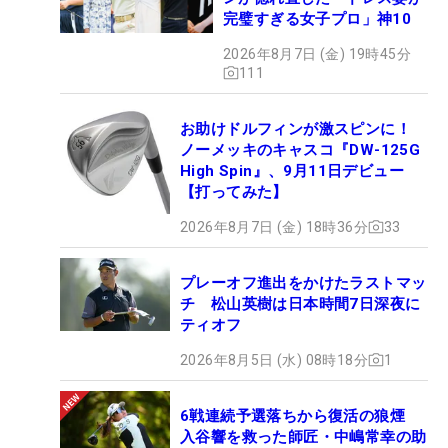
完璧すぎる女子プロ」神10
2026年8月7日 (金) 19時45分
111
お助けドルフィンが激スピンに！
ノーメッキのキャスコ『DW-125G
High Spin』、9月11日デビュー
【打ってみた】
2026年8月7日 (金) 18時36分
33
プレーオフ進出をかけたラストマッ
チ 松山英樹は日本時間7日深夜に
ティオフ
2026年8月5日 (水) 08時18分
1
6戦連続予選落ちから復活の狼煙
入谷響を救った師匠・中嶋常幸の助