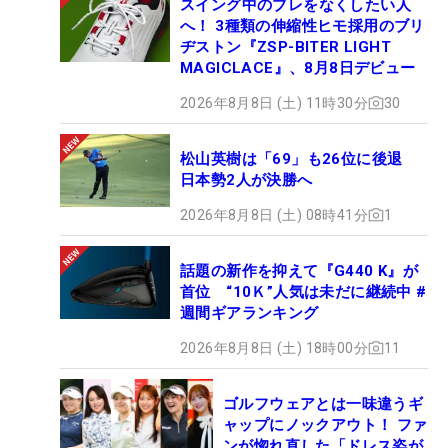
スイング中のブレをなくしたい人
へ！ 3種類の伸縮性ヒモ採用のブリ
ヂストン『ZSP-BITER LIGHT
MAGICLACE』、8月8日デビュー
2026年8月8日 (土) 11時30分
30
松山英樹は「69」も26位に後退
日本勢2人が決勝へ
2026年8月8日 (土) 08時41分
1
話題の新作を抑えて『G440 K』が
首位 “10Ｋ”人気は未だに継続中 #
週間ギアランキング
2026年8月8日 (土) 18時00分
11
ゴルフウェアとは一味違うギ
ャップにノックアウト！ ファ
ンが惚れ直した「ドレス姿が