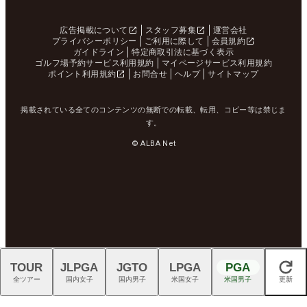
広告掲載について
スタッフ募集
運営会社
プライバシーポリシー
ご利用に際して
会員規約
ガイドライン
特定商取引法に基づく表示
ゴルフ場予約サービス利用規約
マイページサービス利用規約
ポイント利用規約
お問合せ
ヘルプ
サイトマップ
掲載されている全てのコンテンツの無断での転載、転用、コピー等は禁じま
す。
© ALBA Net
TOUR
JLPGA
JGTO
LPGA
PGA
閉じる
全ツアー
国内女子
国内男子
米国女子
米国男子
更新