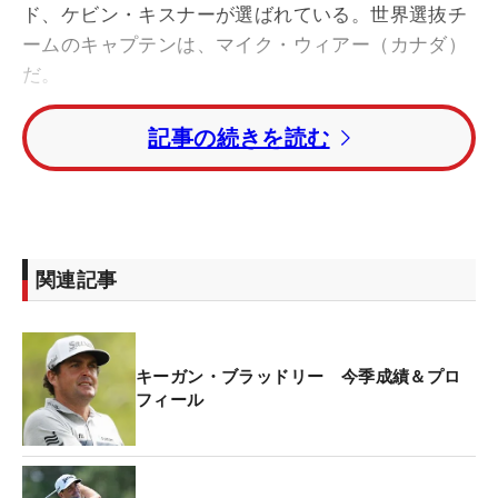
ド、ケビン・キスナーが選ばれている。世界選抜チ
ームのキャプテンは、マイク・ウィアー（カナダ）
だ。
記事の続きを読む
PGAツアーで通算6勝を誇るブラッドリーは、2025
年に行われる米国と欧州の対抗戦「ライダーカッ
プ」の米国チームのキャプテンにも就任している。
「ジムから電話をもらった時は、本当にうれしかっ
関連記事
た。モントリオールでチームを助けるために全力を
尽くしたいと思っている。来年はライダーカップが
控えているので、チームルームの裏側を理解し、仲
キーガン・ブラッドリー 今季成績＆プロ
間意識とコーチングがどのように選手たちのベスト
フィール
プレーに役立っているのかを勉強をしたい。これは
素晴らしい経験になるだろう」と喜んだ。