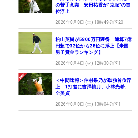
の苦手意識 安田祐香が“克服”の首
位浮上
2026年8月8日 (土) 18時49分
20
松山英樹が5800万円獲得 通算7億
円超で32位から28位に浮上【米国
男子賞金ランキング】
2026年8月4日 (火) 12時30分
1
＜中間速報＞仲村果乃が単独首位浮
上 1打差に吉澤柚月、小林光希、
全美貞
2026年8月8日 (土) 13時04分
1