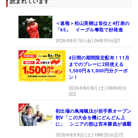
読まれています
＜速報＞松山英樹は首位と4打差の
「65」 イーグル奪取で好発進
2026年8月7日 (金) 06時59分
1
4日間の期間限定配布！11月
までのプレーに2回使える
1,500円＆1,000円分クーポ
ン！
2026年8月8日 (土) 06時00分
2
初出場の鳥海颯汰が岩手県オープン
初V「この大会を機にどんどん上
に」 シニアの部は宮本勝昌が連覇
2026年8月8日 (土) 18時25分
72