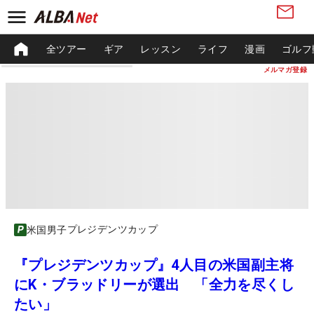
全ツアー
ギア
レッスン
ライフ
漫画
ゴルフ
メルマガ登録
プレジデンツカップ
米国男子
『プレジデンツカップ』4人目の米国副主将
にK・ブラッドリーが選出 「全力を尽くし
たい」