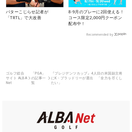
パターこじらせ記者が
8-9月のプレーに2回使える！
「TRTL」で大改善
コース限定2,000円クーポン
配布中！
Recommended by
ゴルフ総合
「PGA」
『プレジデンツカップ』4人目の米国副主将
サイト ALBA
の記事一
にK・ブラッドリーが選出 「全力を尽くし
Net
覧
たい」