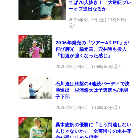
てば70人抜き！ 大逆転プレ
ーオフ進出なるか
2026年8月7日 (金) 11時30分
1
2006年発売の『ツアーAD PT』が
再び脚光 脇元華、穴井詩も投入
「初速が強くなった感じ」
2026年8月8日 (土) 08時56分
4
石川遼は終盤の4連続バーディで決
勝進出 杉浦悠太は予選落ち/米男
子下部
2026年8月8日 (土) 10時33分
1
桑木志帆の優勝に「もう到達しない
んじゃないか」 全英帰りの永井花
奈が受け止めた現実