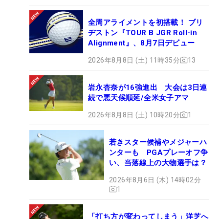
全周アライメントを初搭載！ ブリ
ヂストン『TOUR B JGR Roll-in
Alignment』、8月7日デビュー
2026年8月8日 (土) 11時35分
13
岩永杏奈が16強進出 大会は3日連
続で悪天候順延/全米女子アマ
2026年8月8日 (土) 10時20分
1
若きスター候補やメジャーハ
ンターも PGAプレーオフ争
い、当落線上の大物選手は？
2026年8月6日 (木) 14時02分
1
「打ち方が変わってしまう」洋芝へ