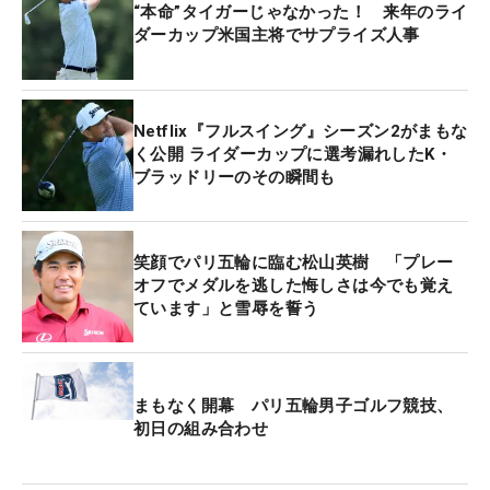
フューリックは、「モントリオールのチームルーム
“本命”タイガーじゃなかった！ 来年のライ
で彼の声を聞くことを楽しみにしています。彼はマ
ダーカップ米国主将でサプライズ人事
ッチプレー競技に対して強い情熱を持っており、
2025年のライダーカップに向けても選手たちにとっ
て貴重な存在となるだろう」と期待を示した。
Netflix『フルスイング』シーズン2がまもな
く公開 ライダーカップに選考漏れしたK・
ブラッドリーのその瞬間も
プレジデンツカップは1994年の初開催以来、米国チ
ームが14試合中12勝1敗1分けと圧倒している。ノ
ースカロライナ州クェイルホローCで行われた22年
笑顔でパリ五輪に臨む松山英樹 「プレー
大会は、17.5対12.5で米国チームが勝利している。
オフでメダルを逃した悔しさは今でも覚え
ています」と雪辱を誓う
まもなく開幕 パリ五輪男子ゴルフ競技、
初日の組み合わせ