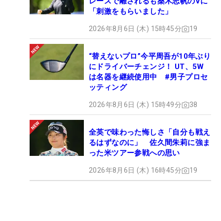
レースで離されるも桑木志帆のVに
「刺激をもらいました」
2026年8月6日 (木) 15時45分
19
“替えないプロ”今平周吾が10年ぶり
にドライバーチェンジ！ UT、5W
は名器を継続使用中 #男子プロセ
ッティング
2026年8月6日 (木) 15時49分
38
全英で味わった悔しさ「自分も戦え
るはずなのに」 佐久間朱莉に強ま
った米ツアー参戦への思い
2026年8月6日 (木) 16時45分
19