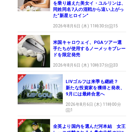
を乗り越えた美女イ・ユルリンは、
同姓同名7人の混戦から這い上がっ
た“新星ヒロイン”
2026年8月6日 (木) 11時30分
15
米国キャロウェイ、PGAツアー選
手たちが使用するノーメッキブレー
ドを限定発売
2026年8月6日 (木) 10時37分
33
LIVゴルフは来季も継続？
新たな投資家を獲得と発表、
9月には最終合意へ
2026年8月6日 (木) 11時00分
1
全英より国内を選んだ河本結 女王