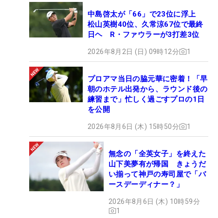
中島啓太が「66」で23位に浮上
松山英樹40位、久常涼67位で最終
日ヘ R・ファウラーが3打差3位
2026年8月2日 (日) 09時12分
1
プロアマ当日の脇元華に密着！「早
朝のホテル出発から、ラウンド後の
練習まで」忙しく過ごすプロの1日
を公開
2026年8月6日 (木) 15時50分
1
無念の「全英女子」を終えた
山下美夢有が帰国 きょうだ
い揃って神戸の寿司屋で「バ
ースデーディナー？」
2026年8月6日 (木) 10時59分
1