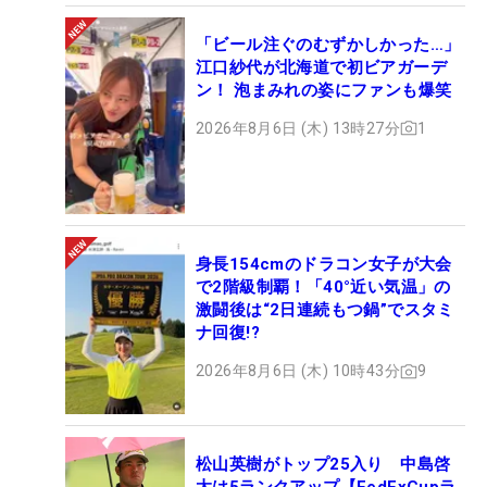
「ビール注ぐのむずかしかった…」
江口紗代が北海道で初ビアガーデ
ン！ 泡まみれの姿にファンも爆笑
2026年8月6日 (木) 13時27分
1
身長154cmのドラコン女子が大会
で2階級制覇！「40°近い気温」の
激闘後は“2日連続もつ鍋”でスタミ
ナ回復!?
2026年8月6日 (木) 10時43分
9
松山英樹がトップ25入り 中島啓