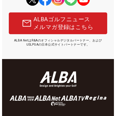
ALBAゴルフニュース
メルマガ登録はこちら
ALBA NetはR&Aのオフィシャルデジタルパートナー、および
USLPGAの日本公式サイトパートナーです。