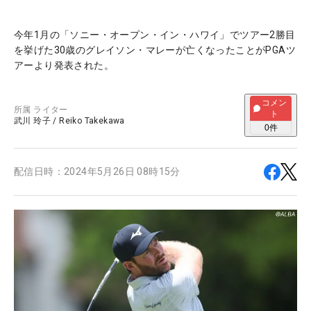
今年1月の「ソニー・オープン・イン・ハワイ」でツアー2勝目
を挙げた30歳のグレイソン・マレーが亡くなったことがPGAツ
アーより発表された。
コメン
所属
ライター
ト
武川 玲子
/
Reiko Takekawa
0
件
配信日時：
2024年5月26日 08時15分