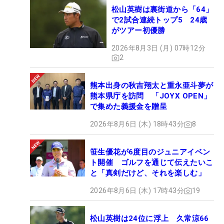
松山英樹は裏街道から「64」
で2試合連続トップ5 24歳
がツアー初優勝
2026年8月3日 (月) 07時12分
2
熊本出身の秋吉翔太と重永亜斗夢が
熊本県庁を訪問 「JOYX OPEN」
で集めた義援金を贈呈
2026年8月6日 (木) 18時43分
8
笹生優花が6度目のジュニアイベン
ト開催 ゴルフを通じて伝えたいこ
と「真剣だけど、それを楽しむ」
2026年8月6日 (木) 17時43分
19
松山英樹は24位に浮上 久常涼66