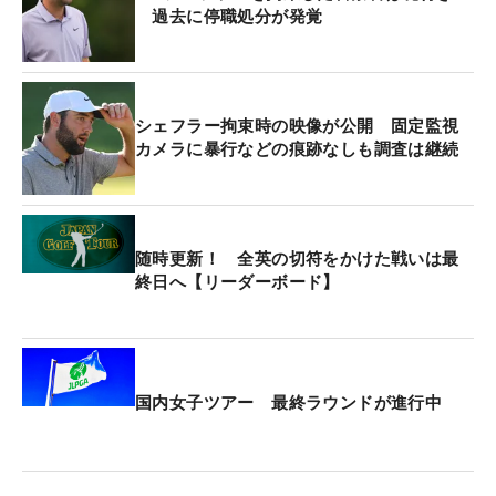
ートワースに向かっており、選手やツアー関係者に
過去に停職処分が発覚
「大切な人を失った人へのカウンセリングを用意し
ている」とメールを送った。
シェフラー拘束時の映像が公開 固定監視
ノースカロライナ州ラレイ出身でアリゾナ州立大、
カメラに暴行などの痕跡なしも調査は継続
ウエイクフォレスト大などを経て2016年に米国男子
下部のコーン・フェリーツアーの「ネーションワイ
ド・チルドレンズホスピタル」で勝利、17年には
PGAツアーの「バーバゾル選手権」でツアー初Vを
随時更新！ 全英の切符をかけた戦いは最
終日へ【リーダーボード】
挙げた。
その後シード落ちとなったが23年には再び下部ツア
ーで2勝を挙げ、24年はPGAツアーに戻り1月の「ソ
ニー・オープン・イン・ハワイ」でキーガン・ブラ
国内女子ツアー 最終ラウンドが進行中
ッドリー（米国）とアン・ビョンハン（韓国）との
プレーオフを制しツアー2勝目を挙げたばかりだっ
た。