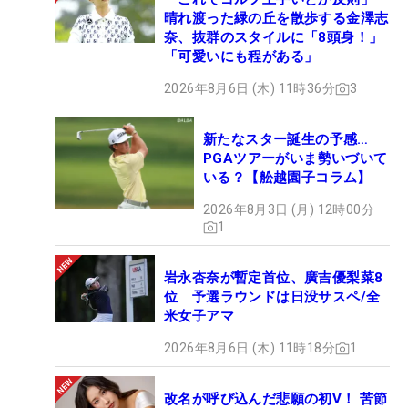
晴れ渡った緑の丘を散歩する金澤志
奈、抜群のスタイルに「8頭身！」
「可愛いにも程がある」
2026年8月6日 (木) 11時36分
3
新たなスター誕生の予感…
PGAツアーがいま勢いづいて
いる？【舩越園子コラム】
2026年8月3日 (月) 12時00分
1
岩永杏奈が暫定首位、廣吉優梨菜8
位 予選ラウンドは日没サスペ/全
米女子アマ
2026年8月6日 (木) 11時18分
1
改名が呼び込んだ悲願の初V！ 苦節