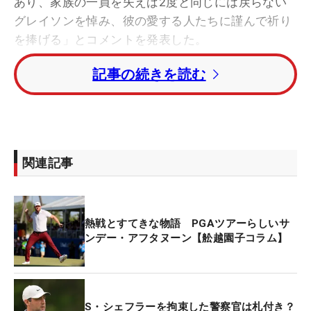
あり、家族の一員を失えば2度と同じには戻らない
グレイソンを悼み、彼の愛する人たちに謹んで祈り
を捧げる」とコメントを発表した。
記事の続きを読む
テキサス州フォートワース、コロニアルCC（パー
70）で開催されている「チャールズシュワブ・チャ
レンジ」に出場していたマレーは初日に「68」をマ
ークし11位タイ発進を決めていた。しかし第2ラウ
ンドは14番から3連続ボギーを喫し16ホールをプレ
関連記事
ーして2オーバー。2ホールを残して「体調不良」で
棄権した。
熱戦とすてきな物語 PGAツアーらしいサ
「マレーの両親と連絡を取った」というモナハン会
ンデー・アフタヌーン【舩越園子コラム】
長は「トーナメントは続けて欲しい」と言われたこ
とを明かし、「彼らの意思を尊重して大会は継続す
る」とした。マレーが亡くなった詳細は未だ明らか
にされていないが、モナハン会長はテキサス州フォ
S・シェフラーを拘束した警察官は札付き？