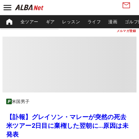
全ツアー
ギア
レッスン
ライフ
漫画
ゴルフ
メルマガ登録
米国男子
【訃報】グレイソン・マレーが突然の死去
米ツアー2日目に棄権した翌朝に…原因は未
発表