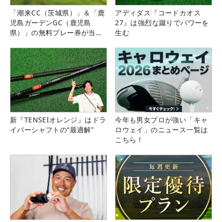
「潮来CC（茨城県）」＆「鹿
アディダス『コードカオス
児島ガーデンGC（鹿児島
27』は強烈な蹴りでパワーを
県）」の無料プレー券が当た
生む
る！！
新『TENSEIオレンジ』はドラ
今年も男女プロが強い「キャ
イバーシャフトの“最適解”
ロウェイ」のニュース一覧は
こちら！