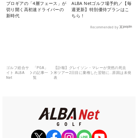
プロギアの「4層フェース」が
ALBA Netゴルフ場予約／【毎
切り開く高初速ドライバーの
週更新】特別優待プランはこ
新時代
ちら！
Recommended by
ゴルフ総合サ
「PGA」
【訃報】グレイソン・マレーが突然の死去
イト ALBA
の記事一
米ツアー2日目に棄権した翌朝に…原因は未発
Net
覧
表