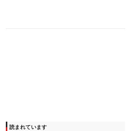
一方でマレーは過去にアルコール依存症で苦しんだ
日々を送っている。17年のバーバゾル選手権での勝
利後は、二日酔いでのプレーも続き予選通過ができ
ずにシード落ちとなった。「ルーキーイヤーの優勝
は、僕にとって最高の出来事でもあり、最悪の出来
事でもあった。優勝したことがぼくのなかで怪物と
なった」という。
今年のソニー・オープン・イン・ハワイでの優勝で
は「簡単ではなかった。何度もあきらめようと思っ
た。自分をあきらめる。ゴルフをあきらめる。人生
をあきらめようと思ったこともあった」と語ってい
た。
今季はここまで12試合に出場し、1回の優勝を含む
読まれています