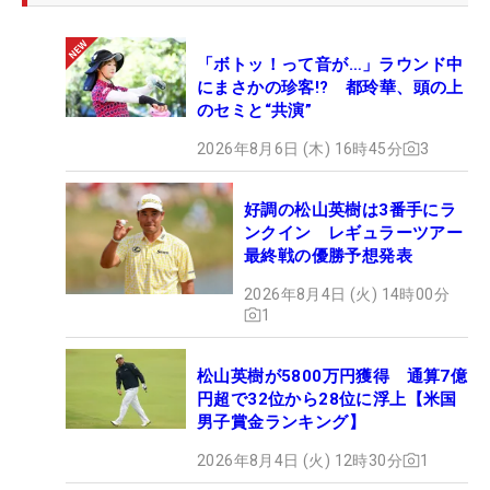
トップ10が2回。「マスターズ」では51位、「全米
プロゴルフ選手権」は43位タイだった。
（文・武川
「ボトッ！って音が…」ラウンド中
玲子＝米国在住）
にまさかの珍客!? 都玲華、頭の上
のセミと“共演”
2026年8月6日 (木) 16時45分
3
好調の松山英樹は3番手にラ
ンクイン レギュラーツアー
最終戦の優勝予想発表
2026年8月4日 (火) 14時00分
1
松山英樹が5800万円獲得 通算7億
円超で32位から28位に浮上【米国
男子賞金ランキング】
2026年8月4日 (火) 12時30分
1