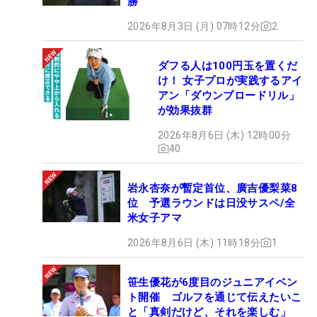
勝
2026年8月3日 (月) 07時12分
2
ダフる人は100円玉を置くだ
け！ 女子プロが実践するアイ
アン「ダウンブロードリル」
が効果抜群
2026年8月6日 (木) 12時00分
40
岩永杏奈が暫定首位、廣吉優梨菜8
位 予選ラウンドは日没サスペ/全
米女子アマ
2026年8月6日 (木) 11時18分
1
笹生優花が6度目のジュニアイベン
ト開催 ゴルフを通じて伝えたいこ
と「真剣だけど、それを楽しむ」