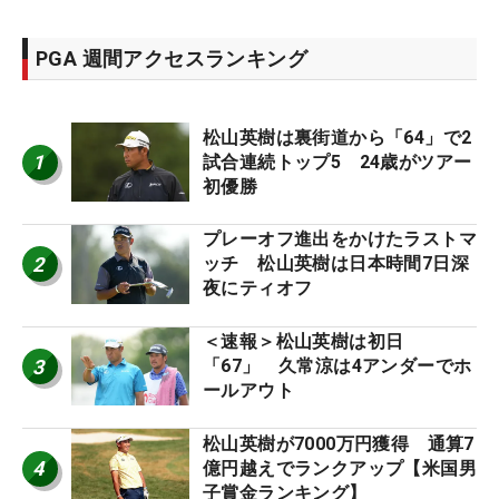
PGA 週間アクセスランキング
松山英樹は裏街道から「64」で2
1
試合連続トップ5 24歳がツアー
初優勝
プレーオフ進出をかけたラストマ
2
ッチ 松山英樹は日本時間7日深
夜にティオフ
＜速報＞松山英樹は初日
3
「67」 久常涼は4アンダーでホ
ールアウト
松山英樹が7000万円獲得 通算7
4
億円越えでランクアップ【米国男
子賞金ランキング】