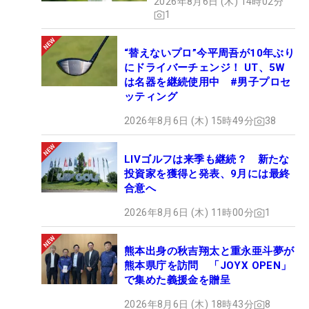
2026年8月6日 (木) 14時02分
1
“替えないプロ”今平周吾が10年ぶり
にドライバーチェンジ！ UT、5W
は名器を継続使用中 #男子プロセ
ッティング
2026年8月6日 (木) 15時49分
38
LIVゴルフは来季も継続？ 新たな
投資家を獲得と発表、9月には最終
合意へ
2026年8月6日 (木) 11時00分
1
熊本出身の秋吉翔太と重永亜斗夢が
熊本県庁を訪問 「JOYX OPEN」
で集めた義援金を贈呈
2026年8月6日 (木) 18時43分
8