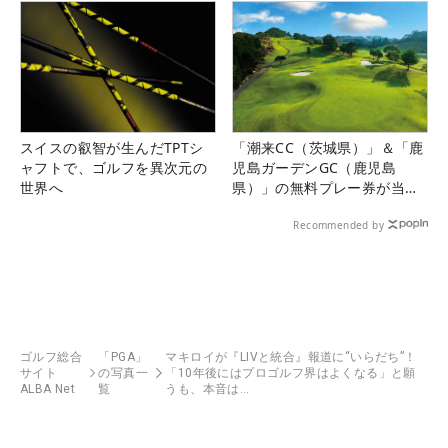
スイスの叡智が生んだTPTシ
「潮来CC（茨城県）」＆「鹿
ャフトで、ゴルフを異次元の
児島ガーデンGC（鹿児島
世界へ
県）」の無料プレー券が当た
る！！
Recommended by
ゴルフ総合
「PGA」
マキロイが『LIVと統合』報道に“いらだち”！
サイト
の写真一
「10年後にはプロゴルフ界はよくなる」と願
ALBA Net
覧
うも、本音は…