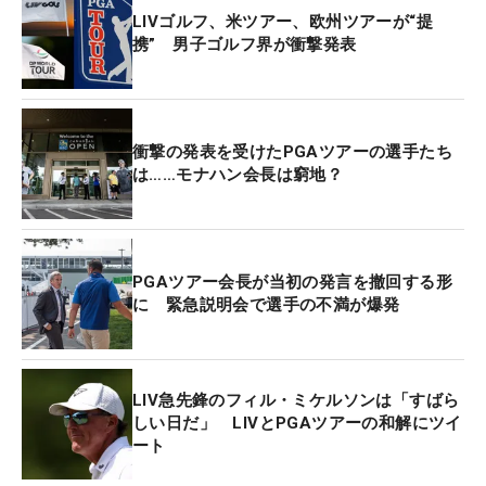
LIVゴルフ、米ツアー、欧州ツアーが“提
携” 男子ゴルフ界が衝撃発表
衝撃の発表を受けたPGAツアーの選手たち
は……モナハン会長は窮地？
PGAツアー会長が当初の発言を撤回する形
に 緊急説明会で選手の不満が爆発
LIV急先鋒のフィル・ミケルソンは「すばら
しい日だ」 LIVとPGAツアーの和解にツイ
ート