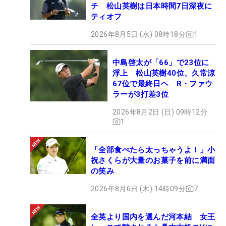
チ 松山英樹は日本時間7日深夜に
ティオフ
2026年8月5日 (水) 08時18分
1
中島啓太が「66」で23位に
浮上 松山英樹40位、久常涼
67位で最終日ヘ R・ファウ
ラーが3打差3位
2026年8月2日 (日) 09時12分
1
「全部食べたら太っちゃうよ！」小
祝さくらが大量のお菓子を前に満面
の笑み
2026年8月6日 (木) 14時09分
7
全英より国内を選んだ河本結 女王