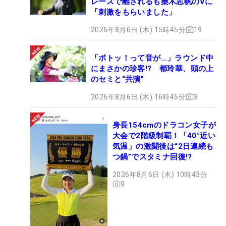
レースで離されるも桑木志帆のVに
「刺激をもらいました」
2026年8月6日 (木) 15時45分
19
「ボトッ！って音が…」ラウンド中
にまさかの珍客!? 都玲華、頭の上
のセミと“共演”
2026年8月6日 (木) 16時45分
3
身長154cmのドラコン女子が
大会で2階級制覇！「40°近い
気温」の激闘後は“2日連続も
つ鍋”でスタミナ回復!?
2026年8月6日 (木) 10時43分
9