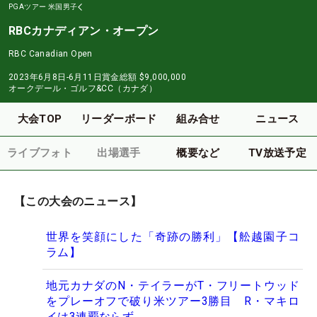
PGAツアー
米国男子
RBCカナディアン・オープン
RBC Canadian Open
2023年6月8日-6月11日
賞金総額
$9,000,000
オークデール・ゴルフ&CC（カナダ）
大会TOP
リーダーボード
組み合せ
ニュース
ライブフォト
出場選手
概要など
TV放送予定
【この大会のニュース】
世界を笑顔にした「奇跡の勝利」【舩越園子コ
ラム】
地元カナダのN・テイラーがT・フリートウッド
をプレーオフで破り米ツアー3勝目 R・マキロ
イは3連覇ならず