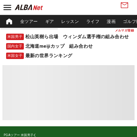
全ツアー
ギア
レッスン
ライフ
漫画
ゴルフ
メルマガ登録
松山英樹ら出場 ウィンダム選手権の組み合わせ
米国男子
北海道meijiカップ 組み合わせ
国内女子
最新の世界ランキング
米国女子
PGAツアー
米国男子