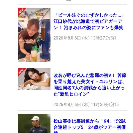
「ビール注ぐのむずかしかった…」
江口紗代が北海道で初ビアガーデ
ン！ 泡まみれの姿にファンも爆笑
2026年8月6日 (木) 13時27分
1
改名が呼び込んだ悲願の初V！ 苦節
を乗り越えた美女イ・ユルリンは、
同姓同名7人の混戦から這い上がっ
た“新星ヒロイン”
2026年8月6日 (木) 11時30分
15
松山英樹は裏街道から「64」で2試
合連続トップ5 24歳がツアー初優