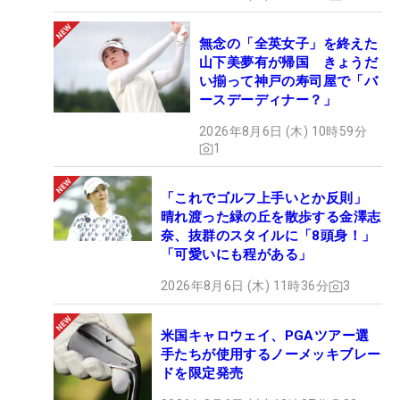
無念の「全英女子」を終えた
山下美夢有が帰国 きょうだ
い揃って神戸の寿司屋で「バ
ースデーディナー？」
2026年8月6日 (木) 10時59分
1
「これでゴルフ上手いとか反則」
晴れ渡った緑の丘を散歩する金澤志
奈、抜群のスタイルに「8頭身！」
「可愛いにも程がある」
2026年8月6日 (木) 11時36分
3
米国キャロウェイ、PGAツアー選
手たちが使用するノーメッキブレー
ドを限定発売