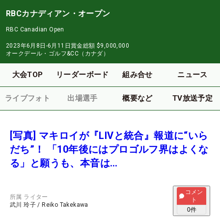
RBCカナディアン・オープン
RBC Canadian Open
2023年6月8日-6月11日
賞金総額
$9,000,000
オークデール・ゴルフ&CC（カナダ）
大会TOP
リーダーボード
組み合せ
ニュース
ライブフォト
出場選手
概要など
TV放送予定
[写真] マキロイが『LIVと統合』報道に“いら
だち”！ 「10年後にはプロゴルフ界はよくな
る」と願うも、本音は…
コメン
所属
ライター
ト
武川 玲子
/
Reiko Takekawa
0
件