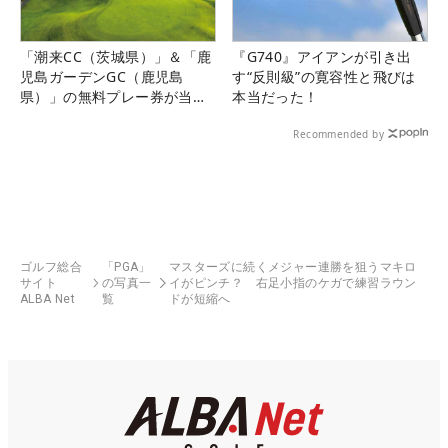
「潮来CC（茨城県）」＆「鹿
『G740』アイアンが引き出
児島ガーデンGC（鹿児島
す“反則級”の寛容性と飛びは
県）」の無料プレー券が当た
本当だった！
る！！
Recommended by
ゴルフ総合
「PGA」
マスターズに続くメジャー連勝を狙うマキロ
サイト
の写真一
イがピンチ？ 右足小指のケガで練習ラウン
ALBA Net
覧
ドが短縮へ