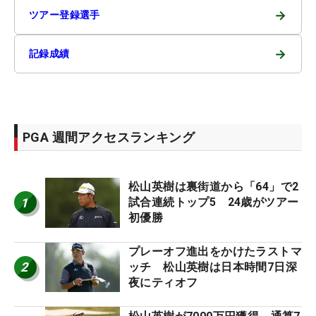
→
ツアー登録選手
→
記録成績
PGA 週間アクセスランキング
松山英樹は裏街道から「64」で2
1
試合連続トップ5 24歳がツアー
初優勝
プレーオフ進出をかけたラストマ
2
ッチ 松山英樹は日本時間7日深
夜にティオフ