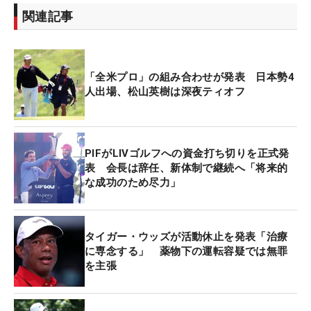
関連記事
「全米プロ」の組み合わせが発表 日本勢4
人出場、松山英樹は深夜ティオフ
PIFがLIVゴルフへの資金打ち切りを正式発
表 会長は辞任、新体制で継続へ「将来的
な成功のため尽力」
タイガー・ウッズが活動休止を発表「治療
に専念する」 薬物下の運転容疑では無罪
を主張