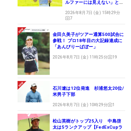
ルファーには見えない」とコ
メント殺到
2026年8月7日 (金) 15時29分
7
金田久美子がツアー通算500試合に
参戦！ プロ18年目の大記録達成に
「あんびりーばぼー」
2026年8月7日 (金) 11時25分
19
石川遼は12位発進 杉浦悠太20位/
米男子下部
2026年8月7日 (金) 10時29分
1
松山英樹がトップ25入り 中島啓
太は5ランクアップ【FedExCupラ