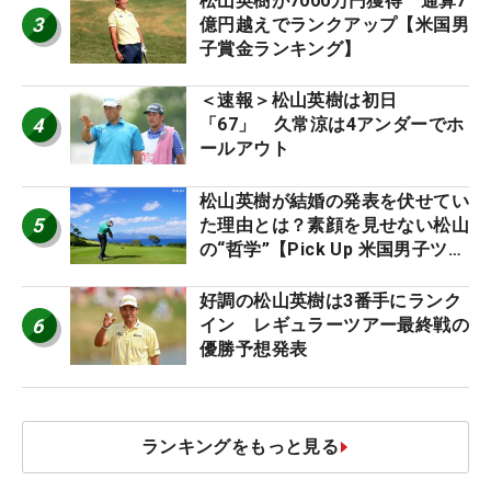
松山英樹が7000万円獲得 通算7
3
億円越えでランクアップ【米国男
子賞金ランキング】
＜速報＞松山英樹は初日
4
「67」 久常涼は4アンダーでホ
ールアウト
松山英樹が結婚の発表を伏せてい
5
た理由とは？素顔を見せない松山
の“哲学”【Pick Up 米国男子ツア
ー十大ニュース】
好調の松山英樹は3番手にランク
6
イン レギュラーツアー最終戦の
優勝予想発表
ランキングをもっと見る