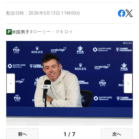
配信日時：
2026年5月13日 11時00分
#
ローリー・マキロイ
米国男子
1
/
7
前へ
次へ