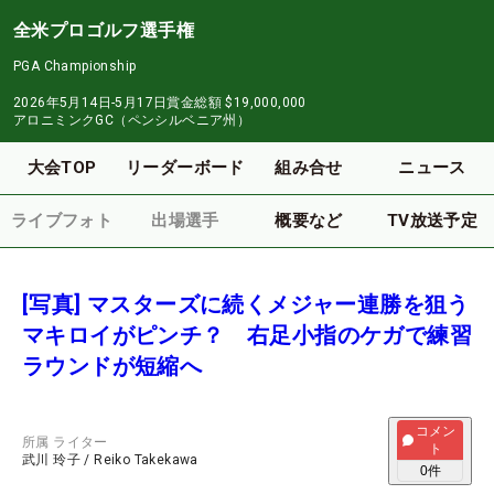
全米プロゴルフ選手権
PGA Championship
2026年5月14日-5月17日
賞金総額
$19,000,000
アロニミンクGC（ペンシルベニア州）
大会TOP
リーダーボード
組み合せ
ニュース
ライブフォト
出場選手
概要など
TV放送予定
[写真] マスターズに続くメジャー連勝を狙う
マキロイがピンチ？ 右足小指のケガで練習
ラウンドが短縮へ
コメン
所属
ライター
ト
武川 玲子
/
Reiko Takekawa
0
件