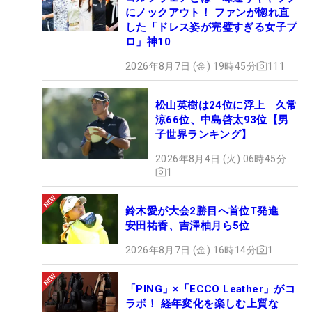
にノックアウト！ ファンが惚れ直
した「ドレス姿が完璧すぎる女子プ
ロ」神10
2026年8月7日 (金) 19時45分
111
松山英樹は24位に浮上 久常
涼66位、中島啓太93位【男
子世界ランキング】
2026年8月4日 (火) 06時45分
1
鈴木愛が大会2勝目へ首位T発進
安田祐香、吉澤柚月ら5位
2026年8月7日 (金) 16時14分
1
「PING」×「ECCO Leather」がコ
ラボ！ 経年変化を楽しむ上質な