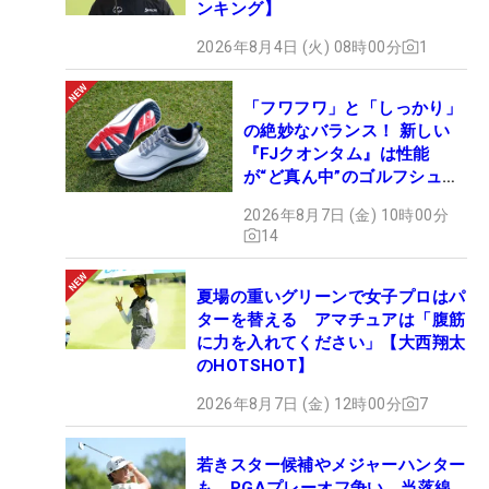
ンキング】
2026年8月4日 (火) 08時00分
1
「フワフワ」と「しっかり」
の絶妙なバランス！ 新しい
『FJクオンタム』は性能
が“ど真ん中”のゴルフシュー
ズだった
2026年8月7日 (金) 10時00分
14
夏場の重いグリーンで女子プロはパ
ターを替える アマチュアは「腹筋
に力を入れてください」【大西翔太
のHOTSHOT】
2026年8月7日 (金) 12時00分
7
若きスター候補やメジャーハンター
も PGAプレーオフ争い、当落線