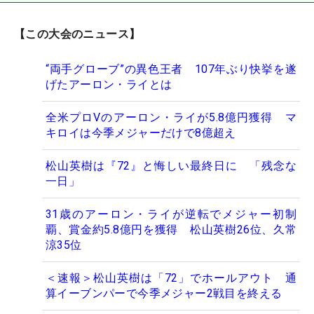
【この大会のニュース】
“両手グローブ”の異色王者 107年ぶり快挙を遂
げたアーロン・ライとは
全米プロVのアーロン・ライが5.8億円獲得 マ
キロイは今季メジャーだけで8億超え
松山英樹は『72』と悔しい最終日に 「残念な
一日」
31歳のアーロン・ライが逆転でメジャー初制
覇、賞金約5.8億円を獲得 松山英樹26位、久常
涼35位
＜速報＞松山英樹は「72」でホールアウト 通
算イーブンパーで今季メジャー2戦目を終える