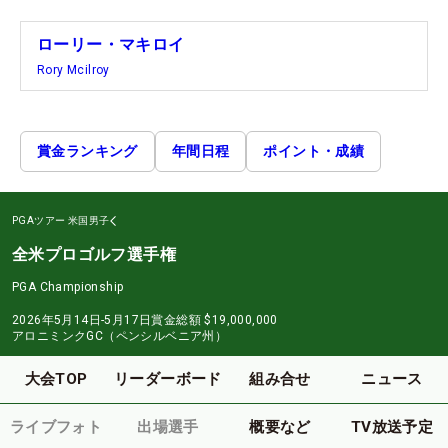
ローリー・マキロイ
Rory Mcilroy
賞金ランキング
年間日程
ポイント・成績
PGAツアー
米国男子
全米プロゴルフ選手権
PGA Championship
2026年5月14日-5月17日
賞金総額
$19,000,000
アロニミンクGC（ペンシルベニア州）
大会TOP
リーダーボード
組み合せ
ニュース
ライブフォト
出場選手
概要など
TV放送予定