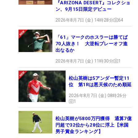
『ARIZONA DESERT』コレクショ
ン、9月15日限定デビュー
2026年8月7日 (金) 14時28分
64
「61」マークのホスラーは勝てば
70人抜き！ 大逆転プレーオフ進
出なるか
2026年8月7日 (金) 11時30分
1
松山英樹は5アンダー暫定11
位 第1Rは悪天候のため順延
2026年8月7日 (金) 08時26分
1
松山英樹が5800万円獲得 通算7億
円超で32位から28位に浮上【米国
男子賞金ランキング】