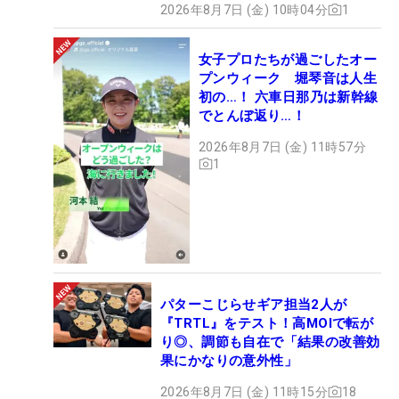
2026年8月7日 (金) 10時04分
1
女子プロたちが過ごしたオー
プンウィーク 堀琴音は人生
初の…！ 六車日那乃は新幹線
でとんぼ返り…！
2026年8月7日 (金) 11時57分
1
パターこじらせギア担当2人が
『TRTL』をテスト！高MOIで転が
り◎、調節も自在で「結果の改善効
果にかなりの意外性」
2026年8月7日 (金) 11時15分
18