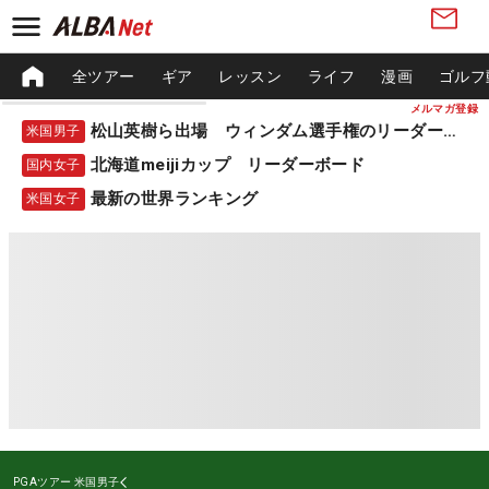
全ツアー
ギア
レッスン
ライフ
漫画
ゴルフ
メルマガ登録
松山英樹ら出場 ウィンダム選手権のリーダーボード
米国男子
北海道meijiカップ リーダーボード
国内女子
最新の世界ランキング
米国女子
PGAツアー
米国男子