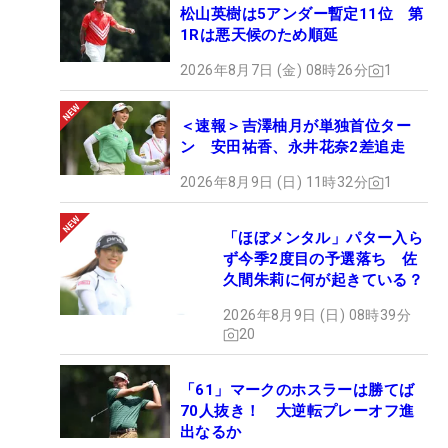
松山英樹は5アンダー暫定11位 第
1Rは悪天候のため順延
2026年8月7日 (金) 08時26分
1
＜速報＞吉澤柚月が単独首位ター
ン 安田祐香、永井花奈2差追走
2026年8月9日 (日) 11時32分
1
「ほぼメンタル」パター入ら
ず今季2度目の予選落ち 佐
久間朱莉に何が起きている？
2026年8月9日 (日) 08時39分
20
「61」マークのホスラーは勝てば
70人抜き！ 大逆転プレーオフ進
出なるか