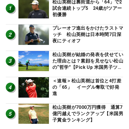
松山英樹は裏街道から「64」で2
1
試合連続トップ5 24歳がツアー
初優勝
プレーオフ進出をかけたラストマ
2
ッチ 松山英樹は日本時間7日深
夜にティオフ
松山英樹が結婚の発表を伏せてい
3
た理由とは？素顔を見せない松山
の“哲学”【Pick Up 米国男子ツア
ー十大ニュース】
＜速報＞松山英樹は首位と4打差
4
の「65」 イーグル奪取で好発
進
松山英樹が7000万円獲得 通算7
5
億円越えでランクアップ【米国男
子賞金ランキング】