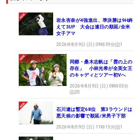
岩永杏奈が4強進出、準決勝は9H終
えて3UP 大会は連日の順延/全米
女子アマ
2026年8月9日 (日) 09時39分
1
同郷・桑木志帆は「雲の上の
存在」 小林光希が全英女王
のキャディとツアー初Vへ
2026年8月9日 (日) 08時03分
20
石川遼は暫定68位 第3ラウンドは
悪天候の影響で順延/米男子下部
2026年8月9日 (日) 11時15分
1