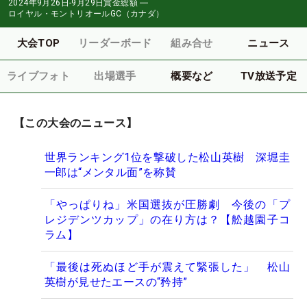
2024年9月26日-9月29日
賞金総額
―
ロイヤル・モントリオールGC（カナダ）
大会TOP
リーダーボード
組み合せ
ニュース
ライブフォト
出場選手
概要など
TV放送予定
【この大会のニュース】
世界ランキング1位を撃破した松山英樹 深堀圭
一郎は“メンタル面”を称賛
「やっぱりね」米国選抜が圧勝劇 今後の「プ
レジデンツカップ」の在り方は？【舩越園子コ
ラム】
「最後は死ぬほど手が震えて緊張した」 松山
英樹が見せたエースの“矜持”