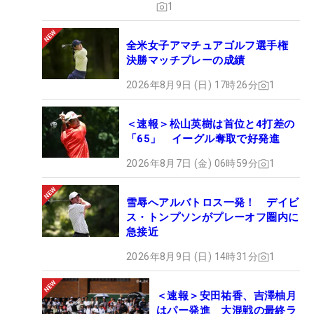
1
全米女子アマチュアゴルフ選手権
決勝マッチプレーの成績
2026年8月9日 (日) 17時26分
1
＜速報＞松山英樹は首位と4打差の
「65」 イーグル奪取で好発進
2026年8月7日 (金) 06時59分
1
雪辱へアルバトロス一発！ デイビ
ス・トンプソンがプレーオフ圏内に
急接近
2026年8月9日 (日) 14時31分
1
＜速報＞安田祐香、吉澤柚月
はパー発進 大混戦の最終ラ