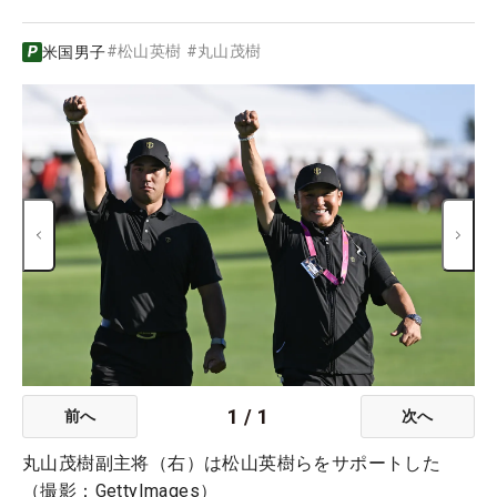
#
松山英樹
#
丸山茂樹
米国男子
1
/
1
前へ
次へ
丸山茂樹副主将（右）は松山英樹らをサポートした
（撮影：GettyImages）