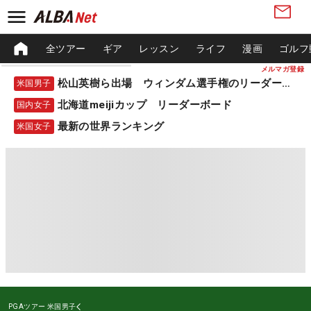
全ツアー
ギア
レッスン
ライフ
漫画
ゴルフ
メルマガ登録
松山英樹ら出場 ウィンダム選手権のリーダーボード
米国男子
北海道meijiカップ リーダーボード
国内女子
最新の世界ランキング
米国女子
PGAツアー
米国男子