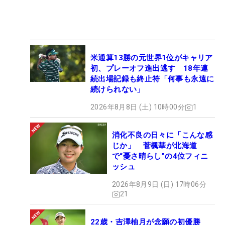
米通算13勝の元世界1位がキャリア
初、プレーオフ進出逃す 18年連
続出場記録も終止符「何事も永遠に
続けられない」
2026年8月8日 (土) 10時00分
1
消化不良の日々に「こんな感
じか」 菅楓華が北海道
で“憂さ晴らし”の4位フィニ
ッシュ
2026年8月9日 (日) 17時06分
21
22歳・吉澤柚月が念願の初優勝