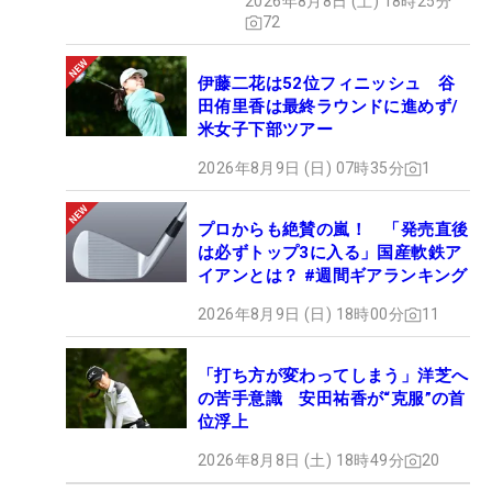
2026年8月8日 (土) 18時25分
72
伊藤二花は52位フィニッシュ 谷
田侑里香は最終ラウンドに進めず/
米女子下部ツアー
2026年8月9日 (日) 07時35分
1
プロからも絶賛の嵐！ 「発売直後
は必ずトップ3に入る」国産軟鉄ア
イアンとは？ #週間ギアランキング
2026年8月9日 (日) 18時00分
11
「打ち方が変わってしまう」洋芝へ
の苦手意識 安田祐香が“克服”の首
位浮上
2026年8月8日 (土) 18時49分
20