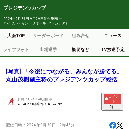
プレジデンツカップ
2024年9月26日-9月29日
賞金総額
―
ロイヤル・モントリオールGC（カナダ）
大会TOP
リーダーボード
組み合せ
ニュース
ライブフォト
出場選手
概要など
TV放送予定
[写真] 「今後につながる、みんなが勝てる」
丸山茂樹副主将のプレジデンツカップ総括
コメン
所属
ALBA Net編集部
ト
ALBA Net編集部
/
ALBA Net
0
件
配信日時：
2024年9月30日 12時45分