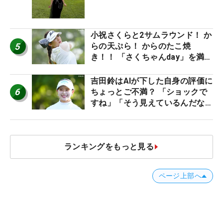
産もゲット！
小祝さくらと2サムラウンド！ か
5
らの天ぷら！ からのたこ焼
き！！ 「さくちゃんday」を満喫
した吉本ひかるの福岡遠征最終日
吉田鈴はAIが下した自身の評価に
6
ちょっとご不満？ 「ショックで
すね」「そう見えているんだなぁ
って思いましたっ！」
ランキングをもっと見る
ページ上部へ