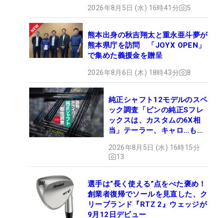
2026年8月5日 (水) 16時41分
5
熊本出身の秋吉翔太と重永亜斗夢が
熊本県庁を訪問 「JOYX OPEN」
で集めた義援金を贈呈
2026年8月6日 (木) 18時43分
8
純正シャフト12モデルのスペ
ック調査「ピンの純正Sフレ
ックスは、カスタムの6X相
当」テーラー、キャロ…もチ
ェック！
2026年8月5日 (水) 16時15分
13
選手は“長く使える”点をべた褒め！
創業者復帰でソールを見直した、ク
リーブランド『RTZ 2』ウェッジが
9月12日デビュー