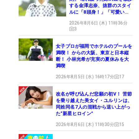
する金澤志奈、抜群のスタイ
ルに「8頭身！」「可愛いに
も程がある」
2026年8月6日 (木) 11時36分
3
女子プロが福岡でホテルのプールを
満喫！ からの大阪、東京と日本縦
断！ 小林光希が充実の夏休みを大
満喫
2026年8月5日 (水) 16時17分
17
改名が呼び込んだ悲願の初V！ 苦節
を乗り越えた美女イ・ユルリンは、
同姓同名7人の混戦から這い上がっ
た“新星ヒロイン”
2026年8月6日 (木) 11時30分
15