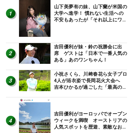
山下美夢有の妹、山下蘭が米国の
1
大学へ進学！ 慣れない生活への
不安もあったが「それ以上にワク
ワクしています」
吉田優利が妹・鈴の祝勝会に出
2
席 ゲストは「日本で一番人気の
ある」あのワンちゃん！
小祝さくら、川﨑春花ら女子プロ
3
4人が浴衣姿で長岡花火大会へ
吉本ひかるが過ごした「最高の夏
休み！」
吉田優利がヨーロッパでオープン
4
ウィークを満喫 オーストリアの
人気スポットを歴遊、素敵なお土