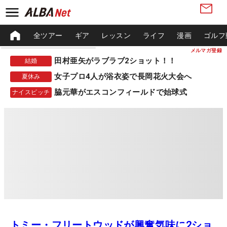
全ツアー
ギア
レッスン
ライフ
漫画
ゴルフ
メルマガ登録
田村亜矢がラブラブ2ショット！！
結婚
女子プロ4人が浴衣姿で長岡花火大会へ
夏休み
脇元華がエスコンフィールドで始球式
ナイスピッチ
トミー・フリートウッドが興奮気味に2ショ