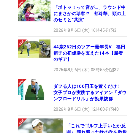
「ボトッ！って音が…」ラウンド中
にまさかの珍客!? 都玲華、頭の上
のセミと“共演”
2026年8月6日 (木) 16時45分
3
44歳262日のツアー最年長V 福田
侑子の初優勝を支えた14本【勝者
のギア】
2026年8月6日 (木) 08時55分
32
ダフる人は100円玉を置くだけ！
女子プロが実践するアイアン「ダウ
ンブロードリル」が効果抜群
2026年8月6日 (木) 12時00分
40
「これでゴルフ上手いとか反
則」 晴れ渡った緑の丘を散歩