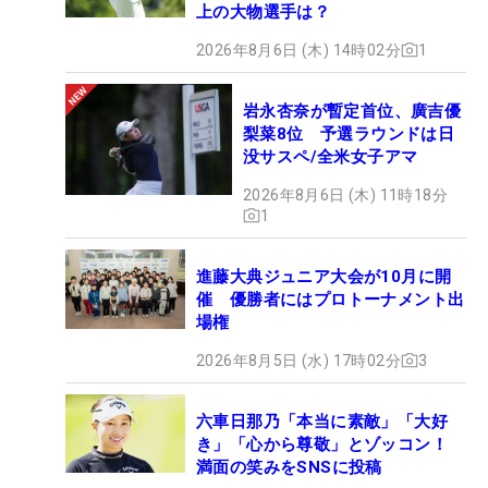
上の大物選手は？
2026年8月6日 (木) 14時02分
1
岩永杏奈が暫定首位、廣吉優
梨菜8位 予選ラウンドは日
没サスペ/全米女子アマ
2026年8月6日 (木) 11時18分
1
進藤大典ジュニア大会が10月に開
催 優勝者にはプロトーナメント出
場権
2026年8月5日 (水) 17時02分
3
六車日那乃「本当に素敵」「大好
き」「心から尊敬」とゾッコン！
満面の笑みをSNSに投稿