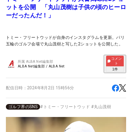
ットを公開 「丸山茂樹は子供の頃のヒーロ
ーだったんだ！」
トミー・フリートウッドが自身のインスタグラムを更新。パリ
五輪のゴルフ会場で丸山茂樹と写した2ショットを公開した。
コメン
所属
ALBA Net編集部
ト
ALBA Net編集部
/
ALBA Net
1
件
配信日時：
2024年8月2日 15時56分
ゴルフ界のSNS
#
トミー・フリートウッド
#
丸山茂樹