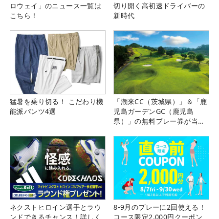
ロウェイ」のニュース一覧は
切り開く高初速ドライバーの
こちら！
新時代
猛暑を乗り切る！ こだわり機
「潮来CC（茨城県）」＆「鹿
能派パンツ4選
児島ガーデンGC（鹿児島
県）」の無料プレー券が当た
る！！
ネクストヒロイン選手とラウ
8-9月のプレーに2回使える！
ンドできるチャンス！詳しく
コース限定2,000円クーポン