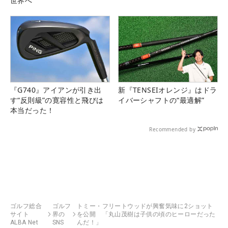
世界へ
『G740』アイアンが引き出
新『TENSEIオレンジ』はドラ
す“反則級”の寛容性と飛びは
イバーシャフトの“最適解”
本当だった！
Recommended by
ゴルフ総合
ゴルフ
トミー・フリートウッドが興奮気味に2ショット
サイト
界の
を公開 「丸山茂樹は子供の頃のヒーローだった
ALBA Net
SNS
んだ！」