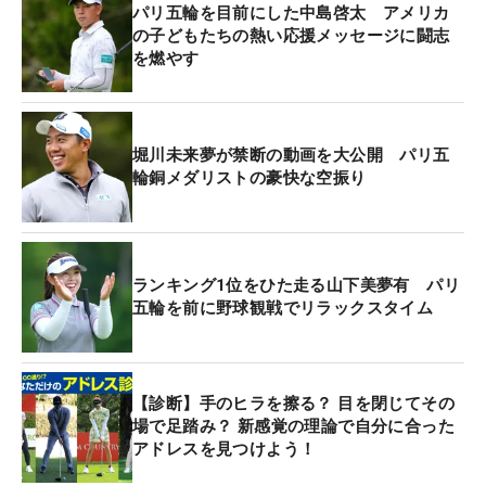
パリ五輪を目前にした中島啓太 アメリカ
の子どもたちの熱い応援メッセージに闘志
を燃やす
堀川未来夢が禁断の動画を大公開 パリ五
輪銅メダリストの豪快な空振り
ランキング1位をひた走る山下美夢有 パリ
五輪を前に野球観戦でリラックスタイム
【診断】手のヒラを擦る？ 目を閉じてその
場で足踏み？ 新感覚の理論で自分に合った
アドレスを見つけよう！