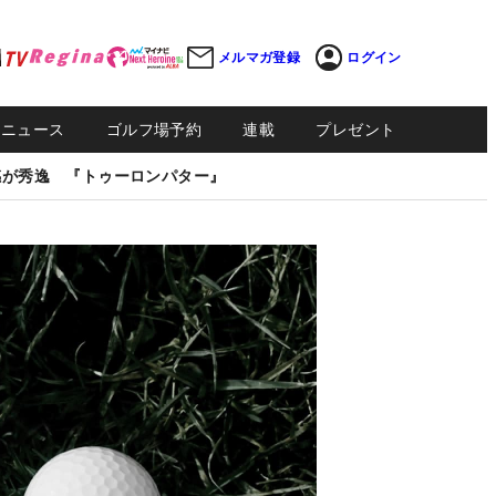
メルマガ登録
ログイン
Sニュース
ゴルフ場予約
連載
プレゼント
感が秀逸 『トゥーロンパター』