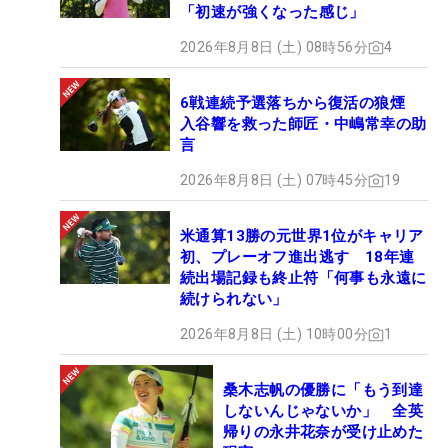
「初速が強くなった感じ」
2026年8月8日 (土) 08時56分
4
6戦連続予選落ちから復活の狼煙
入谷響を救った師匠・中嶋常幸の助
言
2026年8月8日 (土) 07時45分
19
米通算13勝の元世界1位がキャリア
初、プレーオフ進出逃す 18年連
続出場記録も終止符「何事も永遠に
続けられない」
2026年8月8日 (土) 10時00分
1
桑木志帆の優勝に「もう到達
しないんじゃないか」 全英
帰りの永井花奈が受け止めた