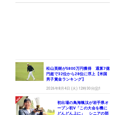
松山英樹が5800万円獲得 通算7億
円超で32位から28位に浮上【米国
男子賞金ランキング】
2026年8月4日 (火) 12時30分
1
初出場の鳥海颯汰が岩手県オ
ープン初V「この大会を機に
どんどん上に」 シニアの部