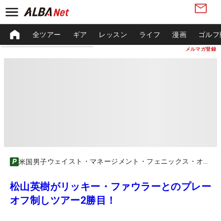
全ツアー
ギア
レッスン
ライフ
漫画
ゴルフ
メルマガ登録
ウェイスト・マネージメント・フェニックス・オープン
米国男子
松山英樹がリッキー・ファウラーとのプレー
オフ制しツアー2勝目！