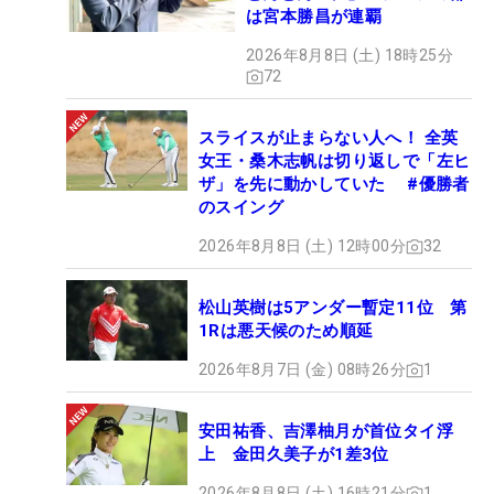
は宮本勝昌が連覇
2026年8月8日 (土) 18時25分
72
スライスが止まらない人へ！ 全英
女王・桑木志帆は切り返しで「左ヒ
ザ」を先に動かしていた #優勝者
のスイング
2026年8月8日 (土) 12時00分
32
松山英樹は5アンダー暫定11位 第
1Rは悪天候のため順延
2026年8月7日 (金) 08時26分
1
安田祐香、吉澤柚月が首位タイ浮
上 金田久美子が1差3位
2026年8月8日 (土) 16時21分
1