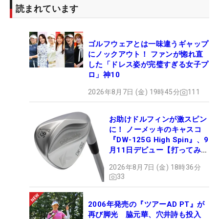
読まれています
対し松山はグリーン手前からのセカンドを寄せてバ
ーディとし13アンダーで並んで最終ホールへ。最終
ホールのティショットは両者ともにフェアウェイ。
ゴルフウェアとは一味違うギャップ
松山は約105ヤードを約5メートルにつけるも、ファ
にノックアウト！ ファンが惚れ直
ウラーは3メートルのチャンスにつけ返す。これを
した「ドレス姿が完璧すぎる女子プ
ロ」神10
共に沈めてトータル14アンダーとしてプレーオフと
なった。
2026年8月7日 (金) 19時45分
111
プレーオフは18番で行われた1ホール目は共にパ
お助けドルフィンが激スピン
ー。2ホール目も18番で共に約3メートルを沈めてバ
に！ ノーメッキのキャスコ
『DW-125G High Spin』、9
ーディ。10番に舞台を移した3ホール目はファウラ
月11日デビュー【打ってみ
ーが約2メートルのパーパットを残すも、これを沈
た】
2026年8月7日 (金) 18時36分
めて4ホール目へ突入した。4ホール目は17番で行わ
33
れ、ここでファウラーがティショットを池に落とし
たのに対し、松山がパーとしてツアー通算2勝目を
2006年発売の『ツアーAD PT』が
達成した。
再び脚光 脇元華、穴井詩も投入