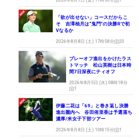
2026年8月7日 (金) 11時30分
1
「欲が出せない」コースだからこ
そ 吉澤柚月は“鬼門”の決勝Rで初
Vなるか
2026年8月8日 (土) 17時58分
20
プレーオフ進出をかけたラス
トマッチ 松山英樹は日本時
間7日深夜にティオフ
2026年8月5日 (水) 08時18分
1
伊藤二花は「69」と巻き返し決勝
進出圏内へ 谷田侑里香は予選落ち
濃厚/米女子下部ツアー
2026年8月8日 (土) 10時15分
1