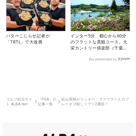
パターこじらせ記者が
インター5分、都心から60分
「TRTL」で大改善
のフラットな美観コース。大
栄カントリー俱楽部（千葉
県）
Recommended by
ゴルフ総合サイ
「PGA」の
松山英樹がリッキー・ファウラーとのプ
ト ALBA Net
記事一覧
レーオフ制しツアー2勝目！