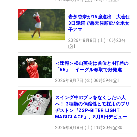
岩永杏奈が16強進出 大会は
3日連続で悪天候順延/全米女
子アマ
2026年8月8日 (土) 10時20分
1
＜速報＞松山英樹は首位と4打差の
「65」 イーグル奪取で好発進
2026年8月7日 (金) 06時59分
1
スイング中のブレをなくしたい人
へ！ 3種類の伸縮性ヒモ採用のブリ
ヂストン『ZSP-BITER LIGHT
MAGICLACE』、8月8日デビュー
2026年8月8日 (土) 11時30分
30