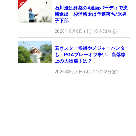
石川遼は終盤の4連続バーディで決
勝進出 杉浦悠太は予選落ち/米男
子下部
2026年8月8日 (土) 10時33分
1
若きスター候補やメジャーハンター
も PGAプレーオフ争い、当落線
上の大物選手は？
2026年8月6日 (木) 14時02分
1