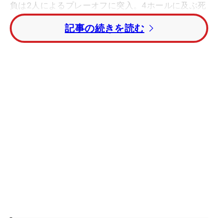
負は2人によるプレーオフに突入。4ホールに及ぶ死
闘を制しツアー2勝目を達成した。
記事の続きを読む
リー、ファウラーとの最終日最終組で出た松山はス
タートの1番でグリーン右サイドから約4メートルを
パターで沈めてバーディで立ち上がる幸先の良いス
タート。しかし、その後は追撃の足が止まる。首位
スタートのリーがスコアを落としたため首位タイに
並ぶも、チャンスを思うように決めきれない展開。
13番パー5でようやく3打目を2.5メートルにつけて
バーディを奪ったが、10番、13番、15番とバーデ
ィを奪ったファウラーにリードを許して終盤を迎え
た。
しかし、終盤にドラマ。17番でファウラーの1オ
ン狙いのティショットはグリーンをオーバーして池
に入るトラブル。ここをボギーとしたファウラーに