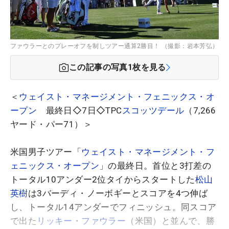
ファウラーとのプレーオフを制しツアー通算2勝目！ （撮影：岩本芳弘）
この記事の写真
1
枚を見る
＜
ウェイスト・マネージメント・フェニックス・オ
ープン
最終日◇7日◇TPC
スコッツデール
（7,266
ヤード・パー71）＞
米国男子ツアー「
ウェイスト・マネージメント・フ
ェニックス・オープン
」の最終日。首位と3打差の
トータル10アンダー2位タイからスタートした
松山
英樹
は3バーディ・ノーボギーとスコアを4つ伸ば
し、トータル14アンダーでフィニッシュ。同スコア
で出た
リッキー・ファウラー
（米国）と並んで、勝