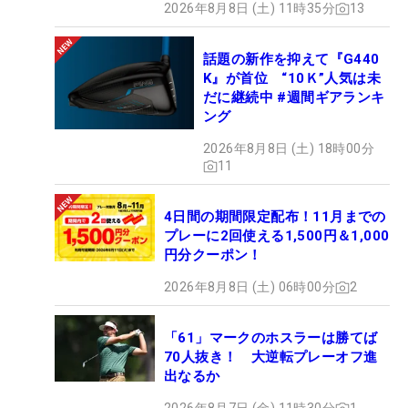
2026年8月8日 (土) 11時35分
13
話題の新作を抑えて『G440
K』が首位 “10Ｋ”人気は未
だに継続中 #週間ギアランキ
ング
2026年8月8日 (土) 18時00分
11
4日間の期間限定配布！11月までの
プレーに2回使える1,500円＆1,000
円分クーポン！
2026年8月8日 (土) 06時00分
2
「61」マークのホスラーは勝てば
70人抜き！ 大逆転プレーオフ進
出なるか