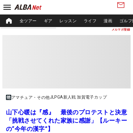
全ツアー
ギア
レッスン
ライフ
漫画
ゴルフ
メルマガ登録
JLPGA新人戦 加賀電子カップ
アマチュア・その他
山下心暖は『感』 最後のプロテストと決意
「挑戦させてくれた家族に感謝」【ルーキー
の“今年の漢字”】