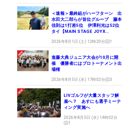
＜速報＞最終組がハーフターン 出
水田大二郎らが首位グループ 藤本
佳則は1打差5位 伊澤利光は52位
タイ【MAIN STAGE JOYX
OPEN】
2026年8月1日 (土) 12時20分
1
進藤大典ジュニア大会が10月に開
催 優勝者にはプロトーナメント出
場権
2026年8月5日 (水) 17時02分
3
LIVゴルフが大量スタッフ解
雇へ？ あすにも選手ミーテ
ィング実施へ
2026年8月5日 (水) 14時02分
1