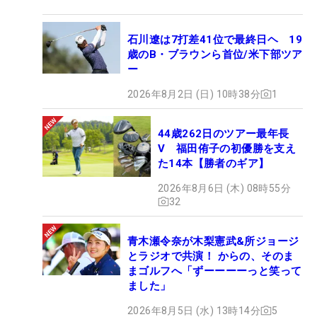
石川遼は7打差41位で最終日ヘ 19
歳のB・ブラウンら首位/米下部ツア
ー
2026年8月2日 (日) 10時38分
1
44歳262日のツアー最年長
V 福田侑子の初優勝を支え
た14本【勝者のギア】
2026年8月6日 (木) 08時55分
32
青木瀬令奈が木梨憲武&所ジョージ
とラジオで共演！ からの、そのま
まゴルフへ「ずーーーーっと笑って
ました」
2026年8月5日 (水) 13時14分
5