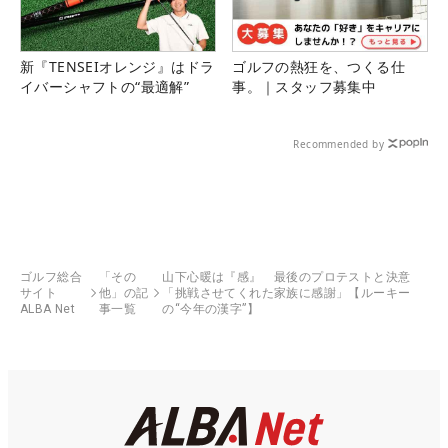
新『TENSEIオレンジ』はドラ
ゴルフの熱狂を、つくる仕
イバーシャフトの“最適解”
事。｜スタッフ募集中
Recommended by
ゴルフ総合
「その
山下心暖は『感』 最後のプロテストと決意
サイト
他」の記
「挑戦させてくれた家族に感謝」【ルーキー
ALBA Net
事一覧
の“今年の漢字”】