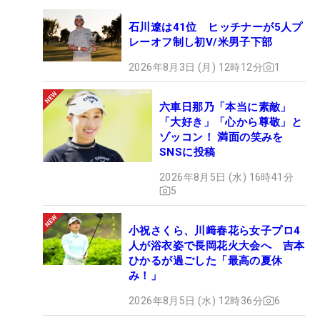
石川遼は41位 ヒッチナーが5人プ
レーオフ制し初V/米男子下部
2026年8月3日 (月) 12時12分
1
六車日那乃「本当に素敵」
「大好き」「心から尊敬」と
ゾッコン！ 満面の笑みを
SNSに投稿
2026年8月5日 (水) 16時41分
5
小祝さくら、川﨑春花ら女子プロ4
人が浴衣姿で長岡花火大会へ 吉本
ひかるが過ごした「最高の夏休
み！」
2026年8月5日 (水) 12時36分
6