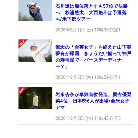
石川遼は順位落とすも57位で決勝
へ 杉浦悠太、大西魁斗は予選落
ち/米下部ツアー
2026年8月1日 (土) 10時38分
1
無念の「全英女子」を終えた山下美
夢有が帰国 きょうだい揃って神戸
の寿司屋で「バースデーディナ
ー？」
2026年8月6日 (木) 10時59分
1
岩永杏奈が単独首位発進、廣吉優梨
菜4位 日本勢6人が出場/全米女子
アマ
2026年8月5日 (水) 11時45分
5