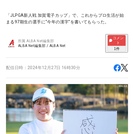
「JLPGA新人戦 加賀電子カップ」で、これからプロ生活が始
まる97期生の選手に“今年の漢字”を書いてもらった。
コメン
所属
ALBA Net編集部
ト
ALBA Net編集部
/
ALBA Net
1
件
配信日時：
2024年12月27日 16時30分