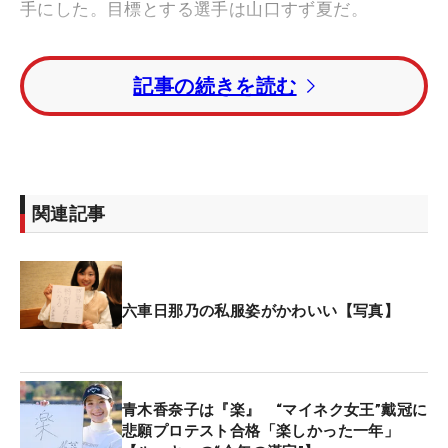
手にした。目標とする選手は山口すず夏だ。
スケッチブックに書かれた漢字は『感』。「去年落
記事の続きを読む
ちて、もう一度挑戦させてくれた家族への感謝が一
番」とその思いを込めた。結果として見事に合格を
果たしたが、今年の挑戦にはある決意があった。
「スポンサーさんもいなくて、フリーでやってきた
関連記事
ので、お金とかで家族に迷惑をかけてしまった。テ
ストは今年で最後にしようかなと思っていた」。覚
悟の挑戦だったと明かす。
六車日那乃の私服姿がかわいい【写真】
さらに、「練習環境は変わらないですが、トレーナ
ーさんをつけてトレーニングして、体のメンテナン
スをしてもらったこと」も合格への近道となった。
青木香奈子は『楽』 “マイネク女王”戴冠に
悲願プロテスト合格「楽しかった一年」
来季のレギュラーツアー出場権をかけて臨んだQTは