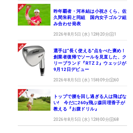
昨年覇者・河本結は小祝さくら、佐
久間朱莉と同組 国内女子ゴルフ組
み合わせ発表
2026年8月5日 (水) 12時20分
1
選手は“長く使える”点をべた褒め！
創業者復帰でソールを見直した、ク
リーブランド『RTZ 2』ウェッジが
9月12日デビュー
2026年8月5日 (水) 15時09分
60
トップで腰を回し過ぎる人は飛ばな
い! 今だに260y飛ぶ森田理香子が
教える『お腹ドリル』
2026年8月5日 (水) 12時00分
68