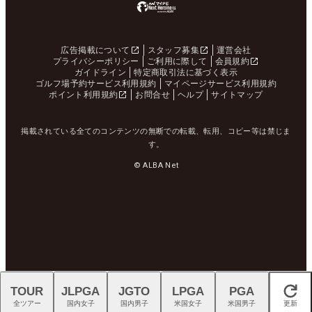
広告掲載について
スタッフ募集
運営会社
プライバシーポリシー
ご利用に際して
会員規約
ガイドライン
特定商取引法に基づく表示
ゴルフ場予約サービス利用規約
マイページサービス利用規約
ポイント利用規約
お問合せ
ヘルプ
サイトマップ
掲載されている全てのコンテンツの無断での転載、転用、コピー等は禁じま
す。
© ALBA Net
TOUR
JLPGA
JGTO
LPGA
PGA
閉じる
全ツアー
国内女子
国内男子
米国女子
米国男子
更新