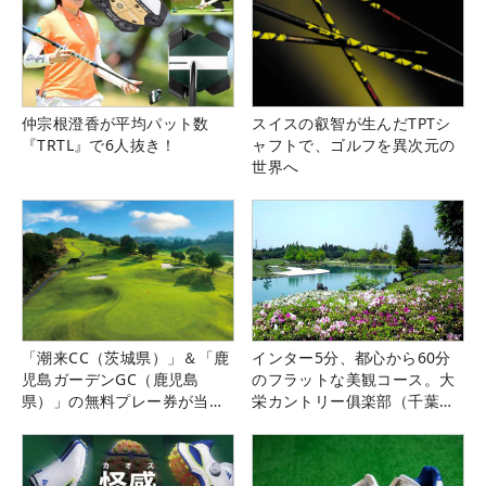
仲宗根澄香が平均パット数
スイスの叡智が生んだTPTシ
『TRTL』で6人抜き！
ャフトで、ゴルフを異次元の
世界へ
「潮来CC（茨城県）」＆「鹿
インター5分、都心から60分
児島ガーデンGC（鹿児島
のフラットな美観コース。大
県）」の無料プレー券が当た
栄カントリー俱楽部（千葉
る！！
県）