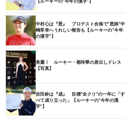
【ルーキーの“今年の漢字”】
ファーストステージで敗退。しかし、枠が一つ空い
たことから「ファイナルQT」に出場することができ
た。ただ、「運は良かったですが…モノにできなか
中村心は『恩』 プロテスト合格で“恩師”中
った」と話すように、巡ってきた好機を生かすこと
嶋常幸へうれしい報告も【ルーキーの“今年
の漢字”】
ができず結果は68位。レギュラーツアー前半戦の出
場権獲得には至らなかった。
来季は下部のステップ・アップ・ツアーから“下剋
美麗！ ルーキー・都玲華の肩出しドレス
【写真】
上”を目指すことになる。プロテスト、QT、新人戦
と目まぐるしい1カ月間を走り抜けた山下。これま
で支えてくれた家族への感謝を胸に、プロゴルファ
ーとしての挑戦が始まる。
吉田鈴は『成』 目標“全クリ”の一年に「す
べて成り立った」【ルーキーの“今年の漢
字”】