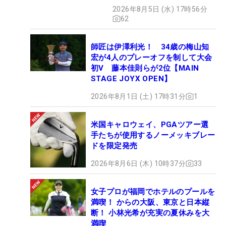
2026年8月5日 (水) 17時56分
62
師匠は伊澤利光！ 34歳の梅山知
宏が4人のプレーオフを制して大会
初V 藤本佳則らが2位【MAIN
STAGE JOYX OPEN】
2026年8月1日 (土) 17時31分
1
米国キャロウェイ、PGAツアー選
手たちが使用するノーメッキブレー
ドを限定発売
2026年8月6日 (木) 10時37分
33
女子プロが福岡でホテルのプールを
満喫！ からの大阪、東京と日本縦
断！ 小林光希が充実の夏休みを大
満喫