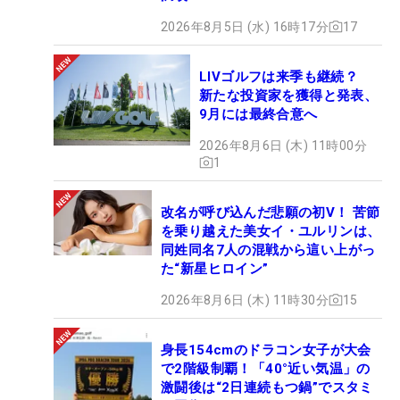
2026年8月5日 (水) 16時17分
17
LIVゴルフは来季も継続？
新たな投資家を獲得と発表、
9月には最終合意へ
2026年8月6日 (木) 11時00分
1
改名が呼び込んだ悲願の初V！ 苦節
を乗り越えた美女イ・ユルリンは、
同姓同名7人の混戦から這い上がっ
た“新星ヒロイン”
2026年8月6日 (木) 11時30分
15
身長154cmのドラコン女子が大会
で2階級制覇！「40°近い気温」の
激闘後は“2日連続もつ鍋”でスタミ