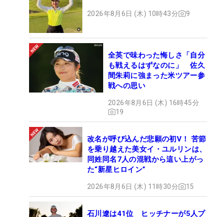
2026年8月6日 (木) 10時43分
9
全英で味わった悔しさ「自分
も戦えるはずなのに」 佐久
間朱莉に強まった米ツアー参
戦への思い
2026年8月6日 (木) 16時45分
19
改名が呼び込んだ悲願の初V！ 苦節
を乗り越えた美女イ・ユルリンは、
同姓同名7人の混戦から這い上がっ
た“新星ヒロイン”
2026年8月6日 (木) 11時30分
15
石川遼は41位 ヒッチナーが5人プ