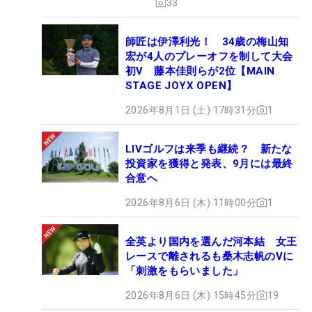
33
師匠は伊澤利光！ 34歳の梅山知
宏が4人のプレーオフを制して大会
初V 藤本佳則らが2位【MAIN
STAGE JOYX OPEN】
2026年8月1日 (土) 17時31分
1
LIVゴルフは来季も継続？ 新たな
投資家を獲得と発表、9月には最終
合意へ
2026年8月6日 (木) 11時00分
1
全英より国内を選んだ河本結 女王
レースで離されるも桑木志帆のVに
「刺激をもらいました」
2026年8月6日 (木) 15時45分
19