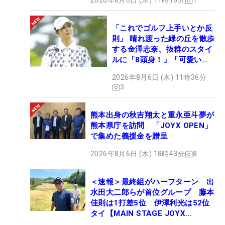
2026年8月6日 (木) 11時18分
1
「これでゴルフ上手いとか反
則」 晴れ渡った緑の丘を散歩
する金澤志奈、抜群のスタイ
ルに「8頭身！」「可愛いに
も程がある」
2026年8月6日 (木) 11時36分
3
熊本出身の秋吉翔太と重永亜斗夢が
熊本県庁を訪問 「JOYX OPEN」
で集めた義援金を贈呈
2026年8月6日 (木) 18時43分
8
＜速報＞最終組がハーフターン 出
水田大二郎らが首位グループ 藤本
佳則は1打差5位 伊澤利光は52位
タイ【MAIN STAGE JOYX
OPEN】