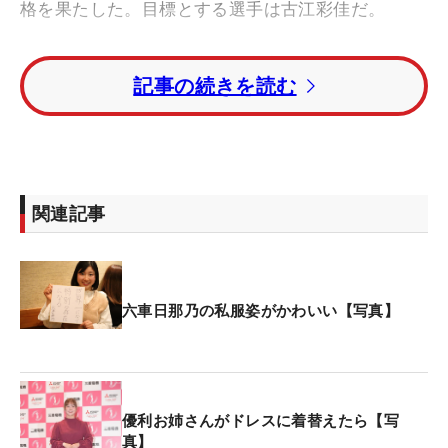
格を果たした。目標とする選手は古江彩佳だ。
スケッチブックに書き出した漢字は『成』。「すご
記事の続きを読む
く良かったです。レギュラーツアーでトップ10入
り、プロテスト合格、QT通過と目標を立てていまし
たが、今年は『すべて成り立ったな』と感じていま
す」と振り返った。
関連記事
今季はレギュラーツアーに8試合出場。7月の「大東
建託・いい部屋ネットレディス」で自身初のトップ
10入りを果たすと、プロテストにも合格した。「フ
ァイナルQT」で36位に入り、ボーダーライン上な
六車日那乃の私服姿がかわいい【写真】
がらも突破。次々に目標を達成し、充実した一年と
なった。
来季は本格的にレギュラーツアー参戦となるが「今
優利お姉さんがドレスに着替えたら【写
までアマチュアで出させてもらって、回ったコース
真】