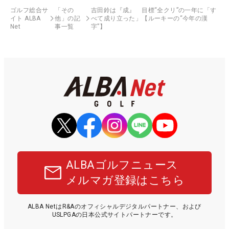
ゴルフ総合サ
「その
吉田鈴は『成』 目標“全クリ”の一年に「す
イト ALBA
他」の記
べて成り立った」【ルーキーの“今年の漢
Net
事一覧
字”】
ALBAゴルフニュース
メルマガ登録はこちら
ALBA NetはR&Aのオフィシャルデジタルパートナー、および
USLPGAの日本公式サイトパートナーです。