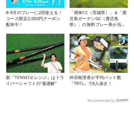
8-9月のプレーに2回使える！
「潮来CC（茨城県）」＆「鹿
コース限定2,000円クーポン
児島ガーデンGC（鹿児島
配布中！
県）」の無料プレー券が当た
る！！
新『TENSEIオレンジ』はドラ
仲宗根澄香が平均パット数
イバーシャフトの“最適解”
『TRTL』で6人抜き！
Recommended by