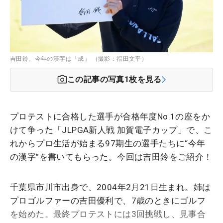
吉田鈴、今年の漢字は「成」 （撮影：福田文平）
この記事の写真
1
枚を見る
プロテストに合格した選手が合格年度No.1の座をか
けて争った「JLPGA新人戦 加賀電子カップ」で、こ
れからプロ生活が始まる97期生の選手たちに“今年
の漢字”を書いてもらった。今回は吉田鈴をご紹介！
千葉県市川市出身で、2004年2月21日生まれ。姉は
プロゴルファーの吉田優利で、7歳のときにゴルフ
を始めた。最終プロテストには3回挑戦し、見事合