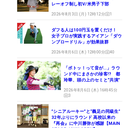
レーオフ制し初V/米男子下部
2026年8月3日 (月) 12時12分
1
ダフる人は100円玉を置くだけ！
女子プロが実践するアイアン「ダウ
ンブロードリル」が効果抜群
2026年8月6日 (木) 12時00分
40
「ボトッ！って音が…」ラウ
ンド中にまさかの珍客!? 都
玲華、頭の上のセミと“共演”
2026年8月6日 (木) 16時45分
3
”シニアルーキー”と“義足の同級生”
32年ぶりにラウンド 高校以来の
『再会』に中川勝弥が感謝【MAIN