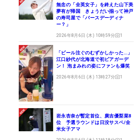
無念の「全英女子」を終えた山下美
夢有が帰国 きょうだい揃って神戸
の寿司屋で「バースデーディナ
ー？」
2026年8月6日 (木) 10時59分
1
「ビール注ぐのむずかしかった…」
江口紗代が北海道で初ビアガーデ
ン！ 泡まみれの姿にファンも爆笑
2026年8月6日 (木) 13時27分
1
岩永杏奈が暫定首位、廣吉優梨菜8
位 予選ラウンドは日没サスペ/全
米女子アマ