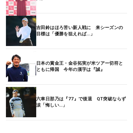
も多いので、そこは経験できている。その回ったこ
とのあるコースで優勝を狙えればと思います」。ア
マチュアで培った経験を存分に生かし、プロとして
吉田鈴はほろ苦い新人戦に 来シーズンの
の飛躍を誓った。
目標は「優勝を狙えれば…」
日本の賞金王・金谷拓実が米ツアー切符と
ともに帰国 今年の漢字は『誠』
六車日那乃は『77』で後退 QT突破ならず
涙「悔しい…」