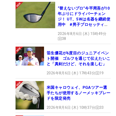
“替えないプロ”今平周吾が10
年ぶりにドライバーチェン
ジ！ UT、5Wは名器を継続使
用中 #男子プロセッティン
グ
2026年8月6日 (木) 15時49分
38
笹生優花が6度目のジュニアイベン
ト開催 ゴルフを通じて伝えたいこ
と「真剣だけど、それを楽しむ」
2026年8月6日 (木) 17時43分
19
米国キャロウェイ、PGAツアー選
手たちが使用するノーメッキブレー
ドを限定発売
2026年8月6日 (木) 10時37分
33