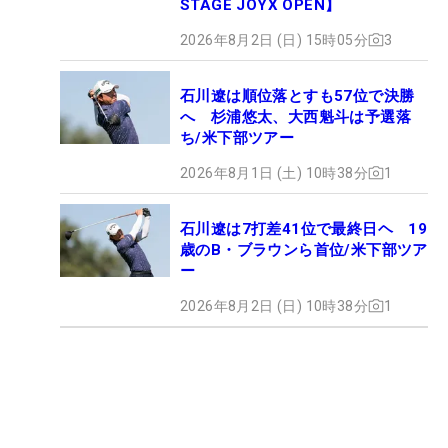
STAGE JOYX OPEN】
2026年8月2日 (日) 15時05分
3
石川遼は順位落とすも57位で決勝
へ 杉浦悠太、大西魁斗は予選落
ち/米下部ツアー
2026年8月1日 (土) 10時38分
1
石川遼は7打差41位で最終日ヘ 19
歳のB・ブラウンら首位/米下部ツア
ー
2026年8月2日 (日) 10時38分
1