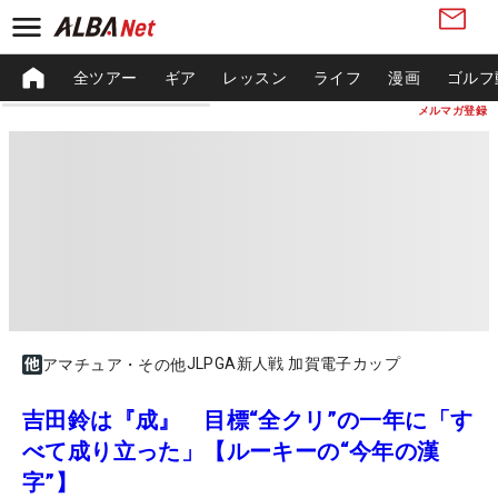
全ツアー
ギア
レッスン
ライフ
漫画
ゴルフ
メルマガ登録
JLPGA新人戦 加賀電子カップ
アマチュア・その他
吉田鈴は『成』 目標“全クリ”の一年に「す
べて成り立った」【ルーキーの“今年の漢
字”】