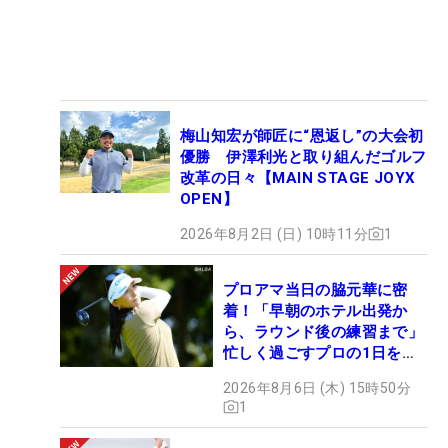
梅山知宏が師匠に“恩返し”の大会初
優勝 伊澤利光と取り組んだゴルフ
改革の日々【MAIN STAGE JOYX
OPEN】
2026年8月2日 (日) 10時11分
1
プロアマ当日の脇元華に密
着！「早朝のホテル出発か
ら、ラウンド後の練習まで」
忙しく過ごすプロの1日を公
開
2026年8月6日 (木) 15時50分
1