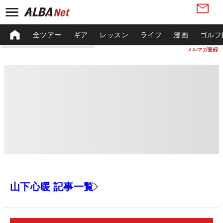
全ツアー
ギア
レッスン
ライフ
漫画
ゴルフ
メルマガ登録
山下心暖 記事一覧