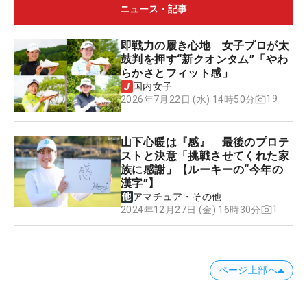
ニュース・記事
即戦力の履き心地 女子プロが太
鼓判を押す“新クオンタム”「やわ
らかさとフィット感」
国内女子
19
2026年7月22日 (水) 14時50分
山下心暖は『感』 最後のプロテ
ストと決意「挑戦させてくれた家
族に感謝」【ルーキーの“今年の
漢字”】
アマチュア・その他
1
2024年12月27日 (金) 16時30分
ページ上部へ