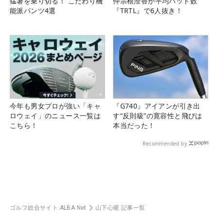
猛暑を乗り切る！ こだわり機
仲宗根澄香が平均パット数
能派パンツ4選
『TRTL』で6人抜き！
今年も男女プロが強い「キャ
『G740』アイアンが引き出
ロウェイ」のニュース一覧は
す“反則級”の寛容性と飛びは
こちら！
本当だった！
Recommended by
ゴルフ総合サイト ALBA Net
山下心暖 記事一覧