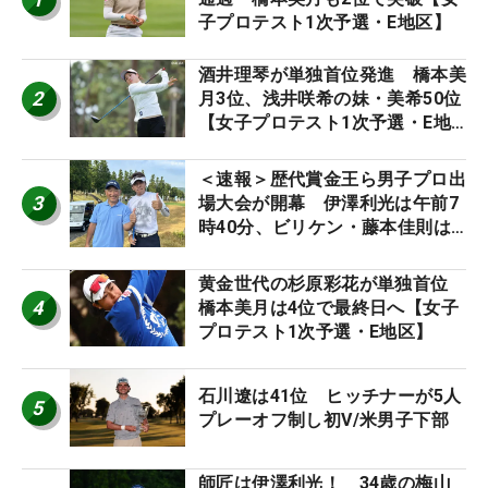
子プロテスト1次予選・E地区】
酒井理琴が単独首位発進 橋本美
2
月3位、浅井咲希の妹・美希50位
【女子プロテスト1次予選・E地
区】
＜速報＞歴代賞金王ら男子プロ出
3
場大会が開幕 伊澤利光は午前7
時40分、ビリケン・藤本佳則は
午前9時30分にティオフ【MAIN
STAGE JOYX OPEN】
黄金世代の杉原彩花が単独首位
4
橋本美月は4位で最終日へ【女子
プロテスト1次予選・E地区】
石川遼は41位 ヒッチナーが5人
5
プレーオフ制し初V/米男子下部
師匠は伊澤利光！ 34歳の梅山