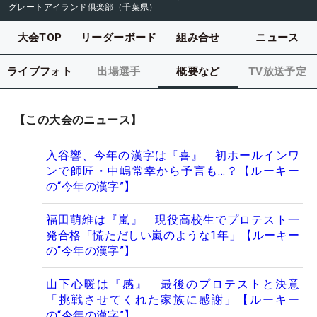
グレートアイランド倶楽部（千葉県）
大会TOP
リーダーボード
組み合せ
ニュース
ライブフォト
出場選手
概要など
TV放送予定
【この大会のニュース】
入谷響、今年の漢字は『喜』 初ホールインワ
ンで師匠・中嶋常幸から予言も…？【ルーキー
の“今年の漢字”】
福田萌維は『嵐』 現役高校生でプロテスト一
発合格「慌ただしい嵐のような1年」【ルーキー
の“今年の漢字”】
山下心暖は『感』 最後のプロテストと決意
「挑戦させてくれた家族に感謝」【ルーキー
の“今年の漢字”】