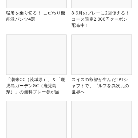
猛暑を乗り切る！ こだわり機
8-9月のプレーに2回使える！
能派パンツ4選
コース限定2,000円クーポン
配布中！
「潮来CC（茨城県）」＆「鹿
スイスの叡智が生んだTPTシ
児島ガーデンGC（鹿児島
ャフトで、ゴルフを異次元の
県）」の無料プレー券が当た
世界へ
る！！