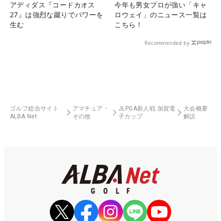
アディダス『コードカオス
今年も男女プロが強い「キャ
27』は強烈な蹴りでパワーを
ロウェイ」のニュース一覧は
生む
こちら！
Recommended by
ゴルフ総合サイト
アマチュア・
JLPGA新人戦 加賀電
大会概要
ALBA Net
その他
子カップ
解説