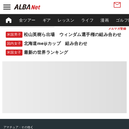
全ツアー
ギア
レッスン
ライフ
漫画
ゴルフ
メルマガ登録
松山英樹ら出場 ウィンダム選手権の組み合わせ
米国男子
北海道meijiカップ 組み合わせ
国内女子
最新の世界ランキング
米国女子
アマチュア・その他