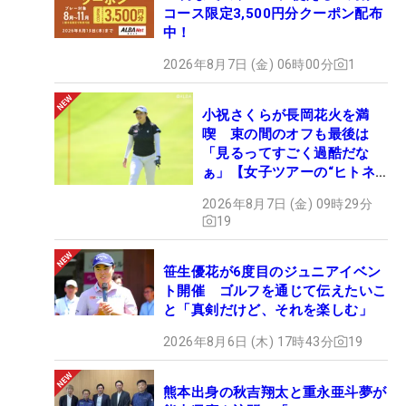
コース限定3,500円分クーポン配布
中！
2026年8月7日 (金) 06時00分
1
小祝さくらが長岡花火を満
喫 束の間のオフも最後は
「見るってすごく過酷だな
ぁ」【女子ツアーの“ヒトネ
タ”】
2026年8月7日 (金) 09時29分
19
笹生優花が6度目のジュニアイベン
ト開催 ゴルフを通じて伝えたいこ
と「真剣だけど、それを楽しむ」
2026年8月6日 (木) 17時43分
19
熊本出身の秋吉翔太と重永亜斗夢が