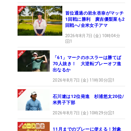
首位通過の岩永杏奈がマッチ
1回戦に勝利 廣吉優梨菜も2
回戦へ/全米女子アマ
2026年8月7日 (金) 10時04分
1
「61」マークのホスラーは勝てば
70人抜き！ 大逆転プレーオフ進
出なるか
2026年8月7日 (金) 11時30分
1
石川遼は12位発進 杉浦悠太20位/
米男子下部
2026年8月7日 (金) 10時29分
1
11月までのプレーに使える！対象