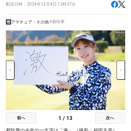
配信日時：
2024年12月4日 12時37分
#
都玲華
アマチュア・その他
1
/
13
前へ
次へ
都玲華の今年の一文字は「激」 （撮影：福田文平）