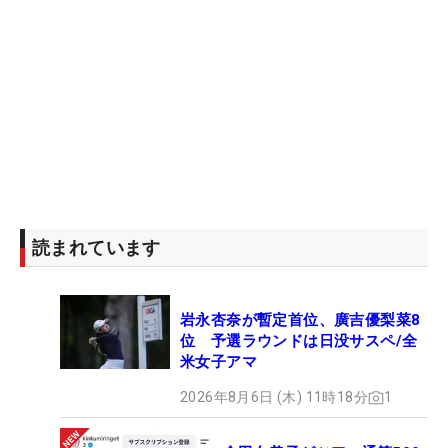
読まれています
岩永杏奈が暫定首位、廣吉優梨菜8
位 予選ラウンドは日没サスペ/全
米女子アマ
2026年8月6日 (木) 11時18分
1