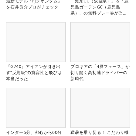
最新モデル『FJクオンタム』
「潮来CC（茨城県）」＆「鹿
を石井良介プロがチェック
児島ガーデンGC（鹿児島
県）」の無料プレー券が当た
る！！
『G740』アイアンが引き出
プロギアの「4層フェース」が
す“反則級”の寛容性と飛びは
切り開く高初速ドライバーの
本当だった！
新時代
インター5分、都心から60分
猛暑を乗り切る！ こだわり機