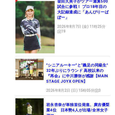
金田久美子がツアー通算500
試合に参戦！ プロ18年目の
大記録達成に「あんびりーば
ぼー」
2026年8月7日 (金) 11時25分
19
”シニアルーキー”と“義足の同級生”
32年ぶりにラウンド 高校以来の
『再会』に中川勝弥が感謝【MAIN
STAGE JOYX OPEN】
2026年8月2日 (日) 15時05分
3
岩永杏奈が単独首位発進、廣吉優梨
菜4位 日本勢6人が出場/全米女子