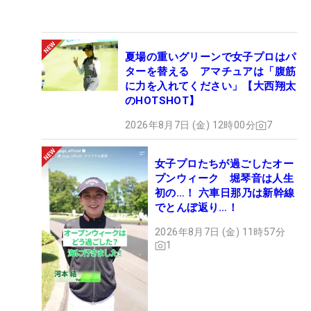
夏場の重いグリーンで女子プロはパ
ターを替える アマチュアは「腹筋
に力を入れてください」【大西翔太
のHOTSHOT】
2026年8月7日 (金) 12時00分
7
女子プロたちが過ごしたオー
プンウィーク 堀琴音は人生
初の…！ 六車日那乃は新幹線
でとんぼ返り…！
2026年8月7日 (金) 11時57分
1