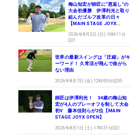
梅山知宏が師匠に“恩返し”の
大会初優勝 伊澤利光と取り
組んだゴルフ改革の日々
【MAIN STAGE JOYX
OPEN】
2026年8月2日 (日) 10時11分
1
世界の最新スイングは「圧縮」がキ
ーワード！ 久常涼が飛んで曲がら
ない理由
2026年8月7日 (金) 12時00分
35
師匠は伊澤利光！ 34歳の梅山知
宏が4人のプレーオフを制して大会
初V 藤本佳則らが2位【MAIN
STAGE JOYX OPEN】
2026年8月1日 (土) 17時31分
1