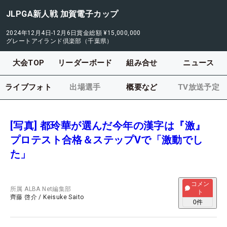
JLPGA新人戦 加賀電子カップ
2024年12月4日-12月6日
賞金総額
¥15,000,000
グレートアイランド倶楽部（千葉県）
大会TOP
リーダーボード
組み合せ
ニュース
ライブフォト
出場選手
概要など
TV放送予定
[写真] 都玲華が選んだ今年の漢字は『激』
プロテスト合格＆ステップVで「激動でし
た」
コメン
所属
ALBA Net編集部
ト
齊藤 啓介
/
Keisuke Saito
0
件