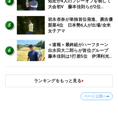
4
知宏が4人のプレーオフを制して
大会初V 藤本佳則らが2位
【MAIN STAGE JOYX OPEN】
岩永杏奈が単独首位発進、廣吉優
5
梨菜4位 日本勢6人が出場/全米
女子アマ
＜速報＞最終組がハーフターン
6
出水田大二郎らが首位グループ
藤本佳則は1打差5位 伊澤利光
は52位タイ【MAIN STAGE
JOYX OPEN】
ランキングをもっと見る
ページ上部へ