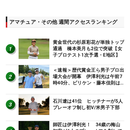
アマチュア・その他 週間アクセスランキング
黄金世代の杉原彩花が単独トップ
1
通過 橋本美月も2位で突破【女
子プロテスト1次予選・E地区】
＜速報＞歴代賞金王ら男子プロ出
2
場大会が開幕 伊澤利光は午前7
時40分、ビリケン・藤本佳則は
午前9時30分にティオフ【MAIN
STAGE JOYX OPEN】
石川遼は41位 ヒッチナーが5人
3
プレーオフ制し初V/米男子下部
師匠は伊澤利光！ 34歳の梅山