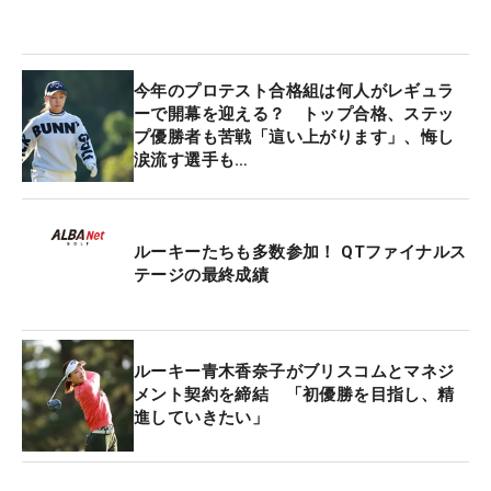
今年のプロテスト合格組は何人がレギュラ
ーで開幕を迎える？ トップ合格、ステッ
プ優勝者も苦戦「這い上がります」、悔し
涙流す選手も…
ルーキーたちも多数参加！ QTファイナルス
テージの最終成績
ルーキー青木香奈子がブリスコムとマネジ
メント契約を締結 「初優勝を目指し、精
進していきたい」