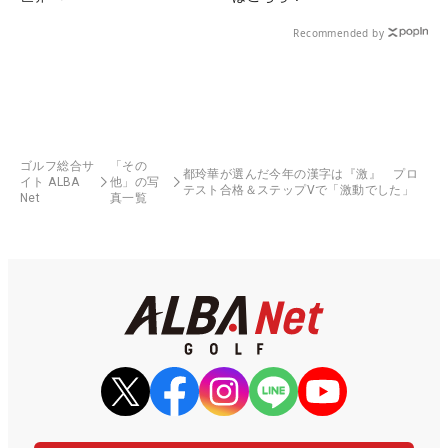
Recommended by
ゴルフ総合サ
「その
都玲華が選んだ今年の漢字は『激』 プロ
イト ALBA
他」の写
テスト合格＆ステップVで「激動でした」
Net
真一覧