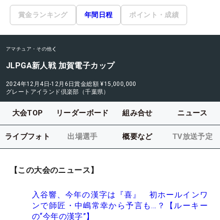
賞金ランキング
年間日程
ポイント・成績
アマチュア・その他
JLPGA新人戦 加賀電子カップ
2024年12月4日-12月6日
賞金総額
¥15,000,000
グレートアイランド倶楽部（千葉県）
大会TOP
リーダーボード
組み合せ
ニュース
ライブフォト
出場選手
概要など
TV放送予定
【この大会のニュース】
入谷響、今年の漢字は『喜』 初ホールインワ
ンで師匠・中嶋常幸から予言も…？【ルーキー
の“今年の漢字”】