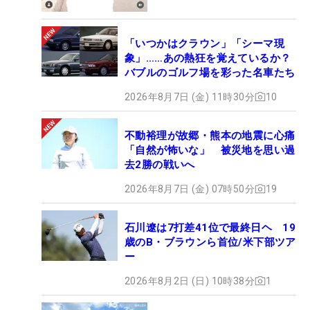
「いつかはクラウン」「シーマ現
象」……あの熱狂を覚えているか？
バブルのゴルフ場を彩った名車たち
2026年8月7日 (金) 11時30分
10
不動裕理が故郷・熊本の地震に心痛
「自然が怖いな」 被災地を思い過
去2勝の戦いへ
2026年8月7日 (金) 07時50分
19
石川遼は7打差41位で最終日ヘ 19
歳のB・ブラウンら首位/米下部ツア
ー
2026年8月2日 (日) 10時38分
1