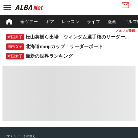
全ツアー
ギア
レッスン
ライフ
漫画
ゴルフ
メルマガ登録
松山英樹ら出場 ウィンダム選手権のリーダーボード
米国男子
北海道meijiカップ リーダーボード
国内女子
最新の世界ランキング
米国女子
アマチュア・その他