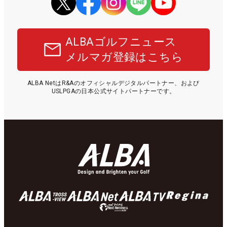
ALBAゴルフニュース
メルマガ登録はこちら
ALBA NetはR&Aのオフィシャルデジタルパートナー、および
USLPGAの日本公式サイトパートナーです。