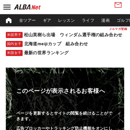
全ツアー
ギア
レッスン
ライフ
漫画
ゴルフ
メルマガ登録
松山英樹ら出場 ウィンダム選手権の組み合わせ
米国男子
北海道meijiカップ 組み合わせ
国内女子
最新の世界ランキング
米国女子
このページが表示されるお客様へ
ページを更新するとサイトの閲覧を続けることがで
きます。
広告ブロッカーやトラッキング防止機能をオンにし