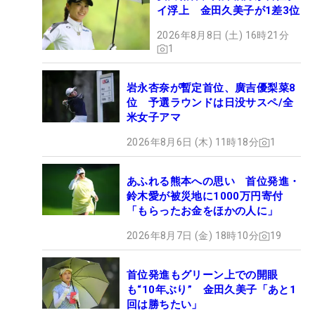
イ浮上 金田久美子が1差3位
2026年8月8日 (土) 16時21分
1
岩永杏奈が暫定首位、廣吉優梨菜8
位 予選ラウンドは日没サスペ/全
米女子アマ
2026年8月6日 (木) 11時18分
1
あふれる熊本への思い 首位発進・
鈴木愛が被災地に1000万円寄付
「もらったお金をほかの人に」
2026年8月7日 (金) 18時10分
19
首位発進もグリーン上での開眼
も“10年ぶり” 金田久美子「あと1
回は勝ちたい」