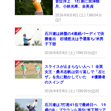
首位浮上 1打差に吉澤柚
月、小林光希、全美貞
2026年8月8日 (土) 13時04分
1
石川遼は終盤の4連続バーディで決
勝進出 杉浦悠太は予選落ち/米男
子下部
2026年8月8日 (土) 10時33分
1
スライスが止まらない人へ！ 全英
女王・桑木志帆は切り返しで「左ヒ
ザ」を先に動かしていた #優勝者
のスイング
2026年8月8日 (土) 12時00分
32
石川遼は7打差41位で最終日ヘ 19
歳のB・ブラウンら首位/米下部ツア