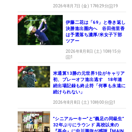
2026年8月7日 (金) 17時29分
19
伊藤二花は「69」と巻き返し
決勝進出圏内へ 谷田侑里香
は予選落ち濃厚/米女子下部
ツアー
2026年8月8日 (土) 10時15分
1
米通算13勝の元世界1位がキャリア
初、プレーオフ進出逃す 18年連
続出場記録も終止符「何事も永遠に
続けられない」
2026年8月8日 (土) 10時00分
1
”シニアルーキー”と“義足の同級生”
32年ぶりにラウンド 高校以来の
『再会』に中川勝弥が感謝【MAIN