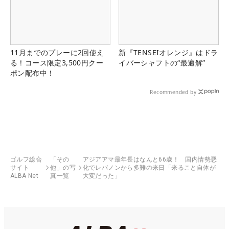
11月までのプレーに2回使え
新『TENSEIオレンジ』はドラ
る！コース限定3,500円クー
イバーシャフトの“最適解”
ポン配布中！
Recommended by
ゴルフ総合
「その
アジアアマ最年長はなんと66歳！ 国内情勢悪
サイト
他」の写
化でレバノンから多難の来日「来ること自体が
ALBA Net
真一覧
大変だった」