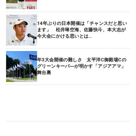
14年ぶりの日本開催は「チャンスだと思い
ます」 松井琳空海、佐藤快斗、本大志が
今大会にかける思いとは…
年3大会開催の難しさ 太平洋C御殿場Cの
グリーンキーパ―が明かす「アジアアマ」
舞台裏