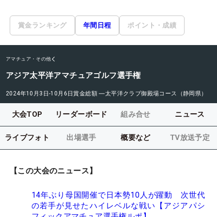
賞金ランキング
年間日程
ポイント・成績
アマチュア・その他
アジア太平洋アマチュアゴルフ選手権
2024年10月3日-10月6日
賞金総額
―
太平洋クラブ御殿場コース（静岡県）
大会TOP
リーダーボード
組み合せ
ニュース
ライブフォト
出場選手
概要など
TV放送予定
【この大会のニュース】
14年ぶり母国開催で日本勢10人が躍動 次世代
の若手が見せたハイレベルな戦い【アジアパシ
フィックアマチュア選手権ルポ】