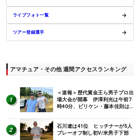
→
ライブフォト一覧
→
ツアー登録選手
アマチュア・その他 週間アクセスランキング
＜速報＞歴代賞金王ら男子プロ出
1
場大会が開幕 伊澤利光は午前7
時40分、ビリケン・藤本佳則は
午前9時30分にティオフ【MAIN
STAGE JOYX OPEN】
石川遼は41位 ヒッチナーが5人
2
プレーオフ制し初V/米男子下部