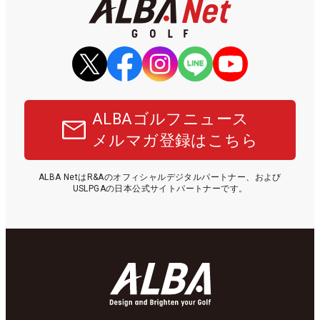
ALBAゴルフニュース
メルマガ登録はこちら
ALBA NetはR&Aのオフィシャルデジタルパートナー、および
USLPGAの日本公式サイトパートナーです。