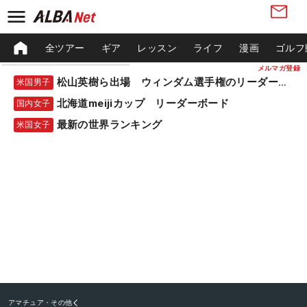
全ツアー
ギア
レッスン
ライフ
漫画
ゴルフ
メルマガ登録
松山英樹ら出場 ウィンダム選手権のリーダーボード
米国男子
北海道meijiカップ リーダーボード
国内女子
最新の世界ランキング
米国女子
アマチュア・その他