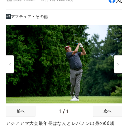
アマチュア・その他
1
/
1
前へ
次へ
アジアアマ大会最年長はなんとレバノン出身の66歳