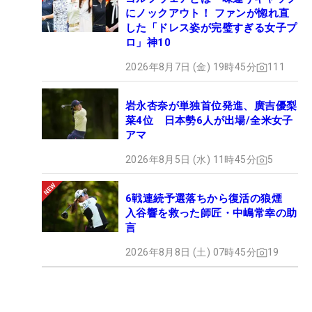
にノックアウト！ ファンが惚れ直
した「ドレス姿が完璧すぎる女子プ
ロ」神10
2026年8月7日 (金) 19時45分
111
岩永杏奈が単独首位発進、廣吉優梨
菜4位 日本勢6人が出場/全米女子
アマ
2026年8月5日 (水) 11時45分
5
6戦連続予選落ちから復活の狼煙
入谷響を救った師匠・中嶋常幸の助
言
2026年8月8日 (土) 07時45分
19