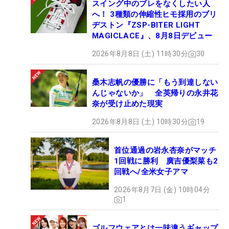
スイング中のブレをなくしたい人
へ！ 3種類の伸縮性ヒモ採用のブリ
ヂストン『ZSP-BITER LIGHT
MAGICLACE』、8月8日デビュー
2026年8月8日 (土) 11時30分
30
桑木志帆の優勝に「もう到達しない
んじゃないか」 全英帰りの永井花
奈が受け止めた現実
2026年8月8日 (土) 10時30分
19
首位通過の岩永杏奈がマッチ
1回戦に勝利 廣吉優梨菜も2
回戦へ/全米女子アマ
2026年8月7日 (金) 10時04分
1
ゴルフウェアとは一味違うギャップ