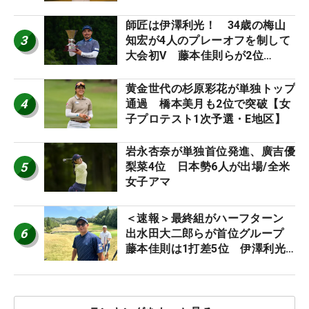
師匠は伊澤利光！ 34歳の梅山
3
知宏が4人のプレーオフを制して
大会初V 藤本佳則らが2位
【MAIN STAGE JOYX OPEN】
黄金世代の杉原彩花が単独トップ
4
通過 橋本美月も2位で突破【女
子プロテスト1次予選・E地区】
岩永杏奈が単独首位発進、廣吉優
5
梨菜4位 日本勢6人が出場/全米
女子アマ
＜速報＞最終組がハーフターン
6
出水田大二郎らが首位グループ
藤本佳則は1打差5位 伊澤利光
は52位タイ【MAIN STAGE
JOYX OPEN】