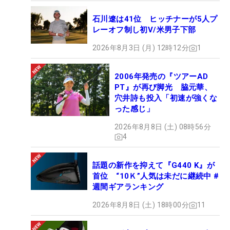
石川遼は41位 ヒッチナーが5人プ
レーオフ制し初V/米男子下部
2026年8月3日 (月) 12時12分
1
2006年発売の『ツアーAD
PT』が再び脚光 脇元華、
穴井詩も投入「初速が強くな
った感じ」
2026年8月8日 (土) 08時56分
4
話題の新作を抑えて『G440 K』が
首位 “10Ｋ”人気は未だに継続中 #
週間ギアランキング
2026年8月8日 (土) 18時00分
11