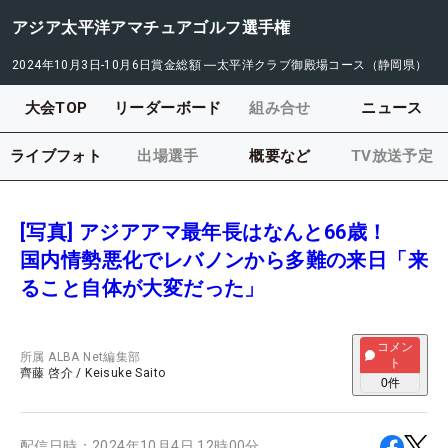
アジア太平洋アマチュアゴルフ選手権
2024年10月3日-10月6日
賞金総額
―
太平洋クラブ御殿場コース（静岡県）
大会TOP
リーダーボード
組み合せ
ニュース
ライブフォト
出場選手
概要など
TV放送予定
[写真] アジアアマ最年長はなんと66歳！
国内情勢悪化でレバノンから多難の来日「来
ること自体が大変だった」
コメン
所属
ALBA Net編集部
ト
齊藤 啓介
/
Keisuke Saito
0
件
配信日時：
2024年10月4日 12時00分