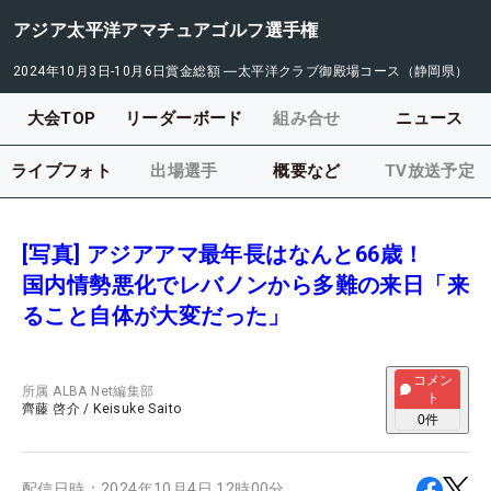
アジア太平洋アマチュアゴルフ選手権
2024年10月3日-10月6日
賞金総額
―
太平洋クラブ御殿場コース（静岡県）
大会TOP
リーダーボード
組み合せ
ニュース
ライブフォト
出場選手
概要など
TV放送予定
[写真] アジアアマ最年長はなんと66歳！
国内情勢悪化でレバノンから多難の来日「来
ること自体が大変だった」
コメン
所属
ALBA Net編集部
ト
齊藤 啓介
/
Keisuke Saito
0
件
配信日時：
2024年10月4日 12時00分