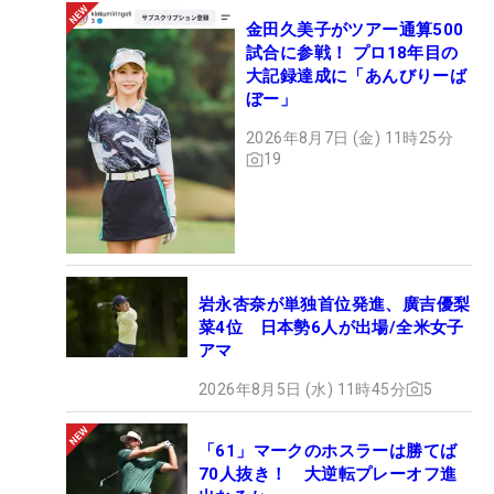
金田久美子がツアー通算500
試合に参戦！ プロ18年目の
大記録達成に「あんびりーば
ぼー」
2026年8月7日 (金) 11時25分
19
岩永杏奈が単独首位発進、廣吉優梨
菜4位 日本勢6人が出場/全米女子
アマ
2026年8月5日 (水) 11時45分
5
「61」マークのホスラーは勝てば
70人抜き！ 大逆転プレーオフ進