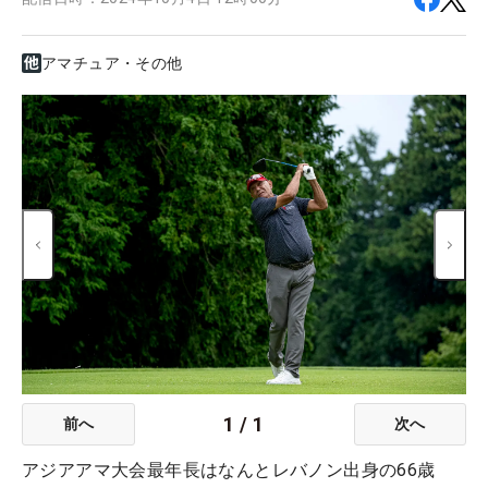
アマチュア・その他
1
/
1
前へ
次へ
アジアアマ大会最年長はなんとレバノン出身の66歳