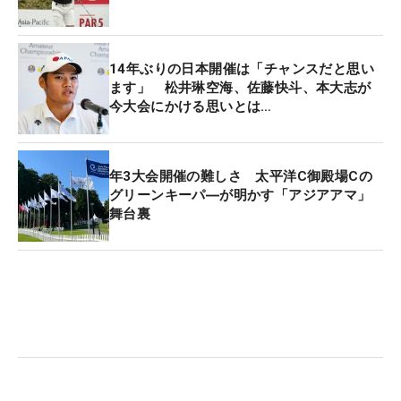
14年ぶりの日本開催は「チャンスだと思い
ます」 松井琳空海、佐藤快斗、本大志が
今大会にかける思いとは…
年3大会開催の難しさ 太平洋C御殿場Cの
グリーンキーパ―が明かす「アジアアマ」
舞台裏