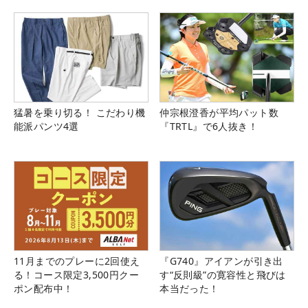
県）
猛暑を乗り切る！ こだわり機
仲宗根澄香が平均パット数
能派パンツ4選
『TRTL』で6人抜き！
11月までのプレーに2回使え
『G740』アイアンが引き出
る！コース限定3,500円クー
す“反則級”の寛容性と飛びは
ポン配布中！
本当だった！