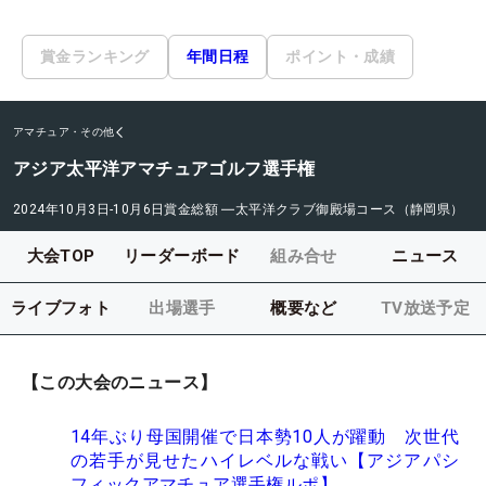
賞金ランキング
年間日程
ポイント・成績
アマチュア・その他
アジア太平洋アマチュアゴルフ選手権
2024年10月3日-10月6日
賞金総額
―
太平洋クラブ御殿場コース（静岡県）
大会TOP
リーダーボード
組み合せ
ニュース
ライブフォト
出場選手
概要など
TV放送予定
【この大会のニュース】
14年ぶり母国開催で日本勢10人が躍動 次世代
の若手が見せたハイレベルな戦い【アジアパシ
フィックアマチュア選手権ルポ】