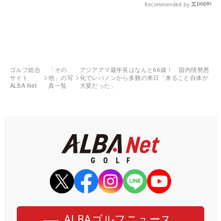
Recommended by
ゴルフ総合
「その
アジアアマ最年長はなんと66歳！ 国内情勢悪
サイト
他」の写
化でレバノンから多難の来日「来ること自体が
ALBA Net
真一覧
大変だった」
ALBAゴルフニュース