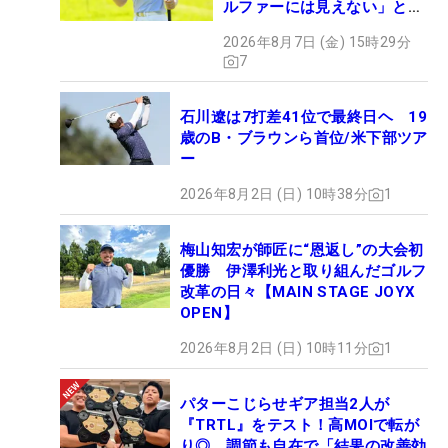
ルファーには見えない」とコ
メント殺到
2026年8月7日 (金) 15時29分
7
石川遼は7打差41位で最終日ヘ 19
歳のB・ブラウンら首位/米下部ツア
ー
2026年8月2日 (日) 10時38分
1
梅山知宏が師匠に“恩返し”の大会初
優勝 伊澤利光と取り組んだゴルフ
改革の日々【MAIN STAGE JOYX
OPEN】
2026年8月2日 (日) 10時11分
1
パターこじらせギア担当2人が
『TRTL』をテスト！高MOIで転が
り◎、調節も自在で「結果の改善効