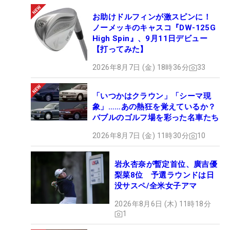
お助けドルフィンが激スピンに！
ノーメッキのキャスコ『DW-125G
High Spin』、9月11日デビュー
【打ってみた】
2026年8月7日 (金) 18時36分
33
「いつかはクラウン」「シーマ現
象」……あの熱狂を覚えているか？
バブルのゴルフ場を彩った名車たち
2026年8月7日 (金) 11時30分
10
岩永杏奈が暫定首位、廣吉優
梨菜8位 予選ラウンドは日
没サスペ/全米女子アマ
2026年8月6日 (木) 11時18分
1