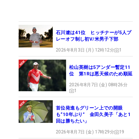
石川遼は41位 ヒッチナーが5人プ
レーオフ制し初V/米男子下部
2026年8月3日 (月) 12時12分
1
松山英樹は5アンダー暫定11
位 第1Rは悪天候のため順延
2026年8月7日 (金) 08時26分
1
首位発進もグリーン上での開眼
も“10年ぶり” 金田久美子「あと1
回は勝ちたい」
2026年8月7日 (金) 17時29分
19