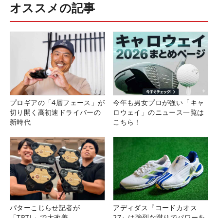
オススメの記事
プロギアの「4層フェース」が
今年も男女プロが強い「キャ
切り開く高初速ドライバーの
ロウェイ」のニュース一覧は
新時代
こちら！
パターこじらせ記者が
アディダス『コードカオス
「TRTL」で大改善
27』は強烈な蹴りでパワーを