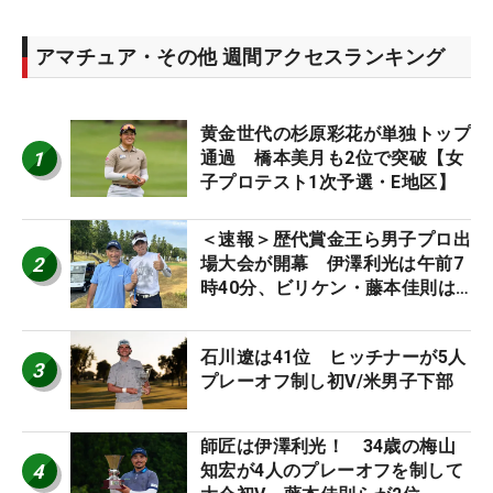
アマチュア・その他 週間アクセスランキング
黄金世代の杉原彩花が単独トップ
1
通過 橋本美月も2位で突破【女
子プロテスト1次予選・E地区】
＜速報＞歴代賞金王ら男子プロ出
2
場大会が開幕 伊澤利光は午前7
時40分、ビリケン・藤本佳則は
午前9時30分にティオフ【MAIN
STAGE JOYX OPEN】
石川遼は41位 ヒッチナーが5人
3
プレーオフ制し初V/米男子下部
師匠は伊澤利光！ 34歳の梅山
4
知宏が4人のプレーオフを制して