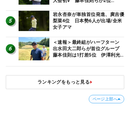
大会初V 藤本佳則らが2位
【MAIN STAGE JOYX OPEN】
岩永杏奈が単独首位発進、廣吉優
5
梨菜4位 日本勢6人が出場/全米
女子アマ
＜速報＞最終組がハーフターン
6
出水田大二郎らが首位グループ
藤本佳則は1打差5位 伊澤利光
は52位タイ【MAIN STAGE
JOYX OPEN】
ランキングをもっと見る
ページ上部へ