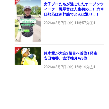
女子プロたちが過ごしたオープンウ
ィーク 堀琴音は人生初の…！ 六車
日那乃は新幹線でとんぼ返り…！
2026年8月7日 (金) 11時57分
1
鈴木愛が大会2勝目へ首位T発進
安田祐香、吉澤柚月ら5位
2026年8月7日 (金) 16時14分
1