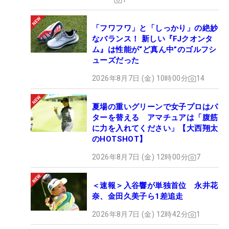
「フワフワ」と「しっかり」の絶妙
なバランス！ 新しい『FJクオンタ
ム』は性能が“ど真ん中”のゴルフシ
ューズだった
2026年8月7日 (金) 10時00分
14
夏場の重いグリーンで女子プロはパ
ターを替える アマチュアは「腹筋
に力を入れてください」【大西翔太
のHOTSHOT】
2026年8月7日 (金) 12時00分
7
＜速報＞入谷響が単独首位 永井花
奈、金田久美子ら1差追走
2026年8月7日 (金) 12時42分
1