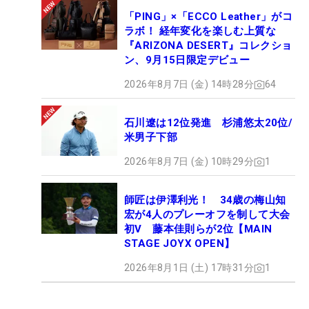
「PING」×「ECCO Leather」がコ
ラボ！ 経年変化を楽しむ上質な
『ARIZONA DESERT』コレクショ
ン、9月15日限定デビュー
2026年8月7日 (金) 14時28分
64
石川遼は12位発進 杉浦悠太20位/
米男子下部
2026年8月7日 (金) 10時29分
1
師匠は伊澤利光！ 34歳の梅山知
宏が4人のプレーオフを制して大会
初V 藤本佳則らが2位【MAIN
STAGE JOYX OPEN】
2026年8月1日 (土) 17時31分
1