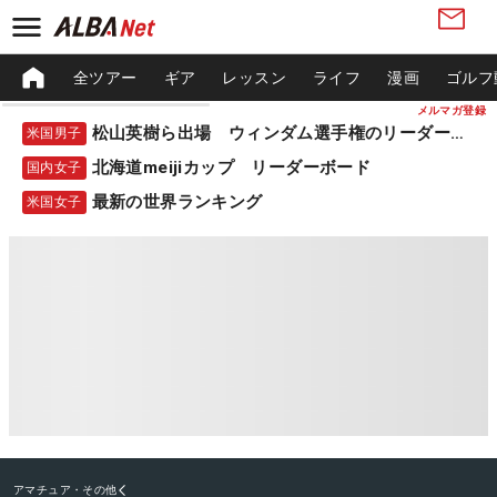
全ツアー
ギア
レッスン
ライフ
漫画
ゴルフ
メルマガ登録
松山英樹ら出場 ウィンダム選手権のリーダーボード
米国男子
北海道meijiカップ リーダーボード
国内女子
最新の世界ランキング
米国女子
アマチュア・その他