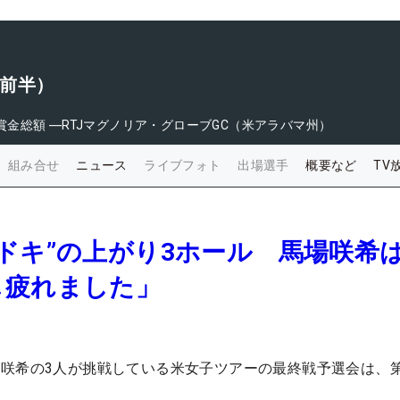
（前半）
賞金総額
―
RTJマグノリア・グローブGC（米アラバマ州）
組み合せ
ニュース
ライブフォト
出場選手
概要など
TV
ドキ”の上がり3ホール 馬場咲希
じ疲れました」
咲希の3人が挑戦している米女子ツアーの最終戦予選会は、第