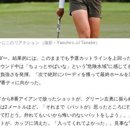
リアクション （撮影：Yasuhiro JJ Tanabe）
ダー。結果的には、このままでも予選カットラインを上回っ
ウンド中は「ちょっとやばいな」という“危険水域”に感じて
勝負強さを発揮。「次で絶対にバーディを獲って最終ホールを
7番ティに向かった。
ードから8番アイアンで放ったショットが、グリーン左奥に振ら
は2メートルほど。「それまで（パットが）思ったところに
って打とう。外れてもいいから悔いのないパットをしよう」。
トが、カップに消えた。「入ってくれてよかった」。見事な