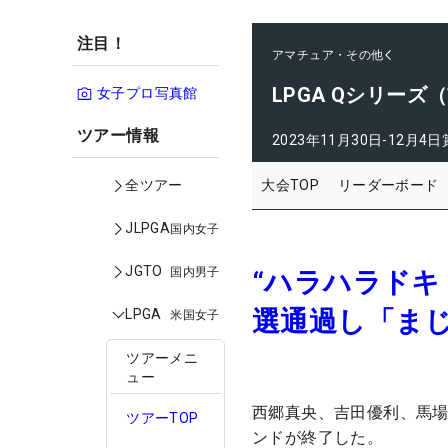
注目！
アマチュア・その他
LPGA Qシリーズ
女子プロ写真館
ツアー情報
2023年11月30日-12月4日
大会TOP
リーダーボード
全ツアー
JLPGA
国内女子
JGTO
国内男子
“ハラハラドキ
選通過し「ま
LPGA
米国女子
ツアーメニ
ュー
西郷真央、吉田優利、馬場
ツアーTOP
ンドが終了した。