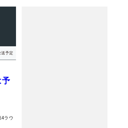
放送予定
は予
4ラウ