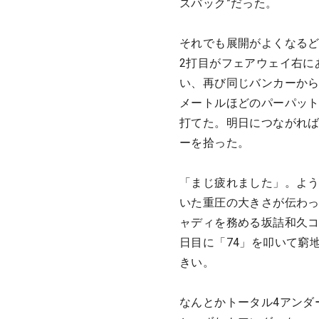
スバック”だった。
それでも展開がよくなるど
2打目がフェアウェイ右に
い、再び同じバンカーから
メートルほどのパーパッ
打てた。明日につながれ
ーを拾った。
「まじ疲れました」。よ
いた重圧の大きさが伝わっ
ャディを務める坂詰和久コ
日目に「74」を叩いて窮
きい。
なんとかトータル4アンダー