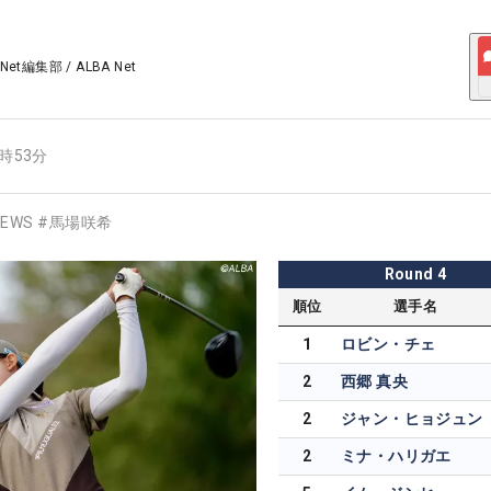
 Net編集部
/
ALBA Net
8時53分
EWS
#
馬場咲希
Round
4
順位
選手名
1
ロビン・チェ
2
西郷 真央
2
ジャン・ヒョジュン
2
ミナ・ハリガエ