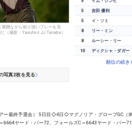
5
イム・ジンヒ
5
吉田 優利
5
イ・ソミ
な展開ながら粘り強いプレーを見
8
リー・ミン
影：Yasuhiro JJ Tanabe）
8
ルーシー・リー
10
ディクシャ・ダガー
順位の続き
の写真
2
枚を見る
アー最終予選会） 5日目◇4日◇マグノリア・グローブGC（
6664ヤード・パー72、フォールズC＝6643ヤード・パー7