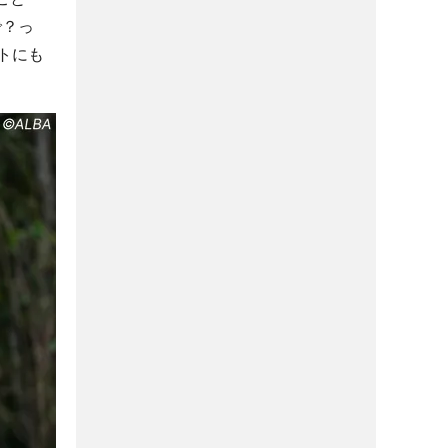
で？っ
トにも