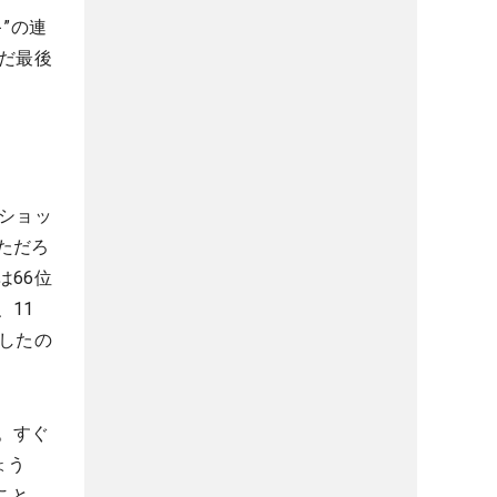
”の連
だ最後
ショッ
ただろ
66位
11
したの
。すぐ
ょう
こと