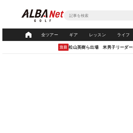
全ツアー
ギア
レッスン
ライフ
松山英樹ら出場 米男子リーダー
注目