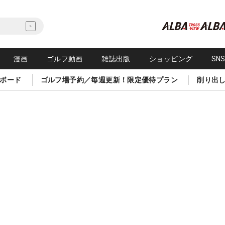
漫画
ゴルフ動画
雑誌出版
ショッピング
SN
ボード
ゴルフ場予約／毎週更新！限定優待プラン
削り出