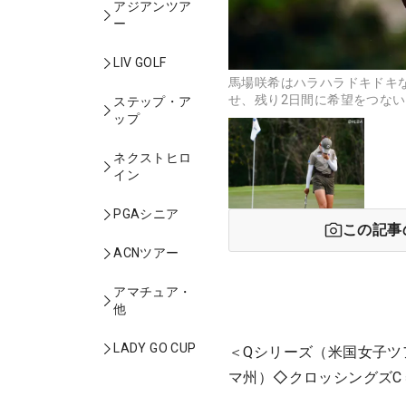
アジアンツア
ー
LIV GOLF
馬場咲希はハラハラドキドキ
せ、残り2日間に希望をつないだ （撮
ステップ・ア
ップ
ネクストヒロ
イン
PGAシニア
この記事
ACNツアー
アマチュア・
他
LADY GO CUP
＜Qシリーズ（米国女子ツ
マ州）◇クロッシングズC＝