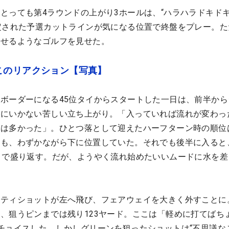
とっても第4ラウンドの上がり3ホールは、“ハラハラドキドキ
定された予選カットラインが気になる位置で終盤をプレー。た
わせるようなゴルフを見せた。
このリアクション【写真】
ボーダーになる45位タイからスタートした一日は、前半から
りにいかない苦しい立ち上がり。「入っていれば流れが変わっ
は多かった」。ひとつ落として迎えたハーフターン時の順位は
も、わずかながら下に位置していた。それでも後半に入ると、
ィで盛り返す。だが、ようやく流れ始めたいいムードに水を差
たティショットが左へ飛び、フェアウェイを大きく外すことに
、狙うピンまでは残り123ヤード。ここは「軽めに打てばち
チョイスした。しかしグリーンを狙ったショットは“不思議な