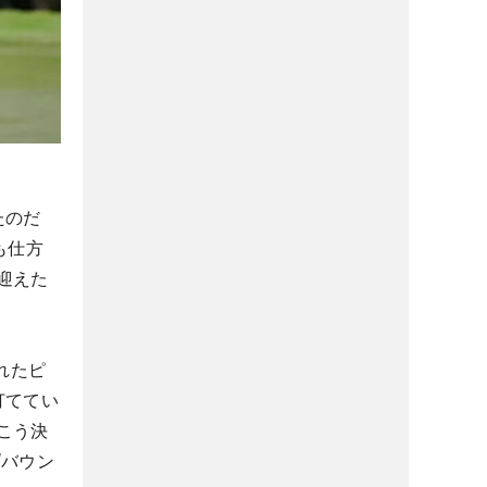
たのだ
も仕方
迎えた
れたピ
打ててい
こう決
“バウン