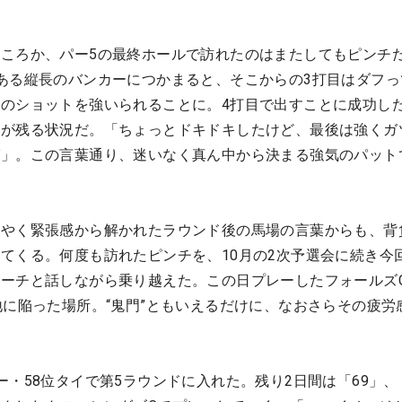
ころか、パー5の最終ホールで訪れたのはまたしてもピンチ
ある縦長のバンカーにつかまると、そこからの3打目はダフっ
のショットを強いられることに。4打目で出すことに成功した
トが残る状況だ。「ちょっとドキドキしたけど、最後は強くガ
ば」。この言葉通り、迷いなく真ん中から決まる強気のパット
うやく緊張感から解かれたラウンド後の馬場の言葉からも、背
てくる。何度も訪れたピンチを、10月の2次予選会に続き今
ーチと話しながら乗り越えた。この日プレーしたフォールズC
地に陥った場所。“鬼門”ともいえるだけに、なおさらその疲労
・58位タイで第5ラウンドに入れた。残り2日間は「69」、