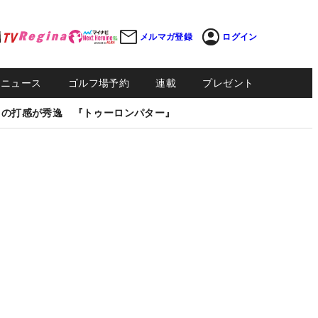
メルマガ登録
ログイン
Sニュース
ゴルフ場予約
連載
プレゼント
しの打感が秀逸 『トゥーロンパター』