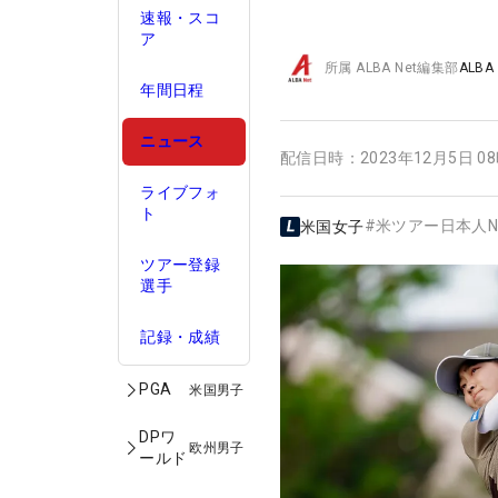
速報・スコ
ア
所属
ALBA Net編集部
ALBA
年間日程
ニュース
配信日時：
2023年12月5日 0
ライブフォ
ト
#
米ツアー日本人N
米国女子
ツアー登録
選手
記録・成績
PGA
米国男子
DPワ
欧州男子
ールド