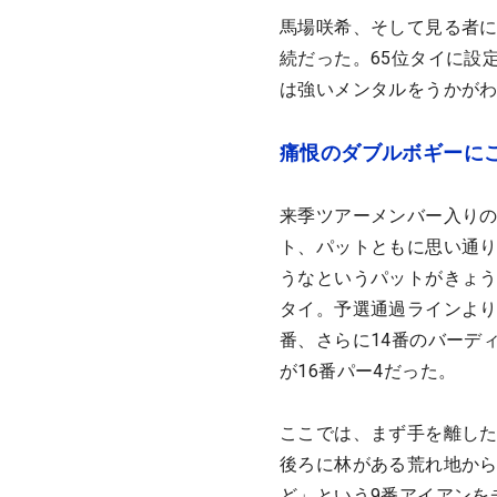
馬場咲希、そして見る者に
続だった。65位タイに設
は強いメンタルをうかが
痛恨のダブルボギーに
来季ツアーメンバー入りの
ト、パットともに思い通
うなというパットがきょう
タイ。予選通過ラインより
番、さらに14番のバーデ
が16番パー4だった。
ここでは、まず手を離し
後ろに林がある荒れ地から
ど」という9番アイアンを