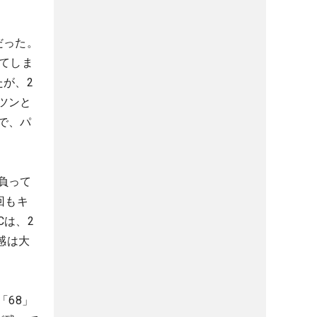
だった。
てしま
が、2
ツンと
で、パ
負って
回もキ
は、2
感は大
「68」