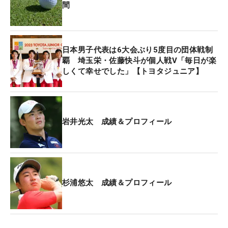
間
首位と1打差の4位には大西晃盟（兵庫教育大学附属
中3年）、2打差・5位タイには釣浦郁真（関西大4
年）、中野麟太朗（早稲田大2年）、鵜瀬璃久（帝
日本男子代表は6大会ぶり5度目の団体戦制
京大3年）の3人が続いている。
覇 埼玉栄・佐藤快斗が個人戦V「毎日が楽
しくて幸せでした」【トヨタジュニア】
女子ツアーで獅子奮迅の戦いぶりを見せている山下
美有夢の弟で、男子下部ツアーでの優勝経験もある
山下勝将（近畿大3年）は2アンダー・8位タイ。3打
岩井光太 成績＆プロフィール
差で首位を追走する。
昨年覇者でJGA（日本ゴルフ協会）ナショナルチー
ムの岡田晃平（東北福祉大4年）は、2バーディ・3
ボギー・1オーバー「73」の37位タイと出遅れた。
杉浦悠太 成績＆プロフィール
トヨタジュニアW杯で個人戦を制した佐藤快斗（埼
玉栄高3年）は1アンダー・15位タイ、団体戦で優勝