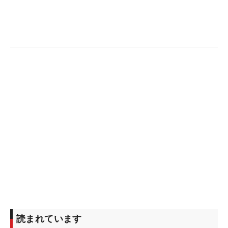
した日本男子チームの一員だった本大志（目黒日本
大学高3年）は1オーバー・37位タイで初日を終え
た。
読まれています