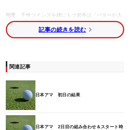
明愛、千怜ツインズを姉にもつ岩井は「パターが入
ってくれた。パー5の長め（12メートル）のイーグ
記事の続きを読む
ルパットが入ってくれたり、2つイーグルが獲れま
した。目標が3アンダーだったので、それ以上いけ
てよかったです」と話す。姉ふたりに教わることが
あるのかと思いきや、「あまりゴルフの話はしな
い」とのこと。自分の力で、姉たちも獲れなかった
関連記事
日本一を目指す。
世界アマチュアランキング日本勢最上位（現在19
位）の杉浦は「グリーンを外したのが3～4回で、シ
日本アマ 初日の結果
ョットがよかったです。こういうスコアは久々でし
た。今年に入ってからなかなか結果が出ていなかっ
たので、きょうがいいきっかけになったらいいなと
思います」と、振り返った。
日本アマ 2日目の組み合わせ＆スタート時