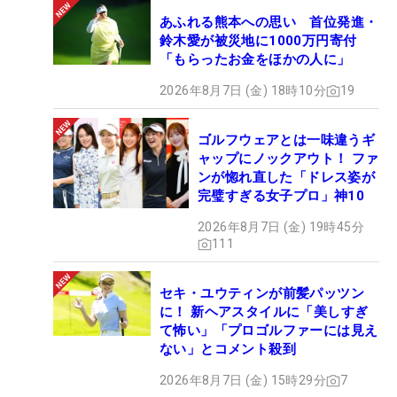
あふれる熊本への思い 首位発進・
鈴木愛が被災地に1000万円寄付
「もらったお金をほかの人に」
2026年8月7日 (金) 18時10分
19
ゴルフウェアとは一味違うギ
ャップにノックアウト！ ファ
ンが惚れ直した「ドレス姿が
完璧すぎる女子プロ」神10
2026年8月7日 (金) 19時45分
111
セキ・ユウティンが前髪パッツン
に！ 新ヘアスタイルに「美しすぎ
て怖い」「プロゴルファーには見え
ない」とコメント殺到
2026年8月7日 (金) 15時29分
7