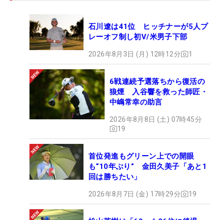
石川遼は41位 ヒッチナーが5人プ
レーオフ制し初V/米男子下部
2026年8月3日 (月) 12時12分
1
6戦連続予選落ちから復活の
狼煙 入谷響を救った師匠・
中嶋常幸の助言
2026年8月8日 (土) 07時45分
19
首位発進もグリーン上での開眼
も“10年ぶり” 金田久美子「あと1
回は勝ちたい」
2026年8月7日 (金) 17時29分
19