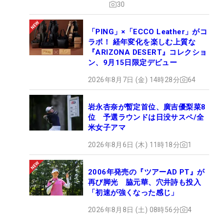
30
「PING」×「ECCO Leather」がコ
ラボ！ 経年変化を楽しむ上質な
『ARIZONA DESERT』コレクショ
ン、9月15日限定デビュー
2026年8月7日 (金) 14時28分
64
岩永杏奈が暫定首位、廣吉優梨菜8
位 予選ラウンドは日没サスペ/全
米女子アマ
2026年8月6日 (木) 11時18分
1
2006年発売の『ツアーAD PT』が
再び脚光 脇元華、穴井詩も投入
「初速が強くなった感じ」
2026年8月8日 (土) 08時56分
4