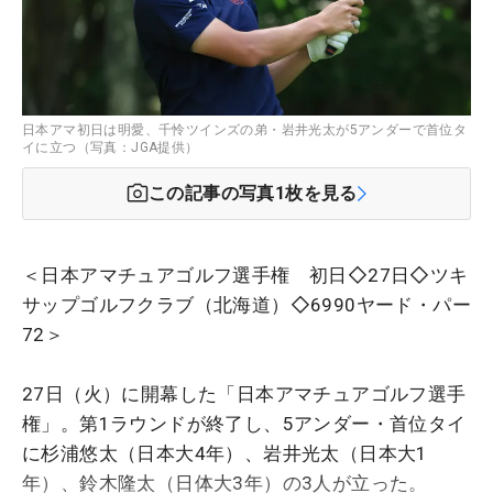
日本アマ初日は明愛、千怜ツインズの弟・岩井光太が5アンダーで首位タ
イに立つ（写真：JGA提供）
この記事の写真
1
枚を見る
＜日本アマチュアゴルフ選手権 初日◇27日◇ツキ
サップゴルフクラブ（北海道）◇6990ヤード・パー
72＞
27日（火）に開幕した「日本アマチュアゴルフ選手
権」。第1ラウンドが終了し、5アンダー・首位タイ
に杉浦悠太（日本大4年）、岩井光太（日本大1
年）、鈴木隆太（日体大3年）の3人が立った。