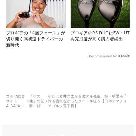
プロギアの「4層フェース」が
プロギアのRS DUOはFW・UT
切り開く高初速ドライバーの
も完成度が高く購入者続出！
新時代
Recommended by
ゴルフ総合
「その
初日は岩井光太が首位タイ発進 姉・明愛＆千
サイト
他」の記
怜も獲れなかったタイトル狙う【日本アマチュ
ALBA Net
事一覧
アゴルフ選手権】