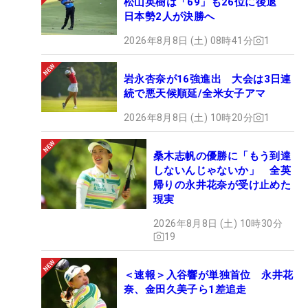
松山英樹は「69」も26位に後退
日本勢2人が決勝へ
2026年8月8日 (土) 08時41分
1
岩永杏奈が16強進出 大会は3日連
続で悪天候順延/全米女子アマ
2026年8月8日 (土) 10時20分
1
桑木志帆の優勝に「もう到達
しないんじゃないか」 全英
帰りの永井花奈が受け止めた
現実
2026年8月8日 (土) 10時30分
19
＜速報＞入谷響が単独首位 永井花
奈、金田久美子ら1差追走