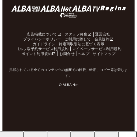
広告掲載について
スタッフ募集
運営会社
プライバシーポリシー
ご利用に際して
会員規約
ガイドライン
特定商取引法に基づく表示
ゴルフ場予約サービス利用規約
マイページサービス利用規約
ポイント利用規約
お問合せ
ヘルプ
サイトマップ
掲載されている全てのコンテンツの無断での転載、転用、コピー等は禁じま
す。
© ALBA Net