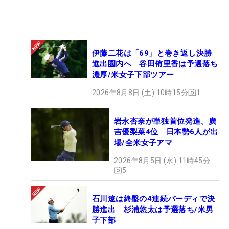
伊藤二花は「69」と巻き返し決勝
進出圏内へ 谷田侑里香は予選落ち
濃厚/米女子下部ツアー
2026年8月8日 (土) 10時15分
1
岩永杏奈が単独首位発進、廣
吉優梨菜4位 日本勢6人が出
場/全米女子アマ
2026年8月5日 (水) 11時45分
5
石川遼は終盤の4連続バーディで決
勝進出 杉浦悠太は予選落ち/米男
子下部