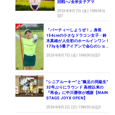
回戦へ/全米女子アマ
2026年8月7日 (金) 10時04分
1
「パーティーしようぜ！」身長
154cmの小さなドラコン女子・鈴
木真緒が人生初のホールインワン！
173yを5番アイアンで会心のショッ
ト
2026年8月7日 (金) 16時00分
1
”シニアルーキー”と“義足の同級生”
32年ぶりにラウンド 高校以来の
『再会』に中川勝弥が感謝【MAIN
STAGE JOYX OPEN】
2026年8月2日 (日) 15時05分
3