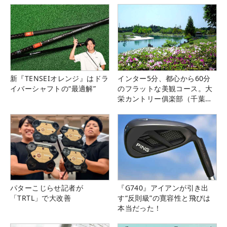
新『TENSEIオレンジ』はドラ
インター5分、都心から60分
イバーシャフトの“最適解”
のフラットな美観コース。大
栄カントリー俱楽部（千葉
県）
パターこじらせ記者が
『G740』アイアンが引き出
「TRTL」で大改善
す“反則級”の寛容性と飛びは
本当だった！