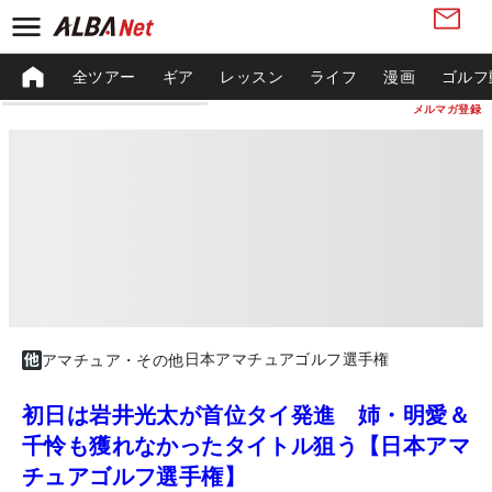
全ツアー
ギア
レッスン
ライフ
漫画
ゴルフ
メルマガ登録
日本アマチュアゴルフ選手権
アマチュア・その他
初日は岩井光太が首位タイ発進 姉・明愛＆
千怜も獲れなかったタイトル狙う【日本アマ
チュアゴルフ選手権】