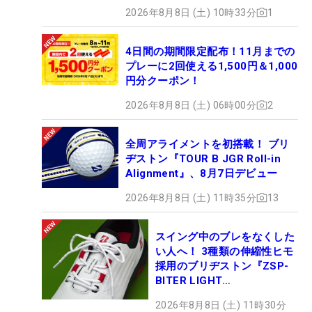
2026年8月8日 (土) 10時33分
1
4日間の期間限定配布！11月までの
プレーに2回使える1,500円＆1,000
円分クーポン！
2026年8月8日 (土) 06時00分
2
全周アライメントを初搭載！ ブリ
ヂストン『TOUR B JGR Roll-in
Alignment』、8月7日デビュー
2026年8月8日 (土) 11時35分
13
スイング中のブレをなくした
い人へ！ 3種類の伸縮性ヒモ
採用のブリヂストン『ZSP-
BITER LIGHT
MAGICLACE』、8月8日デビ
2026年8月8日 (土) 11時30分
ュー