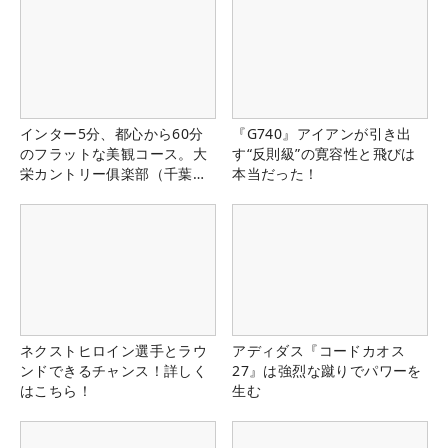
インター5分、都心から60分
『G740』アイアンが引き出
のフラットな美観コース。大
す“反則級”の寛容性と飛びは
栄カントリー俱楽部（千葉
本当だった！
県）
ネクストヒロイン選手とラウ
アディダス『コードカオス
ンドできるチャンス！詳しく
27』は強烈な蹴りでパワーを
はこちら！
生む