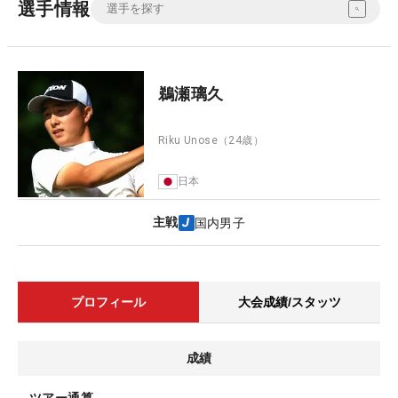
選手情報
鵜瀬璃久
Riku Unose
（24歳）
日本
主戦
国内男子
プロフィール
大会成績/スタッツ
成績