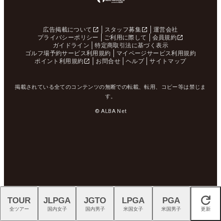
広告掲載について
スタッフ募集
運営会社
プライバシーポリシー
ご利用に際して
会員規約
ガイドライン
特定商取引法に基づく表示
ゴルフ場予約サービス利用規約
マイページサービス利用規約
ポイント利用規約
お問合せ
ヘルプ
サイトマップ
掲載されている全てのコンテンツの無断での転載、転用、コピー等は禁じま
す。
© ALBA Net
TOUR
JLPGA
JGTO
LPGA
PGA
閉じる
全ツアー
国内女子
国内男子
米国女子
米国男子
更新