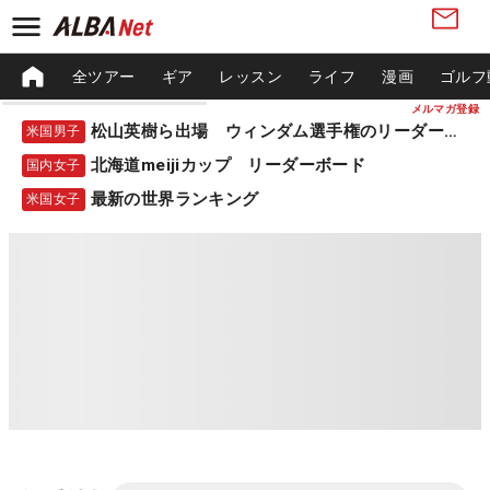
全ツアー
ギア
レッスン
ライフ
漫画
ゴルフ
メルマガ登録
松山英樹ら出場 ウィンダム選手権のリーダーボード
米国男子
北海道meijiカップ リーダーボード
国内女子
最新の世界ランキング
米国女子