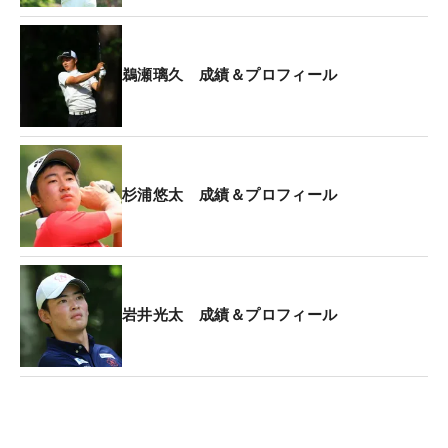
い」と、プレーオフとの相性の悪さも自覚済みだ。
だからこそ「とりあえず粘ってチャンスをひたすら
鵜瀬璃久 成績＆プロフィール
待つ」ことを決め、「勝つことだけを考えて、ドラ
イバーとか握る気は全然ありませんでした。それが
一番の自分の攻めだなと思っていたので」と、今日
の失敗と過去の敗戦から、プレーオフで勝つための
杉浦悠太 成績＆プロフィール
道筋を頭に描いた。
両者ともにパーを獲り合って迎えた3ホール目。バ
ーディを奪った中野が、アマチュア日本一に輝い
た。勝利の瞬間、両親やコーチの顔が頭に浮かび
岩井光太 成績＆プロフィール
「この気持ちを早く伝えたい」と思ったという。今
後の目標は「アジアパシフィック」と真っ先に答
え、「アマチュアで一番になったからプロの世界を
見ていきたい。自分がどこまで通用するか試した