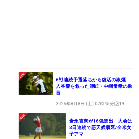
6戦連続予選落ちから復活の狼煙
入谷響を救った師匠・中嶋常幸の助
言
2026年8月8日 (土) 07時45分
19
岩永杏奈が16強進出 大会は
3日連続で悪天候順延/全米女
子アマ