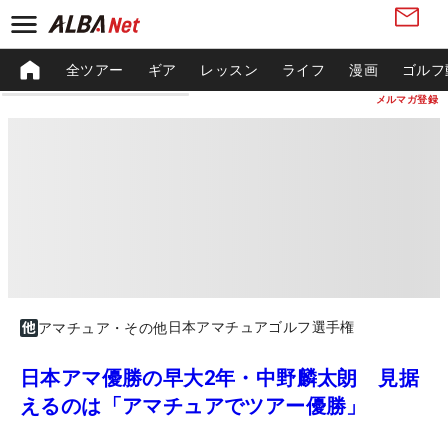
全ツアー
ギア
レッスン
ライフ
漫画
ゴルフ
メルマガ登録
日本アマチュアゴルフ選手権
アマチュア・その他
日本アマ優勝の早大2年・中野麟太朗 見据
えるのは「アマチュアでツアー優勝」