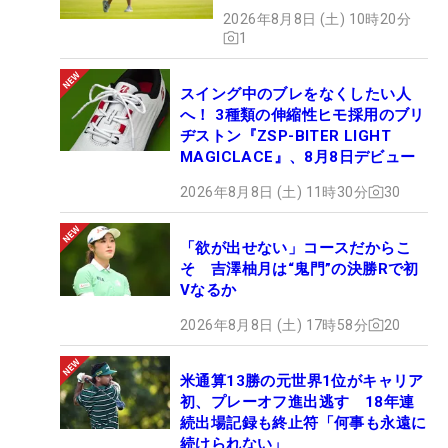
2026年8月8日 (土) 10時20分
1
スイング中のブレをなくしたい人
へ！ 3種類の伸縮性ヒモ採用のブリ
ヂストン『ZSP-BITER LIGHT
MAGICLACE』、8月8日デビュー
2026年8月8日 (土) 11時30分
30
「欲が出せない」コースだからこ
そ 吉澤柚月は“鬼門”の決勝Rで初
Vなるか
2026年8月8日 (土) 17時58分
20
米通算13勝の元世界1位がキャリア
初、プレーオフ進出逃す 18年連
続出場記録も終止符「何事も永遠に
続けられない」