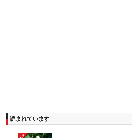
い。アマチュアの段階でツアーで勝つ」と宣言し
た。自信みなぎる若者の未来には、無限の可能性が
秘められている。
読まれています