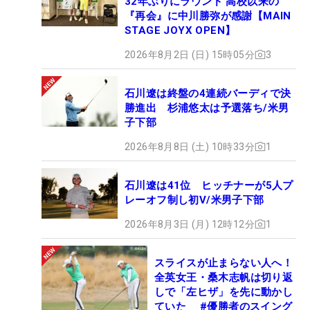
32年ぶりにラウンド 高校以来の
『再会』に中川勝弥が感謝【MAIN
STAGE JOYX OPEN】
2026年8月2日 (日) 15時05分
3
石川遼は終盤の4連続バーディで決
勝進出 杉浦悠太は予選落ち/米男
子下部
2026年8月8日 (土) 10時33分
1
石川遼は41位 ヒッチナーが5人プ
レーオフ制し初V/米男子下部
2026年8月3日 (月) 12時12分
1
スライスが止まらない人へ！
全英女王・桑木志帆は切り返
しで「左ヒザ」を先に動かし
ていた #優勝者のスイング