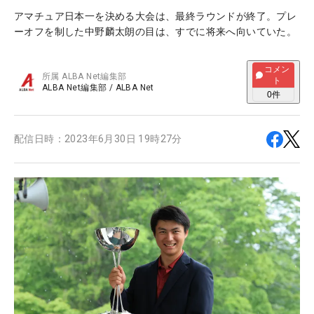
アマチュア日本一を決める大会は、最終ラウンドが終了。プレ
ーオフを制した中野麟太朗の目は、すでに将来へ向いていた。
コメン
所属
ALBA Net編集部
ト
ALBA Net編集部
/
ALBA Net
0
件
配信日時：
2023年6月30日 19時27分