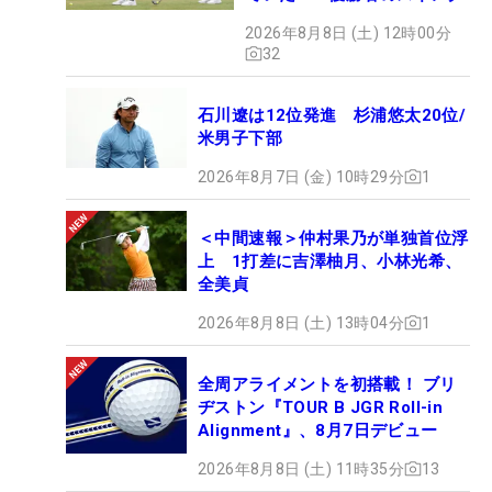
2026年8月8日 (土) 12時00分
32
石川遼は12位発進 杉浦悠太20位/
米男子下部
2026年8月7日 (金) 10時29分
1
＜中間速報＞仲村果乃が単独首位浮
上 1打差に吉澤柚月、小林光希、
全美貞
2026年8月8日 (土) 13時04分
1
全周アライメントを初搭載！ ブリ
ヂストン『TOUR B JGR Roll-in
Alignment』、8月7日デビュー
2026年8月8日 (土) 11時35分
13