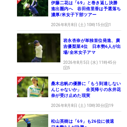
伊藤二花は「69」と巻き返し決勝
進出圏内へ 谷田侑里香は予選落ち
濃厚/米女子下部ツアー
2026年8月8日 (土) 10時15分
1
岩永杏奈が単独首位発進、廣
吉優梨菜4位 日本勢6人が出
場/全米女子アマ
2026年8月5日 (水) 11時45分
5
桑木志帆の優勝に「もう到達しない
んじゃないか」 全英帰りの永井花
奈が受け止めた現実
2026年8月8日 (土) 10時30分
19
松山英樹は「69」も26位に後退