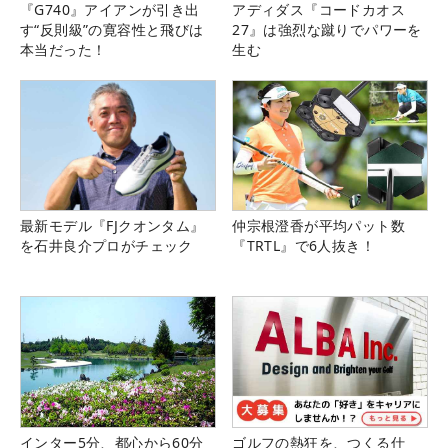
『G740』アイアンが引き出
アディダス『コードカオス
す“反則級”の寛容性と飛びは
27』は強烈な蹴りでパワーを
本当だった！
生む
最新モデル『FJクオンタム』
仲宗根澄香が平均パット数
を石井良介プロがチェック
『TRTL』で6人抜き！
インター5分、都心から60分
ゴルフの熱狂を、つくる仕