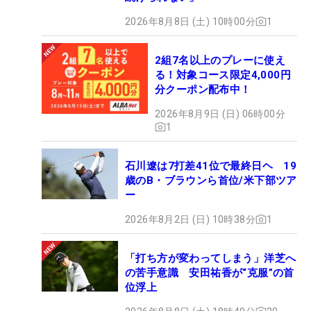
2026年8月8日 (土) 10時00分
1
2組7名以上のプレーに使え
る！対象コース限定4,000円
分クーポン配布中！
2026年8月9日 (日) 06時00分
1
石川遼は7打差41位で最終日ヘ 19
歳のB・ブラウンら首位/米下部ツア
ー
2026年8月2日 (日) 10時38分
1
「打ち方が変わってしまう」洋芝へ
の苦手意識 安田祐香が“克服”の首
位浮上