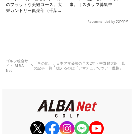
のフラットな美観コース。大
事。｜スタッフ募集中
栄カントリー俱楽部（千葉
県）
Recommended by
ゴルフ総合サ
「その他」
日本アマ優勝の早大2年・中野麟太朗 見
イト ALBA
の記事一覧
据えるのは「アマチュアでツアー優勝」
Net