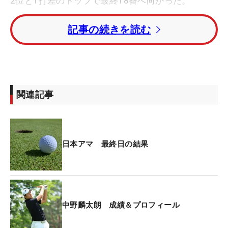
2位と1打差のトップで最終18番へ向かった。
記事の続きを読む
「バーディを獲って勝つ」という強い気持ちを持っ
て望んだ中野。「（ティショットで）3番アイアン
を握るのは、自分がもしこれで優勝したとしても、
その先のゴルフ人生で同じ場面になった時に後悔す
るのかなと思い」ドライバーを握った。しかし、こ
関連記事
の選択が裏目に出て痛恨のボギーを叩き、クラブハ
ウスリーダーの鵜瀬璃久（うのせ・りく帝京大4
年）とトータル15アンダーで並んでプレーオフへと
突入したのだった。
日本アマ 最終日の結果
「アテストの時に、ドライバー握らなきゃよかった
ってすごく思ってましたが、こんなメンタルだった
らプレーオフ1ホールで絶対負けてしまう」と、気
中野麟太朗 成績＆プロフィール
持ちを入れ直した中野。「プレーオフを2回経験し
ていて、全部最初で負けているので印象がよくな