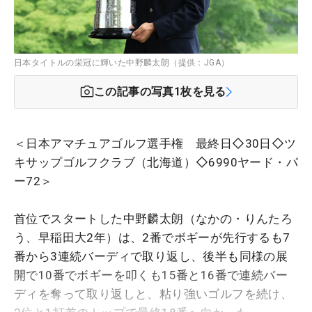
日本タイトルの栄冠に輝いた中野麟太朗（提供：JGA）
この記事の写真
1
枚を見る
＜日本アマチュアゴルフ選手権 最終日◇30日◇ツ
キサップゴルフクラブ（北海道）◇6990ヤード・パ
ー72＞
首位でスタートした中野麟太朗（なかの・りんたろ
う、早稲田大2年）は、2番でボギーが先行するも7
番から3連続バーディで取り返し、後半も同様の展
開で10番でボギーを叩くも15番と16番で連続バー
ディを奪って取り返しと、粘り強いゴルフを続け、