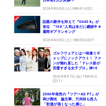
日本勢2人が決勝へ
2026年8月8日 (土) 08時41分
1
話題の新作を抑えて『G440 K』が
首位 “10Ｋ”人気は未だに継続中 #
週間ギアランキング
2026年8月8日 (土) 18時00分
11
ゴルフウェアとは一味違うギ
ャップにノックアウト！ ファ
ンが惚れ直した「ドレス姿が
完璧すぎる女子プロ」神10
2026年8月7日 (金) 19時45分
111
2006年発売の『ツアーAD PT』が
再び脚光 脇元華、穴井詩も投入
「初速が強くなった感じ」