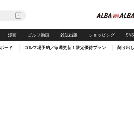
漫画
ゴルフ動画
雑誌出版
ショッピング
SN
ボード
ゴルフ場予約／毎週更新！限定優待プラン
削り出