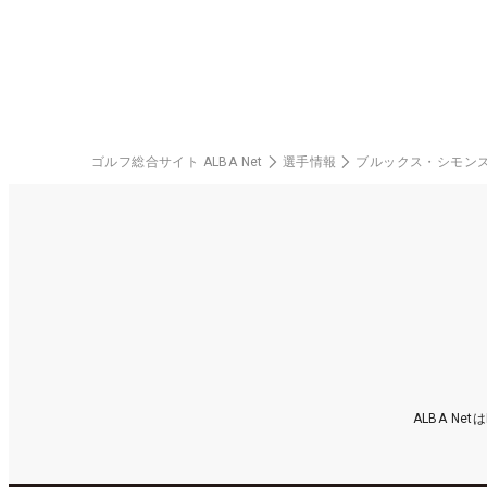
料
ゴルフ総合サイト ALBA Net
選手情報
ブルックス・シモン
ALBA N