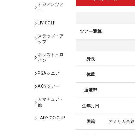
アジアンツア
ー
LIV GOLF
ツアー通算
ステップ・ア
ップ
ネクストヒロ
身長
イン
PGAシニア
体重
ACNツアー
血液型
アマチュア・
他
生年月日
LADY GO CUP
国籍
アメリカ合衆