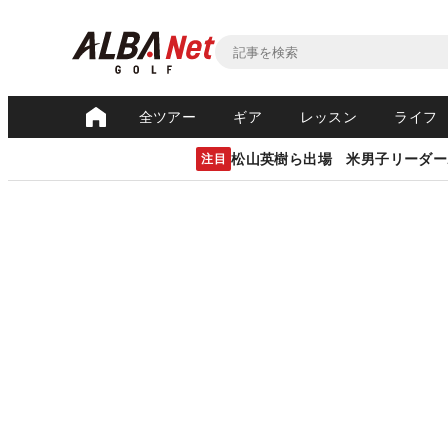
全ツアー
ギア
レッスン
ライフ
松山英樹ら出場 米男子リーダー
注目