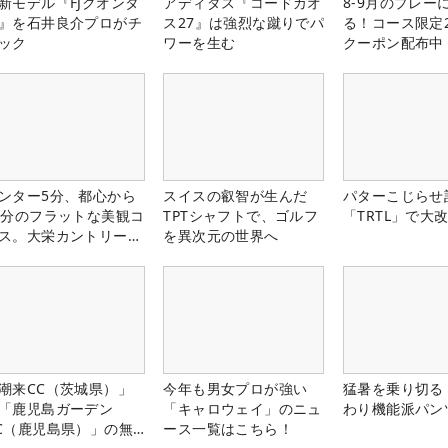
新モデル『FJクオンタ
アディダス『コードカオ
8-9月のプレー
』を石井良介プロがチ
ス27』は強烈な蹴りでパ
る！コース限定2
ック
ワーを生む
クーポン配布中
ンター5分、都心から
スイスの叡智が生んだ
パターこじらせ
0分のフラットな美観コ
TPTシャフトで、ゴルフ
「TRTL」で大
ス。大栄カントリー俱
を異次元の世界へ
部（千葉県）
潮来CC（茨城県）」
今年も男女プロが強い
猛暑を乗り切る
「鹿児島ガーデン
「キャロウェイ」のニュ
わり機能派パン
C（鹿児島県）」の無
ース一覧はこちら！