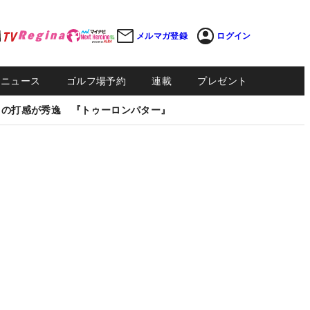
メルマガ登録
ログイン
Sニュース
ゴルフ場予約
連載
プレゼント
しの打感が秀逸 『トゥーロンパター』