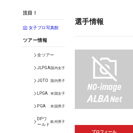
注目！
選手情報
女子プロ写真館
ツアー情報
全ツアー
JLPGA
国内女子
JGTO
国内男子
LPGA
米国女子
PGA
米国男子
DPワ
欧州男子
ールド
プロフィール