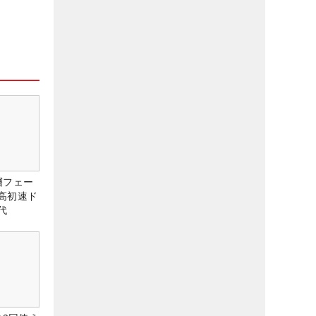
層フェー
高初速ド
代