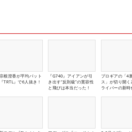
宗根澄香が平均パット
『G740』アイアンが引
プロギアの「4
『TRTL』で6人抜き！
き出す“反則級”の寛容性
ス」が切り開く
と飛びは本当だった！
ライバーの新時