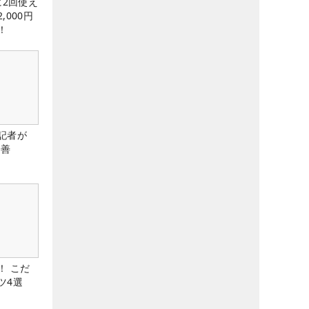
に2回使え
,000円
！
記者が
改善
！ こだ
ツ4選