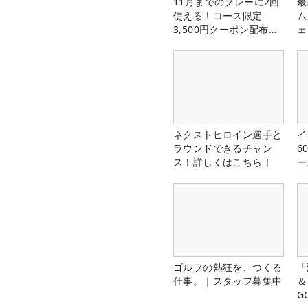
11月までのプレーに2回
最
使える！コース限定
ム
3,500円クーポン配布
ェ
中！
ネクストヒロイン選手と
イ
ラウンドできるチャン
6
ス！詳しくはこちら！
ー
楽
ゴルフの熱狂を、つくる
「
仕事。｜スタッフ募集中
＆
G