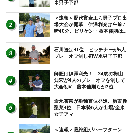
米男子下部
＜速報＞歴代賞金王ら男子プロ出
2
場大会が開幕 伊澤利光は午前7
時40分、ビリケン・藤本佳則は
午前9時30分にティオフ【MAIN
STAGE JOYX OPEN】
石川遼は41位 ヒッチナーが5人
3
プレーオフ制し初V/米男子下部
師匠は伊澤利光！ 34歳の梅山
4
知宏が4人のプレーオフを制して
大会初V 藤本佳則らが2位
【MAIN STAGE JOYX OPEN】
岩永杏奈が単独首位発進、廣吉優
5
梨菜4位 日本勢6人が出場/全米
女子アマ
＜速報＞最終組がハーフターン