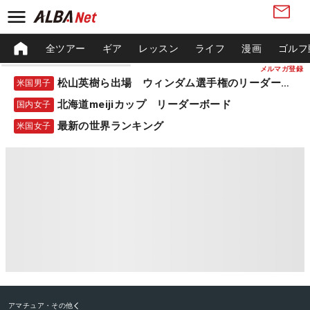
全ツアー
ギア
レッスン
ライフ
漫画
ゴルフ
メルマガ登録
松山英樹ら出場 ウィンダム選手権のリーダーボード
米国男子
北海道meijiカップ リーダーボード
国内女子
最新の世界ランキング
米国女子
アマチュア・その他