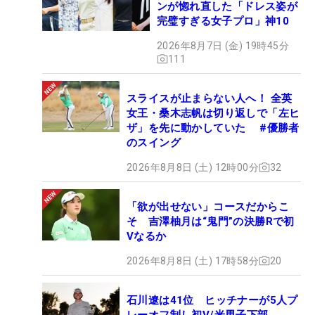
ンが惚れ直した「ドレス姿が
完璧すぎる女子プロ」神10
2026年8月7日 (金) 19時45分
111
スライスが止まらない人へ！ 全英
女王・桑木志帆は切り返しで「左ヒ
ザ」を先に動かしていた #優勝者
のスイング
2026年8月8日 (土) 12時00分
32
「欲が出せない」コースだからこ
そ 吉澤柚月は“鬼門”の決勝Rで初
Vなるか
2026年8月8日 (土) 17時58分
20
石川遼は41位 ヒッチナーが5人プ
レーオフ制し初V/米男子下部