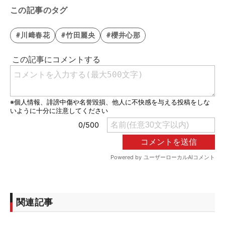
この記事のタグ
#川﨑春花
#竹田麗央
#櫻井心那
関連記事