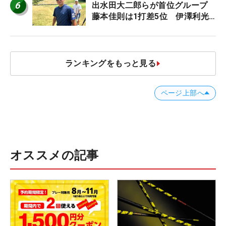
6
出水田大二郎らが首位グループ
藤本佳則は1打差5位 伊澤利光
は52位タイ【MAIN STAGE
JOYX OPEN】
ランキングをもっと見る
ページ上部へ
オススメの記事