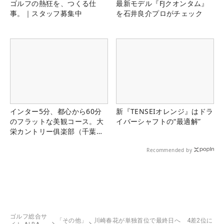
ゴルフの熱狂を、つくる仕
最新モデル『FJクオンタム』
事。｜スタッフ募集中
を石井良介プロがチェック
インター5分、都心から60分
新『TENSEIオレンジ』はドラ
のフラットな美観コース。大
イバーシャフトの“最適解”
栄カントリー俱楽部（千葉
県）
Recommended by
ゴルフ総合サ
「その他」
川崎春花が単独首位で最終日へ 4差2位に