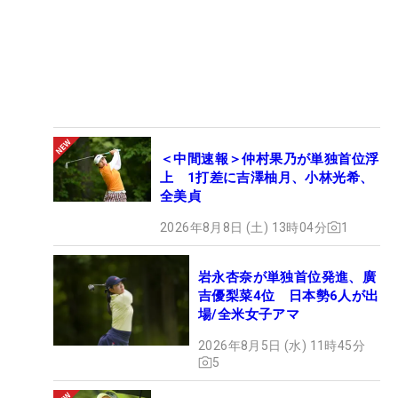
＜中間速報＞仲村果乃が単独首位浮
上 1打差に吉澤柚月、小林光希、
全美貞
2026年8月8日 (土) 13時04分
1
岩永杏奈が単独首位発進、廣
吉優梨菜4位 日本勢6人が出
場/全米女子アマ
2026年8月5日 (水) 11時45分
5