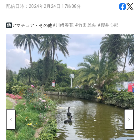
配信日時：
2024年2月24日 17時08分
#
川﨑春花
#
竹田麗央
#
櫻井心那
アマチュア・その他