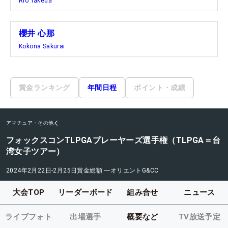
Rio Takeda
櫻井 心那
Kokona Sakurai
賞金ランキング
年間日程
ポイント・成績
アマチュア・その他
フォックスコンTLPGAプレーヤーズ選手権（TLPGA＝台
湾女子ツアー）
2024年2月22日-2月25日
賞金総額
―
オリエントG&CC
大会TOP
リーダーボード
組み合せ
ニュース
ライブフォト
出場選手
概要など
TV放送予定