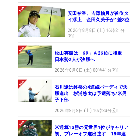
安田祐香、吉澤柚月が首位タ
イ浮上 金田久美子が1差3位
2026年8月8日 (土) 16時21分
1
松山英樹は「69」も26位に後退
日本勢2人が決勝へ
2026年8月8日 (土) 08時41分
1
石川遼は終盤の4連続バーディで決
勝進出 杉浦悠太は予選落ち/米男
子下部
2026年8月8日 (土) 10時33分
1
米通算13勝の元世界1位がキャリア
初、プレーオフ進出逃す 18年連