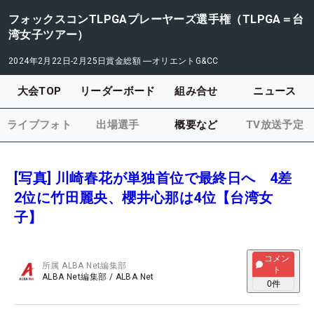
フォックスコンTLPGAプレーヤーズ選手権（TLPGA＝台
湾女子ツアー）
2024年2月22日-2月25日
賞金総額
―
オリエントG&CC
大会TOP
リーダーボード
組み合せ
ニュース
ライブフォト
出場選手
概要など
TV放送予定
[写真] 川崎春花が単独首位で最終日へ 4差
2位に竹田麗央、櫻井心那は4位【台湾女
子】
コメン
所属
ALBA Net編集部
ト
ALBA Net編集部
/
ALBA Net
0
件