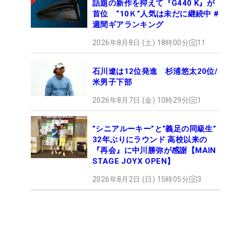
話題の新作を抑えて『G440 K』が
首位 “10Ｋ”人気は未だに継続中 #
週間ギアランキング
2026年8月8日 (土) 18時00分
11
石川遼は12位発進 杉浦悠太20位/
米男子下部
2026年8月7日 (金) 10時29分
1
”シニアルーキー”と“義足の同級生”
32年ぶりにラウンド 高校以来の
『再会』に中川勝弥が感謝【MAIN
STAGE JOYX OPEN】
2026年8月2日 (日) 15時05分
3