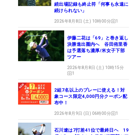
続出場記録も終止符「何事も永遠に
続けられない」
2026年8月8日 (土) 10時00分
1
伊藤二花は「69」と巻き返し
決勝進出圏内へ 谷田侑里香
は予選落ち濃厚/米女子下部
ツアー
2026年8月8日 (土) 10時15分
1
2組7名以上のプレーに使える！対
象コース限定4,000円分クーポン配
布中！
2026年8月9日 (日) 06時00分
1
石川遼は7打差41位で最終日ヘ 19