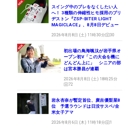
スイング中のブレをなくしたい人
へ！ 3種類の伸縮性ヒモ採用のブリ
ヂストン『ZSP-BITER LIGHT
MAGICLACE』、8月8日デビュー
2026年8月8日 (土) 11時30分
30
初出場の鳥海颯汰が岩手県オ
ープン初V「この大会を機に
どんどん上に」 シニアの部
は宮本勝昌が連覇
2026年8月8日 (土) 18時25分
72
岩永杏奈が暫定首位、廣吉優梨菜8
位 予選ラウンドは日没サスペ/全
米女子アマ
2026年8月6日 (木) 11時18分
1