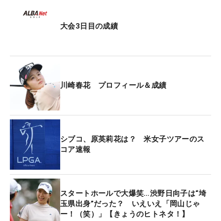
大会3日目の成績
川崎春花 プロフィール＆成績
シブコ、原英莉花は？ 米女子ツアーのス
コア速報
スタートホールで大爆笑…渋野日向子は“埼
玉県出身”だった？ いえいえ「岡山じゃ
ー！（笑）」【きょうのヒトネタ！】