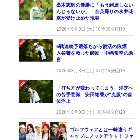
桑木志帆の優勝に「もう到達しない
んじゃないか」 全英帰りの永井花
奈が受け止めた現実
2026年8月8日 (土) 10時30分
19
6戦連続予選落ちから復活の狼煙
入谷響を救った師匠・中嶋常幸の助
言
2026年8月8日 (土) 07時45分
19
「打ち方が変わってしまう」洋芝へ
の苦手意識 安田祐香が“克服”の首
位浮上
2026年8月8日 (土) 18時49分
20
ゴルフウェアとは一味違うギ
ャップにノックアウト！ ファ