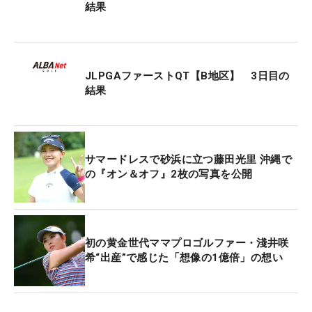
終ラウンドのカウントバック）が今月28日から静岡
結果
県・葛城ゴルフ倶楽部 宇刈Cで行われる最終QTへ進
出する。
JLPGAファーストQT【B地区】 3日目の
結果
サマードレスで砂浜に立つ藤田光里 沖縄で
の『オン＆オフ』2枚の写真を公開
初の黄金世代ママプロゴルファー・淺井咲
希“出産”で感じた「想像の1億倍」の想い