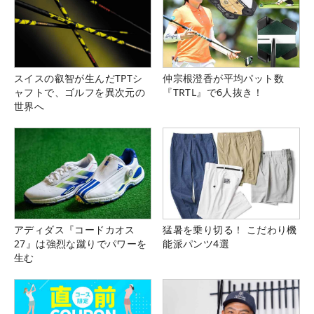
スイスの叡智が生んだTPTシ
仲宗根澄香が平均パット数
ャフトで、ゴルフを異次元の
『TRTL』で6人抜き！
世界へ
アディダス『コードカオス
猛暑を乗り切る！ こだわり機
27』は強烈な蹴りでパワーを
能派パンツ4選
生む