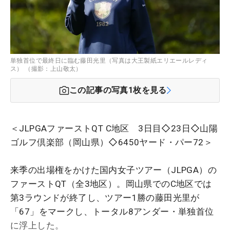
単独首位で最終日に臨む藤田光里（写真は大王製紙エリエールレディ
ス） （撮影：上山敬太）
この記事の写真
1
枚を見る
＜JLPGAファーストQT C地区 3日目◇23日◇山陽
ゴルフ倶楽部（岡山県）◇6450ヤード・パー72＞
来季の出場権をかけた国内女子ツアー（JLPGA）の
ファーストQT（全3地区）。岡山県でのC地区では
第3ラウンドが終了し、ツアー1勝の藤田光里が
「67」をマークし、トータル8アンダー・単独首位
に浮上した。