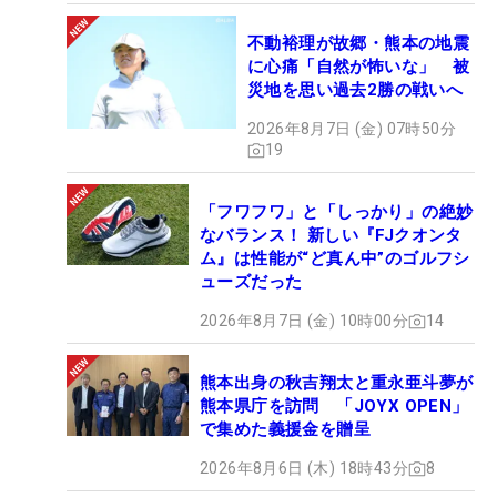
不動裕理が故郷・熊本の地震
に心痛「自然が怖いな」 被
災地を思い過去2勝の戦いへ
2026年8月7日 (金) 07時50分
19
「フワフワ」と「しっかり」の絶妙
なバランス！ 新しい『FJクオンタ
ム』は性能が“ど真ん中”のゴルフシ
ューズだった
2026年8月7日 (金) 10時00分
14
熊本出身の秋吉翔太と重永亜斗夢が
熊本県庁を訪問 「JOYX OPEN」
で集めた義援金を贈呈
2026年8月6日 (木) 18時43分
8