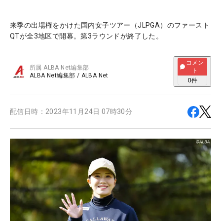
来季の出場権をかけた国内女子ツアー（JLPGA）のファースト
QTが全3地区で開幕。第3ラウンドが終了した。
コメン
所属
ALBA Net編集部
ト
ALBA Net編集部
/
ALBA Net
0
件
配信日時：
2023年11月24日 07時30分