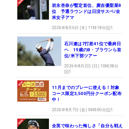
岩永杏奈が暫定首位、廣吉優梨菜8
位 予選ラウンドは日没サスペ/全
米女子アマ
2026年8月6日 (木) 11時18分
1
石川遼は7打差41位で最終日
ヘ 19歳のB・ブラウンら首
位/米下部ツアー
2026年8月2日 (日) 10時38分
1
11月までのプレーに使える！対象
コース限定3,500円分クーポン配布
中！
2026年8月7日 (金) 06時00分
1
全英で味わった悔しさ「自分も戦え