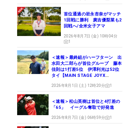
首位通過の岩永杏奈がマッチ
1回戦に勝利 廣吉優梨菜も2
回戦へ/全米女子アマ
2026年8月7日 (金) 10時04分
1
＜速報＞最終組がハーフターン 出
水田大二郎らが首位グループ 藤本
佳則は1打差5位 伊澤利光は52位
タイ【MAIN STAGE JOYX
OPEN】
2026年8月1日 (土) 12時20分
1
＜速報＞松山英樹は首位と4打差の
「65」 イーグル奪取で好発進
2026年8月7日 (金) 06時59分
1