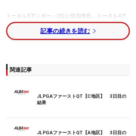
トータル5アンダー・2位に佐伯朱音。トータル4ア
ンダー・3位タイには比嘉真美子、上野菜々子、仲
記事の続きを読む
村果乃、池ヶ谷瑠菜が続いた。
岡山絵里はトータル3アンダー・7位タイに浮上。今
年のプロテストに合格した上久保実咲と菅楓華は、
ともにトータル3オーバー・30位タイで3日目を終え
関連記事
た。
プロキャディの栗永遼氏との結婚、出産を経て、ツ
JLPGAファーストQT【C地区】 3日目の
アー復帰を目指す淺井咲希は「82」と振るわず。ト
結果
ータル16オーバー・73位タイに沈んだ。
ファーストQTは4日間72ホールのストロークプレ
ー。C地区からは上位23人（順位がタイの場合は最
JLPGAファーストQT【A地区】 3日目の