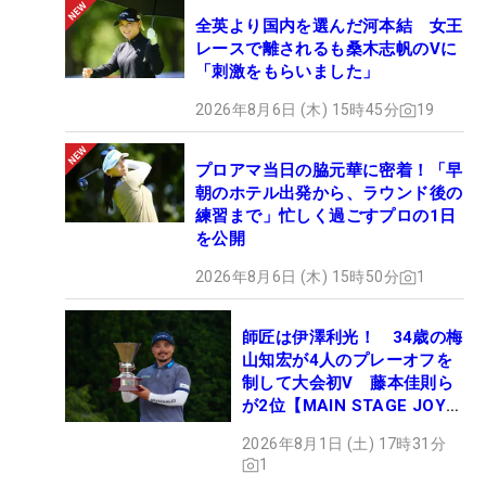
全英より国内を選んだ河本結 女王
レースで離されるも桑木志帆のVに
「刺激をもらいました」
2026年8月6日 (木) 15時45分
19
プロアマ当日の脇元華に密着！「早
朝のホテル出発から、ラウンド後の
練習まで」忙しく過ごすプロの1日
を公開
2026年8月6日 (木) 15時50分
1
師匠は伊澤利光！ 34歳の梅
山知宏が4人のプレーオフを
制して大会初V 藤本佳則ら
が2位【MAIN STAGE JOYX
OPEN】
2026年8月1日 (土) 17時31分
1