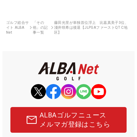
ゴルフ総合サ
「その
藤田光里が単独首位浮上 比嘉真美子3位、
イト ALBA
他」の記
淺井咲希は後退【JLPGAファーストQT C地
Net
事一覧
区】
ALBAゴルフニュース
メルマガ登録はこちら