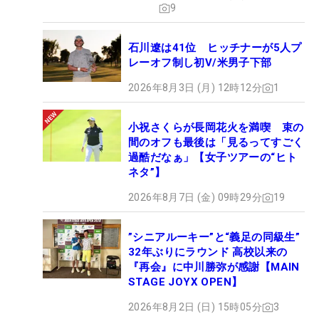
9
石川遼は41位 ヒッチナーが5人プ
レーオフ制し初V/米男子下部
2026年8月3日 (月) 12時12分
1
小祝さくらが長岡花火を満喫 束の
間のオフも最後は「見るってすごく
過酷だなぁ」【女子ツアーの“ヒト
ネタ”】
2026年8月7日 (金) 09時29分
19
”シニアルーキー”と“義足の同級生”
32年ぶりにラウンド 高校以来の
『再会』に中川勝弥が感謝【MAIN
STAGE JOYX OPEN】
2026年8月2日 (日) 15時05分
3