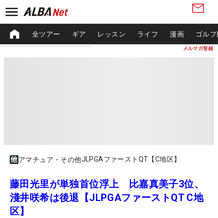
全ツアー
ギア
レッスン
ライフ
漫画
ゴルフ
メルマガ登録
JLPGAファーストQT【C地区】
アマチュア・その他
藤田光里が単独首位浮上 比嘉真美子3位、
淺井咲希は後退【JLPGAファーストQT C地
区】