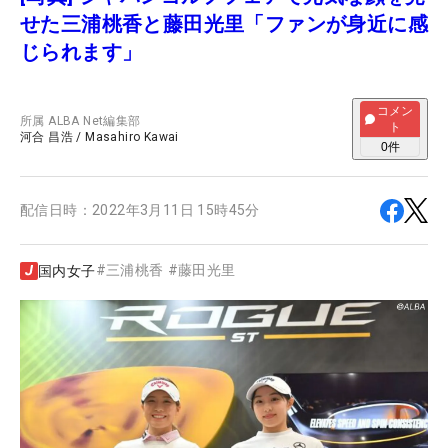
せた三浦桃香と藤田光里「ファンが身近に感
じられます」
コメン
所属
ALBA Net編集部
ト
河合 昌浩
/
Masahiro Kawai
0
件
配信日時：
2022年3月11日 15時45分
#
三浦桃香
#
藤田光里
国内女子