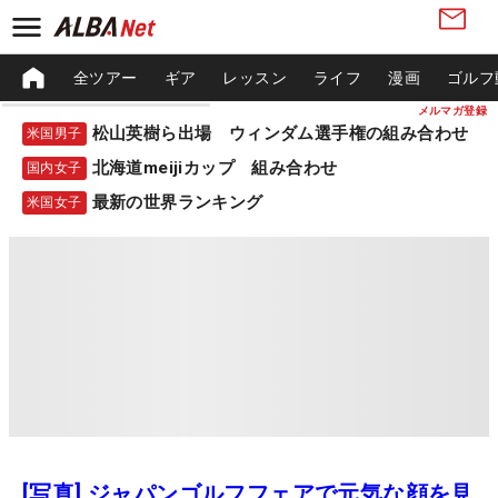
全ツアー
ギア
レッスン
ライフ
漫画
ゴルフ
メルマガ登録
松山英樹ら出場 ウィンダム選手権の組み合わせ
米国男子
北海道meijiカップ 組み合わせ
国内女子
最新の世界ランキング
米国女子
[写真] ジャパンゴルフフェアで元気な顔を見