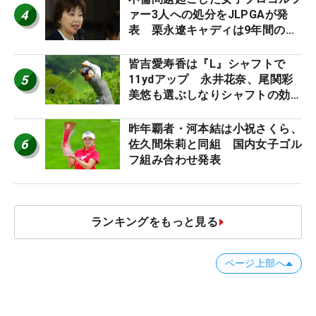
4
ァー3人への処分をJLPGAが発
表 栗永遼キャディは9年間の立
ち入り禁止
皆吉愛寿香は『L』シャフトで
5
11ydアップ 永井花奈、尾関彩
美悠も選ぶしなりシャフトの効果
【ツアープロたちの“飛ばしギ
ア”】
昨年覇者・河本結は小祝さくら、
6
佐久間朱莉と同組 国内女子ゴル
フ組み合わせ発表
ランキングをもっと見る
ページ上部へ