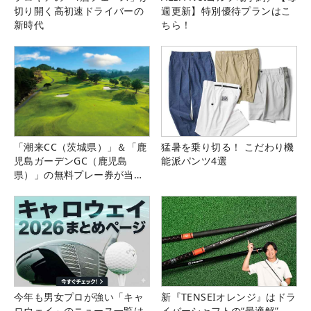
切り開く高初速ドライバーの
週更新】特別優待プランはこ
新時代
ちら！
「潮来CC（茨城県）」＆「鹿
猛暑を乗り切る！ こだわり機
児島ガーデンGC（鹿児島
能派パンツ4選
県）」の無料プレー券が当た
る！！
今年も男女プロが強い「キャ
新『TENSEIオレンジ』はドラ
ロウェイ」のニュース一覧は
イバーシャフトの“最適解”