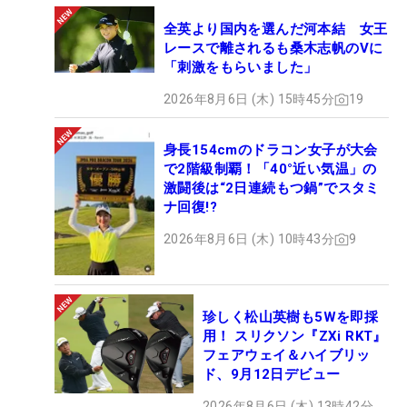
全英より国内を選んだ河本結 女王
レースで離されるも桑木志帆のVに
「刺激をもらいました」
2026年8月6日 (木) 15時45分
19
身長154cmのドラコン女子が大会
で2階級制覇！「40°近い気温」の
激闘後は“2日連続もつ鍋”でスタミ
ナ回復!?
2026年8月6日 (木) 10時43分
9
珍しく松山英樹も5Wを即採
用！ スリクソン『ZXi RKT』
フェアウェイ＆ハイブリッ
ド、9月12日デビュー
2026年8月6日 (木) 13時42分