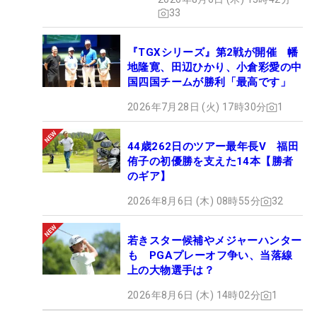
33
『TGXシリーズ』第2戦が開催 幡
地隆寛、田辺ひかり、小倉彩愛の中
国四国チームが勝利「最高です」
2026年7月28日 (火) 17時30分
1
44歳262日のツアー最年長V 福田
侑子の初優勝を支えた14本【勝者
のギア】
2026年8月6日 (木) 08時55分
32
若きスター候補やメジャーハンター
も PGAプレーオフ争い、当落線
上の大物選手は？
2026年8月6日 (木) 14時02分
1