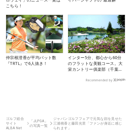
こちら！
仲宗根澄香が平均パット数
インター5分、都心から60分
『TRTL』で6人抜き！
のフラットな美観コース。大
栄カントリー俱楽部（千葉
県）
Recommended by
ゴルフ総合
ジャパンゴルフフェアで元気な顔を見せた
「JLPGA」
サイト
三浦桃香と藤田光里「ファンが身近に感じ
の写真一覧
ALBA Net
られます」