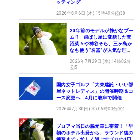
ッティング
2026年8月6日 (木) 15時49分
38
20年前のモデルが静かなブー
ム!? 飛ばし屋に変貌した菅
沼菜々や神谷そら、三ヶ島か
なも使う“名器”が人気な理由
【ツアープロたちの“飛ばし
2026年7月29日 (水) 14時02分
ギア”】
5
国内女子ゴルフ「大東建託・いい部
屋ネットレディス」の開催時期＆コ
ース変更へ 4月に岐阜で開催
2026年7月30日 (木) 06時00分
1
プロアマ当日の脇元華に密着！「早
朝のホテル出発から、ラウンド後の
練習まで」忙しく過ごすプロの1日