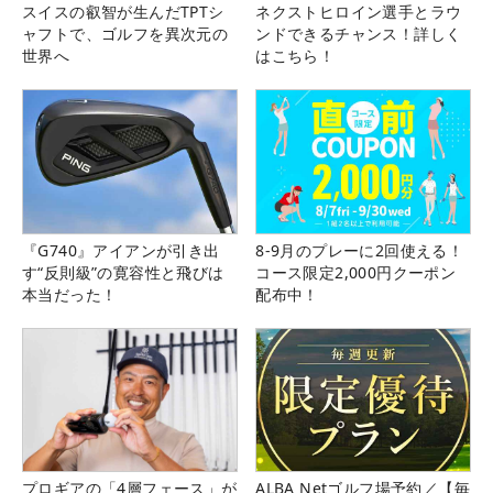
スイスの叡智が生んだTPTシ
ネクストヒロイン選手とラウ
ャフトで、ゴルフを異次元の
ンドできるチャンス！詳しく
世界へ
はこちら！
『G740』アイアンが引き出
8-9月のプレーに2回使える！
す“反則級”の寛容性と飛びは
コース限定2,000円クーポン
本当だった！
配布中！
プロギアの「4層フェース」が
ALBA Netゴルフ場予約／【毎