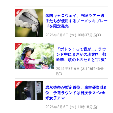
米国キャロウェイ、PGAツアー選
手たちが使用するノーメッキブレー
ドを限定発売
2026年8月6日 (木) 10時37分
33
「ボトッ！って音が…」ラウ
ンド中にまさかの珍客!? 都
玲華、頭の上のセミと“共演”
2026年8月6日 (木) 16時45分
3
岩永杏奈が暫定首位、廣吉優梨菜8
位 予選ラウンドは日没サスペ/全
米女子アマ
2026年8月6日 (木) 11時18分
1