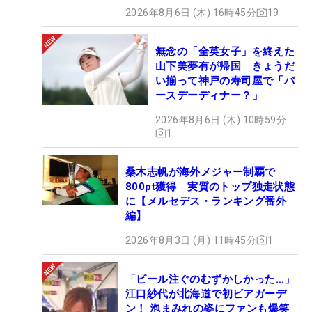
2026年8月6日 (木) 16時45分
19
無念の「全英女子」を終えた
山下美夢有が帰国 きょうだ
い揃って神戸の寿司屋で「バ
ースデーディナー？」
2026年8月6日 (木) 10時59分
1
桑木志帆が海外メジャー制覇で
800pt獲得 実質のトップ独走状態
に【メルセデス・ランキング番外
編】
2026年8月3日 (月) 11時45分
1
「ビール注ぐのむずかしかった…」
江口紗代が北海道で初ビアガーデ
ン！ 泡まみれの姿にファンも爆笑