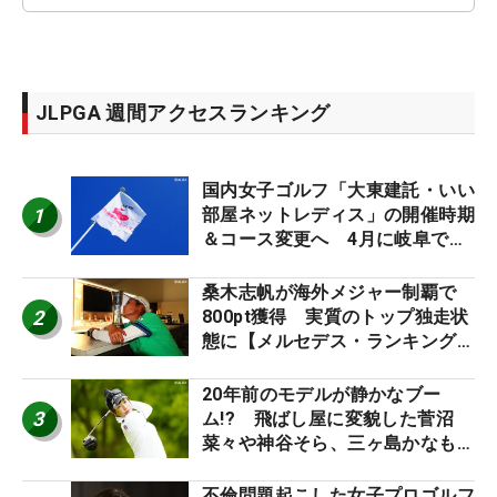
JLPGA 週間アクセスランキング
国内女子ゴルフ「大東建託・いい
1
部屋ネットレディス」の開催時期
＆コース変更へ 4月に岐阜で開
催
桑木志帆が海外メジャー制覇で
2
800pt獲得 実質のトップ独走状
態に【メルセデス・ランキング番
外編】
20年前のモデルが静かなブー
3
ム!? 飛ばし屋に変貌した菅沼
菜々や神谷そら、三ヶ島かなも使
う“名器”が人気な理由【ツアープ
ロたちの“飛ばしギア”】
不倫問題起こした女子プロゴルフ