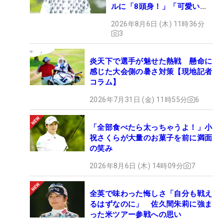
ルに「8頭身！」「可愛いに
も程がある」
2026年8月6日 (木) 11時36分
3
炎天下で選手が魅せた熱戦 懸命に
感じた大会側の暑さ対策【現地記者
コラム】
2026年7月31日 (金) 11時55分
6
「全部食べたら太っちゃうよ！」小
祝さくらが大量のお菓子を前に満面
の笑み
2026年8月6日 (木) 14時09分
7
全英で味わった悔しさ「自分も戦え
るはずなのに」 佐久間朱莉に強ま
った米ツアー参戦への思い