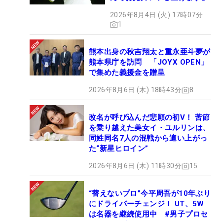
2026年8月4日 (火) 17時07分
1
熊本出身の秋吉翔太と重永亜斗夢が
熊本県庁を訪問 「JOYX OPEN」
で集めた義援金を贈呈
2026年8月6日 (木) 18時43分
8
改名が呼び込んだ悲願の初V！ 苦節
を乗り越えた美女イ・ユルリンは、
同姓同名7人の混戦から這い上がっ
た“新星ヒロイン”
2026年8月6日 (木) 11時30分
15
“替えないプロ”今平周吾が10年ぶり
にドライバーチェンジ！ UT、5W
は名器を継続使用中 #男子プロセ