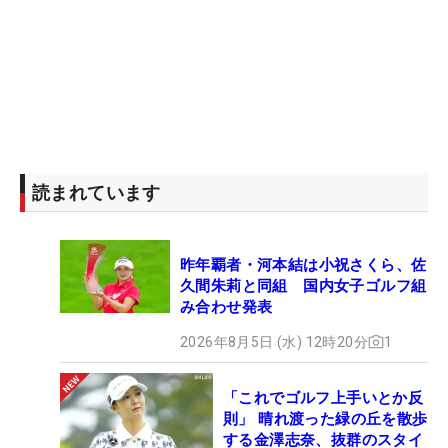
読まれています
昨年覇者・河本結は小祝さくら、佐
久間朱莉と同組 国内女子ゴルフ組
み合わせ発表
2026年8月5日 (水) 12時20分
1
「これでゴルフ上手いとか反
則」 晴れ渡った緑の丘を散歩
する金澤志奈、抜群のスタイ