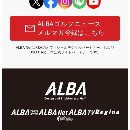
ALBAゴルフニュース
メルマガ登録はこちら
ALBA NetはR&Aのオフィシャルデジタルパートナー、および
USLPGAの日本公式サイトパートナーです。