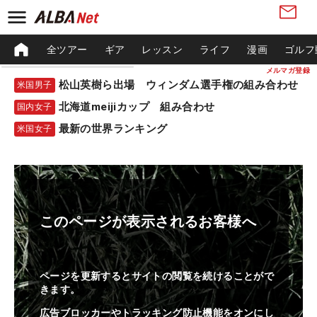
全ツアー
ギア
レッスン
ライフ
漫画
ゴルフ
メルマガ登録
松山英樹ら出場 ウィンダム選手権の組み合わせ
米国男子
北海道meijiカップ 組み合わせ
国内女子
最新の世界ランキング
米国女子
このページが表示されるお客様へ
ページを更新するとサイトの閲覧を続けることがで
きます。
広告ブロッカーやトラッキング防止機能をオンにし