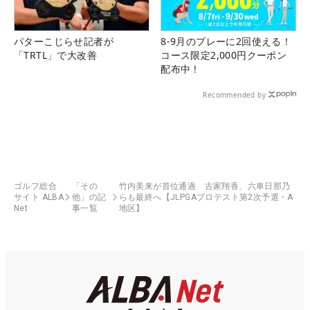
パターこじらせ記者が
8-9月のプレーに2回使える！
「TRTL」で大改善
コース限定2,000円クーポン
配布中！
Recommended by
ゴルフ総合
「その
竹内美来が首位通過 古家翔香、六車日那乃
サイト ALBA
他」の記
らも最終へ【JLPGAプロテスト第2次予選・A
Net
事一覧
地区】