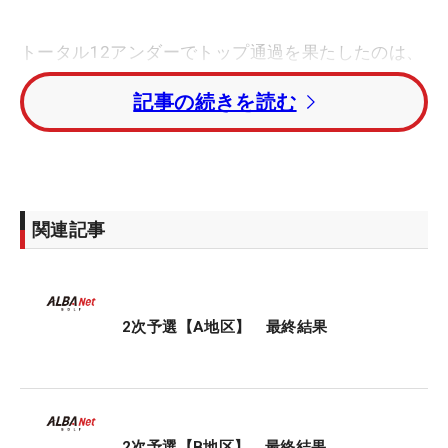
トータル12アンダーでトップ通過を果たしたのは、
26歳の竹内美来。4日間で一度も首位から陥落する
記事の続きを読む
ことなく、堂々の突破となった。
トータル9アンダー・2位に小俣柚葉。トータル8ア
ンダー・3位タイには長野未祈、倉林紅、新谷
芽々、外園華蓮が入った。
関連記事
先週の「ソニー 日本女子プロ選手権」で9位に入っ
たティーチングプロ・古家翔香は、トータル7アン
ダー・7位タイ。元JGAナショナルチームの六車日
2次予選【A地区】 最終結果
那乃もトータル5アンダー・10位で最終進出となっ
た。
女子プロ臼井麗香の妹・蘭世（らんぜ）はトータル
2次予選【B地区】 最終結果