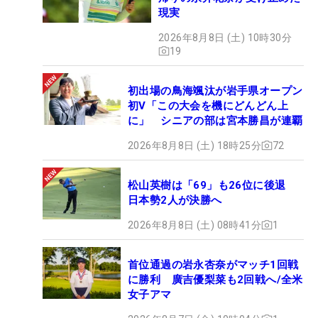
現実
2026年8月8日 (土) 10時30分
19
初出場の鳥海颯汰が岩手県オープン
初V「この大会を機にどんどん上
に」 シニアの部は宮本勝昌が連覇
2026年8月8日 (土) 18時25分
72
松山英樹は「69」も26位に後退
日本勢2人が決勝へ
2026年8月8日 (土) 08時41分
1
首位通過の岩永杏奈がマッチ1回戦
に勝利 廣吉優梨菜も2回戦へ/全米
女子アマ