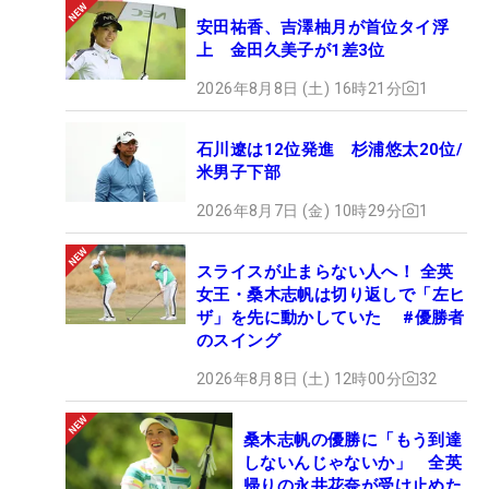
安田祐香、吉澤柚月が首位タイ浮
上 金田久美子が1差3位
2026年8月8日 (土) 16時21分
1
石川遼は12位発進 杉浦悠太20位/
米男子下部
2026年8月7日 (金) 10時29分
1
スライスが止まらない人へ！ 全英
女王・桑木志帆は切り返しで「左ヒ
ザ」を先に動かしていた #優勝者
のスイング
2026年8月8日 (土) 12時00分
32
桑木志帆の優勝に「もう到達
しないんじゃないか」 全英
帰りの永井花奈が受け止めた