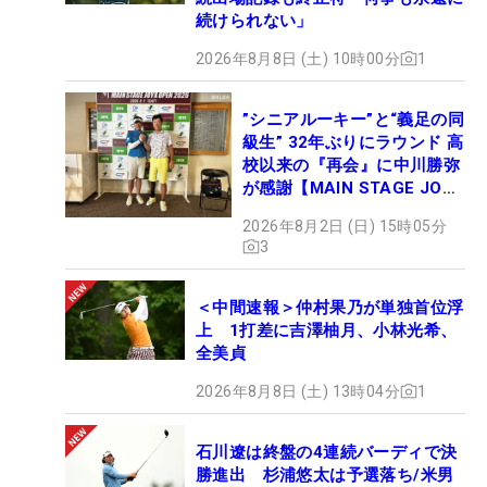
続けられない」
2026年8月8日 (土) 10時00分
1
”シニアルーキー”と“義足の同
級生” 32年ぶりにラウンド 高
校以来の『再会』に中川勝弥
が感謝【MAIN STAGE JOYX
OPEN】
2026年8月2日 (日) 15時05分
3
＜中間速報＞仲村果乃が単独首位浮
上 1打差に吉澤柚月、小林光希、
全美貞
2026年8月8日 (土) 13時04分
1
石川遼は終盤の4連続バーディで決
勝進出 杉浦悠太は予選落ち/米男