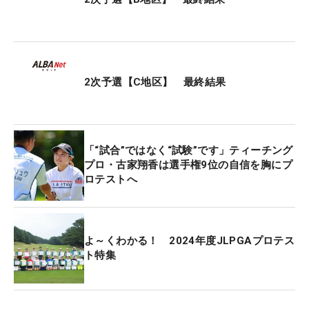
イーブンパー・35位タイ。通過ラインに1打及ばな
かった。
そのほか、レギュラーツアー通算2勝の神谷そらを
姉に持つもも、米女子下部ツアーを主戦場にする谷
2次予選【C地区】 最終結果
田侑里香らも2次で敗退となった。
3地区で争われた2次予選はこれですべて終了。各地
「“試合”ではなく“試験”です」ティーチング
区の上位者は10月29日～11月1日に行われる最終プ
プロ・古家翔香は選手権9位の自信を胸にプ
ロテスト（茨城県・大洗GC）に進む。
ロテストへ
よ～くわかる！ 2024年度JLPGAプロテス
ト特集