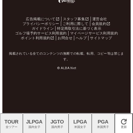
広告掲載について
スタッフ募集
運営会社
プライバシーポリシー
ご利用に際して
会員規約
ガイドライン
特定商取引法に基づく表示
ゴルフ場予約サービス利用規約
マイページサービス利用規約
ポイント利用規約
お問合せ
ヘルプ
サイトマップ
掲載されている全てのコンテンツの無断での転載、転用、コピー等は禁じま
す。
© ALBA Net
TOUR
JLPGA
JGTO
LPGA
PGA
閉じる
全ツアー
国内女子
国内男子
米国女子
米国男子
更新