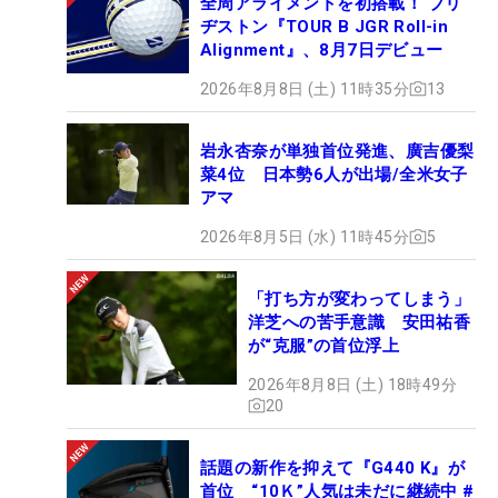
全周アライメントを初搭載！ ブリ
ヂストン『TOUR B JGR Roll-in
Alignment』、8月7日デビュー
2026年8月8日 (土) 11時35分
13
岩永杏奈が単独首位発進、廣吉優梨
菜4位 日本勢6人が出場/全米女子
アマ
2026年8月5日 (水) 11時45分
5
「打ち方が変わってしまう」
洋芝への苦手意識 安田祐香
が“克服”の首位浮上
2026年8月8日 (土) 18時49分
20
話題の新作を抑えて『G440 K』が
首位 “10Ｋ”人気は未だに継続中 #