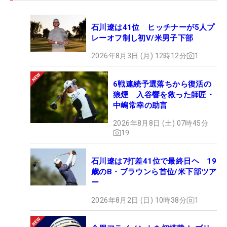
石川遼は41位 ヒッチナーが5人プ
レーオフ制し初V/米男子下部
2026年8月3日 (月) 12時12分
1
6戦連続予選落ちから復活の
狼煙 入谷響を救った師匠・
中嶋常幸の助言
2026年8月8日 (土) 07時45分
19
石川遼は7打差41位で最終日ヘ 19
歳のB・ブラウンら首位/米下部ツア
ー
2026年8月2日 (日) 10時38分
1