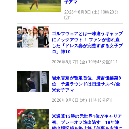
子アマ
2026年8月8日 (土) 10時20分
1
ゴルフウェアとは一味違うギャップ
にノックアウト！ ファンが惚れ直
した「ドレス姿が完璧すぎる女子プ
ロ」神10
2026年8月7日 (金) 19時45分
111
岩永杏奈が暫定首位、廣吉優梨菜8
位 予選ラウンドは日没サスペ/全
米女子アマ
2026年8月6日 (木) 11時18分
1
米通算13勝の元世界1位がキャリア
初、プレーオフ進出逃す 18年連
続出場記録も終止符「何事も永遠に