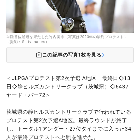
単独首位通過を果たした竹内美来（写真は2023年の最終プロテスト）
（撮影：GettyImages）
この記事の写真
1
枚を見る
＜JLPGAプロテスト第2次予選 A地区 最終日◇13
日◇静ヒルズカントリークラブ（茨城県）◇6437
ヤード・パー72＞
茨城県の静ヒルズカントリークラブで行われている
プロテスト第2次予選A地区。最終ラウンドが終了
し、トータル1アンダー・27位タイまでに入った34
人が最終プロテストへと駒を進めた。