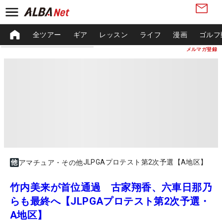
全ツアー
ギア
レッスン
ライフ
漫画
ゴルフ
メルマガ登録
JLPGAプロテスト第2次予選【A地区】
アマチュア・その他
竹内美来が首位通過 古家翔香、六車日那乃
らも最終へ【JLPGAプロテスト第2次予選・
A地区】