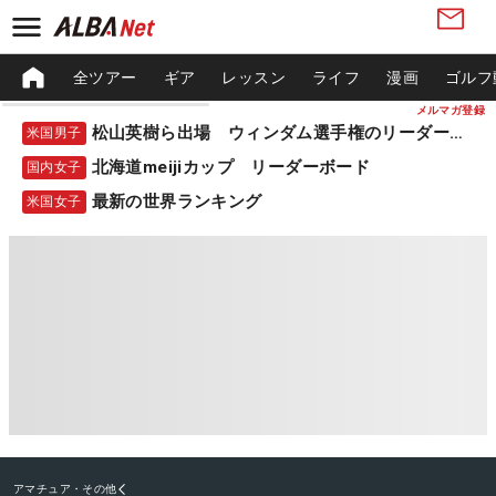
全ツアー
ギア
レッスン
ライフ
漫画
ゴルフ
メルマガ登録
松山英樹ら出場 ウィンダム選手権のリーダーボード
米国男子
北海道meijiカップ リーダーボード
国内女子
最新の世界ランキング
米国女子
アマチュア・その他