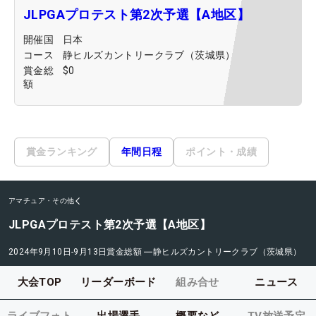
JLPGAプロテスト第2次予選【A地区】
開催国
日本
コース
静ヒルズカントリークラブ（茨城県）
賞金総
$0
額
賞金ランキング
年間日程
ポイント・成績
アマチュア・その他
JLPGAプロテスト第2次予選【A地区】
2024年9月10日-9月13日
賞金総額
―
静ヒルズカントリークラブ（茨城県）
大会TOP
リーダーボード
組み合せ
ニュース
ライブフォト
出場選手
概要など
TV放送予定