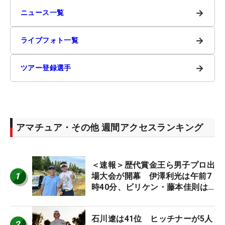
→
ニュース一覧
→
ライブフォト一覧
→
ツアー登録選手
アマチュア・その他 週間アクセスランキング
＜速報＞歴代賞金王ら男子プロ出
1
場大会が開幕 伊澤利光は午前7
時40分、ビリケン・藤本佳則は
午前9時30分にティオフ【MAIN
STAGE JOYX OPEN】
石川遼は41位 ヒッチナーが5人
2