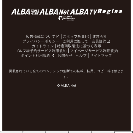
広告掲載について
スタッフ募集
運営会社
プライバシーポリシー
ご利用に際して
会員規約
ガイドライン
特定商取引法に基づく表示
ゴルフ場予約サービス利用規約
マイページサービス利用規約
ポイント利用規約
お問合せ
ヘルプ
サイトマップ
掲載されている全てのコンテンツの無断での転載、転用、コピー等は禁じま
す。
© ALBA Net