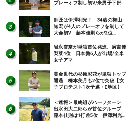
プレーオフ制し初V/米男子下部
師匠は伊澤利光！ 34歳の梅山
3
知宏が4人のプレーオフを制して
大会初V 藤本佳則らが2位
【MAIN STAGE JOYX OPEN】
岩永杏奈が単独首位発進、廣吉優
4
梨菜4位 日本勢6人が出場/全米
女子アマ
黄金世代の杉原彩花が単独トップ
5
通過 橋本美月も2位で突破【女
子プロテスト1次予選・E地区】
＜速報＞最終組がハーフターン
6
出水田大二郎らが首位グループ
藤本佳則は1打差5位 伊澤利光
は52位タイ【MAIN STAGE
JOYX OPEN】