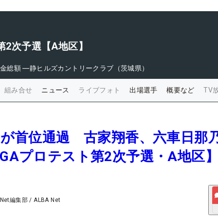
ト第2次予選【A地区】
金総額
―
静ヒルズカントリークラブ（茨城県）
組み合せ
ニュース
ライブフォト
出場選手
概要など
TV
美来が首位通過 古家翔香、六車日那
PGAプロテスト第2次予選・A地区
 Net編集部
/
ALBA Net