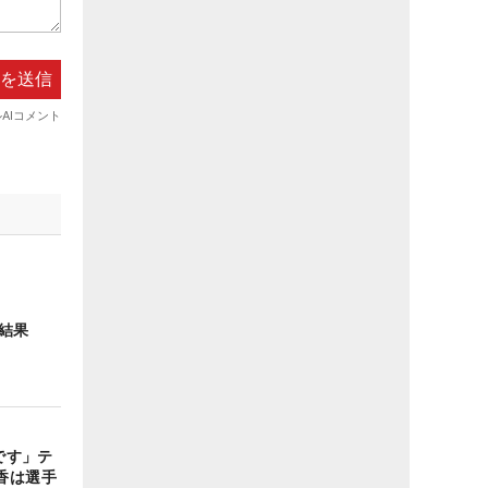
結果
です」テ
香は選手