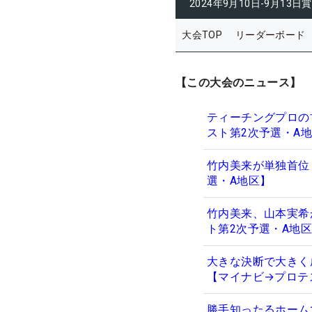
2024年9月10日-9月13日
賞
大会TOP
リーダーボード
【この大会のニュース】
ティーチングプロの
スト第2次予選・A
竹内美来が単独首位
選・A地区】
竹内美来、山本実希
ト第2次予選・A地
大きな決断で大きく
【マイナビ→プロテ
勝手知ったるホーム