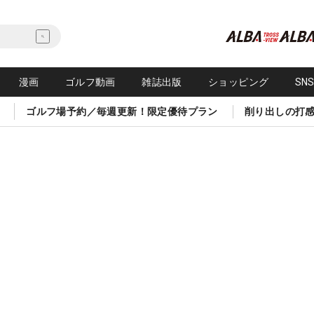
漫画
ゴルフ動画
雑誌出版
ショッピング
SN
ゴルフ場予約／毎週更新！限定優待プラン
削り出しの打