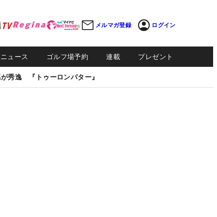
メルマガ登録
ログイン
Sニュース
ゴルフ場予約
連載
プレゼント
感が秀逸 『トゥーロンパター』