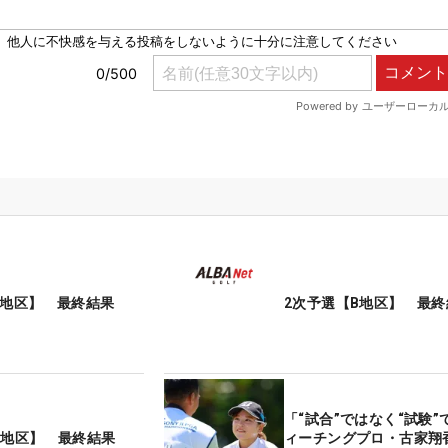
A地区】 最終結果
2次予選【B地区】 最終
「“試合”ではなく“試験”
C地区】 最終結果
ィーチングプロ・古家翔