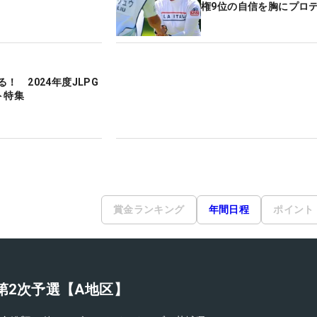
権9位の自信を胸にプロ
！ 2024年度JLPG
ト特集
賞金ランキング
年間日程
ポイント
ト第2次予選【A地区】