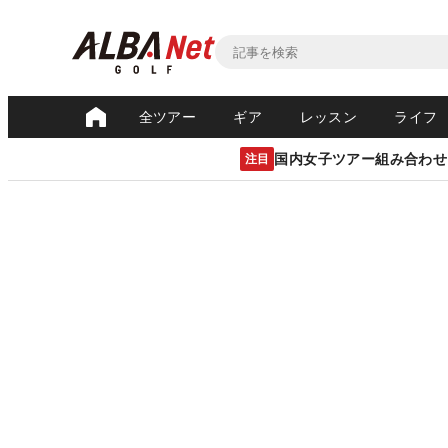
全ツアー
ギア
レッスン
ライフ
国内女子ツアー組み合わせ
注目