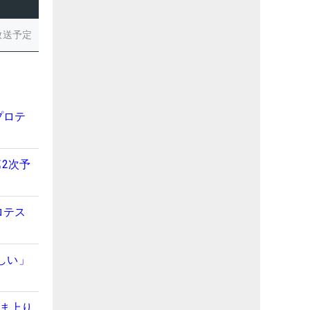
放送予定
プロテ
2次予
ロテス
しい」
まま上り