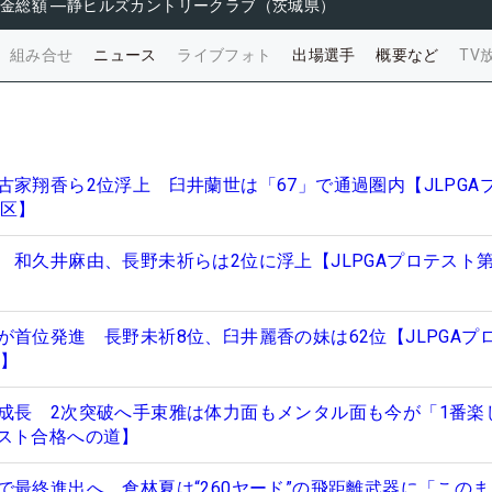
金総額
―
静ヒルズカントリークラブ（茨城県）
組み合せ
ニュース
ライブフォト
出場選手
概要など
TV
古家翔香ら2位浮上 臼井蘭世は「67」で通過圏内【JLPGA
地区】
 和久井麻由、長野未祈らは2位に浮上【JLPGAプロテスト第
が首位発進 長野未祈8位、臼井麗香の妹は62位【JLPGAプ
区】
成長 2次突破へ手束雅は体力面もメンタル面も今が「1番楽
スト合格への道】
で最終進出へ 倉林夏は“260ヤード”の飛距離武器に「この