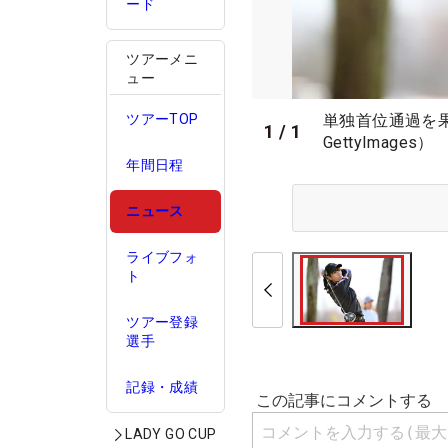
ード
ツアーメニ
ュー
単独首位通過を果
ツアーTOP
1
/
1
GettyImages）
年間日程
ニュース
ライブフォ
ト
ツアー登録
選手
記録・成績
LADY GO CUP