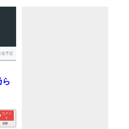
放送予定
乃ら
】
コメン
ト
0
件