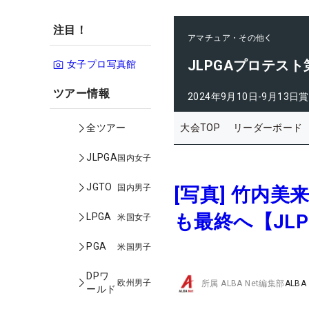
注目！
アマチュア・その他
JLPGAプロテス
女子プロ写真館
ツアー情報
2024年9月10日-9月13日
賞
大会TOP
リーダーボード
全ツアー
JLPGA
国内女子
JGTO
国内男子
[写真] 竹内
も最終へ【JL
LPGA
米国女子
PGA
米国男子
DPワ
欧州男子
所属
ALBA Net編集部
ALBA
ールド