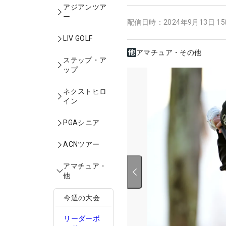
アジアンツア
ー
配信日時：
2024年9月13日 1
LIV GOLF
アマチュア・その他
ステップ・ア
ップ
ネクストヒロ
イン
PGAシニア
ACNツアー
アマチュア・
他
今週の大会
リーダーボ