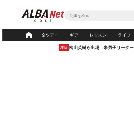
全ツアー
ギア
レッスン
ライフ
松山英樹ら出場 米男子リーダー
注目