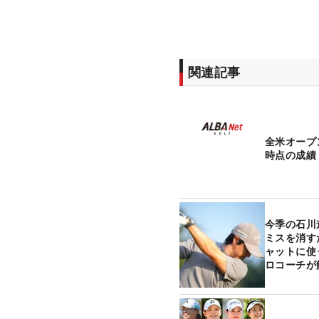
関連記事
全米オープ
時点の成績
今季の石川
ミスを消す
ャットに使
ロコーチが