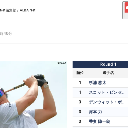
 Net編集部
/
ALBA Net
7時40分
Round
1
順位
選手名
1
杉浦 悠太
1
スコット・ビンセント
3
デンウィット・ボリボンサブ
3
河本 力
3
香妻 陣一朗