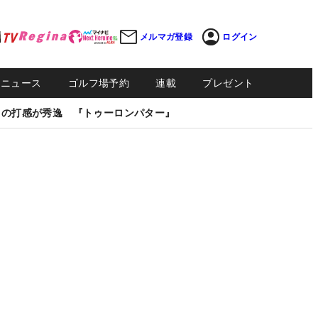
メルマガ登録
ログイン
Sニュース
ゴルフ場予約
連載
プレゼント
しの打感が秀逸 『トゥーロンパター』