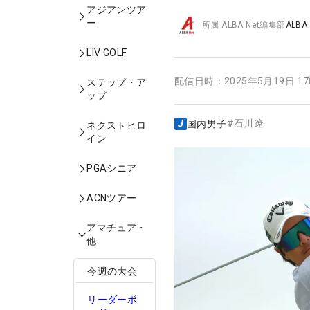
アジアンツア
ー
所属
ALBA Net編集部
ALBA
LIV GOLF
配信日時：
2025年5月19日 1
ステップ・ア
ップ
#
石川遼
国内男子
ネクストヒロ
イン
PGAシニア
ACNツアー
アマチュア・
他
今週の大会
リーダーボ