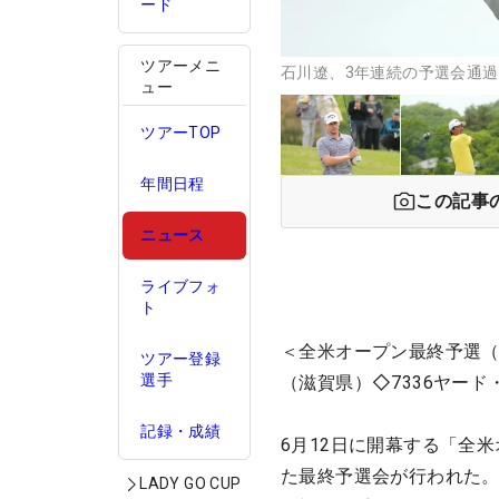
ード
ツアーメニ
石川遼、3年連続の予選会通過
ュー
ツアーTOP
年間日程
この記事
ニュース
ライブフォ
ト
＜全米オープン最終予選（
ツアー登録
選手
（滋賀県）◇7336ヤード
記録・成績
6月12日に開幕する「全
た最終予選会が行われた。
LADY GO CUP