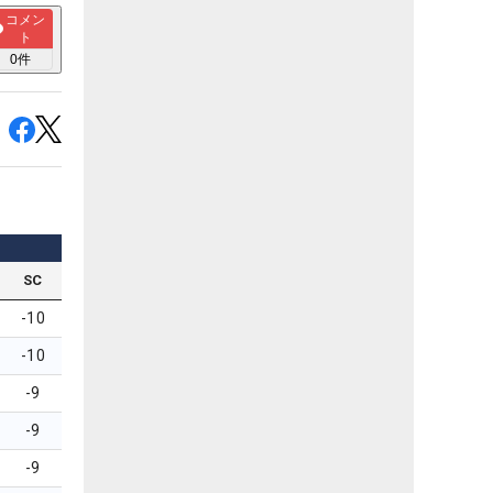
コメン
ト
0
件
SC
-10
-10
-9
-9
-9