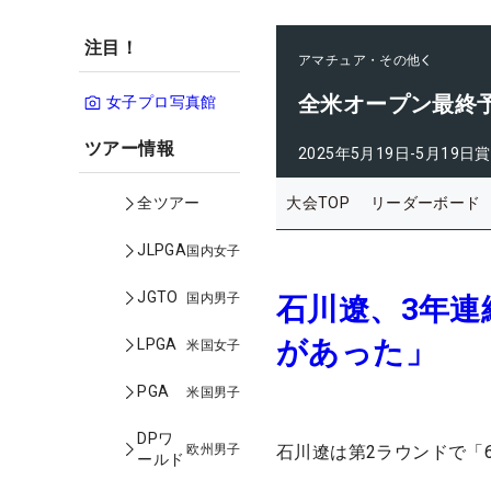
注目！
アマチュア・その他
全米オープン最終
女子プロ写真館
ツアー情報
2025年5月19日-5月19日
賞
大会TOP
リーダーボード
全ツアー
JLPGA
国内女子
JGTO
国内男子
石川遼、3年
があった」
LPGA
米国女子
PGA
米国男子
DPワ
欧州男子
石川遼は第2ラウンドで「
ールド