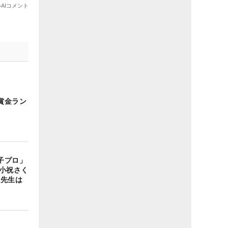
賞金ラン
子プロ」
に小祝さく
の先生は