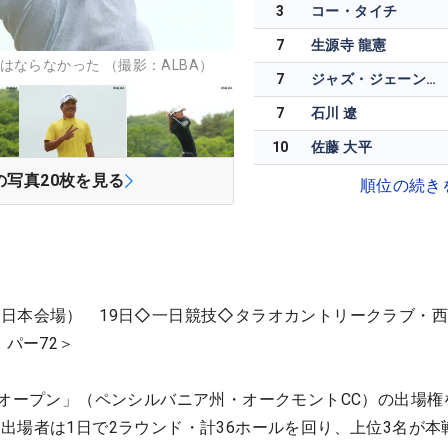
3
コー・タイチ
7
生源寺 龍憲
はならなかった （撮影：ALBA）
7
ジャズ・ジェーンワタナノンド
7
石川 遼
10
佐藤 大平
の写真
20
枚を見る
順位の続き
日本会場） 19日◇一日競技◇タラオカントリークラブ・
・パー72＞
米オープン」（ペンシルバニア州・オークモントCC）の出場権
出場者は1日で2ラウンド・計36ホールを回り、上位3名が本