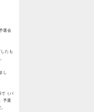
予選会
ばしたも
だ。
まし
5で（バ
。予選
だ。