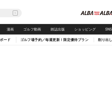
漫画
ゴルフ動画
雑誌出版
ショッピング
SN
ボード
ゴルフ場予約／毎週更新！限定優待プラン
削り出