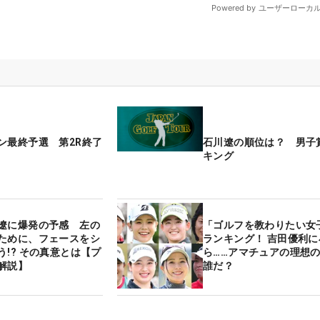
ン最終予選 第2R終了
石川遼の順位は？ 男子
キング
遼に爆発の予感 左の
「ゴルフを教わりたい女
ために、フェースをシ
ランキング！ 吉田優利
う!? その真意とは【プ
ら……アマチュアの理想
解説】
誰だ？