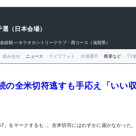
予選（日本会場）
金総額
―
タラオカントリークラブ・西コース（滋賀県）
組み合せ
ニュース
ライブフォト
出場選手
概要など
TV
連続の全米切符逃すも手応え「いい
67」をマークするも…。全米切符にはわずかに届かなかった