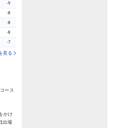
-9
-8
-8
-8
-7
を見る
西コース
をかけ
戦出場