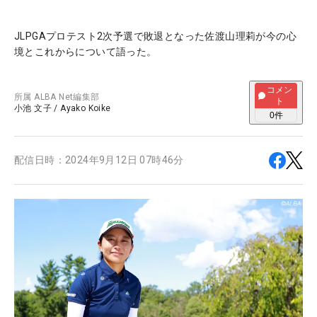
JLPGAプロテスト2次予選で敗退となった佐渡山理莉が今の心
境とこれからについて語った。
コメン
所属
ALBA Net編集部
ト
小池 文子
/
Ayako Koike
0
件
配信日時：
2024年9月12日 07時46分