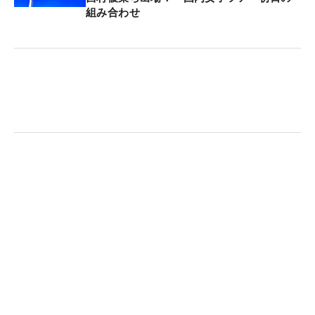
組み合わせ
かり準備して臨みたい」と、予選会を突破して出場
権を獲得した「日本女子オープン」（9月26～29
日）、11月末には台湾QTを控えている。「グリー
ン周りの小技を重点的にやっていきたい」とまずは
調子を戻すことに専念していく。
今大会の瀬田ゴルフコース 北コースは、日本で唯一
の米国女子ツアー「TOTOジャパンクラシック」の
開催地。ラフに入ると難易度が上がるチャンピオン
コースだが、「ピンを攻めるプレーでベストを尽く
したいです」と強く意気込んだ。ここからリスター
トを切る（文・小池文子）