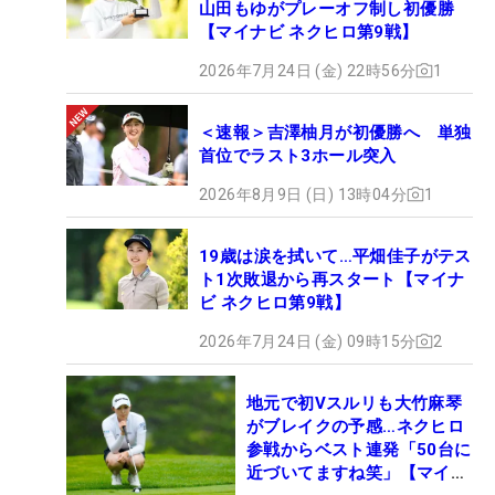
山田もゆがプレーオフ制し初優勝
【マイナビ ネクヒロ第9戦】
2026年7月24日 (金) 22時56分
1
＜速報＞吉澤柚月が初優勝へ 単独
首位でラスト3ホール突入
2026年8月9日 (日) 13時04分
1
19歳は涙を拭いて…平畑佳子がテス
ト1次敗退から再スタート【マイナ
ビ ネクヒロ第9戦】
2026年7月24日 (金) 09時15分
2
地元で初Vスルリも大竹麻琴
がブレイクの予感…ネクヒロ
参戦からベスト連発「50台に
近づいてますね笑」【マイナ