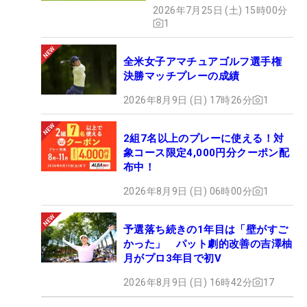
ビ ネクヒロ第9戦】
2026年7月25日 (土) 15時00分
1
全米女子アマチュアゴルフ選手権
決勝マッチプレーの成績
2026年8月9日 (日) 17時26分
1
2組7名以上のプレーに使える！対
象コース限定4,000円分クーポン配
布中！
2026年8月9日 (日) 06時00分
1
予選落ち続きの1年目は「壁がすご
かった」 パット劇的改善の吉澤柚
月がプロ3年目で初V
2026年8月9日 (日) 16時42分
17