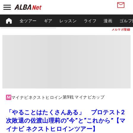
全ツアー
ギア
レッスン
ライフ
漫画
ゴルフ
メルマガ登録
第9戦 マイナビカップ
マイナビネクストヒロイン
「やることはたくさんある」 プロテスト2
次敗退の佐渡山理莉の“今”と“これから”【マ
イナビ ネクストヒロインツアー】