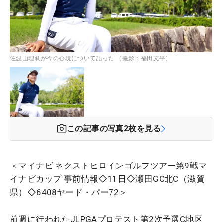
佐渡山理莉が今の心境について語った （撮影：福田文平）
この記事の写真
2
枚を見る
＜マイナビ ネクストヒロインゴルフツアー第9戦マ
イナビカップ 事前情報◇11日◇瀬田GC北C（滋賀
県）◇6408ヤード・パー72＞
前週に行われたJLPGAプロテスト第2次予選C地区