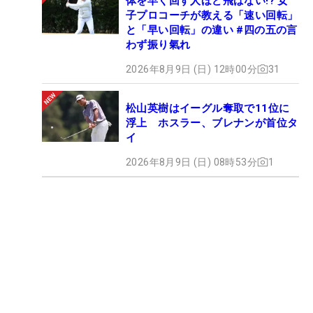
体を早く回す人ほど飛ばない!? 女
子プロコーチが教える「速い回転」
と「早い回転」の違い #四の五の言
わず振り氣れ
2026年8月9日 (日) 12時00分
31
松山英樹はイーグル奪取で11位に
浮上 ホスラー、ブレナンが首位タ
イ
2026年8月9日 (日) 08時53分
1