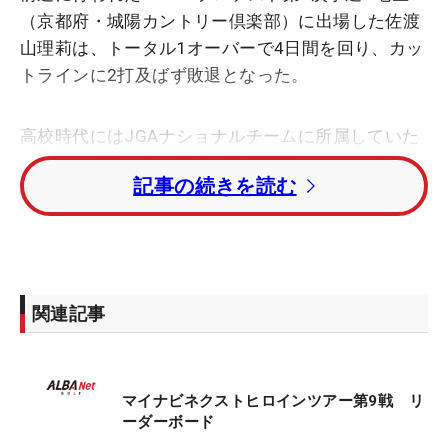
（京都府・城陽カントリー倶楽部）に出場した佐渡
山理莉は、トータル1オーバーで4日間を回り、カッ
トラインに2打及ばず敗退となった。
高校時代にはJGAナショナルチームに所属していた
24歳は、過去6度の受験で最終予選には4回進出して
記事の続きを読む
いる。昨年は最終予選で涙をのんだ。「調子はこの
前までよかったんですけど、思うようにいかない
な」。テスト中にショットの違和感があったことを
話し、吹っ切れた様子を見せながら気丈に振る舞
う。
関連記事
初日は1オーバー・47位タイと出遅れたが、2日目は
トータルイーブンパー・37位タイに浮上。3日目で
マイナビネクストヒロインツアー第9戦 リ
46位タイに後退すると、最終日は終盤まで3アンダ
ーダーボード
ーと耐えるゴルフが続いた。最終ホールでボギーを