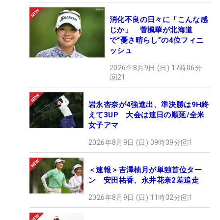
消化不良の日々に「こんな感
じか」 菅楓華が北海道
で“憂さ晴らし”の4位フィニ
ッシュ
2026年8月9日 (日) 17時06分
21
岩永杏奈が4強進出、準決勝は9H終
えて3UP 大会は連日の順延/全米
女子アマ
2026年8月9日 (日) 09時39分
1
＜速報＞吉澤柚月が単独首位ター
ン 安田祐香、永井花奈2差追走
2026年8月9日 (日) 11時32分
1