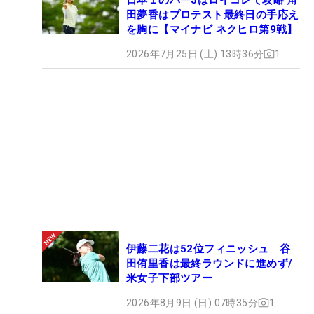
田夢香はプロテスト最終日の手応え
を胸に【マイナビ ネクヒロ第9戦】
2026年7月25日 (土) 13時36分
1
伊藤二花は52位フィニッシュ 谷
田侑里香は最終ラウンドに進めず/
米女子下部ツアー
2026年8月9日 (日) 07時35分
1