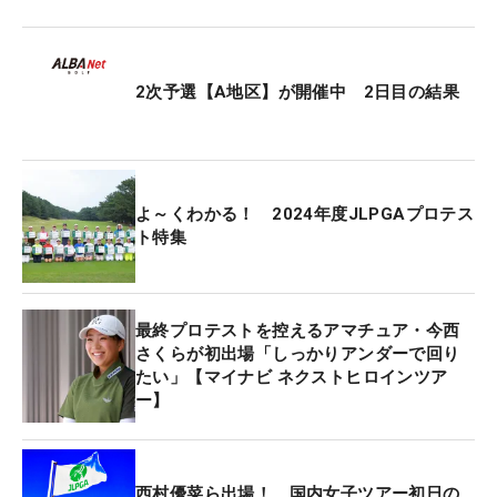
喫し「70」でフィニッシュ。巻き返すことはできな
かった。「伸ばしあいについていけなかったのは悔
しい。でもアンダーで回れたのは良かった。やり切
2次予選【A地区】が開催中 2日目の結果
った感はあるので仕方がない。解放された感があ
る」と振り返った。
昨年受けたTLPGA（台湾女子ツアー）QTを3位で突
よ～くわかる！ 2024年度JLPGAプロテス
破し、今季は台湾ツアーにも参戦している。「強い
ト特集
選手もたくさんいるので、すごくいい経験になって
いる」と、試合経験を積んできた。日本での試合と
の兼ね合いもあってシード権獲得にはまだ届いてい
最終プロテストを控えるアマチュア・今西
ないが、「QTを受け直して、また挑戦したい」と次
さくらが初出場「しっかりアンダーで回り
なる目標に掲げた。
たい」【マイナビ ネクストヒロインツア
ー】
プロテストが終わってからは大好きなゲームを満
喫。吹っ切れた佐渡山は、「（プロテストは）落ち
ちゃったけど、やることはたくさんあるので、しっ
西村優菜ら出場！ 国内女子ツアー初日の