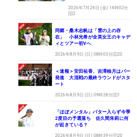
2026年7月24日 (金) 14時02分
2
同郷・桑木志帆は「雲の上の存
在」 小林光希が全英女王のキャデ
ィとツアー初Vへ
2026年8月9日 (日) 08時03分
20
＜速報＞安田祐香、吉澤柚月はパー
発進 大混戦の最終ラウンドがスタ
ート
2026年8月9日 (日) 09時28分
1
「ほぼメンタル」パター入らず今季
2度目の予選落ち 佐久間朱莉に何
が起きている？
2026年8月9日 (日) 08時39分
20