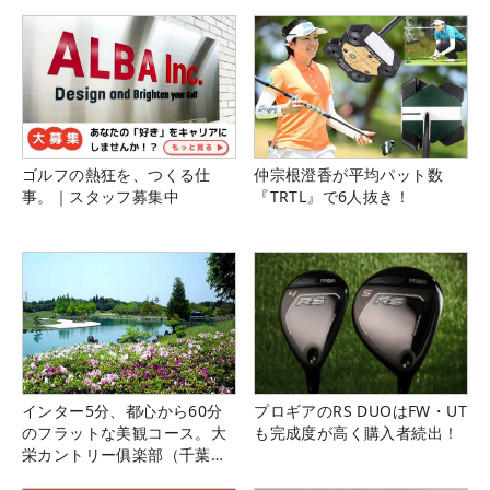
ゴルフの熱狂を、つくる仕
仲宗根澄香が平均パット数
事。｜スタッフ募集中
『TRTL』で6人抜き！
インター5分、都心から60分
プロギアのRS DUOはFW・UT
のフラットな美観コース。大
も完成度が高く購入者続出！
栄カントリー俱楽部（千葉
県）