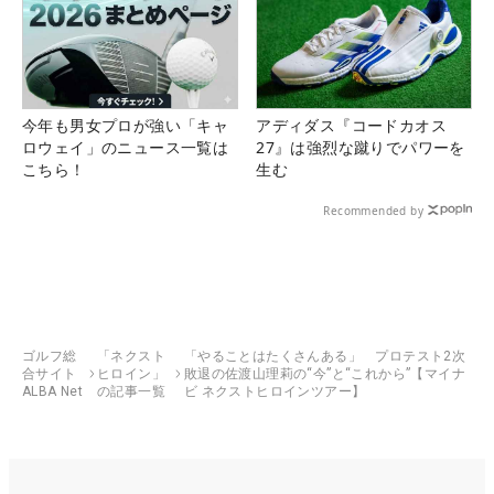
今年も男女プロが強い「キャ
アディダス『コードカオス
ロウェイ」のニュース一覧は
27』は強烈な蹴りでパワーを
こちら！
生む
Recommended by
ゴルフ総
「ネクスト
「やることはたくさんある」 プロテスト2次
合サイト
ヒロイン」
敗退の佐渡山理莉の“今”と“これから”【マイナ
ALBA Net
の記事一覧
ビ ネクストヒロインツアー】