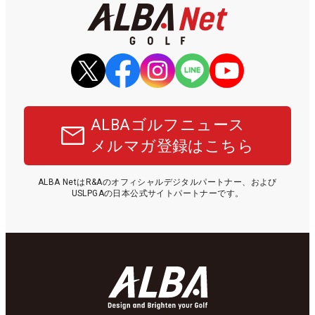
ALBAゴルフニュース
メルマガ登録はこちら
ALBA NetはR&Aのオフィシャルデジタルパートナー、および
USLPGAの日本公式サイトパートナーです。