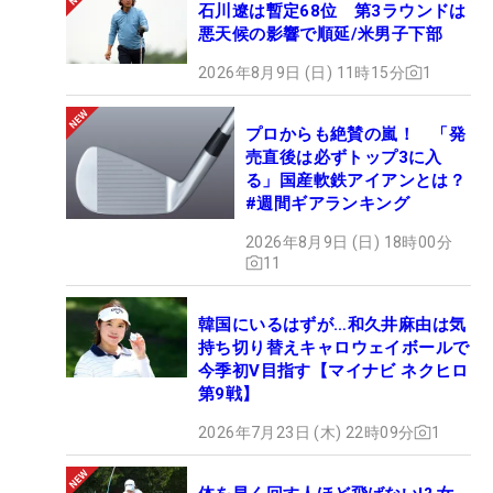
石川遼は暫定68位 第3ラウンドは
悪天候の影響で順延/米男子下部
2026年8月9日 (日) 11時15分
1
プロからも絶賛の嵐！ 「発
売直後は必ずトップ3に入
る」国産軟鉄アイアンとは？
#週間ギアランキング
2026年8月9日 (日) 18時00分
11
韓国にいるはずが…和久井麻由は気
持ち切り替えキャロウェイボールで
今季初V目指す【マイナビ ネクヒロ
第9戦】
2026年7月23日 (木) 22時09分
1