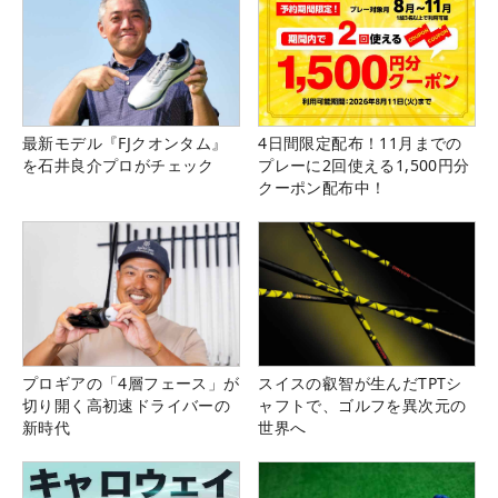
最新モデル『FJクオンタム』
4日間限定配布！11月までの
を石井良介プロがチェック
プレーに2回使える1,500円分
クーポン配布中！
プロギアの「4層フェース」が
スイスの叡智が生んだTPTシ
切り開く高初速ドライバーの
ャフトで、ゴルフを異次元の
新時代
世界へ